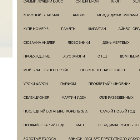
САМЫЙ ЛУЧШИЙ БОСС
СУПЕРГЕРОИ
КЛОН
ХЕЛ
КНИЖНЫЙ В ПАРИЖЕ
АМЕЛИ
МЕЖДУ ДВУМЯ МИРАМИ
КУПЕ НОМЕР 6
ПАМЯТЬ
ШАРЛАТАН
АЙНБО. СЕ
СЮЗАННА АНДЛЕР
ЛЮБОВНИКИ
ДЕНЬ МЁРТВЫХ
ПРОБУЖДЕНИЕ
ВКУС ЖИЗНИ
ОТЕЦ
ДОМ ПЬЕРА
МОЙ БРАТ - СУПЕРГЕРОЙ!
ОБЫКНОВЕННАЯ СТРАСТЬ
УРОКИ ФАРСИ
ПАРФЮМ
ПРОКЛЯТЫЙ ЧИНОВНИК
СЕЛЕКЦИОНЕР
МАРТИН ИДЕН
КЛУБ РАЗВЕДEННЫХ
ПОСЛЕДНИЙ БОГАТЫРЬ: КОРЕНЬ ЗЛА
САМЫЙ НОВЫЙ ГОД!
ПРОЩАЙ, СТАРЫЙ ГОД!
МАТЬ
НЕВИДИМАЯ ЖИЗНЬ ЭВ
ЗОЛОТЫЕ ГОЛОСА
БЭНКСИ. РАСЦВЕТ ПРЕСТУПНОГО ИСКУС