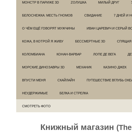
МОНСТР В ПАРИЖЕ 3D
ZОЛУШКА
МИЛЫЙ ДРУГ
БЕЛОСНЕЖКА: МЕСТЬ ГНОМОВ
СВИДАНИЕ
7 ДНЕЙ И 
О ЧЁМ ЕЩЁ ГОВОРЯТ МУЖЧИНЫ
ИВАН ЦАРЕВИЧ И СЕРЫЙ В
КОЖА, В КОТРОЙ Я ЖИВУ
БЕССМЕРТНЫЕ 3D
СПЯЩАЯ 
КОЛОМБИАНА
КОНАН-ВАРВАР
ЛОПЕ ДЕ ВЕГА
ДЕ
МОРСКИЕ ДИНОЗАВРЫ 3D
МЕХАНИК
КАЗИНО ДЖЕК
ВПУСТИ МЕНЯ
СКАЙЛАЙН
ПУТЕШЕСТВИЕ ВГЛУБЬ ОКЕ
НЕУДЕРЖИМЫЕ
БЕЛКА И СТРЕЛКА
СМОТРЕТЬ ФОТО
Книжный магазин
(Th