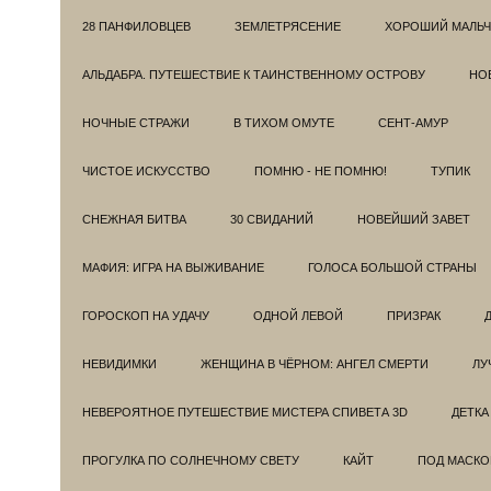
28 ПАНФИЛОВЦЕВ
ЗЕМЛЕТРЯСЕНИЕ
ХОРОШИЙ МАЛЬЧ
АЛЬДАБРА. ПУТЕШЕСТВИЕ К ТАИНСТВЕННОМУ ОСТРОВУ
НОВ
НОЧНЫЕ СТРАЖИ
В ТИХОМ ОМУТЕ
СЕНТ-АМУР
ЧИСТОЕ ИСКУССТВО
ПОМНЮ - НЕ ПОМНЮ!
ТУПИК
СНЕЖНАЯ БИТВА
30 СВИДАНИЙ
НОВЕЙШИЙ ЗАВЕТ
МАФИЯ: ИГРА НА ВЫЖИВАНИЕ
ГОЛОСА БОЛЬШОЙ СТРАНЫ
ГОРОСКОП НА УДАЧУ
ОДНОЙ ЛЕВОЙ
ПРИЗРАК
НЕВИДИМКИ
ЖЕНЩИНА В ЧЁРНОМ: АНГЕЛ СМЕРТИ
ЛУ
НЕВЕРОЯТНОЕ ПУТЕШЕСТВИЕ МИСТЕРА СПИВЕТА 3D
ДЕТКА
ПРОГУЛКА ПО СОЛНЕЧНОМУ СВЕТУ
КАЙТ
ПОД МАСКО