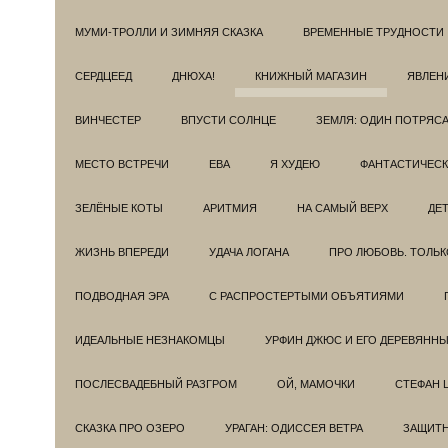
МУМИ-ТРОЛЛИ И ЗИМНЯЯ СКАЗКА
ВРЕМЕННЫЕ ТРУДНОСТИ
СЕРДЦЕЕД
ДНЮХА!
КНИЖНЫЙ МАГАЗИН
ЯВЛЕН
ВИНЧЕСТЕР
ВПУСТИ СОЛНЦЕ
ЗЕМЛЯ: ОДИН ПОТРЯС
МЕСТО ВСТРЕЧИ
ЕВА
Я ХУДЕЮ
ФАНТАСТИЧЕС
ЗЕЛЁНЫЕ КОТЫ
АРИТМИЯ
НА САМЫЙ ВЕРХ
ДЕ
ЖИЗНЬ ВПЕРЕДИ
УДАЧА ЛОГАНА
ПРО ЛЮБОВЬ. ТОЛЬК
ПОДВОДНАЯ ЭРА
С РАСПРОСТЕРТЫМИ ОБЪЯТИЯМИ
ИДЕАЛЬНЫЕ НЕЗНАКОМЦЫ
УРФИН ДЖЮС И ЕГО ДЕРЕВЯНН
ПОСЛЕСВАДЕБНЫЙ РАЗГРОМ
ОЙ, МАМОЧКИ
СТЕФАН 
СКАЗКА ПРО ОЗЕРО
УРАГАН: ОДИССЕЯ ВЕТРА
ЗАЩИТ