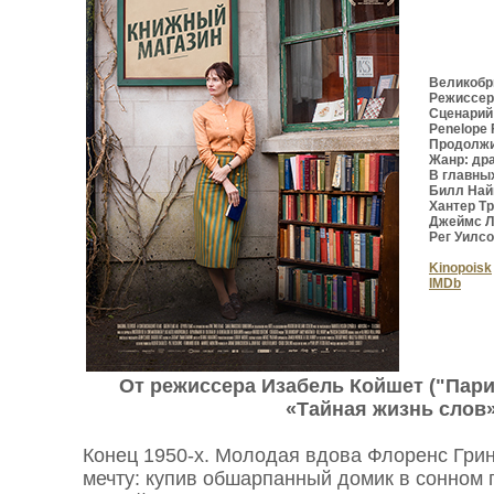
Великобри
Режиссер
Сценарий
Penelope F
Продолжи
Жанр: др
В главны
Билл Най
Хантер Т
Джеймс Л
Рег Уилс
Kinopoisk
IMDb
От режиссера Изабель Койшет ("Пари
«Тайная жизнь слов»
Конец 1950-х. Молодая вдова Флоренс Гри
мечту: купив обшарпанный домик в сонном