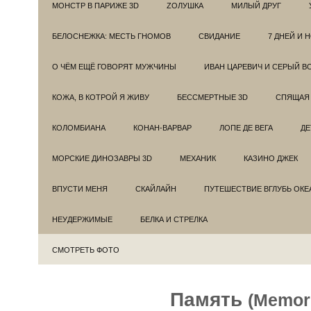
МОНСТР В ПАРИЖЕ 3D
ZОЛУШКА
МИЛЫЙ ДРУГ
БЕЛОСНЕЖКА: МЕСТЬ ГНОМОВ
СВИДАНИЕ
7 ДНЕЙ И 
О ЧЁМ ЕЩЁ ГОВОРЯТ МУЖЧИНЫ
ИВАН ЦАРЕВИЧ И СЕРЫЙ В
КОЖА, В КОТРОЙ Я ЖИВУ
БЕССМЕРТНЫЕ 3D
СПЯЩАЯ 
КОЛОМБИАНА
КОНАН-ВАРВАР
ЛОПЕ ДЕ ВЕГА
ДЕ
МОРСКИЕ ДИНОЗАВРЫ 3D
МЕХАНИК
КАЗИНО ДЖЕК
ВПУСТИ МЕНЯ
СКАЙЛАЙН
ПУТЕШЕСТВИЕ ВГЛУБЬ ОКЕ
НЕУДЕРЖИМЫЕ
БЕЛКА И СТРЕЛКА
СМОТРЕТЬ ФОТО
Память
(Memor