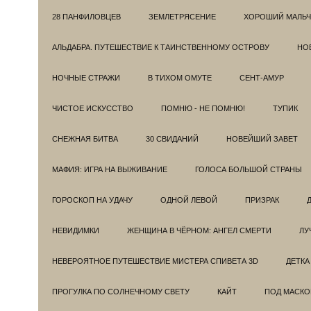
28 ПАНФИЛОВЦЕВ
ЗЕМЛЕТРЯСЕНИЕ
ХОРОШИЙ МАЛЬЧ
АЛЬДАБРА. ПУТЕШЕСТВИЕ К ТАИНСТВЕННОМУ ОСТРОВУ
НОВ
НОЧНЫЕ СТРАЖИ
В ТИХОМ ОМУТЕ
СЕНТ-АМУР
ЧИСТОЕ ИСКУССТВО
ПОМНЮ - НЕ ПОМНЮ!
ТУПИК
СНЕЖНАЯ БИТВА
30 СВИДАНИЙ
НОВЕЙШИЙ ЗАВЕТ
МАФИЯ: ИГРА НА ВЫЖИВАНИЕ
ГОЛОСА БОЛЬШОЙ СТРАНЫ
ГОРОСКОП НА УДАЧУ
ОДНОЙ ЛЕВОЙ
ПРИЗРАК
НЕВИДИМКИ
ЖЕНЩИНА В ЧЁРНОМ: АНГЕЛ СМЕРТИ
ЛУ
НЕВЕРОЯТНОЕ ПУТЕШЕСТВИЕ МИСТЕРА СПИВЕТА 3D
ДЕТКА
ПРОГУЛКА ПО СОЛНЕЧНОМУ СВЕТУ
КАЙТ
ПОД МАСКО