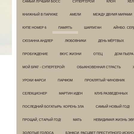
САМЫЙ ЛУЧШИЙ БОСС
СУПЕРГЕРОИ
КЛОН
ХЕЛ
КНИЖНЫЙ В ПАРИЖЕ
АМЕЛИ
МЕЖДУ ДВУМЯ МИРАМИ
КУПЕ НОМЕР 6
ПАМЯТЬ
ШАРЛАТАН
АЙНБО. СЕ
СЮЗАННА АНДЛЕР
ЛЮБОВНИКИ
ДЕНЬ МЁРТВЫХ
ПРОБУЖДЕНИЕ
ВКУС ЖИЗНИ
ОТЕЦ
ДОМ ПЬЕРА
МОЙ БРАТ - СУПЕРГЕРОЙ!
ОБЫКНОВЕННАЯ СТРАСТЬ
УРОКИ ФАРСИ
ПАРФЮМ
ПРОКЛЯТЫЙ ЧИНОВНИК
СЕЛЕКЦИОНЕР
МАРТИН ИДЕН
КЛУБ РАЗВЕДEННЫХ
ПОСЛЕДНИЙ БОГАТЫРЬ: КОРЕНЬ ЗЛА
САМЫЙ НОВЫЙ ГОД!
ПРОЩАЙ, СТАРЫЙ ГОД!
МАТЬ
НЕВИДИМАЯ ЖИЗНЬ ЭВ
ЗОЛОТЫЕ ГОЛОСА
БЭНКСИ. РАСЦВЕТ ПРЕСТУПНОГО ИСКУС