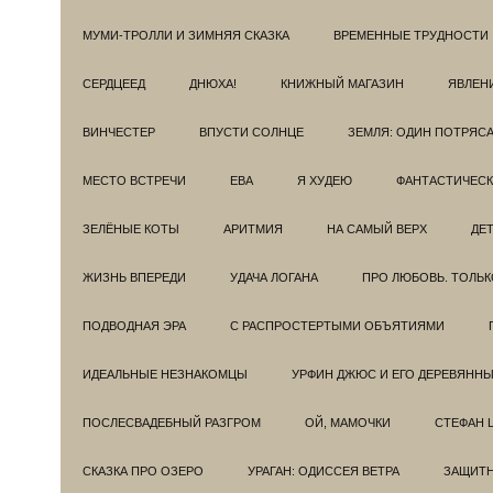
МУМИ-ТРОЛЛИ И ЗИМНЯЯ СКАЗКА
ВРЕМЕННЫЕ ТРУДНОСТИ
СЕРДЦЕЕД
ДНЮХА!
КНИЖНЫЙ МАГАЗИН
ЯВЛЕН
ВИНЧЕСТЕР
ВПУСТИ СОЛНЦЕ
ЗЕМЛЯ: ОДИН ПОТРЯС
МЕСТО ВСТРЕЧИ
ЕВА
Я ХУДЕЮ
ФАНТАСТИЧЕС
ЗЕЛЁНЫЕ КОТЫ
АРИТМИЯ
НА САМЫЙ ВЕРХ
ДЕ
ЖИЗНЬ ВПЕРЕДИ
УДАЧА ЛОГАНА
ПРО ЛЮБОВЬ. ТОЛЬК
ПОДВОДНАЯ ЭРА
С РАСПРОСТЕРТЫМИ ОБЪЯТИЯМИ
ИДЕАЛЬНЫЕ НЕЗНАКОМЦЫ
УРФИН ДЖЮС И ЕГО ДЕРЕВЯНН
ПОСЛЕСВАДЕБНЫЙ РАЗГРОМ
ОЙ, МАМОЧКИ
СТЕФАН 
СКАЗКА ПРО ОЗЕРО
УРАГАН: ОДИССЕЯ ВЕТРА
ЗАЩИТ