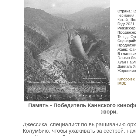
Страна:
Ко
Германия,
Китай, Шв
Год:
2021
Режиссер
Продюсе
Тильда Су
Сценарий
Продолжи
Жанр:
фан
В главны
Элькин Ди
Хуан Пабл
Даниэль Х
Жеронимо 
Kinopoisk
IMDb
Память - Победитель Каннского киноф
жюри.
Джессика, специалист по выращиванию орх
Колумбию, чтобы ухаживать за сестрой, на