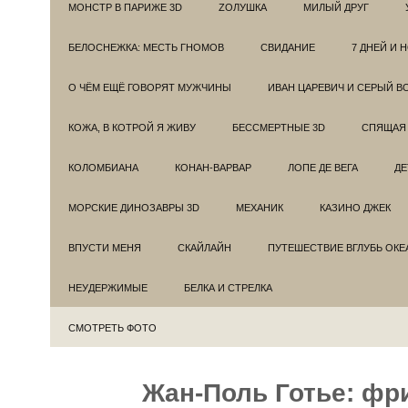
МОНСТР В ПАРИЖЕ 3D
ZОЛУШКА
МИЛЫЙ ДРУГ
БЕЛОСНЕЖКА: МЕСТЬ ГНОМОВ
СВИДАНИЕ
7 ДНЕЙ И 
О ЧЁМ ЕЩЁ ГОВОРЯТ МУЖЧИНЫ
ИВАН ЦАРЕВИЧ И СЕРЫЙ В
КОЖА, В КОТРОЙ Я ЖИВУ
БЕССМЕРТНЫЕ 3D
СПЯЩАЯ 
КОЛОМБИАНА
КОНАН-ВАРВАР
ЛОПЕ ДЕ ВЕГА
ДЕ
МОРСКИЕ ДИНОЗАВРЫ 3D
МЕХАНИК
КАЗИНО ДЖЕК
ВПУСТИ МЕНЯ
СКАЙЛАЙН
ПУТЕШЕСТВИЕ ВГЛУБЬ ОКЕ
НЕУДЕРЖИМЫЕ
БЕЛКА И СТРЕЛКА
СМОТРЕТЬ ФОТО
Жан-Поль Готье: фр