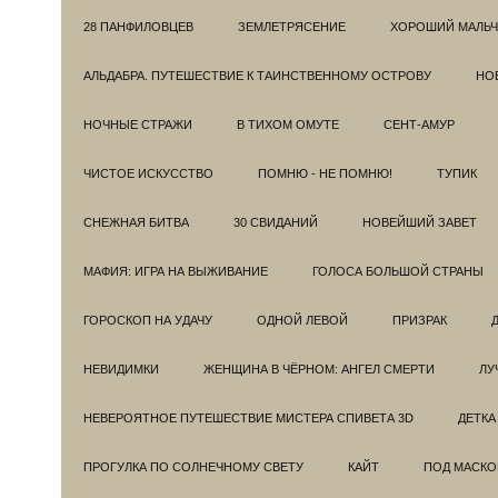
28 ПАНФИЛОВЦЕВ
ЗЕМЛЕТРЯСЕНИЕ
ХОРОШИЙ МАЛЬЧ
АЛЬДАБРА. ПУТЕШЕСТВИЕ К ТАИНСТВЕННОМУ ОСТРОВУ
НОВ
НОЧНЫЕ СТРАЖИ
В ТИХОМ ОМУТЕ
СЕНТ-АМУР
ЧИСТОЕ ИСКУССТВО
ПОМНЮ - НЕ ПОМНЮ!
ТУПИК
СНЕЖНАЯ БИТВА
30 СВИДАНИЙ
НОВЕЙШИЙ ЗАВЕТ
МАФИЯ: ИГРА НА ВЫЖИВАНИЕ
ГОЛОСА БОЛЬШОЙ СТРАНЫ
ГОРОСКОП НА УДАЧУ
ОДНОЙ ЛЕВОЙ
ПРИЗРАК
НЕВИДИМКИ
ЖЕНЩИНА В ЧЁРНОМ: АНГЕЛ СМЕРТИ
ЛУ
НЕВЕРОЯТНОЕ ПУТЕШЕСТВИЕ МИСТЕРА СПИВЕТА 3D
ДЕТКА
ПРОГУЛКА ПО СОЛНЕЧНОМУ СВЕТУ
КАЙТ
ПОД МАСКО