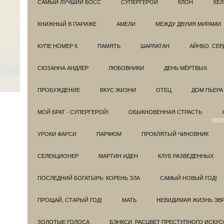
САМЫЙ ЛУЧШИЙ БОСС
СУПЕРГЕРОИ
КЛОН
ХЕЛ
КНИЖНЫЙ В ПАРИЖЕ
АМЕЛИ
МЕЖДУ ДВУМЯ МИРАМИ
КУПЕ НОМЕР 6
ПАМЯТЬ
ШАРЛАТАН
АЙНБО. СЕ
СЮЗАННА АНДЛЕР
ЛЮБОВНИКИ
ДЕНЬ МЁРТВЫХ
ПРОБУЖДЕНИЕ
ВКУС ЖИЗНИ
ОТЕЦ
ДОМ ПЬЕРА
МОЙ БРАТ - СУПЕРГЕРОЙ!
ОБЫКНОВЕННАЯ СТРАСТЬ
УРОКИ ФАРСИ
ПАРФЮМ
ПРОКЛЯТЫЙ ЧИНОВНИК
СЕЛЕКЦИОНЕР
МАРТИН ИДЕН
КЛУБ РАЗВЕДEННЫХ
ПОСЛЕДНИЙ БОГАТЫРЬ: КОРЕНЬ ЗЛА
САМЫЙ НОВЫЙ ГОД!
ПРОЩАЙ, СТАРЫЙ ГОД!
МАТЬ
НЕВИДИМАЯ ЖИЗНЬ ЭВ
ЗОЛОТЫЕ ГОЛОСА
БЭНКСИ. РАСЦВЕТ ПРЕСТУПНОГО ИСКУС