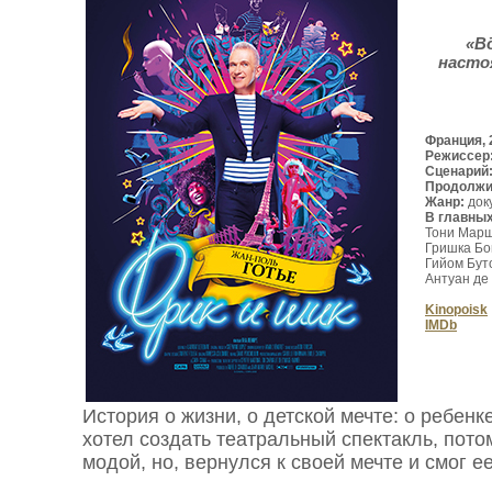
«В
насто
Франция, 
Режиссер
Сценарий
Продолжи
Жанр:
док
В главны
Тони Мар
Гришка Бог
Гийом Бут
Антуан де
Kinopoisk
IMDb
История о жизни, о детской мечте: о ребенк
хотел создать театральный спектакль, пото
модой, но, вернулся к своей мечте и смог е