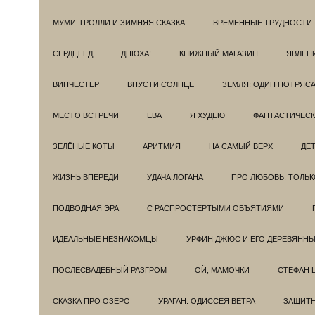
МУМИ-ТРОЛЛИ И ЗИМНЯЯ СКАЗКА
ВРЕМЕННЫЕ ТРУДНОСТИ
СЕРДЦЕЕД
ДНЮХА!
КНИЖНЫЙ МАГАЗИН
ЯВЛЕН
ВИНЧЕСТЕР
ВПУСТИ СОЛНЦЕ
ЗЕМЛЯ: ОДИН ПОТРЯС
МЕСТО ВСТРЕЧИ
ЕВА
Я ХУДЕЮ
ФАНТАСТИЧЕС
ЗЕЛЁНЫЕ КОТЫ
АРИТМИЯ
НА САМЫЙ ВЕРХ
ДЕ
ЖИЗНЬ ВПЕРЕДИ
УДАЧА ЛОГАНА
ПРО ЛЮБОВЬ. ТОЛЬК
ПОДВОДНАЯ ЭРА
С РАСПРОСТЕРТЫМИ ОБЪЯТИЯМИ
ИДЕАЛЬНЫЕ НЕЗНАКОМЦЫ
УРФИН ДЖЮС И ЕГО ДЕРЕВЯНН
ПОСЛЕСВАДЕБНЫЙ РАЗГРОМ
ОЙ, МАМОЧКИ
СТЕФАН 
СКАЗКА ПРО ОЗЕРО
УРАГАН: ОДИССЕЯ ВЕТРА
ЗАЩИТ