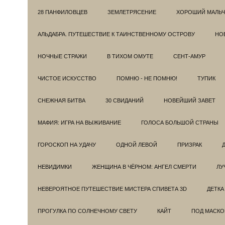
28 ПАНФИЛОВЦЕВ
ЗЕМЛЕТРЯСЕНИЕ
ХОРОШИЙ МАЛЬЧ
АЛЬДАБРА. ПУТЕШЕСТВИЕ К ТАИНСТВЕННОМУ ОСТРОВУ
НОВ
НОЧНЫЕ СТРАЖИ
В ТИХОМ ОМУТЕ
СЕНТ-АМУР
ЧИСТОЕ ИСКУССТВО
ПОМНЮ - НЕ ПОМНЮ!
ТУПИК
СНЕЖНАЯ БИТВА
30 СВИДАНИЙ
НОВЕЙШИЙ ЗАВЕТ
МАФИЯ: ИГРА НА ВЫЖИВАНИЕ
ГОЛОСА БОЛЬШОЙ СТРАНЫ
ГОРОСКОП НА УДАЧУ
ОДНОЙ ЛЕВОЙ
ПРИЗРАК
НЕВИДИМКИ
ЖЕНЩИНА В ЧЁРНОМ: АНГЕЛ СМЕРТИ
ЛУ
НЕВЕРОЯТНОЕ ПУТЕШЕСТВИЕ МИСТЕРА СПИВЕТА 3D
ДЕТКА
ПРОГУЛКА ПО СОЛНЕЧНОМУ СВЕТУ
КАЙТ
ПОД МАСКО