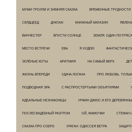
МУМИ-ТРОЛЛИ И ЗИМНЯЯ СКАЗКА
ВРЕМЕННЫЕ ТРУДНОСТИ
СЕРДЦЕЕД
ДНЮХА!
КНИЖНЫЙ МАГАЗИН
ЯВЛЕН
ВИНЧЕСТЕР
ВПУСТИ СОЛНЦЕ
ЗЕМЛЯ: ОДИН ПОТРЯС
МЕСТО ВСТРЕЧИ
ЕВА
Я ХУДЕЮ
ФАНТАСТИЧЕС
ЗЕЛЁНЫЕ КОТЫ
АРИТМИЯ
НА САМЫЙ ВЕРХ
ДЕ
ЖИЗНЬ ВПЕРЕДИ
УДАЧА ЛОГАНА
ПРО ЛЮБОВЬ. ТОЛЬК
ПОДВОДНАЯ ЭРА
С РАСПРОСТЕРТЫМИ ОБЪЯТИЯМИ
ИДЕАЛЬНЫЕ НЕЗНАКОМЦЫ
УРФИН ДЖЮС И ЕГО ДЕРЕВЯНН
ПОСЛЕСВАДЕБНЫЙ РАЗГРОМ
ОЙ, МАМОЧКИ
СТЕФАН 
СКАЗКА ПРО ОЗЕРО
УРАГАН: ОДИССЕЯ ВЕТРА
ЗАЩИТ