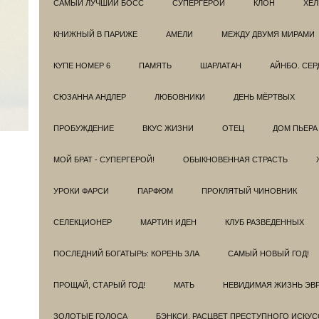
САМЫЙ ЛУЧШИЙ БОСС
СУПЕРГЕРОИ
КЛОН
ХЕЛ
КНИЖНЫЙ В ПАРИЖЕ
АМЕЛИ
МЕЖДУ ДВУМЯ МИРАМИ
КУПЕ НОМЕР 6
ПАМЯТЬ
ШАРЛАТАН
АЙНБО. СЕ
СЮЗАННА АНДЛЕР
ЛЮБОВНИКИ
ДЕНЬ МЁРТВЫХ
ПРОБУЖДЕНИЕ
ВКУС ЖИЗНИ
ОТЕЦ
ДОМ ПЬЕРА
МОЙ БРАТ - СУПЕРГЕРОЙ!
ОБЫКНОВЕННАЯ СТРАСТЬ
УРОКИ ФАРСИ
ПАРФЮМ
ПРОКЛЯТЫЙ ЧИНОВНИК
СЕЛЕКЦИОНЕР
МАРТИН ИДЕН
КЛУБ РАЗВЕДEННЫХ
ПОСЛЕДНИЙ БОГАТЫРЬ: КОРЕНЬ ЗЛА
САМЫЙ НОВЫЙ ГОД!
ПРОЩАЙ, СТАРЫЙ ГОД!
МАТЬ
НЕВИДИМАЯ ЖИЗНЬ ЭВ
ЗОЛОТЫЕ ГОЛОСА
БЭНКСИ. РАСЦВЕТ ПРЕСТУПНОГО ИСКУС