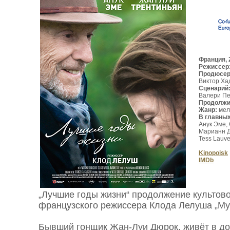
Франция, 
Режиссер
Продюсе
Виктор Ха
Сценарий
Валери Пе
Продолжи
Жанр:
мел
В главны
Анук Эме,
Марианн Д
Tess Lauv
Kinopoisk
IMDb
„Лучшие годы жизни“ продолжение культов
французского режиссера Клода Лелуша „Му
Бывший гонщик Жан-Луи Дюрок, живёт в до