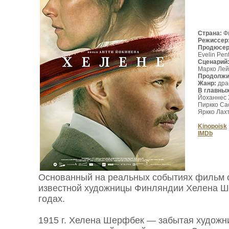
Страна:
Фи
Режиссер
Продюсе
Evelin Pen
Сценарий
Марко Лей
Продолжи
Жанр:
дра
В главны
Йоханнес 
Пиркко Са
Яркко Лах
Kinopoisk
IMDb
Основанный на реальных событиях фильм 
известной художницы Финляндии Хелена Ш
годах.
1915 г. Хелена Шерфбек — забытая художн