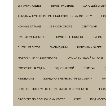
28 ПАНФИЛОВЦЕВ
ЗЕМЛЕТРЯСЕНИЕ
ХОРОШИЙ МАЛЬЧ
АЛЬДАБРА. ПУТЕШЕСТВИЕ К ТАИНСТВЕННОМУ ОСТРОВУ
НОВ
НОЧНЫЕ СТРАЖИ
В ТИХОМ ОМУТЕ
СЕНТ-АМУР
ЧИСТОЕ ИСКУССТВО
ПОМНЮ - НЕ ПОМНЮ!
ТУПИК
СНЕЖНАЯ БИТВА
30 СВИДАНИЙ
НОВЕЙШИЙ ЗАВЕТ
МАФИЯ: ИГРА НА ВЫЖИВАНИЕ
ГОЛОСА БОЛЬШОЙ СТРАНЫ
ГОРОСКОП НА УДАЧУ
ОДНОЙ ЛЕВОЙ
ПРИЗРАК
НЕВИДИМКИ
ЖЕНЩИНА В ЧЁРНОМ: АНГЕЛ СМЕРТИ
ЛУ
НЕВЕРОЯТНОЕ ПУТЕШЕСТВИЕ МИСТЕРА СПИВЕТА 3D
ДЕТКА
ПРОГУЛКА ПО СОЛНЕЧНОМУ СВЕТУ
КАЙТ
ПОД МАСКО