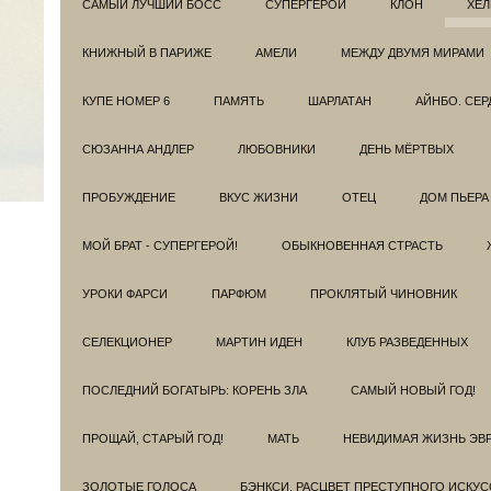
САМЫЙ ЛУЧШИЙ БОСС
СУПЕРГЕРОИ
КЛОН
ХЕЛ
КНИЖНЫЙ В ПАРИЖЕ
АМЕЛИ
МЕЖДУ ДВУМЯ МИРАМИ
КУПЕ НОМЕР 6
ПАМЯТЬ
ШАРЛАТАН
АЙНБО. СЕ
СЮЗАННА АНДЛЕР
ЛЮБОВНИКИ
ДЕНЬ МЁРТВЫХ
ПРОБУЖДЕНИЕ
ВКУС ЖИЗНИ
ОТЕЦ
ДОМ ПЬЕРА
МОЙ БРАТ - СУПЕРГЕРОЙ!
ОБЫКНОВЕННАЯ СТРАСТЬ
УРОКИ ФАРСИ
ПАРФЮМ
ПРОКЛЯТЫЙ ЧИНОВНИК
СЕЛЕКЦИОНЕР
МАРТИН ИДЕН
КЛУБ РАЗВЕДEННЫХ
ПОСЛЕДНИЙ БОГАТЫРЬ: КОРЕНЬ ЗЛА
САМЫЙ НОВЫЙ ГОД!
ПРОЩАЙ, СТАРЫЙ ГОД!
МАТЬ
НЕВИДИМАЯ ЖИЗНЬ ЭВ
ЗОЛОТЫЕ ГОЛОСА
БЭНКСИ. РАСЦВЕТ ПРЕСТУПНОГО ИСКУС