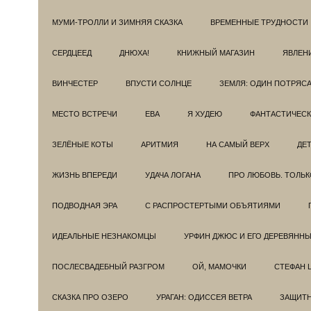
МУМИ-ТРОЛЛИ И ЗИМНЯЯ СКАЗКА
ВРЕМЕННЫЕ ТРУДНОСТИ
СЕРДЦЕЕД
ДНЮХА!
КНИЖНЫЙ МАГАЗИН
ЯВЛЕН
ВИНЧЕСТЕР
ВПУСТИ СОЛНЦЕ
ЗЕМЛЯ: ОДИН ПОТРЯС
МЕСТО ВСТРЕЧИ
ЕВА
Я ХУДЕЮ
ФАНТАСТИЧЕС
ЗЕЛЁНЫЕ КОТЫ
АРИТМИЯ
НА САМЫЙ ВЕРХ
ДЕ
ЖИЗНЬ ВПЕРЕДИ
УДАЧА ЛОГАНА
ПРО ЛЮБОВЬ. ТОЛЬК
ПОДВОДНАЯ ЭРА
С РАСПРОСТЕРТЫМИ ОБЪЯТИЯМИ
ИДЕАЛЬНЫЕ НЕЗНАКОМЦЫ
УРФИН ДЖЮС И ЕГО ДЕРЕВЯНН
ПОСЛЕСВАДЕБНЫЙ РАЗГРОМ
ОЙ, МАМОЧКИ
СТЕФАН 
СКАЗКА ПРО ОЗЕРО
УРАГАН: ОДИССЕЯ ВЕТРА
ЗАЩИТ