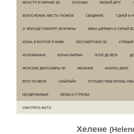
МОНСТР В ПАРИЖЕ 3D
ZОЛУШКА
МИЛЫЙ ДРУГ
БЕЛОСНЕЖКА: МЕСТЬ ГНОМОВ
СВИДАНИЕ
7 ДНЕЙ И 
О ЧЁМ ЕЩЁ ГОВОРЯТ МУЖЧИНЫ
ИВАН ЦАРЕВИЧ И СЕРЫЙ В
КОЖА, В КОТРОЙ Я ЖИВУ
БЕССМЕРТНЫЕ 3D
СПЯЩАЯ 
КОЛОМБИАНА
КОНАН-ВАРВАР
ЛОПЕ ДЕ ВЕГА
ДЕ
МОРСКИЕ ДИНОЗАВРЫ 3D
МЕХАНИК
КАЗИНО ДЖЕК
ВПУСТИ МЕНЯ
СКАЙЛАЙН
ПУТЕШЕСТВИЕ ВГЛУБЬ ОКЕ
НЕУДЕРЖИМЫЕ
БЕЛКА И СТРЕЛКА
СМОТРЕТЬ ФОТО
Хелене
(Helen