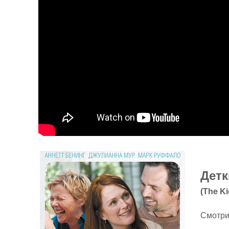
Детк
(The Ki
Смотри