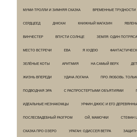
МУМИ-ТРОЛЛИ И ЗИМНЯЯ СКАЗКА
ВРЕМЕННЫЕ ТРУДНОСТИ
СЕРДЦЕЕД
ДНЮХА!
КНИЖНЫЙ МАГАЗИН
ЯВЛЕН
ВИНЧЕСТЕР
ВПУСТИ СОЛНЦЕ
ЗЕМЛЯ: ОДИН ПОТРЯС
МЕСТО ВСТРЕЧИ
ЕВА
Я ХУДЕЮ
ФАНТАСТИЧЕС
ЗЕЛЁНЫЕ КОТЫ
АРИТМИЯ
НА САМЫЙ ВЕРХ
ДЕ
ЖИЗНЬ ВПЕРЕДИ
УДАЧА ЛОГАНА
ПРО ЛЮБОВЬ. ТОЛЬК
ПОДВОДНАЯ ЭРА
С РАСПРОСТЕРТЫМИ ОБЪЯТИЯМИ
ИДЕАЛЬНЫЕ НЕЗНАКОМЦЫ
УРФИН ДЖЮС И ЕГО ДЕРЕВЯНН
ПОСЛЕСВАДЕБНЫЙ РАЗГРОМ
ОЙ, МАМОЧКИ
СТЕФАН 
СКАЗКА ПРО ОЗЕРО
УРАГАН: ОДИССЕЯ ВЕТРА
ЗАЩИТ