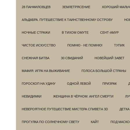
28 ПАНФИЛОВЦЕВ
ЗЕМЛЕТРЯСЕНИЕ
ХОРОШИЙ МАЛЬЧ
АЛЬДАБРА. ПУТЕШЕСТВИЕ К ТАИНСТВЕННОМУ ОСТРОВУ
НОВ
НОЧНЫЕ СТРАЖИ
В ТИХОМ ОМУТЕ
СЕНТ-АМУР
ЧИСТОЕ ИСКУССТВО
ПОМНЮ - НЕ ПОМНЮ!
ТУПИК
СНЕЖНАЯ БИТВА
30 СВИДАНИЙ
НОВЕЙШИЙ ЗАВЕТ
МАФИЯ: ИГРА НА ВЫЖИВАНИЕ
ГОЛОСА БОЛЬШОЙ СТРАНЫ
ГОРОСКОП НА УДАЧУ
ОДНОЙ ЛЕВОЙ
ПРИЗРАК
НЕВИДИМКИ
ЖЕНЩИНА В ЧЁРНОМ: АНГЕЛ СМЕРТИ
ЛУ
НЕВЕРОЯТНОЕ ПУТЕШЕСТВИЕ МИСТЕРА СПИВЕТА 3D
ДЕТКА
ПРОГУЛКА ПО СОЛНЕЧНОМУ СВЕТУ
КАЙТ
ПОД МАСКО