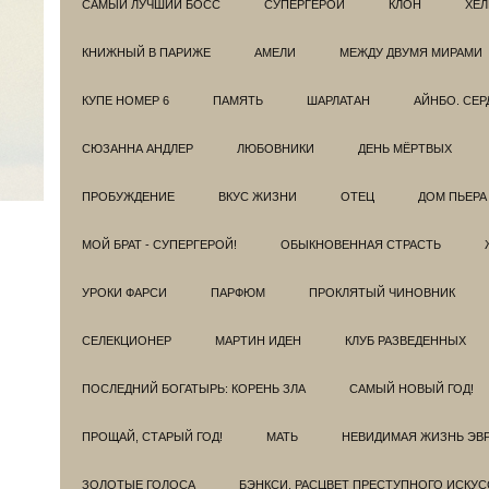
САМЫЙ ЛУЧШИЙ БОСС
СУПЕРГЕРОИ
КЛОН
ХЕЛ
КНИЖНЫЙ В ПАРИЖЕ
АМЕЛИ
МЕЖДУ ДВУМЯ МИРАМИ
КУПЕ НОМЕР 6
ПАМЯТЬ
ШАРЛАТАН
АЙНБО. СЕ
СЮЗАННА АНДЛЕР
ЛЮБОВНИКИ
ДЕНЬ МЁРТВЫХ
ПРОБУЖДЕНИЕ
ВКУС ЖИЗНИ
ОТЕЦ
ДОМ ПЬЕРА
МОЙ БРАТ - СУПЕРГЕРОЙ!
ОБЫКНОВЕННАЯ СТРАСТЬ
УРОКИ ФАРСИ
ПАРФЮМ
ПРОКЛЯТЫЙ ЧИНОВНИК
СЕЛЕКЦИОНЕР
МАРТИН ИДЕН
КЛУБ РАЗВЕДEННЫХ
ПОСЛЕДНИЙ БОГАТЫРЬ: КОРЕНЬ ЗЛА
САМЫЙ НОВЫЙ ГОД!
ПРОЩАЙ, СТАРЫЙ ГОД!
МАТЬ
НЕВИДИМАЯ ЖИЗНЬ ЭВ
ЗОЛОТЫЕ ГОЛОСА
БЭНКСИ. РАСЦВЕТ ПРЕСТУПНОГО ИСКУС