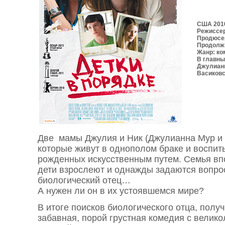
США 201
Режиссер
Продюсе
Продолжи
Жанр: к
В главны
Джулианн
Васиковс
Две мамы Джулия и Ник (Джулианна Мур и 
которые живут в однополом браке и воспит
рожденных искусственным путем. Семья вп
дети взрослеют и однажды задаются вопрос
биологический отец…
А нужен ли он в их устоявшемся мире?
В итоге поисков биологического отца, полу
забавная, порой грустная комедия с велико