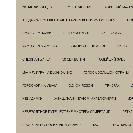
28 ПАНФИЛОВЦЕВ
ЗЕМЛЕТРЯСЕНИЕ
ХОРОШИЙ МАЛЬЧ
АЛЬДАБРА. ПУТЕШЕСТВИЕ К ТАИНСТВЕННОМУ ОСТРОВУ
НОВ
НОЧНЫЕ СТРАЖИ
В ТИХОМ ОМУТЕ
СЕНТ-АМУР
ЧИСТОЕ ИСКУССТВО
ПОМНЮ - НЕ ПОМНЮ!
ТУПИК
СНЕЖНАЯ БИТВА
30 СВИДАНИЙ
НОВЕЙШИЙ ЗАВЕТ
МАФИЯ: ИГРА НА ВЫЖИВАНИЕ
ГОЛОСА БОЛЬШОЙ СТРАНЫ
ГОРОСКОП НА УДАЧУ
ОДНОЙ ЛЕВОЙ
ПРИЗРАК
НЕВИДИМКИ
ЖЕНЩИНА В ЧЁРНОМ: АНГЕЛ СМЕРТИ
ЛУ
НЕВЕРОЯТНОЕ ПУТЕШЕСТВИЕ МИСТЕРА СПИВЕТА 3D
ДЕТКА
ПРОГУЛКА ПО СОЛНЕЧНОМУ СВЕТУ
КАЙТ
ПОД МАСКО