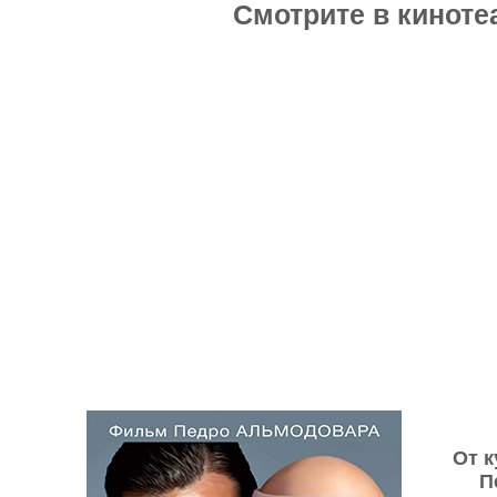
Смотрите в киноте
От к
П