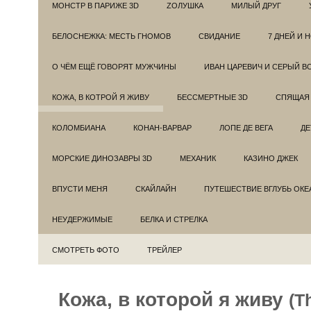
МОНСТР В ПАРИЖЕ 3D
ZОЛУШКА
МИЛЫЙ ДРУГ
БЕЛОСНЕЖКА: МЕСТЬ ГНОМОВ
СВИДАНИЕ
7 ДНЕЙ И 
О ЧЁМ ЕЩЁ ГОВОРЯТ МУЖЧИНЫ
ИВАН ЦАРЕВИЧ И СЕРЫЙ В
КОЖА, В КОТРОЙ Я ЖИВУ
БЕССМЕРТНЫЕ 3D
СПЯЩАЯ 
КОЛОМБИАНА
КОНАН-ВАРВАР
ЛОПЕ ДЕ ВЕГА
ДЕ
МОРСКИЕ ДИНОЗАВРЫ 3D
МЕХАНИК
КАЗИНО ДЖЕК
ВПУСТИ МЕНЯ
СКАЙЛАЙН
ПУТЕШЕСТВИЕ ВГЛУБЬ ОКЕ
НЕУДЕРЖИМЫЕ
БЕЛКА И СТРЕЛКА
СМОТРЕТЬ ФОТО
ТРЕЙЛЕР
Кожа, в которой я живу
(T