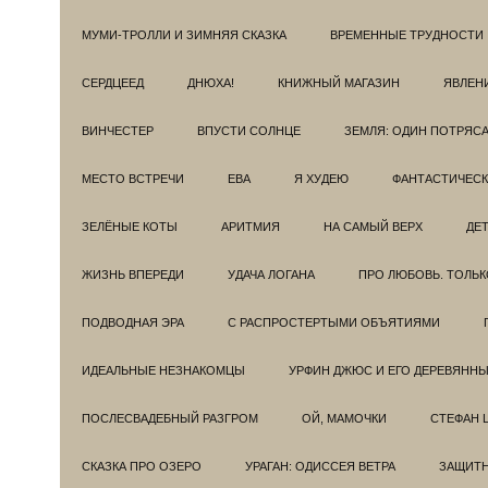
МУМИ-ТРОЛЛИ И ЗИМНЯЯ СКАЗКА
ВРЕМЕННЫЕ ТРУДНОСТИ
СЕРДЦЕЕД
ДНЮХА!
КНИЖНЫЙ МАГАЗИН
ЯВЛЕН
ВИНЧЕСТЕР
ВПУСТИ СОЛНЦЕ
ЗЕМЛЯ: ОДИН ПОТРЯС
МЕСТО ВСТРЕЧИ
ЕВА
Я ХУДЕЮ
ФАНТАСТИЧЕС
ЗЕЛЁНЫЕ КОТЫ
АРИТМИЯ
НА САМЫЙ ВЕРХ
ДЕ
ЖИЗНЬ ВПЕРЕДИ
УДАЧА ЛОГАНА
ПРО ЛЮБОВЬ. ТОЛЬК
ПОДВОДНАЯ ЭРА
С РАСПРОСТЕРТЫМИ ОБЪЯТИЯМИ
ИДЕАЛЬНЫЕ НЕЗНАКОМЦЫ
УРФИН ДЖЮС И ЕГО ДЕРЕВЯНН
ПОСЛЕСВАДЕБНЫЙ РАЗГРОМ
ОЙ, МАМОЧКИ
СТЕФАН 
СКАЗКА ПРО ОЗЕРО
УРАГАН: ОДИССЕЯ ВЕТРА
ЗАЩИТ