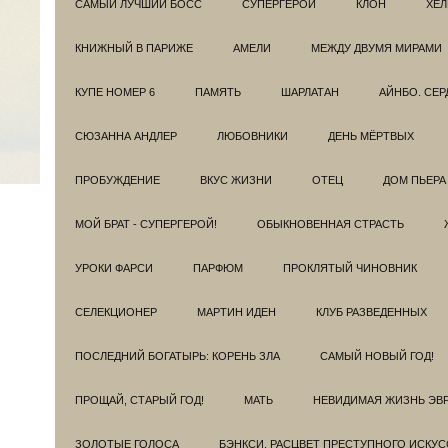
САМЫЙ ЛУЧШИЙ БОСС
СУПЕРГЕРОИ
КЛОН
ХЕЛ
КНИЖНЫЙ В ПАРИЖЕ
АМЕЛИ
МЕЖДУ ДВУМЯ МИРАМИ
КУПЕ НОМЕР 6
ПАМЯТЬ
ШАРЛАТАН
АЙНБО. СЕ
СЮЗАННА АНДЛЕР
ЛЮБОВНИКИ
ДЕНЬ МЁРТВЫХ
ПРОБУЖДЕНИЕ
ВКУС ЖИЗНИ
ОТЕЦ
ДОМ ПЬЕРА
МОЙ БРАТ - СУПЕРГЕРОЙ!
ОБЫКНОВЕННАЯ СТРАСТЬ
УРОКИ ФАРСИ
ПАРФЮМ
ПРОКЛЯТЫЙ ЧИНОВНИК
СЕЛЕКЦИОНЕР
МАРТИН ИДЕН
КЛУБ РАЗВЕДEННЫХ
ПОСЛЕДНИЙ БОГАТЫРЬ: КОРЕНЬ ЗЛА
САМЫЙ НОВЫЙ ГОД!
ПРОЩАЙ, СТАРЫЙ ГОД!
МАТЬ
НЕВИДИМАЯ ЖИЗНЬ ЭВ
ЗОЛОТЫЕ ГОЛОСА
БЭНКСИ. РАСЦВЕТ ПРЕСТУПНОГО ИСКУС