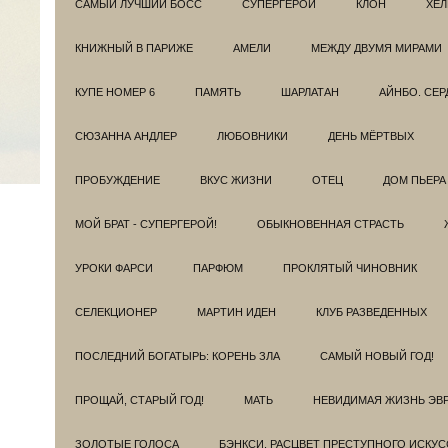
САМЫЙ ЛУЧШИЙ БОСС
СУПЕРГЕРОИ
КЛОН
ХЕЛ
КНИЖНЫЙ В ПАРИЖЕ
АМЕЛИ
МЕЖДУ ДВУМЯ МИРАМИ
КУПЕ НОМЕР 6
ПАМЯТЬ
ШАРЛАТАН
АЙНБО. СЕ
СЮЗАННА АНДЛЕР
ЛЮБОВНИКИ
ДЕНЬ МЁРТВЫХ
ПРОБУЖДЕНИЕ
ВКУС ЖИЗНИ
ОТЕЦ
ДОМ ПЬЕРА
МОЙ БРАТ - СУПЕРГЕРОЙ!
ОБЫКНОВЕННАЯ СТРАСТЬ
УРОКИ ФАРСИ
ПАРФЮМ
ПРОКЛЯТЫЙ ЧИНОВНИК
СЕЛЕКЦИОНЕР
МАРТИН ИДЕН
КЛУБ РАЗВЕДEННЫХ
ПОСЛЕДНИЙ БОГАТЫРЬ: КОРЕНЬ ЗЛА
САМЫЙ НОВЫЙ ГОД!
ПРОЩАЙ, СТАРЫЙ ГОД!
МАТЬ
НЕВИДИМАЯ ЖИЗНЬ ЭВ
ЗОЛОТЫЕ ГОЛОСА
БЭНКСИ. РАСЦВЕТ ПРЕСТУПНОГО ИСКУС