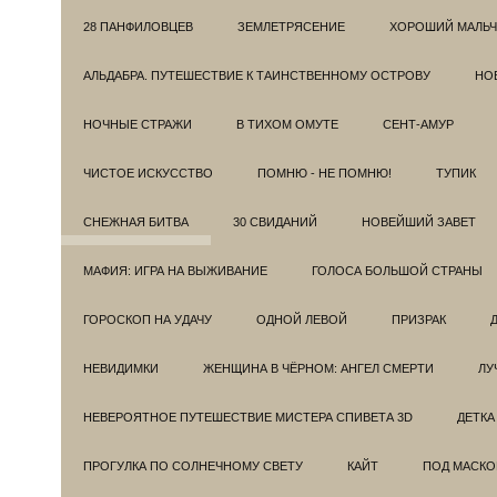
28 ПАНФИЛОВЦЕВ
ЗЕМЛЕТРЯСЕНИЕ
ХОРОШИЙ МАЛЬЧ
АЛЬДАБРА. ПУТЕШЕСТВИЕ К ТАИНСТВЕННОМУ ОСТРОВУ
НОВ
НОЧНЫЕ СТРАЖИ
В ТИХОМ ОМУТЕ
СЕНТ-АМУР
ЧИСТОЕ ИСКУССТВО
ПОМНЮ - НЕ ПОМНЮ!
ТУПИК
СНЕЖНАЯ БИТВА
30 СВИДАНИЙ
НОВЕЙШИЙ ЗАВЕТ
МАФИЯ: ИГРА НА ВЫЖИВАНИЕ
ГОЛОСА БОЛЬШОЙ СТРАНЫ
ГОРОСКОП НА УДАЧУ
ОДНОЙ ЛЕВОЙ
ПРИЗРАК
НЕВИДИМКИ
ЖЕНЩИНА В ЧЁРНОМ: АНГЕЛ СМЕРТИ
ЛУ
НЕВЕРОЯТНОЕ ПУТЕШЕСТВИЕ МИСТЕРА СПИВЕТА 3D
ДЕТКА
ПРОГУЛКА ПО СОЛНЕЧНОМУ СВЕТУ
КАЙТ
ПОД МАСКО