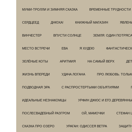
МУМИ-ТРОЛЛИ И ЗИМНЯЯ СКАЗКА
ВРЕМЕННЫЕ ТРУДНОСТИ
СЕРДЦЕЕД
ДНЮХА!
КНИЖНЫЙ МАГАЗИН
ЯВЛЕН
ВИНЧЕСТЕР
ВПУСТИ СОЛНЦЕ
ЗЕМЛЯ: ОДИН ПОТРЯС
МЕСТО ВСТРЕЧИ
ЕВА
Я ХУДЕЮ
ФАНТАСТИЧЕС
ЗЕЛЁНЫЕ КОТЫ
АРИТМИЯ
НА САМЫЙ ВЕРХ
ДЕ
ЖИЗНЬ ВПЕРЕДИ
УДАЧА ЛОГАНА
ПРО ЛЮБОВЬ. ТОЛЬК
ПОДВОДНАЯ ЭРА
С РАСПРОСТЕРТЫМИ ОБЪЯТИЯМИ
ИДЕАЛЬНЫЕ НЕЗНАКОМЦЫ
УРФИН ДЖЮС И ЕГО ДЕРЕВЯНН
ПОСЛЕСВАДЕБНЫЙ РАЗГРОМ
ОЙ, МАМОЧКИ
СТЕФАН 
СКАЗКА ПРО ОЗЕРО
УРАГАН: ОДИССЕЯ ВЕТРА
ЗАЩИТ