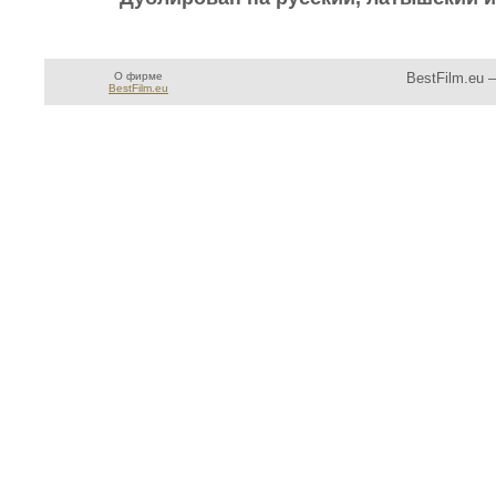
О фирме
BestFilm.eu 
BestFilm.eu