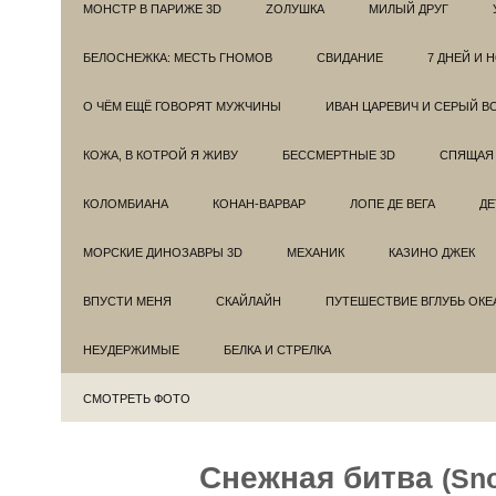
МОНСТР В ПАРИЖЕ 3D
ZОЛУШКА
МИЛЫЙ ДРУГ
БЕЛОСНЕЖКА: МЕСТЬ ГНОМОВ
СВИДАНИЕ
7 ДНЕЙ И 
О ЧЁМ ЕЩЁ ГОВОРЯТ МУЖЧИНЫ
ИВАН ЦАРЕВИЧ И СЕРЫЙ В
КОЖА, В КОТРОЙ Я ЖИВУ
БЕССМЕРТНЫЕ 3D
СПЯЩАЯ 
КОЛОМБИАНА
КОНАН-ВАРВАР
ЛОПЕ ДЕ ВЕГА
ДЕ
МОРСКИЕ ДИНОЗАВРЫ 3D
МЕХАНИК
КАЗИНО ДЖЕК
ВПУСТИ МЕНЯ
СКАЙЛАЙН
ПУТЕШЕСТВИЕ ВГЛУБЬ ОКЕ
НЕУДЕРЖИМЫЕ
БЕЛКА И СТРЕЛКА
СМОТРЕТЬ ФОТО
Снежная битва
(Sn