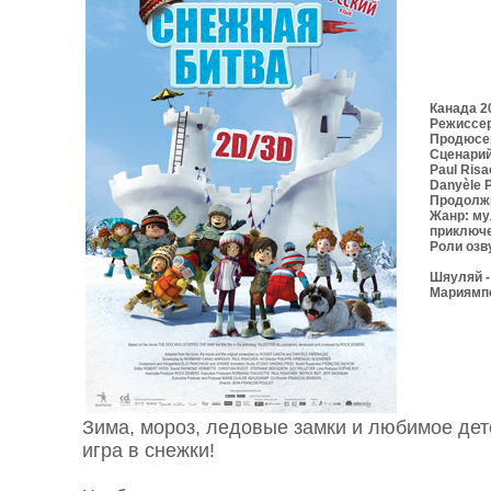
Канада 2
Режиссер
Продюсер
Сценарий
Paul Risa
Danyèle 
Продолжи
Жанр: му
приключе
Роли озв
Шяуляй 
Мариямп
Зима, мороз, ледовые замки и любимое дет
игра в снежки!