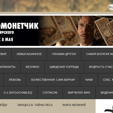
R
ТВИЯ
НЕВЫСКАЗАННОЕ
ГЛАЗАМИ ДРУГИХ
САМАЯ БОГАТАЯ Ж
РИЛЛИАНТЫ
БЕЗУМНО
ШВЕДСКАЯ ТОРПЕДА
МУДРОСТЬ СЧАС
ЛЮБОВЬ
БОЖЕСТВЕННАЯ. САРА БЕРНАР
НИКИ
СЕКС.
1+1 (INTOUCHABLES)
СОГЛАСИЕ
МАРЧЕЛЛО МИО
ВИДЕНИ
РЕЙДУ
ЛИНЦЕССА. ТАЙНЫ ЛЕСА
КНИГА ЖЕЛАНИЙ