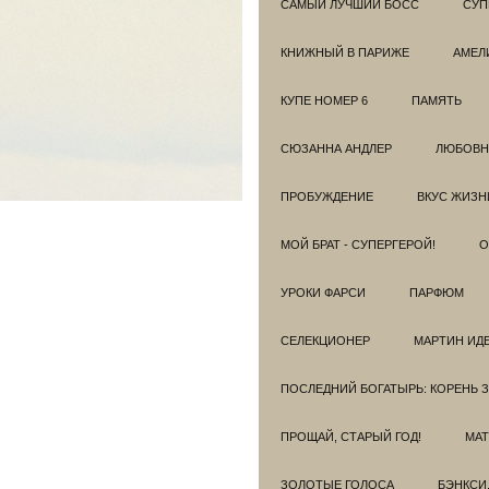
САМЫЙ ЛУЧШИЙ БОСС
СУП
КНИЖНЫЙ В ПАРИЖЕ
АМЕЛ
КУПЕ НОМЕР 6
ПАМЯТЬ
СЮЗАННА АНДЛЕР
ЛЮБОВН
ПРОБУЖДЕНИЕ
ВКУС ЖИЗН
МОЙ БРАТ - СУПЕРГЕРОЙ!
О
УРОКИ ФАРСИ
ПАРФЮМ
СЕЛЕКЦИОНЕР
МАРТИН ИД
ПОСЛЕДНИЙ БОГАТЫРЬ: КОРЕНЬ 
ПРОЩАЙ, СТАРЫЙ ГОД!
МАТ
ЗОЛОТЫЕ ГОЛОСА
БЭНКСИ