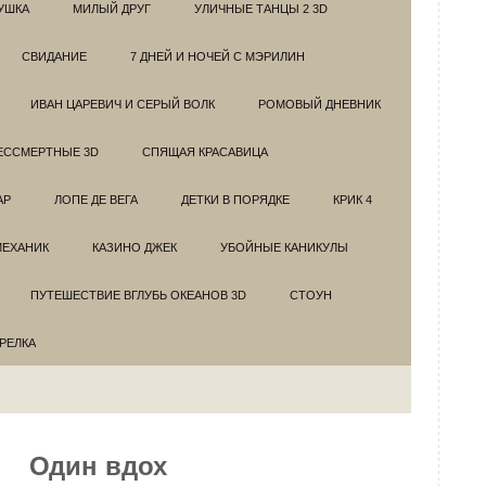
УШКА
МИЛЫЙ ДРУГ
УЛИЧНЫЕ ТАНЦЫ 2 3D
СВИДАНИЕ
7 ДНЕЙ И НОЧЕЙ С МЭРИЛИН
ИВАН ЦАРЕВИЧ И СЕРЫЙ ВОЛК
РОМОВЫЙ ДНЕВНИК
ЕССМЕРТНЫЕ 3D
СПЯЩАЯ КРАСАВИЦА
АР
ЛОПЕ ДЕ ВЕГА
ДЕТКИ В ПОРЯДКЕ
КРИК 4
МЕХАНИК
КАЗИНО ДЖЕК
УБОЙНЫЕ КАНИКУЛЫ
ПУТЕШЕСТВИЕ ВГЛУБЬ ОКЕАНОВ 3D
СТОУН
ТРЕЛКА
Один вдох