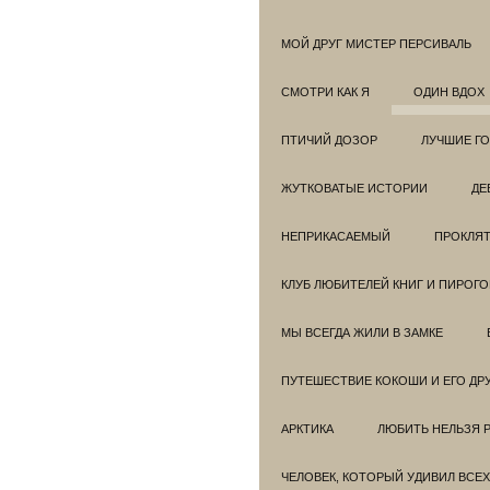
МОЙ ДРУГ МИСТЕР ПЕРСИВАЛЬ
СМОТРИ КАК Я
ОДИН ВДОХ
ПТИЧИЙ ДОЗОР
ЛУЧШИЕ Г
ЖУТКОВАТЫЕ ИСТОРИИ
ДЕ
НЕПРИКАСАЕМЫЙ
ПРОКЛЯТ
КЛУБ ЛЮБИТЕЛЕЙ КНИГ И ПИРОГ
МЫ ВСЕГДА ЖИЛИ В ЗАМКЕ
ПУТЕШЕСТВИЕ КОКОШИ И ЕГО ДР
АРКТИКА
ЛЮБИТЬ НЕЛЬЗЯ 
ЧЕЛОВЕК, КОТОРЫЙ УДИВИЛ ВСЕХ