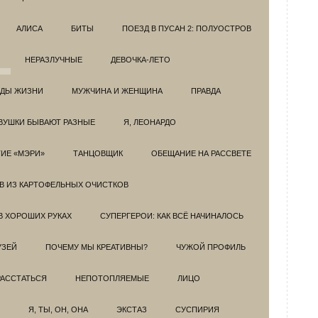
АЛИСА
БИТЫ
ПОЕЗД В ПУСАН 2: ПОЛУОСТРОВ
НЕРАЗЛУЧНЫЕ
ДЕВОЧКА-ЛЕТО
ОДЫ ЖИЗНИ
МУЖЧИНА И ЖЕНЩИНА
ПРАВДА
ВУШКИ БЫВАЮТ РАЗНЫЕ
Я, ЛЕОНАРДО
ИЕ «МЭРИ»
ТАНЦОВЩИК
ОБЕЩАНИЕ НА РАССВЕТЕ
ОВ ИЗ КАРТОФЕЛЬНЫХ ОЧИСТКОВ
В ХОРОШИХ РУКАХ
СУПЕРГЕРОИ: КАК ВСЁ НАЧИНАЛОСЬ
УЗЕЙ
ПОЧЕМУ МЫ КРЕАТИВНЫ?
ЧУЖОЙ ПРОФИЛЬ
РАССТАТЬСЯ
НЕПОТОПЛЯЕМЫЕ
ЛИЦО
Я, ТЫ, ОН, ОНА
ЭКСТАЗ
СУСПИРИЯ