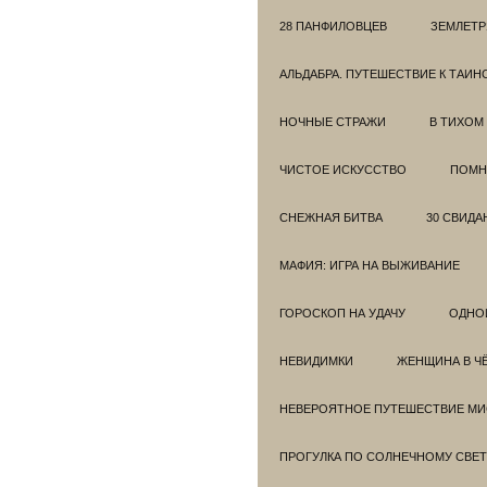
28 ПАНФИЛОВЦЕВ
ЗЕМЛЕТ
АЛЬДАБРА. ПУТЕШЕСТВИЕ К ТАИ
НОЧНЫЕ СТРАЖИ
В ТИХОМ
ЧИСТОЕ ИСКУССТВО
ПОМН
СНЕЖНАЯ БИТВА
30 СВИДА
МАФИЯ: ИГРА НА ВЫЖИВАНИЕ
ГОРОСКОП НА УДАЧУ
ОДНО
НЕВИДИМКИ
ЖЕНЩИНА В Ч
НЕВЕРОЯТНОЕ ПУТЕШЕСТВИЕ МИС
ПРОГУЛКА ПО СОЛНЕЧНОМУ СВЕТ