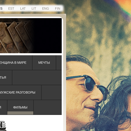
US
EST
LAT
LIT
ENG
FIN
ЕНЩИНА В МИРЕ
МЕЧТЫ
ТЬЯ
 МУЖСКИЕ РАЗГОВОРЫ
Я
ФИЛЬМЫ