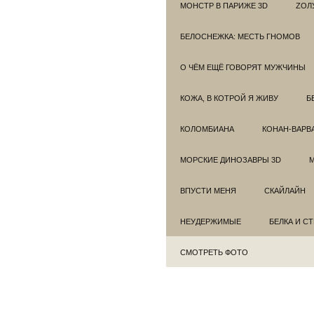
МОНСТР В ПАРИЖЕ 3D
ZОЛ
БЕЛОСНЕЖКА: МЕСТЬ ГНОМОВ
О ЧЁМ ЕЩЁ ГОВОРЯТ МУЖЧИНЫ
КОЖА, В КОТРОЙ Я ЖИВУ
Б
КОЛОМБИАНА
КОНАН-ВАРВ
МОРСКИЕ ДИНОЗАВРЫ 3D
ВПУСТИ МЕНЯ
СКАЙЛАЙН
НЕУДЕРЖИМЫЕ
БЕЛКА И С
СМОТРЕТЬ ФОТО