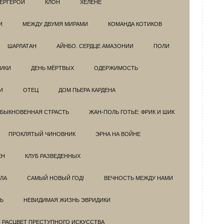
ЕРГЕРОИ
КЛОН
ХЕЛЕНЕ
И
МЕЖДУ ДВУМЯ МИРАМИ
КОМАНДА КОТИКОВ
ШАРЛАТАН
АЙНБО. СЕРДЦЕ АМАЗОНИИ
ПОЛИ
ИКИ
ДЕНЬ МЁРТВЫХ
ОДЕРЖИМОСТЬ
И
ОТЕЦ
ДОМ ПЬЕРА КАРДЕНА
БЫКНОВЕННАЯ СТРАСТЬ
ЖАН-ПОЛЬ ГОТЬЕ: ФРИК И ШИК
ПРОКЛЯТЫЙ ЧИНОВНИК
ЭРНА НА ВОЙНЕ
ЕН
КЛУБ РАЗВЕДEННЫХ
ЗЛА
САМЫЙ НОВЫЙ ГОД!
ВЕЧНОСТЬ МЕЖДУ НАМИ
Ь
НЕВИДИМАЯ ЖИЗНЬ ЭВРИДИКИ
. РАСЦВЕТ ПРЕСТУПНОГО ИСКУССТВА