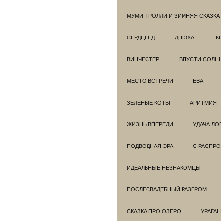
МУМИ-ТРОЛЛИ И ЗИМНЯЯ СКАЗКА
СЕРДЦЕЕД
ДНЮХА!
К
ВИНЧЕСТЕР
ВПУСТИ СОЛН
МЕСТО ВСТРЕЧИ
ЕВА
ЗЕЛЁНЫЕ КОТЫ
АРИТМИЯ
ЖИЗНЬ ВПЕРЕДИ
УДАЧА ЛО
ПОДВОДНАЯ ЭРА
С РАСПР
ИДЕАЛЬНЫЕ НЕЗНАКОМЦЫ
ПОСЛЕСВАДЕБНЫЙ РАЗГРОМ
СКАЗКА ПРО ОЗЕРО
УРАГАН