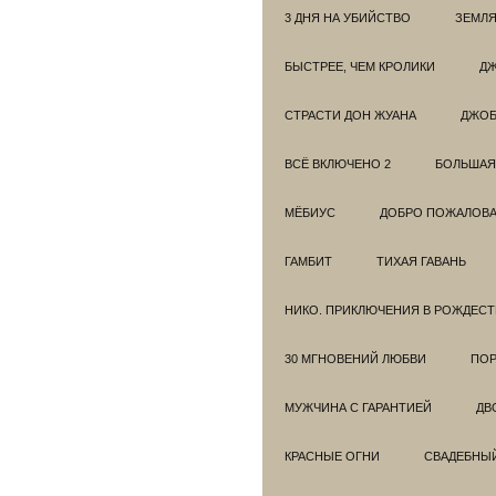
3 ДНЯ НА УБИЙСТВО
ЗЕМЛЯ
БЫСТРЕЕ, ЧЕМ КРОЛИКИ
ДЖ
СТРАСТИ ДОН ЖУАНА
ДЖО
ВСЁ ВКЛЮЧЕНО 2
БОЛЬШАЯ
МЁБИУС
ДОБРО ПОЖАЛОВАТ
ГАМБИТ
ТИХАЯ ГАВАНЬ
НИКО. ПРИКЛЮЧЕНИЯ В РОЖДЕСТ
30 МГНОВЕНИЙ ЛЮБВИ
ПОР
МУЖЧИНА С ГАРАНТИЕЙ
ДВ
КРАСНЫЕ ОГНИ
СВАДЕБНЫ