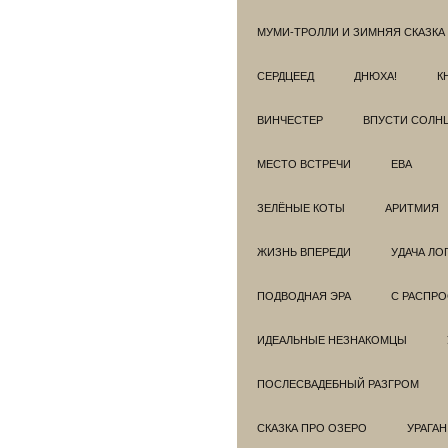
МУМИ-ТРОЛЛИ И ЗИМНЯЯ СКАЗКА
СЕРДЦЕЕД
ДНЮХА!
К
ВИНЧЕСТЕР
ВПУСТИ СОЛН
МЕСТО ВСТРЕЧИ
ЕВА
ЗЕЛЁНЫЕ КОТЫ
АРИТМИЯ
ЖИЗНЬ ВПЕРЕДИ
УДАЧА ЛО
ПОДВОДНАЯ ЭРА
С РАСПР
ИДЕАЛЬНЫЕ НЕЗНАКОМЦЫ
ПОСЛЕСВАДЕБНЫЙ РАЗГРОМ
СКАЗКА ПРО ОЗЕРО
УРАГАН