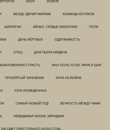
ЕРГЕРОИ
КЛОН
ХЕЛЕНЕ
И
МЕЖДУ ДВУМЯ МИРАМИ
КОМАНДА КОТИКОВ
ШАРЛАТАН
АЙНБО. СЕРДЦЕ АМАЗОНИИ
ПОЛИ
ИКИ
ДЕНЬ МЁРТВЫХ
ОДЕРЖИМОСТЬ
И
ОТЕЦ
ДОМ ПЬЕРА КАРДЕНА
БЫКНОВЕННАЯ СТРАСТЬ
ЖАН-ПОЛЬ ГОТЬЕ: ФРИК И ШИК
ПРОКЛЯТЫЙ ЧИНОВНИК
ЭРНА НА ВОЙНЕ
ЕН
КЛУБ РАЗВЕДEННЫХ
ЗЛА
САМЫЙ НОВЫЙ ГОД!
ВЕЧНОСТЬ МЕЖДУ НАМИ
Ь
НЕВИДИМАЯ ЖИЗНЬ ЭВРИДИКИ
. РАСЦВЕТ ПРЕСТУПНОГО ИСКУССТВА