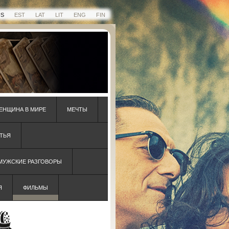
US
EST
LAT
LIT
ENG
FIN
ЕНЩИНА В МИРЕ
МЕЧТЫ
ТЬЯ
 МУЖСКИЕ РАЗГОВОРЫ
Я
ФИЛЬМЫ