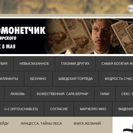
R
ТВИЯ
НЕВЫСКАЗАННОЕ
ГЛАЗАМИ ДРУГИХ
САМАЯ БОГАТАЯ Ж
РИЛЛИАНТЫ
БЕЗУМНО
ШВЕДСКАЯ ТОРПЕДА
МУДРОСТЬ СЧАС
ЛЮБОВЬ
БОЖЕСТВЕННАЯ. САРА БЕРНАР
НИКИ
СЕКС.
1+1 (INTOUCHABLES)
СОГЛАСИЕ
МАРЧЕЛЛО МИО
ВИДЕНИ
РЕЙДУ
ЛИНЦЕССА. ТАЙНЫ ЛЕСА
КНИГА ЖЕЛАНИЙ