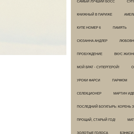
САМЫЙ ЛУЧШИЙ БОСС
СУП
КНИЖНЫЙ В ПАРИЖЕ
АМЕЛ
КУПЕ НОМЕР 6
ПАМЯТЬ
СЮЗАННА АНДЛЕР
ЛЮБОВН
ПРОБУЖДЕНИЕ
ВКУС ЖИЗН
МОЙ БРАТ - СУПЕРГЕРОЙ!
О
УРОКИ ФАРСИ
ПАРФЮМ
СЕЛЕКЦИОНЕР
МАРТИН ИД
ПОСЛЕДНИЙ БОГАТЫРЬ: КОРЕНЬ 
ПРОЩАЙ, СТАРЫЙ ГОД!
МАТ
ЗОЛОТЫЕ ГОЛОСА
БЭНКСИ