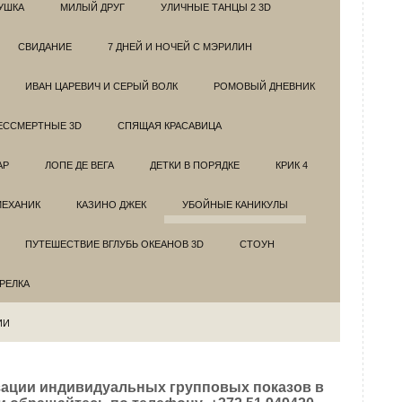
УШКА
МИЛЫЙ ДРУГ
УЛИЧНЫЕ ТАНЦЫ 2 3D
СВИДАНИЕ
7 ДНЕЙ И НОЧЕЙ С МЭРИЛИН
ИВАН ЦАРЕВИЧ И СЕРЫЙ ВОЛК
РОМОВЫЙ ДНЕВНИК
ЕССМЕРТНЫЕ 3D
СПЯЩАЯ КРАСАВИЦА
АР
ЛОПЕ ДЕ ВЕГА
ДЕТКИ В ПОРЯДКЕ
КРИК 4
МЕХАНИК
КАЗИНО ДЖЕК
УБОЙНЫЕ КАНИКУЛЫ
ПУТЕШЕСТВИЕ ВГЛУБЬ ОКЕАНОВ 3D
СТОУН
ТРЕЛКА
ИИ
зации индивидуальных групповых показов в