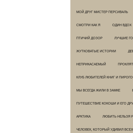
МОЙ ДРУГ МИСТЕР ПЕРСИВАЛЬ
СМОТРИ КАК Я
ОДИН ВДОХ
ПТИЧИЙ ДОЗОР
ЛУЧШИЕ Г
ЖУТКОВАТЫЕ ИСТОРИИ
ДЕ
НЕПРИКАСАЕМЫЙ
ПРОКЛЯТ
КЛУБ ЛЮБИТЕЛЕЙ КНИГ И ПИРОГ
МЫ ВСЕГДА ЖИЛИ В ЗАМКЕ
ПУТЕШЕСТВИЕ КОКОШИ И ЕГО ДР
АРКТИКА
ЛЮБИТЬ НЕЛЬЗЯ 
ЧЕЛОВЕК, КОТОРЫЙ УДИВИЛ ВСЕХ