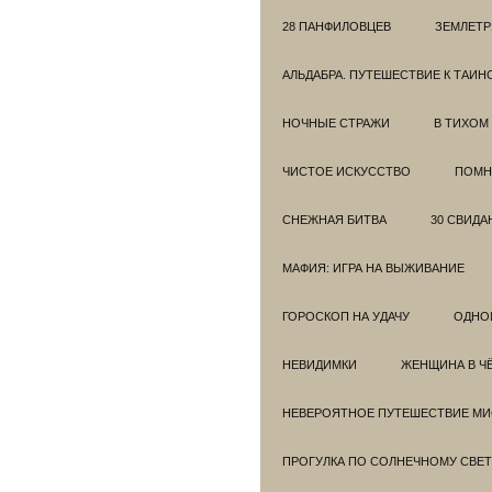
28 ПАНФИЛОВЦЕВ
ЗЕМЛЕТ
АЛЬДАБРА. ПУТЕШЕСТВИЕ К ТАИ
НОЧНЫЕ СТРАЖИ
В ТИХОМ
ЧИСТОЕ ИСКУССТВО
ПОМН
СНЕЖНАЯ БИТВА
30 СВИДА
МАФИЯ: ИГРА НА ВЫЖИВАНИЕ
ГОРОСКОП НА УДАЧУ
ОДНО
НЕВИДИМКИ
ЖЕНЩИНА В Ч
НЕВЕРОЯТНОЕ ПУТЕШЕСТВИЕ МИС
ПРОГУЛКА ПО СОЛНЕЧНОМУ СВЕТ