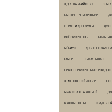
3 ДНЯ НА УБИЙСТВО
ЗЕМЛЯ
БЫСТРЕЕ, ЧЕМ КРОЛИКИ
ДЖ
СТРАСТИ ДОН ЖУАНА
ДЖО
ВСЁ ВКЛЮЧЕНО 2
БОЛЬШАЯ
МЁБИУС
ДОБРО ПОЖАЛОВАТ
ГАМБИТ
ТИХАЯ ГАВАНЬ
НИКО. ПРИКЛЮЧЕНИЯ В РОЖДЕСТ
30 МГНОВЕНИЙ ЛЮБВИ
ПОР
МУЖЧИНА С ГАРАНТИЕЙ
ДВ
КРАСНЫЕ ОГНИ
СВАДЕБНЫ