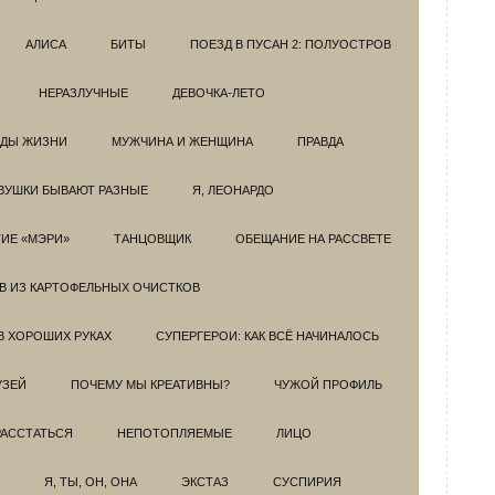
АЛИСА
БИТЫ
ПОЕЗД В ПУСАН 2: ПОЛУОСТРОВ
НЕРАЗЛУЧНЫЕ
ДЕВОЧКА-ЛЕТО
ОДЫ ЖИЗНИ
МУЖЧИНА И ЖЕНЩИНА
ПРАВДА
ВУШКИ БЫВАЮТ РАЗНЫЕ
Я, ЛЕОНАРДО
ИЕ «МЭРИ»
ТАНЦОВЩИК
ОБЕЩАНИЕ НА РАССВЕТЕ
ОВ ИЗ КАРТОФЕЛЬНЫХ ОЧИСТКОВ
В ХОРОШИХ РУКАХ
СУПЕРГЕРОИ: КАК ВСЁ НАЧИНАЛОСЬ
УЗЕЙ
ПОЧЕМУ МЫ КРЕАТИВНЫ?
ЧУЖОЙ ПРОФИЛЬ
РАССТАТЬСЯ
НЕПОТОПЛЯЕМЫЕ
ЛИЦО
Я, ТЫ, ОН, ОНА
ЭКСТАЗ
СУСПИРИЯ