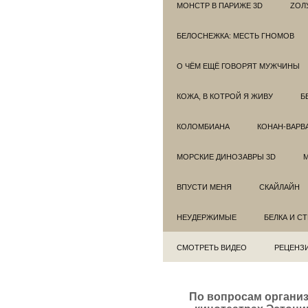
МОНСТР В ПАРИЖЕ 3D
ZОЛ
БЕЛОСНЕЖКА: МЕСТЬ ГНОМОВ
О ЧЁМ ЕЩЁ ГОВОРЯТ МУЖЧИНЫ
КОЖА, В КОТРОЙ Я ЖИВУ
Б
КОЛОМБИАНА
КОНАН-ВАРВ
МОРСКИЕ ДИНОЗАВРЫ 3D
ВПУСТИ МЕНЯ
СКАЙЛАЙН
НЕУДЕРЖИМЫЕ
БЕЛКА И С
СМОТРЕТЬ ВИДЕО
РЕЦЕНЗ
По вопросам органи