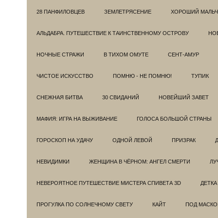
28 ПАНФИЛОВЦЕВ
ЗЕМЛЕТРЯСЕНИЕ
ХОРОШИЙ МАЛЬЧ
АЛЬДАБРА. ПУТЕШЕСТВИЕ К ТАИНСТВЕННОМУ ОСТРОВУ
НОВ
НОЧНЫЕ СТРАЖИ
В ТИХОМ ОМУТЕ
СЕНТ-АМУР
ЧИСТОЕ ИСКУССТВО
ПОМНЮ - НЕ ПОМНЮ!
ТУПИК
СНЕЖНАЯ БИТВА
30 СВИДАНИЙ
НОВЕЙШИЙ ЗАВЕТ
МАФИЯ: ИГРА НА ВЫЖИВАНИЕ
ГОЛОСА БОЛЬШОЙ СТРАНЫ
ГОРОСКОП НА УДАЧУ
ОДНОЙ ЛЕВОЙ
ПРИЗРАК
НЕВИДИМКИ
ЖЕНЩИНА В ЧЁРНОМ: АНГЕЛ СМЕРТИ
ЛУ
НЕВЕРОЯТНОЕ ПУТЕШЕСТВИЕ МИСТЕРА СПИВЕТА 3D
ДЕТКА
ПРОГУЛКА ПО СОЛНЕЧНОМУ СВЕТУ
КАЙТ
ПОД МАСКО