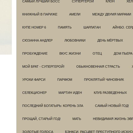
САМЫЙ ЛУЧШИЙ БОСС
СУПЕРГЕРОИ
КЛОН
ХЕЛ
КНИЖНЫЙ В ПАРИЖЕ
АМЕЛИ
МЕЖДУ ДВУМЯ МИРАМИ
КУПЕ НОМЕР 6
ПАМЯТЬ
ШАРЛАТАН
АЙНБО. СЕ
СЮЗАННА АНДЛЕР
ЛЮБОВНИКИ
ДЕНЬ МЁРТВЫХ
ПРОБУЖДЕНИЕ
ВКУС ЖИЗНИ
ОТЕЦ
ДОМ ПЬЕРА
МОЙ БРАТ - СУПЕРГЕРОЙ!
ОБЫКНОВЕННАЯ СТРАСТЬ
УРОКИ ФАРСИ
ПАРФЮМ
ПРОКЛЯТЫЙ ЧИНОВНИК
СЕЛЕКЦИОНЕР
МАРТИН ИДЕН
КЛУБ РАЗВЕДEННЫХ
ПОСЛЕДНИЙ БОГАТЫРЬ: КОРЕНЬ ЗЛА
САМЫЙ НОВЫЙ ГОД!
ПРОЩАЙ, СТАРЫЙ ГОД!
МАТЬ
НЕВИДИМАЯ ЖИЗНЬ ЭВ
ЗОЛОТЫЕ ГОЛОСА
БЭНКСИ. РАСЦВЕТ ПРЕСТУПНОГО ИСКУС