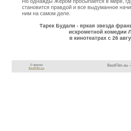
Но однажды Жером просыпается в мире, где
становится правдой и все выдуманное начи
ним на самом деле.
Тарек Будали - яркая звезда фран
искрометной комедии 
в кинотеатрах с 26 авгу
О фирме
BestFilm.eu 
BestFilm.eu