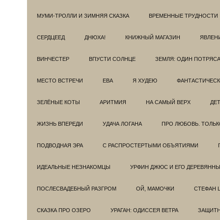
МУМИ-ТРОЛЛИ И ЗИМНЯЯ СКАЗКА
ВРЕМЕННЫЕ ТРУДНОСТИ
СЕРДЦЕЕД
ДНЮХА!
КНИЖНЫЙ МАГАЗИН
ЯВЛЕН
ВИНЧЕСТЕР
ВПУСТИ СОЛНЦЕ
ЗЕМЛЯ: ОДИН ПОТРЯС
МЕСТО ВСТРЕЧИ
ЕВА
Я ХУДЕЮ
ФАНТАСТИЧЕС
ЗЕЛЁНЫЕ КОТЫ
АРИТМИЯ
НА САМЫЙ ВЕРХ
ДЕ
ЖИЗНЬ ВПЕРЕДИ
УДАЧА ЛОГАНА
ПРО ЛЮБОВЬ. ТОЛЬК
ПОДВОДНАЯ ЭРА
С РАСПРОСТЕРТЫМИ ОБЪЯТИЯМИ
ИДЕАЛЬНЫЕ НЕЗНАКОМЦЫ
УРФИН ДЖЮС И ЕГО ДЕРЕВЯНН
ПОСЛЕСВАДЕБНЫЙ РАЗГРОМ
ОЙ, МАМОЧКИ
СТЕФАН 
СКАЗКА ПРО ОЗЕРО
УРАГАН: ОДИССЕЯ ВЕТРА
ЗАЩИТ