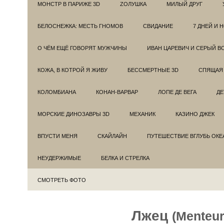
МОНСТР В ПАРИЖЕ 3D
ZОЛУШКА
МИЛЫЙ ДРУГ
БЕЛОСНЕЖКА: МЕСТЬ ГНОМОВ
СВИДАНИЕ
7 ДНЕЙ И 
О ЧЁМ ЕЩЁ ГОВОРЯТ МУЖЧИНЫ
ИВАН ЦАРЕВИЧ И СЕРЫЙ В
КОЖА, В КОТРОЙ Я ЖИВУ
БЕССМЕРТНЫЕ 3D
СПЯЩАЯ 
КОЛОМБИАНА
КОНАН-ВАРВАР
ЛОПЕ ДЕ ВЕГА
ДЕ
МОРСКИЕ ДИНОЗАВРЫ 3D
МЕХАНИК
КАЗИНО ДЖЕК
ВПУСТИ МЕНЯ
СКАЙЛАЙН
ПУТЕШЕСТВИЕ ВГЛУБЬ ОКЕ
НЕУДЕРЖИМЫЕ
БЕЛКА И СТРЕЛКА
СМОТРЕТЬ ФОТО
Лжец
(Menteur