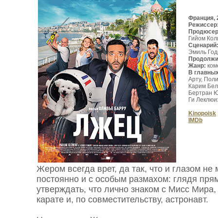
Франция, 
Режиссер
Продюсе
Гийом Кол
Сценарий
Эмиль Год
Продолжи
Жанр:
ком
В главны
Арту, Пол
Карим Бел
Бертран Ю
Ги Леклюи
Kinopoisk
IMDb
Жером всегда врет, да так, что и глазом не 
постоянно и с особым размахом: глядя прям
утверждать, что лично знаком с Мисс Мира,
карате и, по совместительству, астронавт.