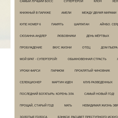
САМЫЙ ЛУЧШИЙ БОСС
СУПЕРГЕРОИ
КЛОН
ХЕЛ
КНИЖНЫЙ В ПАРИЖЕ
АМЕЛИ
МЕЖДУ ДВУМЯ МИРАМИ
КУПЕ НОМЕР 6
ПАМЯТЬ
ШАРЛАТАН
АЙНБО. СЕ
СЮЗАННА АНДЛЕР
ЛЮБОВНИКИ
ДЕНЬ МЁРТВЫХ
ПРОБУЖДЕНИЕ
ВКУС ЖИЗНИ
ОТЕЦ
ДОМ ПЬЕРА
МОЙ БРАТ - СУПЕРГЕРОЙ!
ОБЫКНОВЕННАЯ СТРАСТЬ
УРОКИ ФАРСИ
ПАРФЮМ
ПРОКЛЯТЫЙ ЧИНОВНИК
СЕЛЕКЦИОНЕР
МАРТИН ИДЕН
КЛУБ РАЗВЕДEННЫХ
ПОСЛЕДНИЙ БОГАТЫРЬ: КОРЕНЬ ЗЛА
САМЫЙ НОВЫЙ ГОД!
ПРОЩАЙ, СТАРЫЙ ГОД!
МАТЬ
НЕВИДИМАЯ ЖИЗНЬ ЭВ
ЗОЛОТЫЕ ГОЛОСА
БЭНКСИ. РАСЦВЕТ ПРЕСТУПНОГО ИСКУС