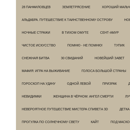
28 ПАНФИЛОВЦЕВ
ЗЕМЛЕТРЯСЕНИЕ
ХОРОШИЙ МАЛЬЧ
АЛЬДАБРА. ПУТЕШЕСТВИЕ К ТАИНСТВЕННОМУ ОСТРОВУ
НОВ
НОЧНЫЕ СТРАЖИ
В ТИХОМ ОМУТЕ
СЕНТ-АМУР
ЧИСТОЕ ИСКУССТВО
ПОМНЮ - НЕ ПОМНЮ!
ТУПИК
СНЕЖНАЯ БИТВА
30 СВИДАНИЙ
НОВЕЙШИЙ ЗАВЕТ
МАФИЯ: ИГРА НА ВЫЖИВАНИЕ
ГОЛОСА БОЛЬШОЙ СТРАНЫ
ГОРОСКОП НА УДАЧУ
ОДНОЙ ЛЕВОЙ
ПРИЗРАК
НЕВИДИМКИ
ЖЕНЩИНА В ЧЁРНОМ: АНГЕЛ СМЕРТИ
ЛУ
НЕВЕРОЯТНОЕ ПУТЕШЕСТВИЕ МИСТЕРА СПИВЕТА 3D
ДЕТКА
ПРОГУЛКА ПО СОЛНЕЧНОМУ СВЕТУ
КАЙТ
ПОД МАСКО