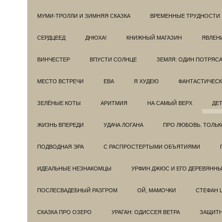
МУМИ-ТРОЛЛИ И ЗИМНЯЯ СКАЗКА
ВРЕМЕННЫЕ ТРУДНОСТИ
СЕРДЦЕЕД
ДНЮХА!
КНИЖНЫЙ МАГАЗИН
ЯВЛЕН
ВИНЧЕСТЕР
ВПУСТИ СОЛНЦЕ
ЗЕМЛЯ: ОДИН ПОТРЯС
МЕСТО ВСТРЕЧИ
ЕВА
Я ХУДЕЮ
ФАНТАСТИЧЕС
ЗЕЛЁНЫЕ КОТЫ
АРИТМИЯ
НА САМЫЙ ВЕРХ
ДЕ
ЖИЗНЬ ВПЕРЕДИ
УДАЧА ЛОГАНА
ПРО ЛЮБОВЬ. ТОЛЬК
ПОДВОДНАЯ ЭРА
С РАСПРОСТЕРТЫМИ ОБЪЯТИЯМИ
ИДЕАЛЬНЫЕ НЕЗНАКОМЦЫ
УРФИН ДЖЮС И ЕГО ДЕРЕВЯНН
ПОСЛЕСВАДЕБНЫЙ РАЗГРОМ
ОЙ, МАМОЧКИ
СТЕФАН 
СКАЗКА ПРО ОЗЕРО
УРАГАН: ОДИССЕЯ ВЕТРА
ЗАЩИТ