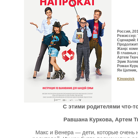
Россия, 20
Режиссер: 
Сценарий:
Продолжите
Жанр: ком
В главных 
Артем Ткач
Эрик Холяв
Роман Кур
Ян Цапник
Kinopoisk
С этими родителями что-то
Равшана Куркова, Артем Т
Макс и Венера — дети, которые очень 