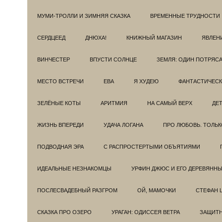
МУМИ-ТРОЛЛИ И ЗИМНЯЯ СКАЗКА
ВРЕМЕННЫЕ ТРУДНОСТИ
СЕРДЦЕЕД
ДНЮХА!
КНИЖНЫЙ МАГАЗИН
ЯВЛЕН
ВИНЧЕСТЕР
ВПУСТИ СОЛНЦЕ
ЗЕМЛЯ: ОДИН ПОТРЯС
МЕСТО ВСТРЕЧИ
ЕВА
Я ХУДЕЮ
ФАНТАСТИЧЕС
ЗЕЛЁНЫЕ КОТЫ
АРИТМИЯ
НА САМЫЙ ВЕРХ
ДЕ
ЖИЗНЬ ВПЕРЕДИ
УДАЧА ЛОГАНА
ПРО ЛЮБОВЬ. ТОЛЬК
ПОДВОДНАЯ ЭРА
С РАСПРОСТЕРТЫМИ ОБЪЯТИЯМИ
ИДЕАЛЬНЫЕ НЕЗНАКОМЦЫ
УРФИН ДЖЮС И ЕГО ДЕРЕВЯНН
ПОСЛЕСВАДЕБНЫЙ РАЗГРОМ
ОЙ, МАМОЧКИ
СТЕФАН 
СКАЗКА ПРО ОЗЕРО
УРАГАН: ОДИССЕЯ ВЕТРА
ЗАЩИТ