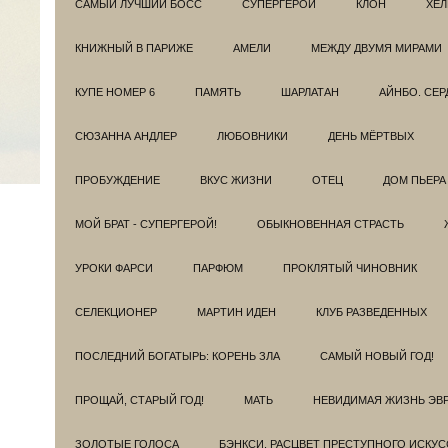
САМЫЙ ЛУЧШИЙ БОСС
СУПЕРГЕРОИ
КЛОН
ХЕЛ
КНИЖНЫЙ В ПАРИЖЕ
АМЕЛИ
МЕЖДУ ДВУМЯ МИРАМИ
КУПЕ НОМЕР 6
ПАМЯТЬ
ШАРЛАТАН
АЙНБО. СЕ
СЮЗАННА АНДЛЕР
ЛЮБОВНИКИ
ДЕНЬ МЁРТВЫХ
ПРОБУЖДЕНИЕ
ВКУС ЖИЗНИ
ОТЕЦ
ДОМ ПЬЕРА
МОЙ БРАТ - СУПЕРГЕРОЙ!
ОБЫКНОВЕННАЯ СТРАСТЬ
УРОКИ ФАРСИ
ПАРФЮМ
ПРОКЛЯТЫЙ ЧИНОВНИК
СЕЛЕКЦИОНЕР
МАРТИН ИДЕН
КЛУБ РАЗВЕДEННЫХ
ПОСЛЕДНИЙ БОГАТЫРЬ: КОРЕНЬ ЗЛА
САМЫЙ НОВЫЙ ГОД!
ПРОЩАЙ, СТАРЫЙ ГОД!
МАТЬ
НЕВИДИМАЯ ЖИЗНЬ ЭВ
ЗОЛОТЫЕ ГОЛОСА
БЭНКСИ. РАСЦВЕТ ПРЕСТУПНОГО ИСКУС