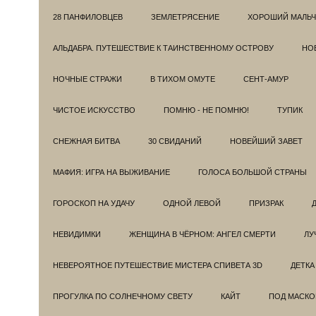
28 ПАНФИЛОВЦЕВ
ЗЕМЛЕТРЯСЕНИЕ
ХОРОШИЙ МАЛЬЧ
АЛЬДАБРА. ПУТЕШЕСТВИЕ К ТАИНСТВЕННОМУ ОСТРОВУ
НОВ
НОЧНЫЕ СТРАЖИ
В ТИХОМ ОМУТЕ
СЕНТ-АМУР
ЧИСТОЕ ИСКУССТВО
ПОМНЮ - НЕ ПОМНЮ!
ТУПИК
СНЕЖНАЯ БИТВА
30 СВИДАНИЙ
НОВЕЙШИЙ ЗАВЕТ
МАФИЯ: ИГРА НА ВЫЖИВАНИЕ
ГОЛОСА БОЛЬШОЙ СТРАНЫ
ГОРОСКОП НА УДАЧУ
ОДНОЙ ЛЕВОЙ
ПРИЗРАК
НЕВИДИМКИ
ЖЕНЩИНА В ЧЁРНОМ: АНГЕЛ СМЕРТИ
ЛУ
НЕВЕРОЯТНОЕ ПУТЕШЕСТВИЕ МИСТЕРА СПИВЕТА 3D
ДЕТКА
ПРОГУЛКА ПО СОЛНЕЧНОМУ СВЕТУ
КАЙТ
ПОД МАСКО