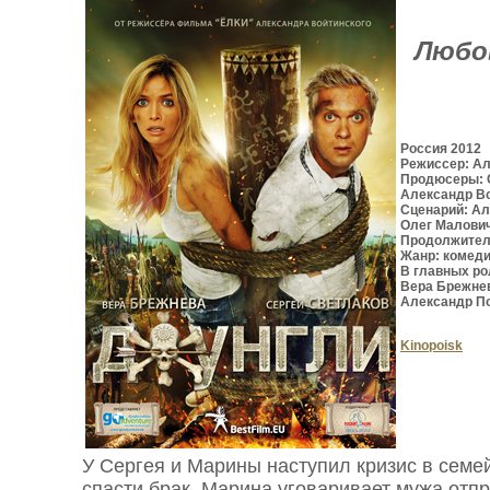
Любов
Россия 2012
Режиссер: Ал
Продюсеры: 
Александр В
Сценарий: Ал
Олег Малови
Продолжитель
Жанр: комеди
В главных ро
Вера Брежне
Александр П
Kinopoisk
У Сергея и Марины наступил кризис в семе
спасти брак, Марина уговаривает мужа отпр