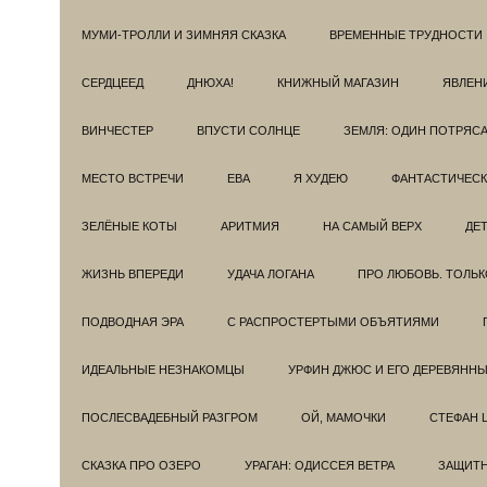
МУМИ-ТРОЛЛИ И ЗИМНЯЯ СКАЗКА
ВРЕМЕННЫЕ ТРУДНОСТИ
СЕРДЦЕЕД
ДНЮХА!
КНИЖНЫЙ МАГАЗИН
ЯВЛЕН
ВИНЧЕСТЕР
ВПУСТИ СОЛНЦЕ
ЗЕМЛЯ: ОДИН ПОТРЯС
МЕСТО ВСТРЕЧИ
ЕВА
Я ХУДЕЮ
ФАНТАСТИЧЕС
ЗЕЛЁНЫЕ КОТЫ
АРИТМИЯ
НА САМЫЙ ВЕРХ
ДЕ
ЖИЗНЬ ВПЕРЕДИ
УДАЧА ЛОГАНА
ПРО ЛЮБОВЬ. ТОЛЬК
ПОДВОДНАЯ ЭРА
С РАСПРОСТЕРТЫМИ ОБЪЯТИЯМИ
ИДЕАЛЬНЫЕ НЕЗНАКОМЦЫ
УРФИН ДЖЮС И ЕГО ДЕРЕВЯНН
ПОСЛЕСВАДЕБНЫЙ РАЗГРОМ
ОЙ, МАМОЧКИ
СТЕФАН 
СКАЗКА ПРО ОЗЕРО
УРАГАН: ОДИССЕЯ ВЕТРА
ЗАЩИТ