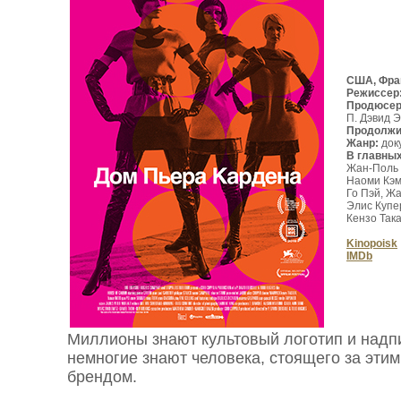
США, Фран
Режиссер
Продюсе
П. Дэвид 
Продолжи
Жанр:
док
В главны
Жан-Поль 
Наоми Кэм
Го Пэй, Ж
Элис Купе
Кензо Так
Kinopoisk
IMDb
Миллионы знают культовый логотип и надпис
немногие знают человека, стоящего за эти
брендом.