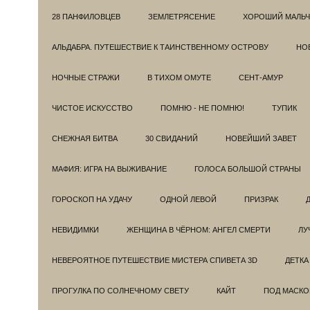
28 ПАНФИЛОВЦЕВ
ЗЕМЛЕТРЯСЕНИЕ
ХОРОШИЙ МАЛЬЧ
АЛЬДАБРА. ПУТЕШЕСТВИЕ К ТАИНСТВЕННОМУ ОСТРОВУ
НОВ
НОЧНЫЕ СТРАЖИ
В ТИХОМ ОМУТЕ
СЕНТ-АМУР
ЧИСТОЕ ИСКУССТВО
ПОМНЮ - НЕ ПОМНЮ!
ТУПИК
СНЕЖНАЯ БИТВА
30 СВИДАНИЙ
НОВЕЙШИЙ ЗАВЕТ
МАФИЯ: ИГРА НА ВЫЖИВАНИЕ
ГОЛОСА БОЛЬШОЙ СТРАНЫ
ГОРОСКОП НА УДАЧУ
ОДНОЙ ЛЕВОЙ
ПРИЗРАК
НЕВИДИМКИ
ЖЕНЩИНА В ЧЁРНОМ: АНГЕЛ СМЕРТИ
ЛУ
НЕВЕРОЯТНОЕ ПУТЕШЕСТВИЕ МИСТЕРА СПИВЕТА 3D
ДЕТКА
ПРОГУЛКА ПО СОЛНЕЧНОМУ СВЕТУ
КАЙТ
ПОД МАСКО