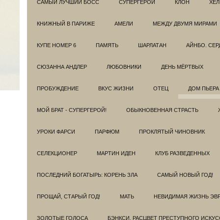
САМЫЙ ЛУЧШИЙ БОСС
СУПЕРГЕРОИ
КЛОН
ХЕЛ
КНИЖНЫЙ В ПАРИЖЕ
АМЕЛИ
МЕЖДУ ДВУМЯ МИРАМИ
КУПЕ НОМЕР 6
ПАМЯТЬ
ШАРЛАТАН
АЙНБО. СЕ
СЮЗАННА АНДЛЕР
ЛЮБОВНИКИ
ДЕНЬ МЁРТВЫХ
ПРОБУЖДЕНИЕ
ВКУС ЖИЗНИ
ОТЕЦ
ДОМ ПЬЕРА
МОЙ БРАТ - СУПЕРГЕРОЙ!
ОБЫКНОВЕННАЯ СТРАСТЬ
УРОКИ ФАРСИ
ПАРФЮМ
ПРОКЛЯТЫЙ ЧИНОВНИК
СЕЛЕКЦИОНЕР
МАРТИН ИДЕН
КЛУБ РАЗВЕДEННЫХ
ПОСЛЕДНИЙ БОГАТЫРЬ: КОРЕНЬ ЗЛА
САМЫЙ НОВЫЙ ГОД!
ПРОЩАЙ, СТАРЫЙ ГОД!
МАТЬ
НЕВИДИМАЯ ЖИЗНЬ ЭВ
ЗОЛОТЫЕ ГОЛОСА
БЭНКСИ. РАСЦВЕТ ПРЕСТУПНОГО ИСКУС