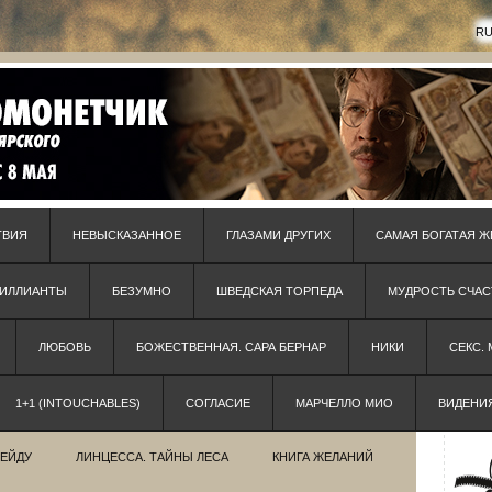
R
ТВИЯ
НЕВЫСКАЗАННОЕ
ГЛАЗАМИ ДРУГИХ
САМАЯ БОГАТАЯ Ж
РИЛЛИАНТЫ
БЕЗУМНО
ШВЕДСКАЯ ТОРПЕДА
МУДРОСТЬ СЧАС
ЛЮБОВЬ
БОЖЕСТВЕННАЯ. САРА БЕРНАР
НИКИ
СЕКС.
1+1 (INTOUCHABLES)
СОГЛАСИЕ
МАРЧЕЛЛО МИО
ВИДЕНИ
РЕЙДУ
ЛИНЦЕССА. ТАЙНЫ ЛЕСА
КНИГА ЖЕЛАНИЙ