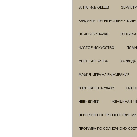
28 ПАНФИЛОВЦЕВ
ЗЕМЛЕТ
АЛЬДАБРА. ПУТЕШЕСТВИЕ К ТАИ
НОЧНЫЕ СТРАЖИ
В ТИХОМ
ЧИСТОЕ ИСКУССТВО
ПОМН
СНЕЖНАЯ БИТВА
30 СВИДА
МАФИЯ: ИГРА НА ВЫЖИВАНИЕ
ГОРОСКОП НА УДАЧУ
ОДНО
НЕВИДИМКИ
ЖЕНЩИНА В Ч
НЕВЕРОЯТНОЕ ПУТЕШЕСТВИЕ МИС
ПРОГУЛКА ПО СОЛНЕЧНОМУ СВЕТ