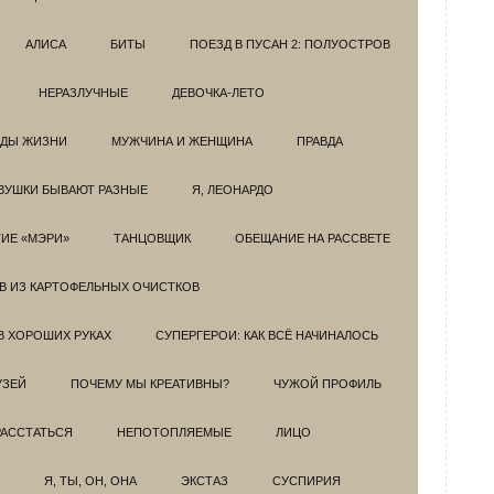
АЛИСА
БИТЫ
ПОЕЗД В ПУСАН 2: ПОЛУОСТРОВ
НЕРАЗЛУЧНЫЕ
ДЕВОЧКА-ЛЕТО
ОДЫ ЖИЗНИ
МУЖЧИНА И ЖЕНЩИНА
ПРАВДА
ВУШКИ БЫВАЮТ РАЗНЫЕ
Я, ЛЕОНАРДО
ИЕ «МЭРИ»
ТАНЦОВЩИК
ОБЕЩАНИЕ НА РАССВЕТЕ
ОВ ИЗ КАРТОФЕЛЬНЫХ ОЧИСТКОВ
В ХОРОШИХ РУКАХ
СУПЕРГЕРОИ: КАК ВСЁ НАЧИНАЛОСЬ
УЗЕЙ
ПОЧЕМУ МЫ КРЕАТИВНЫ?
ЧУЖОЙ ПРОФИЛЬ
РАССТАТЬСЯ
НЕПОТОПЛЯЕМЫЕ
ЛИЦО
Я, ТЫ, ОН, ОНА
ЭКСТАЗ
СУСПИРИЯ