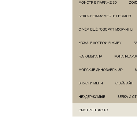
МОНСТР В ПАРИЖЕ 3D
ZОЛ
БЕЛОСНЕЖКА: МЕСТЬ ГНОМОВ
О ЧЁМ ЕЩЁ ГОВОРЯТ МУЖЧИНЫ
КОЖА, В КОТРОЙ Я ЖИВУ
Б
КОЛОМБИАНА
КОНАН-ВАРВ
МОРСКИЕ ДИНОЗАВРЫ 3D
ВПУСТИ МЕНЯ
СКАЙЛАЙН
НЕУДЕРЖИМЫЕ
БЕЛКА И С
СМОТРЕТЬ ФОТО