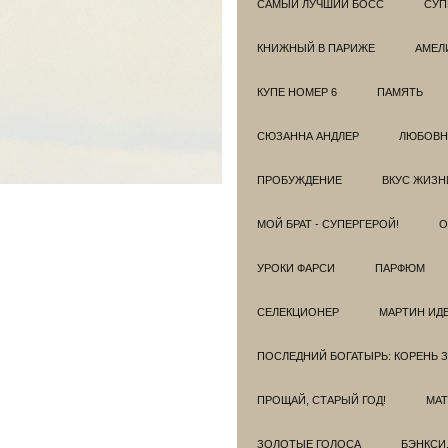
САМЫЙ ЛУЧШИЙ БОСС
СУП
КНИЖНЫЙ В ПАРИЖЕ
АМЕЛ
КУПЕ НОМЕР 6
ПАМЯТЬ
СЮЗАННА АНДЛЕР
ЛЮБОВН
ПРОБУЖДЕНИЕ
ВКУС ЖИЗН
МОЙ БРАТ - СУПЕРГЕРОЙ!
О
УРОКИ ФАРСИ
ПАРФЮМ
СЕЛЕКЦИОНЕР
МАРТИН ИД
ПОСЛЕДНИЙ БОГАТЫРЬ: КОРЕНЬ 
ПРОЩАЙ, СТАРЫЙ ГОД!
МАТ
ЗОЛОТЫЕ ГОЛОСА
БЭНКСИ