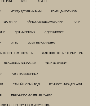
ЕРГЕРОИ
КЛОН
ХЕЛЕНЕ
И
МЕЖДУ ДВУМЯ МИРАМИ
КОМАНДА КОТИКОВ
ШАРЛАТАН
АЙНБО. СЕРДЦЕ АМАЗОНИИ
ПОЛИ
ИКИ
ДЕНЬ МЁРТВЫХ
ОДЕРЖИМОСТЬ
И
ОТЕЦ
ДОМ ПЬЕРА КАРДЕНА
БЫКНОВЕННАЯ СТРАСТЬ
ЖАН-ПОЛЬ ГОТЬЕ: ФРИК И ШИК
ПРОКЛЯТЫЙ ЧИНОВНИК
ЭРНА НА ВОЙНЕ
ЕН
КЛУБ РАЗВЕДEННЫХ
ЗЛА
САМЫЙ НОВЫЙ ГОД!
ВЕЧНОСТЬ МЕЖДУ НАМИ
Ь
НЕВИДИМАЯ ЖИЗНЬ ЭВРИДИКИ
. РАСЦВЕТ ПРЕСТУПНОГО ИСКУССТВА