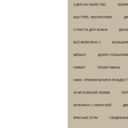
3 ДНЯ НА УБИЙСТВО
ЗЕМЛЯ
БЫСТРЕЕ, ЧЕМ КРОЛИКИ
ДЖ
СТРАСТИ ДОН ЖУАНА
ДЖО
ВСЁ ВКЛЮЧЕНО 2
БОЛЬШАЯ
МЁБИУС
ДОБРО ПОЖАЛОВАТ
ГАМБИТ
ТИХАЯ ГАВАНЬ
НИКО. ПРИКЛЮЧЕНИЯ В РОЖДЕСТ
30 МГНОВЕНИЙ ЛЮБВИ
ПОР
МУЖЧИНА С ГАРАНТИЕЙ
ДВ
КРАСНЫЕ ОГНИ
СВАДЕБНЫ