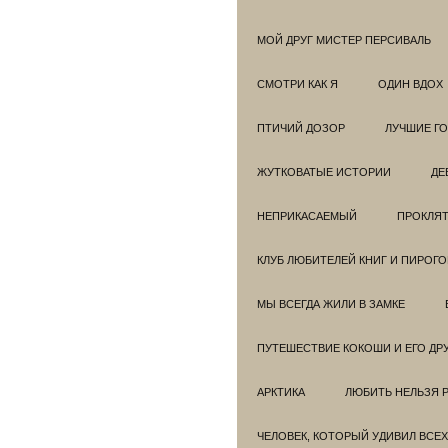
МОЙ ДРУГ МИСТЕР ПЕРСИВАЛЬ
СМОТРИ КАК Я
ОДИН ВДОХ
ПТИЧИЙ ДОЗОР
ЛУЧШИЕ Г
ЖУТКОВАТЫЕ ИСТОРИИ
ДЕ
НЕПРИКАСАЕМЫЙ
ПРОКЛЯТ
КЛУБ ЛЮБИТЕЛЕЙ КНИГ И ПИРОГ
МЫ ВСЕГДА ЖИЛИ В ЗАМКЕ
ПУТЕШЕСТВИЕ КОКОШИ И ЕГО ДР
АРКТИКА
ЛЮБИТЬ НЕЛЬЗЯ 
ЧЕЛОВЕК, КОТОРЫЙ УДИВИЛ ВСЕХ