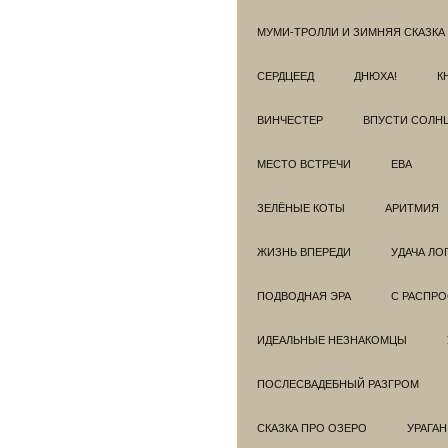
МУМИ-ТРОЛЛИ И ЗИМНЯЯ СКАЗКА
СЕРДЦЕЕД
ДНЮХА!
К
ВИНЧЕСТЕР
ВПУСТИ СОЛН
МЕСТО ВСТРЕЧИ
ЕВА
ЗЕЛЁНЫЕ КОТЫ
АРИТМИЯ
ЖИЗНЬ ВПЕРЕДИ
УДАЧА ЛО
ПОДВОДНАЯ ЭРА
С РАСПР
ИДЕАЛЬНЫЕ НЕЗНАКОМЦЫ
ПОСЛЕСВАДЕБНЫЙ РАЗГРОМ
СКАЗКА ПРО ОЗЕРО
УРАГАН