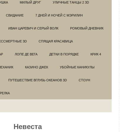
УШКА
МИЛЫЙ ДРУГ
УЛИЧНЫЕ ТАНЦЫ 2 3D
СВИДАНИЕ
7 ДНЕЙ И НОЧЕЙ С МЭРИЛИН
ИВАН ЦАРЕВИЧ И СЕРЫЙ ВОЛК
РОМОВЫЙ ДНЕВНИК
ЕССМЕРТНЫЕ 3D
СПЯЩАЯ КРАСАВИЦА
АР
ЛОПЕ ДЕ ВЕГА
ДЕТКИ В ПОРЯДКЕ
КРИК 4
МЕХАНИК
КАЗИНО ДЖЕК
УБОЙНЫЕ КАНИКУЛЫ
ПУТЕШЕСТВИЕ ВГЛУБЬ ОКЕАНОВ 3D
СТОУН
ТРЕЛКА
Невеста