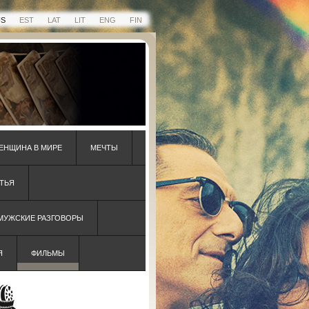
US
EST
LAT
LIT
ENG
FIN
ЕНЩИНА В МИРЕ
МЕЧТЫ
ТЬЯ
 МУЖСКИЕ РАЗГОВОРЫ
Я
ФИЛЬМЫ