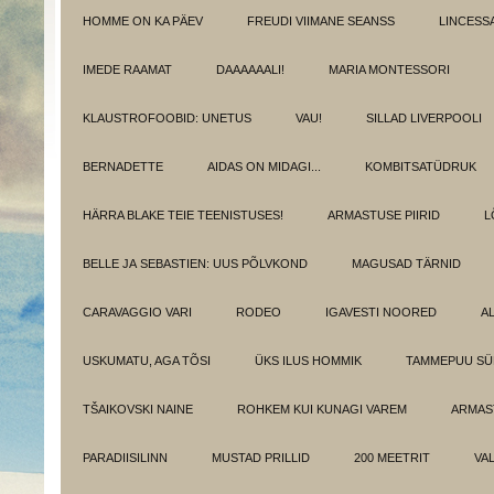
HOMME ON KA PÄEV
FREUDI VIIMANE SEANSS
LINCESS
IMEDE RAAMAT
DAAAAAALI!
MARIA MONTESSORI
KLAUSTROFOOBID: UNETUS
VAU!
SILLAD LIVERPOOLI
BERNADETTE
AIDAS ON MIDAGI...
KOMBITSATÜDRUK
HÄRRA BLAKE TEIE TEENISTUSES!
ARMASTUSE PIIRID
L
BELLE JA SEBASTIEN: UUS PÕLVKOND
MAGUSAD TÄRNID
CARAVAGGIO VARI
RODEO
IGAVESTI NOORED
A
USKUMATU, AGA TÕSI
ÜKS ILUS HOMMIK
TAMMEPUU S
TŠAIKOVSKI NAINE
ROHKEM KUI KUNAGI VAREM
ARMAST
PARADIISILINN
MUSTAD PRILLID
200 MEETRIT
VA