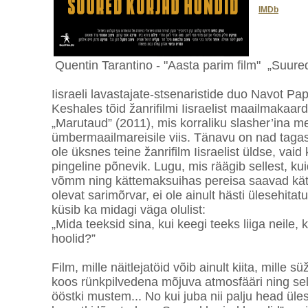
IMDb
Quentin Tarantino - "Aasta parim film" „Suured
Iisraeli lavastajate-stsenaristide duo Navot P
Keshales tõid žanrifilmi Iisraelist maailmakaardil
„Marutaud” (2011), mis korraliku slasher’ina 
ümbermaailmareisile viis. Tänavu on nad tagas
ole üksnes teine žanrifilm Iisraelist üldse, vai
pingeline põnevik. Lugu, mis räägib sellest, ku
võmm ning kättemaksuihas pereisa saavad kät
olevat sarimõrvar, ei ole ainult hästi ülesehita
küsib ka midagi väga olulist:
„Mida teeksid sina, kui keegi teeks liiga neile,
hoolid?”
Film, mille näitlejatöid võib ainult kiita, mille
koos rünkpilvedena mõjuva atmosfääri ning sel
ööstki mustem... No kui juba nii palju head üles