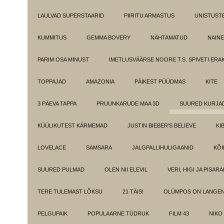
LAULVAD SUPERSTAARID
PIIRITU ARMASTUS
UNISTUST
KUMMITUS
GEMMA BOVERY
NÄHTAMATUD
NAINE
PARIM OSA MINUST
IMETLUSVÄÄRSE NOORE T.S. SPIVETI ER
TOPPAJAD
AMAZONIA
PÄIKEST PÜÜDMAS
KITE
3 PÄEVA TAPPA
PRUUNKARUDE MAA 3D
SUURED KURJA
KÜÜLIKUTEST KÄRMEMAD
JUSTIN BIEBER'S BELIEVE
KI
LOVELACE
SAMSARA
JALGPALLIHULIGAANID
KÕI
SUURED PULMAD
OLEN NII ELEVIL
VERI, HIGI JA PISAR
TERE TULEMAST LÕKSU
21 TÄIS!
OLÜMPOS ON LANGE
PELGUPAIK
POPULAARNE TÜDRUK
FILM 43
NIKO