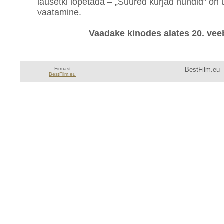
lausetki lõpetada – „Suured kurjad hundid” on 
vaatamine.
Vaadake kinodes alates 20. ve
Firmast
BestFilm.eu —
BestFilm.eu