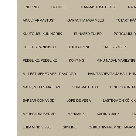
LINDPRIID
DŽUNGEL
30 ARMASTUSE HETKE
RAH
AINULT ARMASTUST
GARANTIIAJAGA MEES
TÜTART PÄ
KUUTÕUSU KUNINGRIIK
PUNASED TULED
PÕRGULIKUD
KOLETIS PARIISIS 3D
TUHKATRIINU
KALLIS SÕBER
PEEGLIKE, PEEGLIKE
KOHTING
MINU NÄDAL MARILYNIG
MILLEST MEHED VEEL RÄÄGIVAD
IVAN TSAREVITŠ JA HALL HU
NAHK, MILLES MA ELAN
SUREMATUD 3D
UINUV KAUNITA
BARBAR CONAN 3D
LOPE DE VEGA
LASTEGA ON KÕIK 
MERESAURUSED 3D
MEHAANIK
KASIINO JACK
TA
LUBA MIND SISSE
SKYLINE
OOKEANIMAAILM 3D. TAGASI