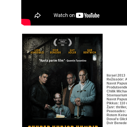
Iisrael 2013
Režissöör: 
Navot Papu
Produtsendid
Chilik Micha
Stsenaarium
Navot Papu
Pikkus: 110 
Žanr: thrille
Peaosades: 
Rotem Keinan
Doval'e Gli
Dvir Benedek