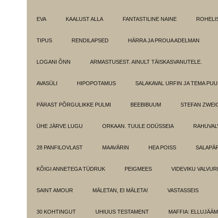
EVA
KAALUST ALLA
FANTASTILINE NAINE
ROHELI
TIPUS
RENDILAPSED
HÄRRA JA PROUA ADELMAN
LOGANI ÕNN
ARMASTUSEST. AINULT TÄISKASVANUTELE.
AVASÜLI
HIPOPOTAMUS
SALAKAVAL URFIN JA TEMA PU
PÄRAST PÕRGULIKKE PULMI
BEEBIBUUM
STEFAN ZWEI
ÜHE JÄRVE LUGU
ORKAAN. TUULE ODÜSSEIA
RAHUVAL
28 PANFILOVLAST
MAAVÄRIN
HEA POISS
SALAPÄ
KÕIGI ANNETEGA TÜDRUK
PEIGMEES
VIDEVIKU VALVUR
SAINT AMOUR
MÄLETAN, EI MÄLETA!
VASTASSEIS
30 KOHTINGUT
UHIUUS TESTAMENT
MAFFIA: ELLUJÄÄ