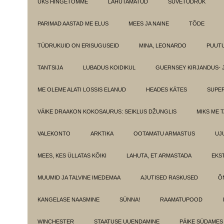
ÜKS HINGETÕMME
LAHUTAMATUD
SUVETÜDRUK
PARIMAD AASTAD ME ELUS
MEES JA NAINE
TÕDE
TÜDRUKUID ON ERISUGUSEID
MINA, LEONARDO
PUUT
TANTSIJA
LUBADUS KOIDIKUL
GUERNSEY KIRJANDUS- 
ME OLEME ALATI LOSSIS ELANUD
HEADES KÄTES
SUPE
VÄIKE DRAAKON KOKOSAURUS: SEIKLUS DŽUNGLIS
MIKS ME 
VALEKONTO
ARKTIKA
OOTAMATU ARMASTUS
UJ
MEES, KES ÜLLATAS KÕIKI
LAHUTA, ET ARMASTADA
EKS
MUUMID JA TALVINE IMEDEMAA
AJUTISED RASKUSED
Õ
KANGELASE NAASMINE
SÜNNA!
RAAMATUPOOD
WINCHESTER
STAATUSE UUENDAMINE
PÄIKE SÜDAMES