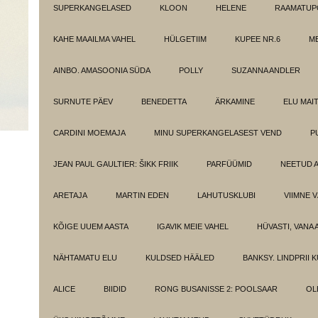
SUPERKANGELASED
KLOON
HELENE
RAAMATUPO
KAHE MAAILMA VAHEL
HÜLGETIIM
KUPEE NR.6
M
AINBO. AMASOONIA SÜDA
POLLY
SUZANNA ANDLER
SURNUTE PÄEV
BENEDETTA
ÄRKAMINE
ELU MAI
CARDINI MOEMAJA
MINU SUPERKANGELASEST VEND
P
JEAN PAUL GAULTIER: ŠIKK FRIIK
PARFÜÜMID
NEETUD 
ARETAJA
MARTIN EDEN
LAHUTUSKLUBI
VIIMNE 
KÕIGE UUEM AASTA
IGAVIK MEIE VAHEL
HÜVASTI, VANA 
NÄHTAMATU ELU
KULDSED HÄÄLED
BANKSY. LINDPRII 
ALICE
BIIDID
RONG BUSANISSE 2: POOLSAAR
OL