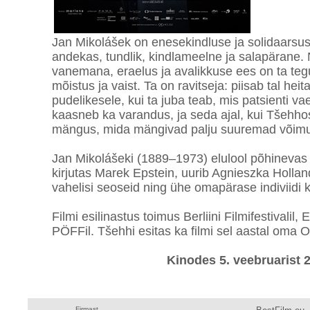
Jan Mikolášek on enesekindluse ja solidaarsus
andekas, tundlik, kindlameelne ja salapärane. 
vanemana, eraelus ja avalikkuse ees on ta teg
mõistus ja vaist. Ta on ravitseja: piisab tal heit
pudelikesele, kui ta juba teab, mis patsienti 
kaasneb ka varandus, ja seda ajal, kui Tšehhos
mängus, mida mängivad palju suuremad võimus
Jan Mikolášeki (1889–1973) elulool põhinevas f
kirjutas Marek Epstein, uurib Agnieszka Holland 
vahelisi seoseid ning ühe omapärase indiviidi k
Filmi esilinastus toimus Berliini Filmifestivalil, 
PÖFFil. Tšehhi esitas ka filmi sel aastal oma 
Kinodes 5. veebruarist 
Firmast