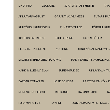
LINDPRIID
DŽUNGEL
30 ARMASTUSE HETKE
RAH
AINULT ARMASTUST
GARANTIIAJAGA MEES
TÜTART PÄ
KUUTÕUSU KUNINGRIIK
PUNASED TULED
PÕRGULIKUD
KOLETIS PARIISIS 3D
TUHKATRIINU
KALLIS SÕBER
PEEGLIKE, PEEGLIKE
KOHTING
MINU NÄDAL MARILYNIG
MILLEST MEHED VEEL RÄÄGIVAD
IVAN TSAREVITŠ JA HALL HU
NAHK, MILLES MA ELAN
SUREMATUD 3D
UINUV KAUNITA
BARBAR CONAN 3D
LOPE DE VEGA
LASTEGA ON KÕIK 
MERESAURUSED 3D
MEHAANIK
KASIINO JACK
TA
LUBA MIND SISSE
SKYLINE
OOKEANIMAAILM 3D. TAGASI