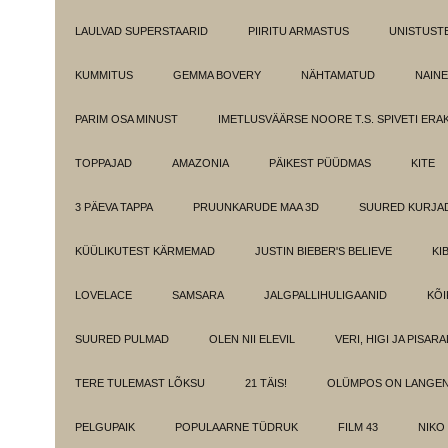
LAULVAD SUPERSTAARID
PIIRITU ARMASTUS
UNISTUST
KUMMITUS
GEMMA BOVERY
NÄHTAMATUD
NAINE
PARIM OSA MINUST
IMETLUSVÄÄRSE NOORE T.S. SPIVETI ER
TOPPAJAD
AMAZONIA
PÄIKEST PÜÜDMAS
KITE
3 PÄEVA TAPPA
PRUUNKARUDE MAA 3D
SUURED KURJA
KÜÜLIKUTEST KÄRMEMAD
JUSTIN BIEBER'S BELIEVE
KI
LOVELACE
SAMSARA
JALGPALLIHULIGAANID
KÕI
SUURED PULMAD
OLEN NII ELEVIL
VERI, HIGI JA PISAR
TERE TULEMAST LÕKSU
21 TÄIS!
OLÜMPOS ON LANGE
PELGUPAIK
POPULAARNE TÜDRUK
FILM 43
NIKO