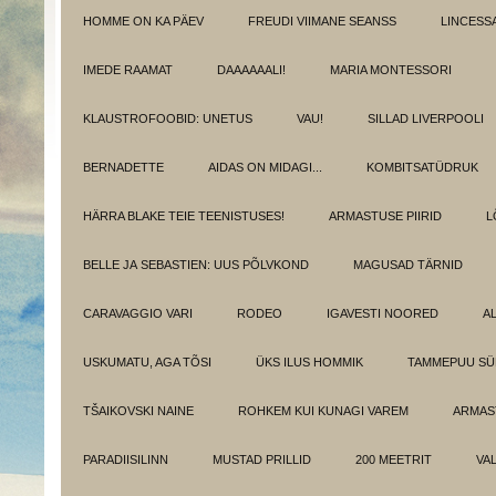
HOMME ON KA PÄEV
FREUDI VIIMANE SEANSS
LINCESS
IMEDE RAAMAT
DAAAAAALI!
MARIA MONTESSORI
KLAUSTROFOOBID: UNETUS
VAU!
SILLAD LIVERPOOLI
BERNADETTE
AIDAS ON MIDAGI...
KOMBITSATÜDRUK
HÄRRA BLAKE TEIE TEENISTUSES!
ARMASTUSE PIIRID
L
BELLE JA SEBASTIEN: UUS PÕLVKOND
MAGUSAD TÄRNID
CARAVAGGIO VARI
RODEO
IGAVESTI NOORED
A
USKUMATU, AGA TÕSI
ÜKS ILUS HOMMIK
TAMMEPUU S
TŠAIKOVSKI NAINE
ROHKEM KUI KUNAGI VAREM
ARMAST
PARADIISILINN
MUSTAD PRILLID
200 MEETRIT
VA