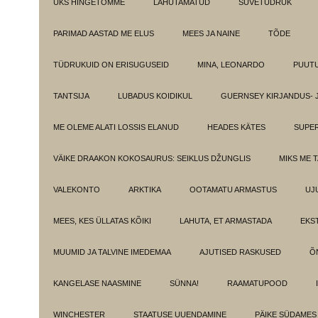
ÜKS HINGETÕMME
LAHUTAMATUD
SUVETÜDRUK
PARIMAD AASTAD ME ELUS
MEES JA NAINE
TÕDE
TÜDRUKUID ON ERISUGUSEID
MINA, LEONARDO
PUUT
TANTSIJA
LUBADUS KOIDIKUL
GUERNSEY KIRJANDUS- 
ME OLEME ALATI LOSSIS ELANUD
HEADES KÄTES
SUPE
VÄIKE DRAAKON KOKOSAURUS: SEIKLUS DŽUNGLIS
MIKS ME 
VALEKONTO
ARKTIKA
OOTAMATU ARMASTUS
UJ
MEES, KES ÜLLATAS KÕIKI
LAHUTA, ET ARMASTADA
EKS
MUUMID JA TALVINE IMEDEMAA
AJUTISED RASKUSED
Õ
KANGELASE NAASMINE
SÜNNA!
RAAMATUPOOD
WINCHESTER
STAATUSE UUENDAMINE
PÄIKE SÜDAMES