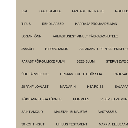
EVA
KAALUST ALLA
FANTASTILINE NAINE
ROHELI
TIPUS
RENDILAPSED
HÄRRA JA PROUA ADELMAN
LOGANI ÕNN
ARMASTUSEST. AINULT TÄISKASVANUTELE.
AVASÜLI
HIPOPOTAMUS
SALAKAVAL URFIN JA TEMA PU
PÄRAST PÕRGULIKKE PULMI
BEEBIBUUM
STEFAN ZWEI
ÜHE JÄRVE LUGU
ORKAAN. TUULE ODÜSSEIA
RAHUVAL
28 PANFILOVLAST
MAAVÄRIN
HEA POISS
SALAPÄ
KÕIGI ANNETEGA TÜDRUK
PEIGMEES
VIDEVIKU VALVUR
SAINT AMOUR
MÄLETAN, EI MÄLETA!
VASTASSEIS
30 KOHTINGUT
UHIUUS TESTAMENT
MAFFIA: ELLUJÄÄ