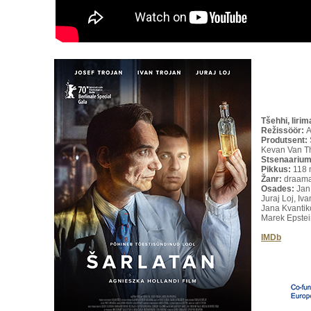
Tšehhi, Iiri
Režissöör:
A
Produtsent:
Kevan Van 
Stsenaarium
Pikkus:
118 
Žanr:
draam
Osades:
Jan 
Juraj Loj, Iva
Jana Kvantik
Marek Epstei
IMDb