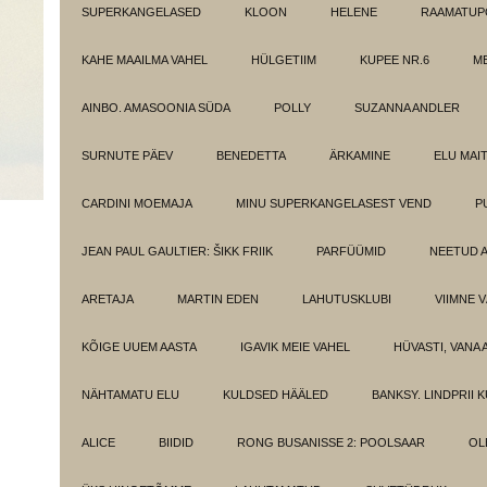
SUPERKANGELASED
KLOON
HELENE
RAAMATUPO
KAHE MAAILMA VAHEL
HÜLGETIIM
KUPEE NR.6
M
AINBO. AMASOONIA SÜDA
POLLY
SUZANNA ANDLER
SURNUTE PÄEV
BENEDETTA
ÄRKAMINE
ELU MAI
CARDINI MOEMAJA
MINU SUPERKANGELASEST VEND
P
JEAN PAUL GAULTIER: ŠIKK FRIIK
PARFÜÜMID
NEETUD 
ARETAJA
MARTIN EDEN
LAHUTUSKLUBI
VIIMNE 
KÕIGE UUEM AASTA
IGAVIK MEIE VAHEL
HÜVASTI, VANA 
NÄHTAMATU ELU
KULDSED HÄÄLED
BANKSY. LINDPRII 
ALICE
BIIDID
RONG BUSANISSE 2: POOLSAAR
OL