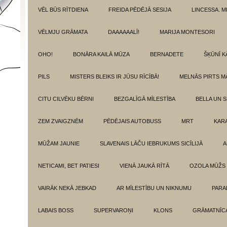
VĒL BŪS RĪTDIENA
FREIDA PĒDĒJĀ SESIJA
LINCESSA. 
VĒLMJU GRĀMATA
DAAAAAALĪ!
MARIJA MONTESORI
OHO!
BONĀRA KAILĀ MŪZA
BERNADETE
ŠĶŪNĪ K
PILS
MISTERS BLEIKS IR JŪSU RĪCĪBĀ!
MELNĀS PIRTS M
CITU CILVĒKU BĒRNI
BEZGALĪGĀ MĪLESTĪBA
BELLA UN 
ZEM ZVAIGZNĒM
PĒDĒJAIS AUTOBUSS
MRT
KAR
MŪŽAM JAUNIE
SLAVENAIS LĀČU IEBRUKUMS SICĪLIJĀ
A
NETICAMI, BET PATIESI
VIENĀ JAUKĀ RĪTĀ
OZOLA MŪŽS
VAIRĀK NEKĀ JEBKAD
AR MĪLESTĪBU UN NIKNUMU
PARA
LABAIS BOSS
SUPERVAROŅI
KLONS
GRĀMATNĪCA