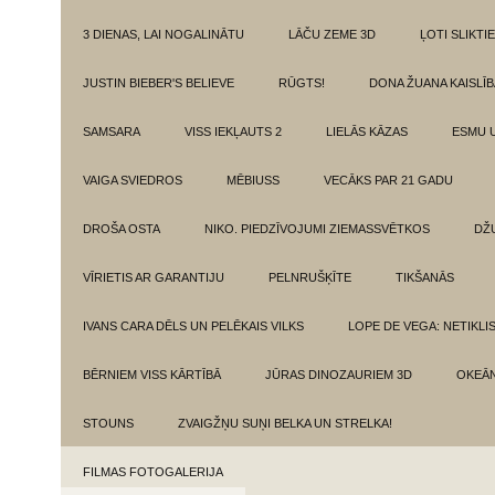
3 DIENAS, LAI NOGALINĀTU
LĀČU ZEME 3D
ĻOTI SLIKTIE
JUSTIN BIEBER'S BELIEVE
RŪGTS!
DONA ŽUANA KAISLĪ
SAMSARA
VISS IEKĻAUTS 2
LIELĀS KĀZAS
ESMU 
VAIGA SVIEDROS
MĒBIUSS
VECĀKS PAR 21 GADU
DROŠA OSTA
NIKO. PIEDZĪVOJUMI ZIEMASSVĒTKOS
DŽ
VĪRIETIS AR GARANTIJU
PELNRUŠĶĪTE
TIKŠANĀS
IVANS CARA DĒLS UN PELĒKAIS VILKS
LOPE DE VEGA: NETIKLI
BĒRNIEM VISS KĀRTĪBĀ
JŪRAS DINOZAURIEM 3D
OKEĀN
STOUNS
ZVAIGŽŅU SUŅI BELKA UN STRELKA!
FILMAS FOTOGALERIJA