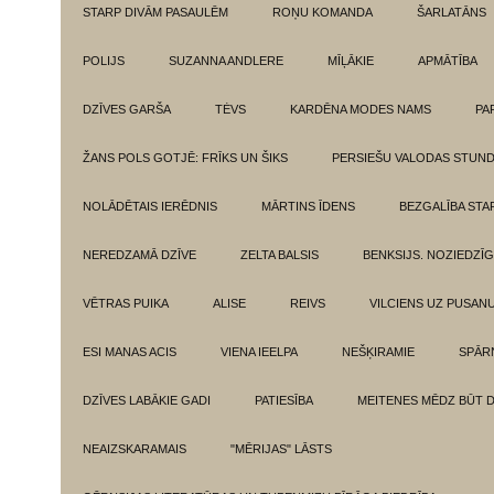
STARP DIVĀM PASAULĒM
ROŅU KOMANDA
ŠARLATĀNS
POLIJS
SUZANNA ANDLERE
MĪĻĀKIE
APMĀTĪBA
DZĪVES GARŠA
TĖVS
KARDĒNA MODES NAMS
PA
ŽANS POLS GOTJĒ: FRĪKS UN ŠIKS
PERSIEŠU VALODAS STUN
NOLĀDĒTAIS IERĒDNIS
MĀRTINS ĪDENS
BEZGALĪBA ST
NEREDZAMĀ DZĪVE
ZELTA BALSIS
BENKSIJS. NOZIEDZĪ
VĒTRAS PUIKA
ALISE
REIVS
VILCIENS UZ PUSANU
ESI MANAS ACIS
VIENA IEELPA
NEŠĶIRAMIE
SPĀR
DZĪVES LABĀKIE GADI
PATIESĪBA
MEITENES MĒDZ BŪT 
NEAIZSKARAMAIS
"MĒRIJAS" LĀSTS