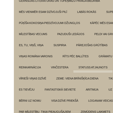
GĒRNSIJAS LITERATŪRAS UN TUPEŅMIZU PĪRĀGA BIEDRĪBA
MĒS VIENMĒR ESAM DZĪVOJUŠI PILĪ
LABĀS ROKĀS
SUPE
PŪĶĪŠA KOKOSIŅA PIEDZĪVOJUMI DŽUNGĻOS
KĀPĒC MĒS ESA
MĪLESTĪBAS VECUMS
PAZUDUŠI LEDĀJOS
PELDI VAI GR
ES, TU, VIŅŠ, VIŅA
SUSPIRIA
PĀREJOŠAS GRŪTĪBAS
VIŅAS ROMĀNA VARONIS
RĪTS PĒC BALLĪTES
GRĀMATU 
REINKARNĀCIJA
VINČESTERA
STATUSS ATJAUNOTS
VĪRIEŠI VIŅAS DZĪVĒ
ZEME: VIENA BRĪNIŠĶĪGA DIENA
TI
ES TIEVĒJU
FANTASTISKĀ SIEVIETE
ARITMIJA
UZ
BĒRNI UZ NOMU
VISA DZĪVE PRIEKŠĀ
LOGANAM VEICAS
PAR MĪLESTĪBU. TIKAI PIEAUGUŠAJIEM
ZEMŪDENS LAIKMETS