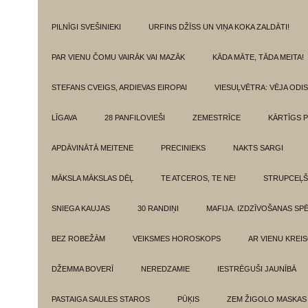
PILNĪGI SVEŠINIEKI
URFINS DŽĪSS UN VIŅA KOKA ZALDĀTI!
PAR VIENU ČOMU VAIRĀK VAI MAZĀK
KĀDA MĀTE, TĀDA MEITA!
STEFANS CVEIGS, ARDIEVAS EIROPAI
VIESUĻVĒTRA: VĒJA ODI
LĪGAVA
28 PANFILOVIEŠI
ZEMESTRĪCE
KĀRTĪGS P
APDĀVINĀTĀ MEITENE
PRECINIEKS
NAKTS SARGI
MĀKSLA MĀKSLAS DĒĻ
TE ATCEROS, TE NE!
STRUPCEĻŠ
SNIEGA KAUJAS
30 RANDIŅI
MAFIJA. IZDZĪVOŠANAS SP
BEZ ROBEŽĀM
VEIKSMES HOROSKOPS
AR VIENU KREI
DŽEMMA BOVERĪ
NEREDZAMIE
IESTRĒGUŠI JAUNĪBĀ
PASTAIGA SAULES STAROS
PŪĶIS
ZEM ŽIGOLO MASKAS