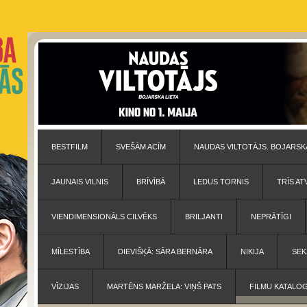
BESTFILM
SVEŠĀM ACĪM
NAUDAS VILTOTĀJS. BOJARSKA
JAUNAIS VILNIS
BRĪVĪBĀ
LEDUS TORNIS
TRĪS AT
VIENDIMENSIONĀLS CILVĒKS
BRILJANTI
NEPRĀTĪGI
MĪLESTĪBA
DIEVIŠĶĀ: SĀRA BERNĀRA
NIKIJA
SEK
VĪZIJAS
MARTĒNS MARŽELA: VIŅŠ PATS
FILMU KATALO