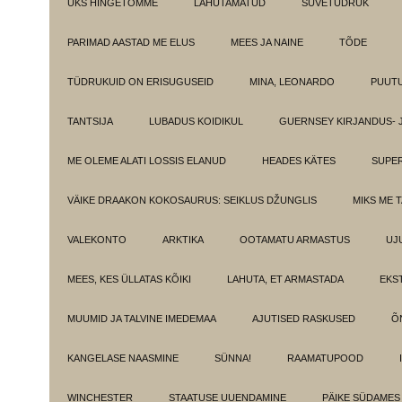
ÜKS HINGETÕMME
LAHUTAMATUD
SUVETÜDRUK
PARIMAD AASTAD ME ELUS
MEES JA NAINE
TÕDE
TÜDRUKUID ON ERISUGUSEID
MINA, LEONARDO
PUUT
TANTSIJA
LUBADUS KOIDIKUL
GUERNSEY KIRJANDUS- 
ME OLEME ALATI LOSSIS ELANUD
HEADES KÄTES
SUPE
VÄIKE DRAAKON KOKOSAURUS: SEIKLUS DŽUNGLIS
MIKS ME 
VALEKONTO
ARKTIKA
OOTAMATU ARMASTUS
UJ
MEES, KES ÜLLATAS KÕIKI
LAHUTA, ET ARMASTADA
EKS
MUUMID JA TALVINE IMEDEMAA
AJUTISED RASKUSED
Õ
KANGELASE NAASMINE
SÜNNA!
RAAMATUPOOD
WINCHESTER
STAATUSE UUENDAMINE
PÄIKE SÜDAMES