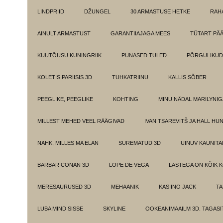
LINDPRIID
DŽUNGEL
30 ARMASTUSE HETKE
RAH
AINULT ARMASTUST
GARANTIIAJAGA MEES
TÜTART PÄ
KUUTÕUSU KUNINGRIIK
PUNASED TULED
PÕRGULIKUD
KOLETIS PARIISIS 3D
TUHKATRIINU
KALLIS SÕBER
PEEGLIKE, PEEGLIKE
KOHTING
MINU NÄDAL MARILYNIG
MILLEST MEHED VEEL RÄÄGIVAD
IVAN TSAREVITŠ JA HALL HU
NAHK, MILLES MA ELAN
SUREMATUD 3D
UINUV KAUNITA
BARBAR CONAN 3D
LOPE DE VEGA
LASTEGA ON KÕIK 
MERESAURUSED 3D
MEHAANIK
KASIINO JACK
TA
LUBA MIND SISSE
SKYLINE
OOKEANIMAAILM 3D. TAGASI