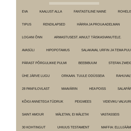
EVA
KAALUST ALLA
FANTASTILINE NAINE
ROHELI
TIPUS
RENDILAPSED
HÄRRA JA PROUA ADELMAN
LOGANI ÕNN
ARMASTUSEST. AINULT TÄISKASVANUTELE.
AVASÜLI
HIPOPOTAMUS
SALAKAVAL URFIN JA TEMA PU
PÄRAST PÕRGULIKKE PULMI
BEEBIBUUM
STEFAN ZWEI
ÜHE JÄRVE LUGU
ORKAAN. TUULE ODÜSSEIA
RAHUVAL
28 PANFILOVLAST
MAAVÄRIN
HEA POISS
SALAPÄ
KÕIGI ANNETEGA TÜDRUK
PEIGMEES
VIDEVIKU VALVUR
SAINT AMOUR
MÄLETAN, EI MÄLETA!
VASTASSEIS
30 KOHTINGUT
UHIUUS TESTAMENT
MAFFIA: ELLUJÄÄ