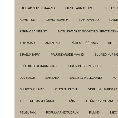
LAULVAD SUPERSTAARID
PIIRITU ARMASTUS
UNISTUST
KUMMITUS
GEMMA BOVERY
NÄHTAMATUD
NAINE
PARIM OSA MINUST
IMETLUSVÄÄRSE NOORE T.S. SPIVETI ER
TOPPAJAD
AMAZONIA
PÄIKEST PÜÜDMAS
KITE
3 PÄEVA TAPPA
PRUUNKARUDE MAA 3D
SUURED KURJA
KÜÜLIKUTEST KÄRMEMAD
JUSTIN BIEBER'S BELIEVE
KI
LOVELACE
SAMSARA
JALGPALLIHULIGAANID
KÕI
SUURED PULMAD
OLEN NII ELEVIL
VERI, HIGI JA PISAR
TERE TULEMAST LÕKSU
21 TÄIS!
OLÜMPOS ON LANGE
PELGUPAIK
POPULAARNE TÜDRUK
FILM 43
NIKO