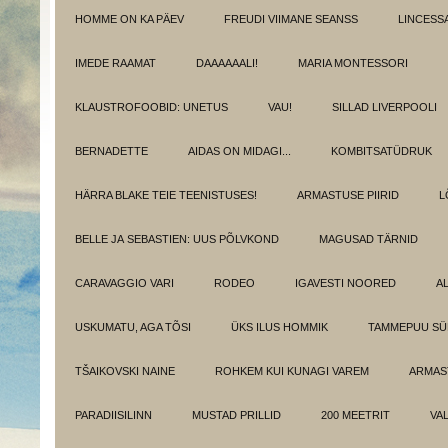
HOMME ON KA PÄEV
FREUDI VIIMANE SEANSS
LINCESS
IMEDE RAAMAT
DAAAAAALI!
MARIA MONTESSORI
KLAUSTROFOOBID: UNETUS
VAU!
SILLAD LIVERPOOLI
BERNADETTE
AIDAS ON MIDAGI...
KOMBITSATÜDRUK
HÄRRA BLAKE TEIE TEENISTUSES!
ARMASTUSE PIIRID
L
BELLE JA SEBASTIEN: UUS PÕLVKOND
MAGUSAD TÄRNID
CARAVAGGIO VARI
RODEO
IGAVESTI NOORED
A
USKUMATU, AGA TÕSI
ÜKS ILUS HOMMIK
TAMMEPUU S
TŠAIKOVSKI NAINE
ROHKEM KUI KUNAGI VAREM
ARMAST
PARADIISILINN
MUSTAD PRILLID
200 MEETRIT
VA