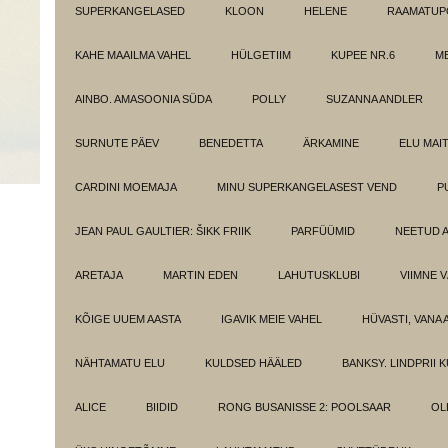
SUPERKANGELASED
KLOON
HELENE
RAAMATUPO
KAHE MAAILMA VAHEL
HÜLGETIIM
KUPEE NR.6
M
AINBO. AMASOONIA SÜDA
POLLY
SUZANNA ANDLER
SURNUTE PÄEV
BENEDETTA
ÄRKAMINE
ELU MAI
CARDINI MOEMAJA
MINU SUPERKANGELASEST VEND
P
JEAN PAUL GAULTIER: ŠIKK FRIIK
PARFÜÜMID
NEETUD 
ARETAJA
MARTIN EDEN
LAHUTUSKLUBI
VIIMNE 
KÕIGE UUEM AASTA
IGAVIK MEIE VAHEL
HÜVASTI, VANA 
NÄHTAMATU ELU
KULDSED HÄÄLED
BANKSY. LINDPRII 
ALICE
BIIDID
RONG BUSANISSE 2: POOLSAAR
OL