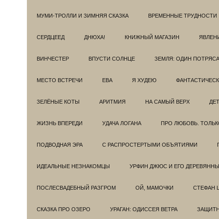
МУМИ-ТРОЛЛИ И ЗИМНЯЯ СКАЗКА
ВРЕМЕННЫЕ ТРУДНОСТИ
СЕРДЦЕЕД
ДНЮХА!
КНИЖНЫЙ МАГАЗИН
ЯВЛЕН
ВИНЧЕСТЕР
ВПУСТИ СОЛНЦЕ
ЗЕМЛЯ: ОДИН ПОТРЯС
МЕСТО ВСТРЕЧИ
ЕВА
Я ХУДЕЮ
ФАНТАСТИЧЕС
ЗЕЛЁНЫЕ КОТЫ
АРИТМИЯ
НА САМЫЙ ВЕРХ
ДЕ
ЖИЗНЬ ВПЕРЕДИ
УДАЧА ЛОГАНА
ПРО ЛЮБОВЬ. ТОЛЬК
ПОДВОДНАЯ ЭРА
С РАСПРОСТЕРТЫМИ ОБЪЯТИЯМИ
ИДЕАЛЬНЫЕ НЕЗНАКОМЦЫ
УРФИН ДЖЮС И ЕГО ДЕРЕВЯНН
ПОСЛЕСВАДЕБНЫЙ РАЗГРОМ
ОЙ, МАМОЧКИ
СТЕФАН 
СКАЗКА ПРО ОЗЕРО
УРАГАН: ОДИССЕЯ ВЕТРА
ЗАЩИТ