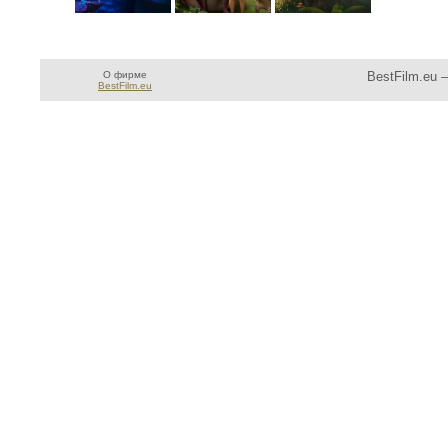
О фирме
BestFilm.eu 
BestFilm.eu