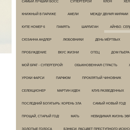
САМЫЙ ЛУЧШИЙ БОСС
СУПЕРГЕРОИ
КЛОН
ХЕЛ
КНИЖНЫЙ В ПАРИЖЕ
АМЕЛИ
МЕЖДУ ДВУМЯ МИРАМИ
КУПЕ НОМЕР 6
ПАМЯТЬ
ШАРЛАТАН
АЙНБО. СЕ
СЮЗАННА АНДЛЕР
ЛЮБОВНИКИ
ДЕНЬ МЁРТВЫХ
ПРОБУЖДЕНИЕ
ВКУС ЖИЗНИ
ОТЕЦ
ДОМ ПЬЕРА
МОЙ БРАТ - СУПЕРГЕРОЙ!
ОБЫКНОВЕННАЯ СТРАСТЬ
УРОКИ ФАРСИ
ПАРФЮМ
ПРОКЛЯТЫЙ ЧИНОВНИК
СЕЛЕКЦИОНЕР
МАРТИН ИДЕН
КЛУБ РАЗВЕДEННЫХ
ПОСЛЕДНИЙ БОГАТЫРЬ: КОРЕНЬ ЗЛА
САМЫЙ НОВЫЙ ГОД!
ПРОЩАЙ, СТАРЫЙ ГОД!
МАТЬ
НЕВИДИМАЯ ЖИЗНЬ ЭВ
ЗОЛОТЫЕ ГОЛОСА
БЭНКСИ. РАСЦВЕТ ПРЕСТУПНОГО ИСКУС