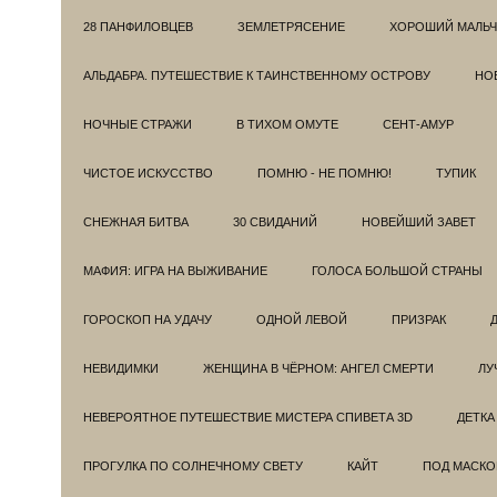
28 ПАНФИЛОВЦЕВ
ЗЕМЛЕТРЯСЕНИЕ
ХОРОШИЙ МАЛЬЧ
АЛЬДАБРА. ПУТЕШЕСТВИЕ К ТАИНСТВЕННОМУ ОСТРОВУ
НОВ
НОЧНЫЕ СТРАЖИ
В ТИХОМ ОМУТЕ
СЕНТ-АМУР
ЧИСТОЕ ИСКУССТВО
ПОМНЮ - НЕ ПОМНЮ!
ТУПИК
СНЕЖНАЯ БИТВА
30 СВИДАНИЙ
НОВЕЙШИЙ ЗАВЕТ
МАФИЯ: ИГРА НА ВЫЖИВАНИЕ
ГОЛОСА БОЛЬШОЙ СТРАНЫ
ГОРОСКОП НА УДАЧУ
ОДНОЙ ЛЕВОЙ
ПРИЗРАК
НЕВИДИМКИ
ЖЕНЩИНА В ЧЁРНОМ: АНГЕЛ СМЕРТИ
ЛУ
НЕВЕРОЯТНОЕ ПУТЕШЕСТВИЕ МИСТЕРА СПИВЕТА 3D
ДЕТКА
ПРОГУЛКА ПО СОЛНЕЧНОМУ СВЕТУ
КАЙТ
ПОД МАСКО