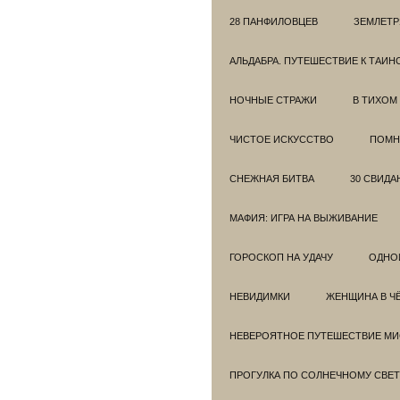
28 ПАНФИЛОВЦЕВ
ЗЕМЛЕТ
АЛЬДАБРА. ПУТЕШЕСТВИЕ К ТАИ
НОЧНЫЕ СТРАЖИ
В ТИХОМ
ЧИСТОЕ ИСКУССТВО
ПОМН
СНЕЖНАЯ БИТВА
30 СВИДА
МАФИЯ: ИГРА НА ВЫЖИВАНИЕ
ГОРОСКОП НА УДАЧУ
ОДНО
НЕВИДИМКИ
ЖЕНЩИНА В Ч
НЕВЕРОЯТНОЕ ПУТЕШЕСТВИЕ МИС
ПРОГУЛКА ПО СОЛНЕЧНОМУ СВЕТ