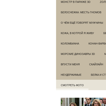
МОНСТР В ПАРИЖЕ 3D
ZОЛ
БЕЛОСНЕЖКА: МЕСТЬ ГНОМОВ
О ЧЁМ ЕЩЁ ГОВОРЯТ МУЖЧИНЫ
КОЖА, В КОТРОЙ Я ЖИВУ
Б
КОЛОМБИАНА
КОНАН-ВАРВ
МОРСКИЕ ДИНОЗАВРЫ 3D
ВПУСТИ МЕНЯ
СКАЙЛАЙН
НЕУДЕРЖИМЫЕ
БЕЛКА И С
СМОТРЕТЬ ФОТО