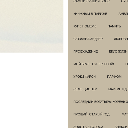
САМЫЙ ЛУЧШИЙ БОСС
СУП
КНИЖНЫЙ В ПАРИЖЕ
АМЕЛ
КУПЕ НОМЕР 6
ПАМЯТЬ
СЮЗАННА АНДЛЕР
ЛЮБОВН
ПРОБУЖДЕНИЕ
ВКУС ЖИЗН
МОЙ БРАТ - СУПЕРГЕРОЙ!
О
УРОКИ ФАРСИ
ПАРФЮМ
СЕЛЕКЦИОНЕР
МАРТИН ИД
ПОСЛЕДНИЙ БОГАТЫРЬ: КОРЕНЬ 
ПРОЩАЙ, СТАРЫЙ ГОД!
МАТ
ЗОЛОТЫЕ ГОЛОСА
БЭНКСИ