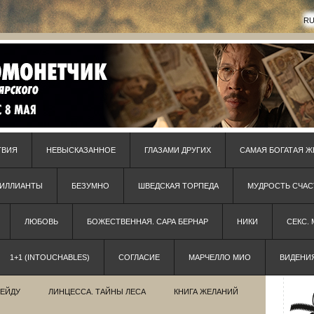
R
ТВИЯ
НЕВЫСКАЗАННОЕ
ГЛАЗАМИ ДРУГИХ
САМАЯ БОГАТАЯ Ж
РИЛЛИАНТЫ
БЕЗУМНО
ШВЕДСКАЯ ТОРПЕДА
МУДРОСТЬ СЧАС
ЛЮБОВЬ
БОЖЕСТВЕННАЯ. САРА БЕРНАР
НИКИ
СЕКС.
1+1 (INTOUCHABLES)
СОГЛАСИЕ
МАРЧЕЛЛО МИО
ВИДЕНИ
РЕЙДУ
ЛИНЦЕССА. ТАЙНЫ ЛЕСА
КНИГА ЖЕЛАНИЙ