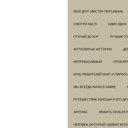
МОЙ ДРУГ МИСТЕР ПЕРСИВАЛЬ
СМОТРИ КАК Я
ОДИН ВДОХ
ПТИЧИЙ ДОЗОР
ЛУЧШИЕ Г
ЖУТКОВАТЫЕ ИСТОРИИ
ДЕ
НЕПРИКАСАЕМЫЙ
ПРОКЛЯТ
КЛУБ ЛЮБИТЕЛЕЙ КНИГ И ПИРОГ
МЫ ВСЕГДА ЖИЛИ В ЗАМКЕ
ПУТЕШЕСТВИЕ КОКОШИ И ЕГО ДР
АРКТИКА
ЛЮБИТЬ НЕЛЬЗЯ 
ЧЕЛОВЕК, КОТОРЫЙ УДИВИЛ ВСЕХ