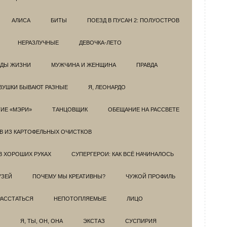
АЛИСА
БИТЫ
ПОЕЗД В ПУСАН 2: ПОЛУОСТРОВ
НЕРАЗЛУЧНЫЕ
ДЕВОЧКА-ЛЕТО
ОДЫ ЖИЗНИ
МУЖЧИНА И ЖЕНЩИНА
ПРАВДА
ВУШКИ БЫВАЮТ РАЗНЫЕ
Я, ЛЕОНАРДО
ИЕ «МЭРИ»
ТАНЦОВЩИК
ОБЕЩАНИЕ НА РАССВЕТЕ
ОВ ИЗ КАРТОФЕЛЬНЫХ ОЧИСТКОВ
В ХОРОШИХ РУКАХ
СУПЕРГЕРОИ: КАК ВСЁ НАЧИНАЛОСЬ
УЗЕЙ
ПОЧЕМУ МЫ КРЕАТИВНЫ?
ЧУЖОЙ ПРОФИЛЬ
РАССТАТЬСЯ
НЕПОТОПЛЯЕМЫЕ
ЛИЦО
Я, ТЫ, ОН, ОНА
ЭКСТАЗ
СУСПИРИЯ