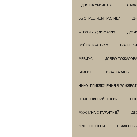
3 ДНЯ НА УБИЙСТВО
ЗЕМЛЯ
БЫСТРЕЕ, ЧЕМ КРОЛИКИ
ДЖ
СТРАСТИ ДОН ЖУАНА
ДЖО
ВСЁ ВКЛЮЧЕНО 2
БОЛЬШАЯ
МЁБИУС
ДОБРО ПОЖАЛОВАТ
ГАМБИТ
ТИХАЯ ГАВАНЬ
НИКО. ПРИКЛЮЧЕНИЯ В РОЖДЕСТ
30 МГНОВЕНИЙ ЛЮБВИ
ПОР
МУЖЧИНА С ГАРАНТИЕЙ
ДВ
КРАСНЫЕ ОГНИ
СВАДЕБНЫ