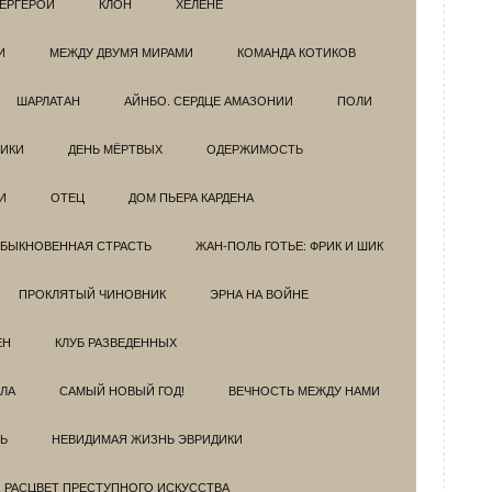
ЕРГЕРОИ
КЛОН
ХЕЛЕНЕ
И
МЕЖДУ ДВУМЯ МИРАМИ
КОМАНДА КОТИКОВ
ШАРЛАТАН
АЙНБО. СЕРДЦЕ АМАЗОНИИ
ПОЛИ
ИКИ
ДЕНЬ МЁРТВЫХ
ОДЕРЖИМОСТЬ
И
ОТЕЦ
ДОМ ПЬЕРА КАРДЕНА
БЫКНОВЕННАЯ СТРАСТЬ
ЖАН-ПОЛЬ ГОТЬЕ: ФРИК И ШИК
ПРОКЛЯТЫЙ ЧИНОВНИК
ЭРНА НА ВОЙНЕ
ЕН
КЛУБ РАЗВЕДEННЫХ
ЗЛА
САМЫЙ НОВЫЙ ГОД!
ВЕЧНОСТЬ МЕЖДУ НАМИ
Ь
НЕВИДИМАЯ ЖИЗНЬ ЭВРИДИКИ
. РАСЦВЕТ ПРЕСТУПНОГО ИСКУССТВА