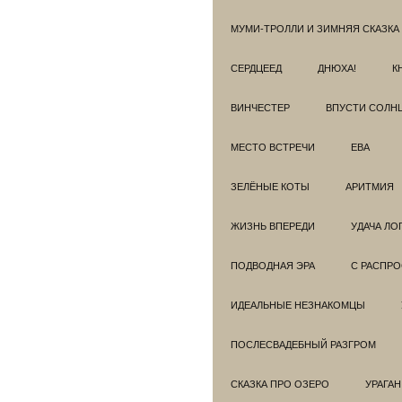
МУМИ-ТРОЛЛИ И ЗИМНЯЯ СКАЗКА
СЕРДЦЕЕД
ДНЮХА!
К
ВИНЧЕСТЕР
ВПУСТИ СОЛН
МЕСТО ВСТРЕЧИ
ЕВА
ЗЕЛЁНЫЕ КОТЫ
АРИТМИЯ
ЖИЗНЬ ВПЕРЕДИ
УДАЧА ЛО
ПОДВОДНАЯ ЭРА
С РАСПР
ИДЕАЛЬНЫЕ НЕЗНАКОМЦЫ
ПОСЛЕСВАДЕБНЫЙ РАЗГРОМ
СКАЗКА ПРО ОЗЕРО
УРАГАН