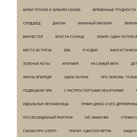
МУМИ-ТРОЛЛИ И ЗИМНЯЯ СКАЗКА
ВРЕМЕННЫЕ ТРУДНОСТИ
СЕРДЦЕЕД
ДНЮХА!
КНИЖНЫЙ МАГАЗИН
ЯВЛЕН
ВИНЧЕСТЕР
ВПУСТИ СОЛНЦЕ
ЗЕМЛЯ: ОДИН ПОТРЯС
МЕСТО ВСТРЕЧИ
ЕВА
Я ХУДЕЮ
ФАНТАСТИЧЕС
ЗЕЛЁНЫЕ КОТЫ
АРИТМИЯ
НА САМЫЙ ВЕРХ
ДЕ
ЖИЗНЬ ВПЕРЕДИ
УДАЧА ЛОГАНА
ПРО ЛЮБОВЬ. ТОЛЬК
ПОДВОДНАЯ ЭРА
С РАСПРОСТЕРТЫМИ ОБЪЯТИЯМИ
ИДЕАЛЬНЫЕ НЕЗНАКОМЦЫ
УРФИН ДЖЮС И ЕГО ДЕРЕВЯНН
ПОСЛЕСВАДЕБНЫЙ РАЗГРОМ
ОЙ, МАМОЧКИ
СТЕФАН 
СКАЗКА ПРО ОЗЕРО
УРАГАН: ОДИССЕЯ ВЕТРА
ЗАЩИТ