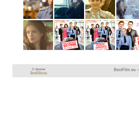
О фирме
BestFilm.eu 
BestFilm.eu