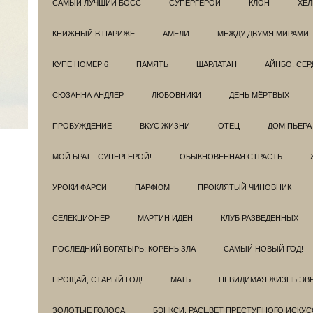
САМЫЙ ЛУЧШИЙ БОСС
СУПЕРГЕРОИ
КЛОН
ХЕЛ
КНИЖНЫЙ В ПАРИЖЕ
АМЕЛИ
МЕЖДУ ДВУМЯ МИРАМИ
КУПЕ НОМЕР 6
ПАМЯТЬ
ШАРЛАТАН
АЙНБО. СЕ
СЮЗАННА АНДЛЕР
ЛЮБОВНИКИ
ДЕНЬ МЁРТВЫХ
ПРОБУЖДЕНИЕ
ВКУС ЖИЗНИ
ОТЕЦ
ДОМ ПЬЕРА
МОЙ БРАТ - СУПЕРГЕРОЙ!
ОБЫКНОВЕННАЯ СТРАСТЬ
УРОКИ ФАРСИ
ПАРФЮМ
ПРОКЛЯТЫЙ ЧИНОВНИК
СЕЛЕКЦИОНЕР
МАРТИН ИДЕН
КЛУБ РАЗВЕДEННЫХ
ПОСЛЕДНИЙ БОГАТЫРЬ: КОРЕНЬ ЗЛА
САМЫЙ НОВЫЙ ГОД!
ПРОЩАЙ, СТАРЫЙ ГОД!
МАТЬ
НЕВИДИМАЯ ЖИЗНЬ ЭВ
ЗОЛОТЫЕ ГОЛОСА
БЭНКСИ. РАСЦВЕТ ПРЕСТУПНОГО ИСКУС