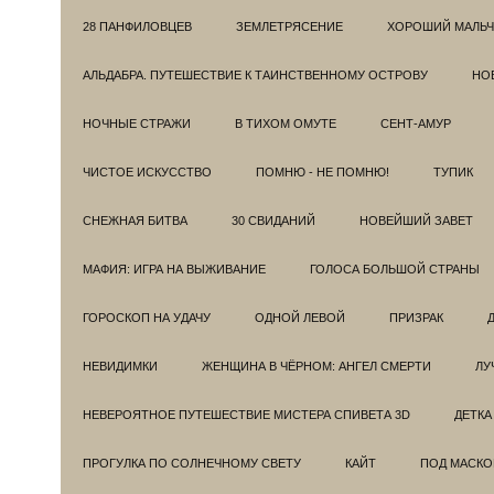
28 ПАНФИЛОВЦЕВ
ЗЕМЛЕТРЯСЕНИЕ
ХОРОШИЙ МАЛЬЧ
АЛЬДАБРА. ПУТЕШЕСТВИЕ К ТАИНСТВЕННОМУ ОСТРОВУ
НОВ
НОЧНЫЕ СТРАЖИ
В ТИХОМ ОМУТЕ
СЕНТ-АМУР
ЧИСТОЕ ИСКУССТВО
ПОМНЮ - НЕ ПОМНЮ!
ТУПИК
СНЕЖНАЯ БИТВА
30 СВИДАНИЙ
НОВЕЙШИЙ ЗАВЕТ
МАФИЯ: ИГРА НА ВЫЖИВАНИЕ
ГОЛОСА БОЛЬШОЙ СТРАНЫ
ГОРОСКОП НА УДАЧУ
ОДНОЙ ЛЕВОЙ
ПРИЗРАК
НЕВИДИМКИ
ЖЕНЩИНА В ЧЁРНОМ: АНГЕЛ СМЕРТИ
ЛУ
НЕВЕРОЯТНОЕ ПУТЕШЕСТВИЕ МИСТЕРА СПИВЕТА 3D
ДЕТКА
ПРОГУЛКА ПО СОЛНЕЧНОМУ СВЕТУ
КАЙТ
ПОД МАСКО