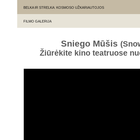
BELKA IR STRELKA: KOSMOSO UŽKARIAUTOJOS
FILMO GALERIJA
Sniego Mūšis
(Sno
Žiūrėkite kino teatruose n