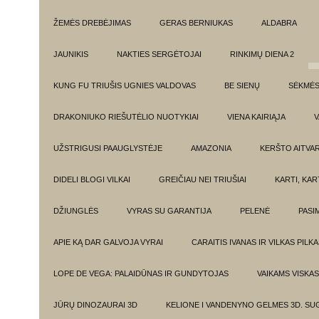
ŽEMĖS DREBĖJIMAS
GERAS BERNIUKAS
ALDABRA
JAUNIKIS
NAKTIES SERGĖTOJAI
RINKIMŲ DIENA 2
KUNG FU TRIUŠIS UGNIES VALDOVAS
BE SIENŲ
SĖKMĖ
DRAKONIUKO RIEŠUTĖLIO NUOTYKIAI
VIENA KAIRIĄJA
V
UŽSTRIGUSI PAAUGLYSTĖJE
AMAZONIA
KERŠTO AITVA
DIDELI BLOGI VILKAI
GREIČIAU NEI TRIUŠIAI
KARTI, KA
DŽIUNGLĖS
VYRAS SU GARANTIJA
PELENĖ
PASI
APIE KĄ DAR GALVOJA VYRAI
CARAITIS IVANAS IR VILKAS PILK
LOPE DE VEGA: PALAIDŪNAS IR GUNDYTOJAS
VAIKAMS VISKAS
JŪRŲ DINOZAURAI 3D
KELIONE I VANDENYNO GELMES 3D. SU