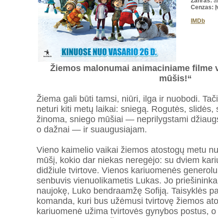
Žanras:
a
Cenzas: Į
IMDb
Žiemos malonumai animaciniame filme v
mūšis!“
Žiema gali būti tamsi, niūri, ilga ir nuobodi. Tači
neturi kiti metų laikai: sniegą. Rogutės, slidės,
žinoma, sniego mūšiai — neprilygstami džiaug
o dažnai — ir suaugusiajam.
Vieno kaimelio vaikai žiemos atostogų metu nut
mūšį, kokio dar niekas neregėjo: su dviem kar
didžiule tvirtove. Vienos kariuomenės generol
senbuvis vienuolikametis Lukas. Jo priešininka
naujokę, Luko bendraamžę Sofiją. Taisyklės pa
komanda, kuri bus užėmusi tvirtovę žiemos ato
kariuomenė užima tvirtovės gynybos postus, o 