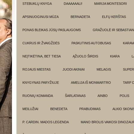
STEBUKLŲ KNYGA
DAAAAAALI!
MARIJA MONTESORI
APSINUOGINUSI MŪZA
BERNADETA
ELFŲ KERŠTAS
PONAS BLEIKAS JŪSŲ PASLAUGOMS
GRAŽUOLĖ IR SEBASTIAN
CUKRUS IR ŽVAIGŽDĖS
PASKUTINIS AUTOBUSAS
KARAV
NEĮTIKĖTINA, BET TIESA
ĄŽUOLO ŠIRDIS
KIARA
L
ROJAUS MIESTAS
JUODI AKINIAI
MELAGIS
SUPER
KNYGYNAS PARYŽIUJE
AMELIJA IŠ MONMARTRO
TARP 
RUONIŲ KOMANDA
ŠARLATANAS
AINBO
POLIS
MEILUŽIAI
BENEDETA
PRABUDIMAS
ALKIO SKONI
P. CARDIN. MADOS LEGENDA
MANO BROLIS VAIKOSI DINOZAU