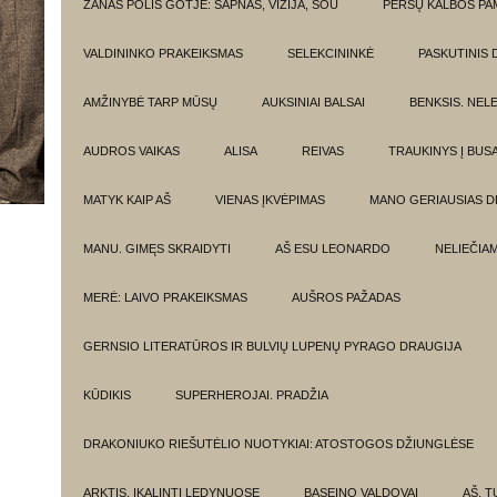
ŽANAS POLIS GOTJĖ: SAPNAS, VIZIJA, ŠOU
PERSŲ KALBOS P
VALDININKO PRAKEIKSMAS
SELEKCININKĖ
PASKUTINIS 
AMŽINYBĖ TARP MŪSŲ
AUKSINIAI BALSAI
BENKSIS. NEL
AUDROS VAIKAS
ALISA
REIVAS
TRAUKINYS Į BUSA
MATYK KAIP AŠ
VIENAS ĮKVĖPIMAS
MANO GERIAUSIAS 
MANU. GIMĘS SKRAIDYTI
AŠ ESU LEONARDO
NELIEČIA
MERĖ: LAIVO PRAKEIKSMAS
AUŠROS PAŽADAS
GERNSIO LITERATŪROS IR BULVIŲ LUPENŲ PYRAGO DRAUGIJA
KŪDIKIS
SUPERHEROJAI. PRADŽIA
DRAKONIUKO RIEŠUTĖLIO NUOTYKIAI: ATOSTOGOS DŽIUNGLĖSE
ARKTIS. ĮKALINTI LEDYNUOSE
BASEINO VALDOVAI
AŠ, TU