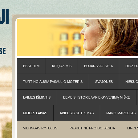
BESTFILM
KITŲ AKIMIS
BOJARSKIO BYLA
DIDŽIO
TURTINGIAUSIA PASAULIO MOTERIS
SVAJONĖS
NIEKU
LAIMĖS IŠMINTIS
BEMBIS. ISTORIJA APIE GYVENIMĄ MIŠKE
MEILĖS LAIVAS
ABIPUSIS SUTIKIMAS
MANO MARČELAS
VILTINGAS RYTOJUS
PASKUTINĖ FROIDO SESIJA
LINCE