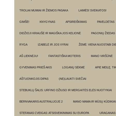
TROLIAI MUMIAI IR ŽIEMOS PASAKA
LAIMĖS! SVEIKATOS!
GIMŠĖ!
KNYGYNAS
APSIREIŠKIMAS
PAVELDĖTAS
DIDŽIOJI KRIAUŠĖ IR MAGIŠKA JOS KELIONĖ
PAGONIŲ ŽIEDAS
RYGA
IZABELĖ IR JOS VYRAI
ŽEMĖ: VIENA NUOSTABI DI
AŠ LIEKNĖJU!
FANTASTIŠKA MOTERIS
MANO VIRŠŪNĖ
GYVENIMAS PRIEŠ AKIS
LOGANŲ SĖKMĖ
APIE MEILĘ. T
AŠTUONKOJIS DIPAS
(NE)LAUKTI SVEČIAI
STEBUKLŲ ŠALIS: URFINO DŽIUSO IR MERGAITĖS ELĖS NUOTYKIAI
BERNVAKARIS AUSTRALIJOJE 2
MANO MAMA IR MŪSŲ KŪDIKIAI
STEFANAS CVEIGAS: ATSISVEIKINIMAS SU EUROPA
URAGANAS: 