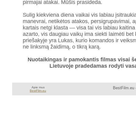
pirmajai atakai. Mūšis prasideda.
Sulig kiekviena diena vaikai vis labiau įsitraukia
manevrai, netikėtos atakos, persigrupavimai, a
kartais netgi klasta — visa tai vis labiau kaitin
azarto, vis daugiau vaikų ima siekti laimėti bet
priešakyje yra Lukas, kurio komandos ir veiks
ne linksmą žaidimą, o tikrą karą.
Nuotaikingas ir pamokantis filmas visai 
Lietuvoje pradedamas rodyti vasa
Apie mus
BestFilm.eu 
BestFilm.eu