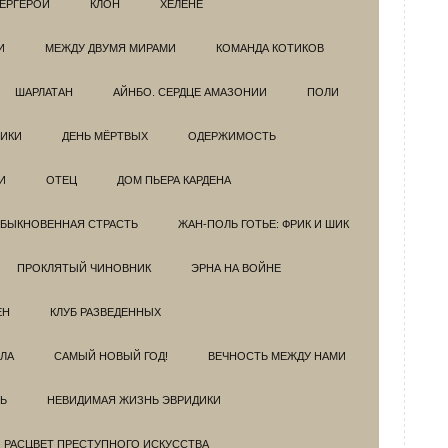
ЕРГЕРОИ
КЛОН
ХЕЛЕНЕ
И
МЕЖДУ ДВУМЯ МИРАМИ
КОМАНДА КОТИКОВ
ШАРЛАТАН
АЙНБО. СЕРДЦЕ АМАЗОНИИ
ПОЛИ
ИКИ
ДЕНЬ МЁРТВЫХ
ОДЕРЖИМОСТЬ
И
ОТЕЦ
ДОМ ПЬЕРА КАРДЕНА
БЫКНОВЕННАЯ СТРАСТЬ
ЖАН-ПОЛЬ ГОТЬЕ: ФРИК И ШИК
ПРОКЛЯТЫЙ ЧИНОВНИК
ЭРНА НА ВОЙНЕ
ЕН
КЛУБ РАЗВЕДEННЫХ
ЗЛА
САМЫЙ НОВЫЙ ГОД!
ВЕЧНОСТЬ МЕЖДУ НАМИ
Ь
НЕВИДИМАЯ ЖИЗНЬ ЭВРИДИКИ
. РАСЦВЕТ ПРЕСТУПНОГО ИСКУССТВА