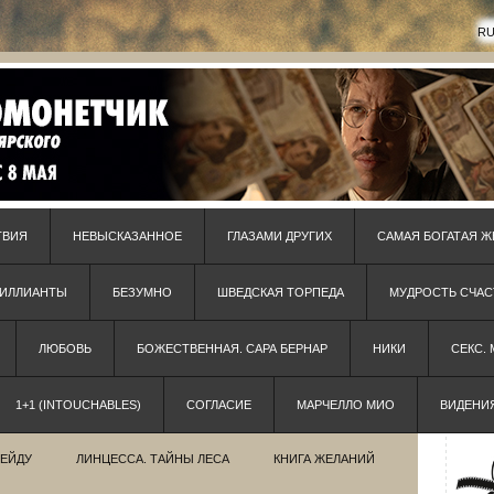
R
ТВИЯ
НЕВЫСКАЗАННОЕ
ГЛАЗАМИ ДРУГИХ
САМАЯ БОГАТАЯ Ж
РИЛЛИАНТЫ
БЕЗУМНО
ШВЕДСКАЯ ТОРПЕДА
МУДРОСТЬ СЧАС
ЛЮБОВЬ
БОЖЕСТВЕННАЯ. САРА БЕРНАР
НИКИ
СЕКС.
1+1 (INTOUCHABLES)
СОГЛАСИЕ
МАРЧЕЛЛО МИО
ВИДЕНИ
РЕЙДУ
ЛИНЦЕССА. ТАЙНЫ ЛЕСА
КНИГА ЖЕЛАНИЙ