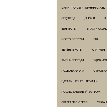
МУМИ-ТРОЛЛИ И ЗИМНЯЯ СКАЗКА
СЕРДЦЕЕД
ДНЮХА!
К
ВИНЧЕСТЕР
ВПУСТИ СОЛН
МЕСТО ВСТРЕЧИ
ЕВА
ЗЕЛЁНЫЕ КОТЫ
АРИТМИЯ
ЖИЗНЬ ВПЕРЕДИ
УДАЧА ЛО
ПОДВОДНАЯ ЭРА
С РАСПР
ИДЕАЛЬНЫЕ НЕЗНАКОМЦЫ
ПОСЛЕСВАДЕБНЫЙ РАЗГРОМ
СКАЗКА ПРО ОЗЕРО
УРАГАН