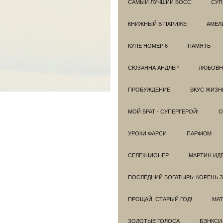
САМЫЙ ЛУЧШИЙ БОСС
СУП
КНИЖНЫЙ В ПАРИЖЕ
АМЕЛ
КУПЕ НОМЕР 6
ПАМЯТЬ
СЮЗАННА АНДЛЕР
ЛЮБОВН
ПРОБУЖДЕНИЕ
ВКУС ЖИЗН
МОЙ БРАТ - СУПЕРГЕРОЙ!
О
УРОКИ ФАРСИ
ПАРФЮМ
СЕЛЕКЦИОНЕР
МАРТИН ИД
ПОСЛЕДНИЙ БОГАТЫРЬ: КОРЕНЬ 
ПРОЩАЙ, СТАРЫЙ ГОД!
МАТ
ЗОЛОТЫЕ ГОЛОСА
БЭНКСИ