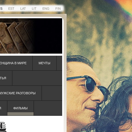
US
EST
LAT
LIT
ENG
FIN
ЕНЩИНА В МИРЕ
МЕЧТЫ
ТЬЯ
 МУЖСКИЕ РАЗГОВОРЫ
Я
ФИЛЬМЫ