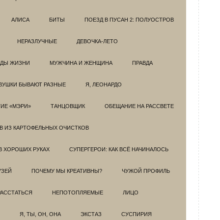
АЛИСА
БИТЫ
ПОЕЗД В ПУСАН 2: ПОЛУОСТРОВ
НЕРАЗЛУЧНЫЕ
ДЕВОЧКА-ЛЕТО
ОДЫ ЖИЗНИ
МУЖЧИНА И ЖЕНЩИНА
ПРАВДА
ВУШКИ БЫВАЮТ РАЗНЫЕ
Я, ЛЕОНАРДО
ИЕ «МЭРИ»
ТАНЦОВЩИК
ОБЕЩАНИЕ НА РАССВЕТЕ
ОВ ИЗ КАРТОФЕЛЬНЫХ ОЧИСТКОВ
В ХОРОШИХ РУКАХ
СУПЕРГЕРОИ: КАК ВСЁ НАЧИНАЛОСЬ
УЗЕЙ
ПОЧЕМУ МЫ КРЕАТИВНЫ?
ЧУЖОЙ ПРОФИЛЬ
РАССТАТЬСЯ
НЕПОТОПЛЯЕМЫЕ
ЛИЦО
Я, ТЫ, ОН, ОНА
ЭКСТАЗ
СУСПИРИЯ