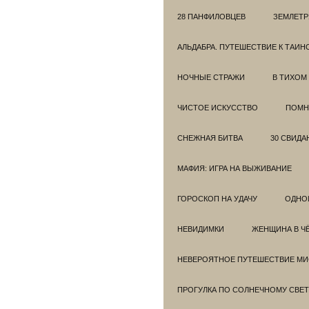
28 ПАНФИЛОВЦЕВ
ЗЕМЛЕТ
АЛЬДАБРА. ПУТЕШЕСТВИЕ К ТАИ
НОЧНЫЕ СТРАЖИ
В ТИХОМ
ЧИСТОЕ ИСКУССТВО
ПОМН
СНЕЖНАЯ БИТВА
30 СВИДА
МАФИЯ: ИГРА НА ВЫЖИВАНИЕ
ГОРОСКОП НА УДАЧУ
ОДНО
НЕВИДИМКИ
ЖЕНЩИНА В Ч
НЕВЕРОЯТНОЕ ПУТЕШЕСТВИЕ МИС
ПРОГУЛКА ПО СОЛНЕЧНОМУ СВЕТ