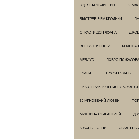
3 ДНЯ НА УБИЙСТВО
ЗЕМЛЯ
БЫСТРЕЕ, ЧЕМ КРОЛИКИ
ДЖ
СТРАСТИ ДОН ЖУАНА
ДЖО
ВСЁ ВКЛЮЧЕНО 2
БОЛЬШАЯ
МЁБИУС
ДОБРО ПОЖАЛОВАТ
ГАМБИТ
ТИХАЯ ГАВАНЬ
НИКО. ПРИКЛЮЧЕНИЯ В РОЖДЕСТ
30 МГНОВЕНИЙ ЛЮБВИ
ПОР
МУЖЧИНА С ГАРАНТИЕЙ
ДВ
КРАСНЫЕ ОГНИ
СВАДЕБНЫ