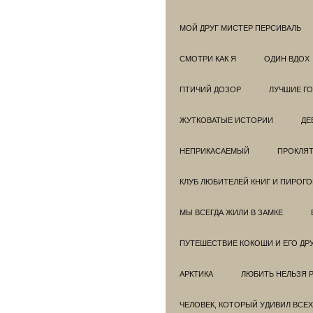
МОЙ ДРУГ МИСТЕР ПЕРСИВАЛЬ
СМОТРИ КАК Я
ОДИН ВДОХ
ПТИЧИЙ ДОЗОР
ЛУЧШИЕ Г
ЖУТКОВАТЫЕ ИСТОРИИ
ДЕ
НЕПРИКАСАЕМЫЙ
ПРОКЛЯТ
КЛУБ ЛЮБИТЕЛЕЙ КНИГ И ПИРОГ
МЫ ВСЕГДА ЖИЛИ В ЗАМКЕ
ПУТЕШЕСТВИЕ КОКОШИ И ЕГО ДР
АРКТИКА
ЛЮБИТЬ НЕЛЬЗЯ 
ЧЕЛОВЕК, КОТОРЫЙ УДИВИЛ ВСЕХ