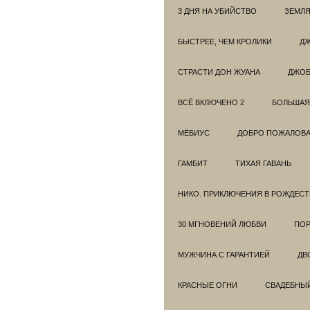
3 ДНЯ НА УБИЙСТВО
ЗЕМЛЯ
БЫСТРЕЕ, ЧЕМ КРОЛИКИ
ДЖ
СТРАСТИ ДОН ЖУАНА
ДЖО
ВСЁ ВКЛЮЧЕНО 2
БОЛЬШАЯ
МЁБИУС
ДОБРО ПОЖАЛОВАТ
ГАМБИТ
ТИХАЯ ГАВАНЬ
НИКО. ПРИКЛЮЧЕНИЯ В РОЖДЕСТ
30 МГНОВЕНИЙ ЛЮБВИ
ПОР
МУЖЧИНА С ГАРАНТИЕЙ
ДВ
КРАСНЫЕ ОГНИ
СВАДЕБНЫ