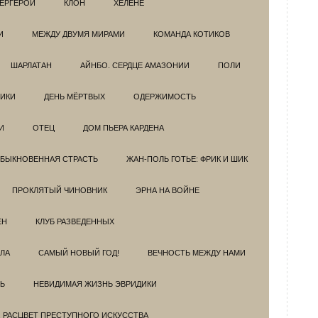
ЕРГЕРОИ
КЛОН
ХЕЛЕНЕ
И
МЕЖДУ ДВУМЯ МИРАМИ
КОМАНДА КОТИКОВ
ШАРЛАТАН
АЙНБО. СЕРДЦЕ АМАЗОНИИ
ПОЛИ
ИКИ
ДЕНЬ МЁРТВЫХ
ОДЕРЖИМОСТЬ
И
ОТЕЦ
ДОМ ПЬЕРА КАРДЕНА
БЫКНОВЕННАЯ СТРАСТЬ
ЖАН-ПОЛЬ ГОТЬЕ: ФРИК И ШИК
ПРОКЛЯТЫЙ ЧИНОВНИК
ЭРНА НА ВОЙНЕ
ЕН
КЛУБ РАЗВЕДEННЫХ
ЗЛА
САМЫЙ НОВЫЙ ГОД!
ВЕЧНОСТЬ МЕЖДУ НАМИ
Ь
НЕВИДИМАЯ ЖИЗНЬ ЭВРИДИКИ
. РАСЦВЕТ ПРЕСТУПНОГО ИСКУССТВА