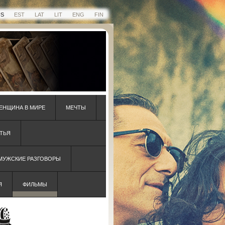
US
EST
LAT
LIT
ENG
FIN
ЕНЩИНА В МИРЕ
МЕЧТЫ
ТЬЯ
 МУЖСКИЕ РАЗГОВОРЫ
Я
ФИЛЬМЫ