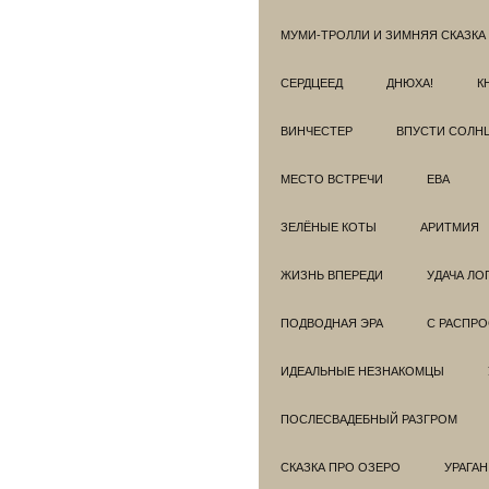
МУМИ-ТРОЛЛИ И ЗИМНЯЯ СКАЗКА
СЕРДЦЕЕД
ДНЮХА!
К
ВИНЧЕСТЕР
ВПУСТИ СОЛН
МЕСТО ВСТРЕЧИ
ЕВА
ЗЕЛЁНЫЕ КОТЫ
АРИТМИЯ
ЖИЗНЬ ВПЕРЕДИ
УДАЧА ЛО
ПОДВОДНАЯ ЭРА
С РАСПР
ИДЕАЛЬНЫЕ НЕЗНАКОМЦЫ
ПОСЛЕСВАДЕБНЫЙ РАЗГРОМ
СКАЗКА ПРО ОЗЕРО
УРАГАН