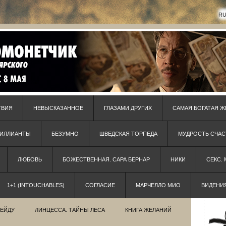
R
ТВИЯ
НЕВЫСКАЗАННОЕ
ГЛАЗАМИ ДРУГИХ
САМАЯ БОГАТАЯ Ж
РИЛЛИАНТЫ
БЕЗУМНО
ШВЕДСКАЯ ТОРПЕДА
МУДРОСТЬ СЧАС
ЛЮБОВЬ
БОЖЕСТВЕННАЯ. САРА БЕРНАР
НИКИ
СЕКС.
1+1 (INTOUCHABLES)
СОГЛАСИЕ
МАРЧЕЛЛО МИО
ВИДЕНИ
РЕЙДУ
ЛИНЦЕССА. ТАЙНЫ ЛЕСА
КНИГА ЖЕЛАНИЙ