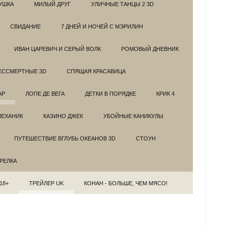
УШКА
МИЛЫЙ ДРУГ
УЛИЧНЫЕ ТАНЦЫ 2 3D
СВИДАНИЕ
7 ДНЕЙ И НОЧЕЙ С МЭРИЛИН
ИВАН ЦАРЕВИЧ И СЕРЫЙ ВОЛК
РОМОВЫЙ ДНЕВНИК
ЕССМЕРТНЫЕ 3D
СПЯЩАЯ КРАСАВИЦА
АР
ЛОПЕ ДЕ ВЕГА
ДЕТКИ В ПОРЯДКЕ
КРИК 4
МЕХАНИК
КАЗИНО ДЖЕК
УБОЙНЫЕ КАНИКУЛЫ
ПУТЕШЕСТВИЕ ВГЛУБЬ ОКЕАНОВ 3D
СТОУН
ТРЕЛКА
18+
ТРЕЙЛЕР UK
КОНАН - БОЛЬШЕ, ЧЕМ МЯСО!