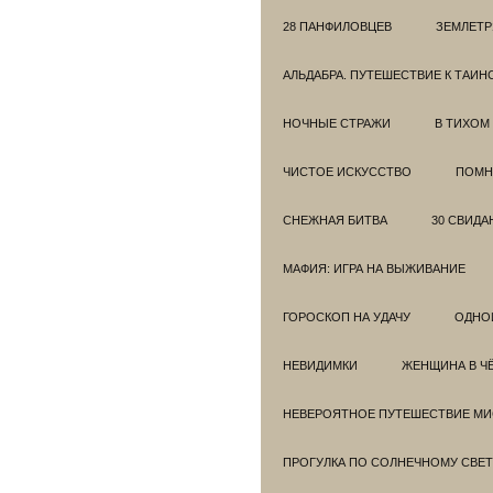
28 ПАНФИЛОВЦЕВ
ЗЕМЛЕТ
АЛЬДАБРА. ПУТЕШЕСТВИЕ К ТАИ
НОЧНЫЕ СТРАЖИ
В ТИХОМ
ЧИСТОЕ ИСКУССТВО
ПОМН
СНЕЖНАЯ БИТВА
30 СВИДА
МАФИЯ: ИГРА НА ВЫЖИВАНИЕ
ГОРОСКОП НА УДАЧУ
ОДНО
НЕВИДИМКИ
ЖЕНЩИНА В Ч
НЕВЕРОЯТНОЕ ПУТЕШЕСТВИЕ МИС
ПРОГУЛКА ПО СОЛНЕЧНОМУ СВЕТ