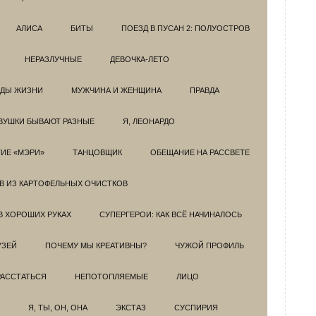
АЛИСА
БИТЫ
ПОЕЗД В ПУСАН 2: ПОЛУОСТРОВ
НЕРАЗЛУЧНЫЕ
ДЕВОЧКА-ЛЕТО
ОДЫ ЖИЗНИ
МУЖЧИНА И ЖЕНЩИНА
ПРАВДА
ВУШКИ БЫВАЮТ РАЗНЫЕ
Я, ЛЕОНАРДО
ИЕ «МЭРИ»
ТАНЦОВЩИК
ОБЕЩАНИЕ НА РАССВЕТЕ
ОВ ИЗ КАРТОФЕЛЬНЫХ ОЧИСТКОВ
В ХОРОШИХ РУКАХ
СУПЕРГЕРОИ: КАК ВСЁ НАЧИНАЛОСЬ
УЗЕЙ
ПОЧЕМУ МЫ КРЕАТИВНЫ?
ЧУЖОЙ ПРОФИЛЬ
РАССТАТЬСЯ
НЕПОТОПЛЯЕМЫЕ
ЛИЦО
Я, ТЫ, ОН, ОНА
ЭКСТАЗ
СУСПИРИЯ