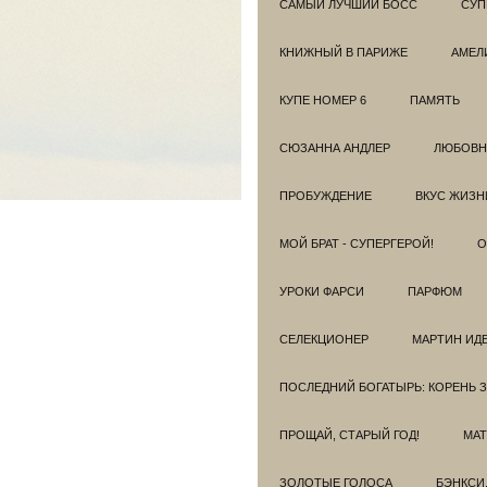
САМЫЙ ЛУЧШИЙ БОСС
СУП
КНИЖНЫЙ В ПАРИЖЕ
АМЕЛ
КУПЕ НОМЕР 6
ПАМЯТЬ
СЮЗАННА АНДЛЕР
ЛЮБОВН
ПРОБУЖДЕНИЕ
ВКУС ЖИЗН
МОЙ БРАТ - СУПЕРГЕРОЙ!
О
УРОКИ ФАРСИ
ПАРФЮМ
СЕЛЕКЦИОНЕР
МАРТИН ИД
ПОСЛЕДНИЙ БОГАТЫРЬ: КОРЕНЬ 
ПРОЩАЙ, СТАРЫЙ ГОД!
МАТ
ЗОЛОТЫЕ ГОЛОСА
БЭНКСИ