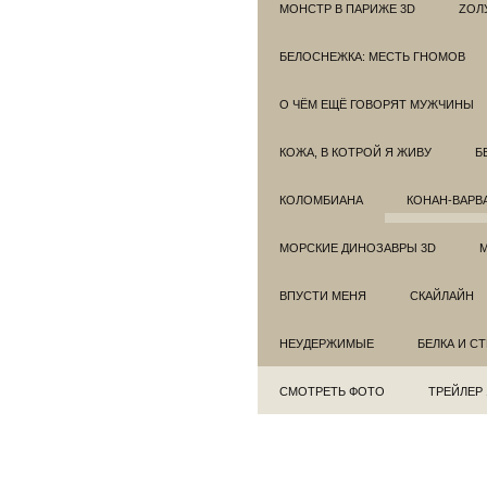
МОНСТР В ПАРИЖЕ 3D
ZОЛ
БЕЛОСНЕЖКА: МЕСТЬ ГНОМОВ
О ЧЁМ ЕЩЁ ГОВОРЯТ МУЖЧИНЫ
КОЖА, В КОТРОЙ Я ЖИВУ
Б
КОЛОМБИАНА
КОНАН-ВАРВ
МОРСКИЕ ДИНОЗАВРЫ 3D
ВПУСТИ МЕНЯ
СКАЙЛАЙН
НЕУДЕРЖИМЫЕ
БЕЛКА И С
СМОТРЕТЬ ФОТО
ТРЕЙЛЕР 