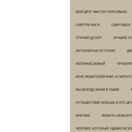
МОЙ ДРУГ МИСТЕР ПЕРСИВАЛЬ
СМОТРИ КАК Я
ОДИН ВДОХ
ПТИЧИЙ ДОЗОР
ЛУЧШИЕ Г
ЖУТКОВАТЫЕ ИСТОРИИ
ДЕ
НЕПРИКАСАЕМЫЙ
ПРОКЛЯТ
КЛУБ ЛЮБИТЕЛЕЙ КНИГ И ПИРОГ
МЫ ВСЕГДА ЖИЛИ В ЗАМКЕ
ПУТЕШЕСТВИЕ КОКОШИ И ЕГО ДР
АРКТИКА
ЛЮБИТЬ НЕЛЬЗЯ 
ЧЕЛОВЕК, КОТОРЫЙ УДИВИЛ ВСЕХ