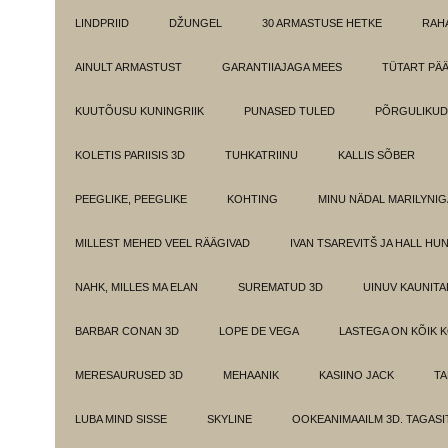
LINDPRIID
DŽUNGEL
30 ARMASTUSE HETKE
RAH
AINULT ARMASTUST
GARANTIIAJAGA MEES
TÜTART PÄ
KUUTÕUSU KUNINGRIIK
PUNASED TULED
PÕRGULIKUD
KOLETIS PARIISIS 3D
TUHKATRIINU
KALLIS SÕBER
PEEGLIKE, PEEGLIKE
KOHTING
MINU NÄDAL MARILYNIG
MILLEST MEHED VEEL RÄÄGIVAD
IVAN TSAREVITŠ JA HALL HU
NAHK, MILLES MA ELAN
SUREMATUD 3D
UINUV KAUNITA
BARBAR CONAN 3D
LOPE DE VEGA
LASTEGA ON KÕIK 
MERESAURUSED 3D
MEHAANIK
KASIINO JACK
TA
LUBA MIND SISSE
SKYLINE
OOKEANIMAAILM 3D. TAGASI