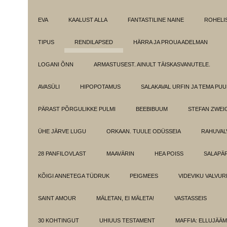
EVA
KAALUST ALLA
FANTASTILINE NAINE
ROHELI
TIPUS
RENDILAPSED
HÄRRA JA PROUA ADELMAN
LOGANI ÕNN
ARMASTUSEST. AINULT TÄISKASVANUTELE.
AVASÜLI
HIPOPOTAMUS
SALAKAVAL URFIN JA TEMA PU
PÄRAST PÕRGULIKKE PULMI
BEEBIBUUM
STEFAN ZWEI
ÜHE JÄRVE LUGU
ORKAAN. TUULE ODÜSSEIA
RAHUVAL
28 PANFILOVLAST
MAAVÄRIN
HEA POISS
SALAPÄ
KÕIGI ANNETEGA TÜDRUK
PEIGMEES
VIDEVIKU VALVUR
SAINT AMOUR
MÄLETAN, EI MÄLETA!
VASTASSEIS
30 KOHTINGUT
UHIUUS TESTAMENT
MAFFIA: ELLUJÄÄ