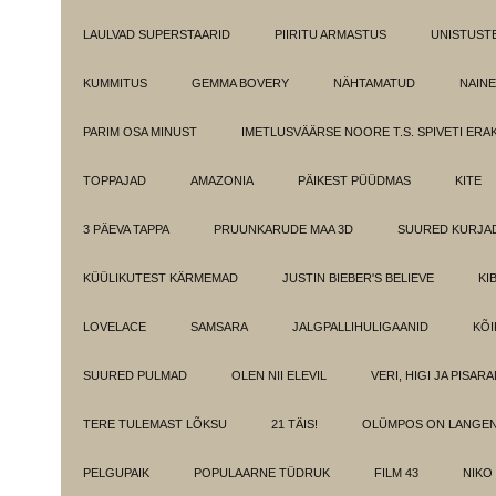
LAULVAD SUPERSTAARID
PIIRITU ARMASTUS
UNISTUST
KUMMITUS
GEMMA BOVERY
NÄHTAMATUD
NAINE
PARIM OSA MINUST
IMETLUSVÄÄRSE NOORE T.S. SPIVETI ER
TOPPAJAD
AMAZONIA
PÄIKEST PÜÜDMAS
KITE
3 PÄEVA TAPPA
PRUUNKARUDE MAA 3D
SUURED KURJA
KÜÜLIKUTEST KÄRMEMAD
JUSTIN BIEBER'S BELIEVE
KI
LOVELACE
SAMSARA
JALGPALLIHULIGAANID
KÕI
SUURED PULMAD
OLEN NII ELEVIL
VERI, HIGI JA PISAR
TERE TULEMAST LÕKSU
21 TÄIS!
OLÜMPOS ON LANGE
PELGUPAIK
POPULAARNE TÜDRUK
FILM 43
NIKO