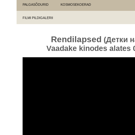
PALGASÕDURID
KOSMOSEKOERAD
FILMI PILDIGALERII
Rendilapsed
(Детки н
Vaadake kinodes alates 