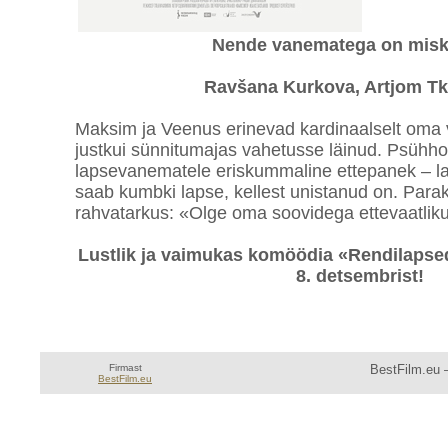
Nende vanematega on miskit
Ravšana Kurkova, Artjom T
Maksim ja Veenus erinevad kardinaalselt oma
justkui sünnitumajas vahetusse läinud. Psühho
lapsevanematele eriskummaline ettepanek – las
saab kumbki lapse, kellest unistanud on. Parak
rahvatarkus: «Olge oma soovidega ettevaatlik
Lustlik ja vaimukas komöödia «Rendilapsed
8. detsembrist!
Firmast
BestFilm.eu —
BestFilm.eu