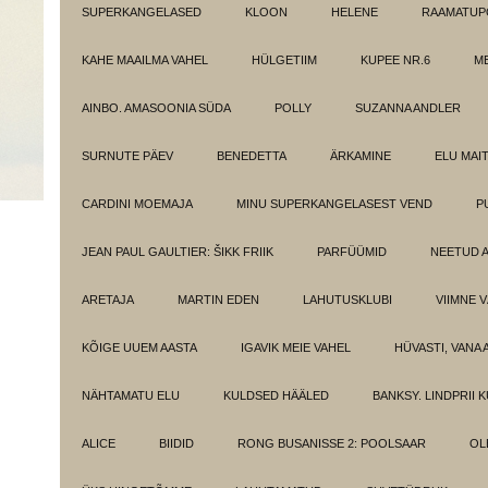
SUPERKANGELASED
KLOON
HELENE
RAAMATUPO
KAHE MAAILMA VAHEL
HÜLGETIIM
KUPEE NR.6
M
AINBO. AMASOONIA SÜDA
POLLY
SUZANNA ANDLER
SURNUTE PÄEV
BENEDETTA
ÄRKAMINE
ELU MAI
CARDINI MOEMAJA
MINU SUPERKANGELASEST VEND
P
JEAN PAUL GAULTIER: ŠIKK FRIIK
PARFÜÜMID
NEETUD 
ARETAJA
MARTIN EDEN
LAHUTUSKLUBI
VIIMNE 
KÕIGE UUEM AASTA
IGAVIK MEIE VAHEL
HÜVASTI, VANA 
NÄHTAMATU ELU
KULDSED HÄÄLED
BANKSY. LINDPRII 
ALICE
BIIDID
RONG BUSANISSE 2: POOLSAAR
OL