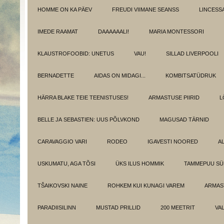
HOMME ON KA PÄEV
FREUDI VIIMANE SEANSS
LINCESS
IMEDE RAAMAT
DAAAAAALI!
MARIA MONTESSORI
KLAUSTROFOOBID: UNETUS
VAU!
SILLAD LIVERPOOLI
BERNADETTE
AIDAS ON MIDAGI...
KOMBITSATÜDRUK
HÄRRA BLAKE TEIE TEENISTUSES!
ARMASTUSE PIIRID
L
BELLE JA SEBASTIEN: UUS PÕLVKOND
MAGUSAD TÄRNID
CARAVAGGIO VARI
RODEO
IGAVESTI NOORED
A
USKUMATU, AGA TÕSI
ÜKS ILUS HOMMIK
TAMMEPUU S
TŠAIKOVSKI NAINE
ROHKEM KUI KUNAGI VAREM
ARMAST
PARADIISILINN
MUSTAD PRILLID
200 MEETRIT
VA