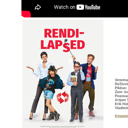
Venema
Režissö
Pikkus:
Žanr: k
Peaosad
Artjom 
Erik Hol
Vladimir
Kinopoi