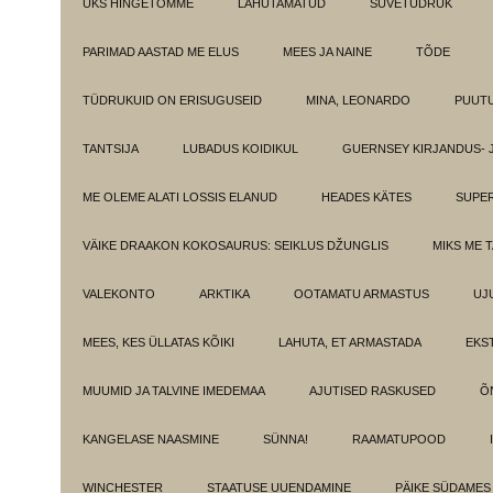
ÜKS HINGETÕMME
LAHUTAMATUD
SUVETÜDRUK
PARIMAD AASTAD ME ELUS
MEES JA NAINE
TÕDE
TÜDRUKUID ON ERISUGUSEID
MINA, LEONARDO
PUUT
TANTSIJA
LUBADUS KOIDIKUL
GUERNSEY KIRJANDUS- 
ME OLEME ALATI LOSSIS ELANUD
HEADES KÄTES
SUPE
VÄIKE DRAAKON KOKOSAURUS: SEIKLUS DŽUNGLIS
MIKS ME 
VALEKONTO
ARKTIKA
OOTAMATU ARMASTUS
UJ
MEES, KES ÜLLATAS KÕIKI
LAHUTA, ET ARMASTADA
EKS
MUUMID JA TALVINE IMEDEMAA
AJUTISED RASKUSED
Õ
KANGELASE NAASMINE
SÜNNA!
RAAMATUPOOD
WINCHESTER
STAATUSE UUENDAMINE
PÄIKE SÜDAMES