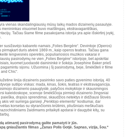
r yra vienas skandalingiausių mūsų laikų mados dizainerių pasaulyje.
mas menininkas visuomet buvo maištingas, ekstravagantiškas,
tacijų. Tačiau šiame filme pasakojama istorija yra apie išskirtinį įvykį,
.
er susižavėjo kabareto namais „Folies Bergère“. Devintoje (Operos)
as pirmąkart duris atvėrė 1869 m., kaip operos teatras. Tačiau gana
pakeitė lengvesnės operetės, populiariosios muzikos vakarai ir
usių pasirodymų ne vien „Folies Bergère“ istorijoje, bet apskritai
isiais, kuomet juodaodė dainininkė ir šokėja Josephine Baker prieš
pagamintu sijonu. Užuomina į šį pasirodymą, beje, šmėkšteli ir filme
 and Chic“.
iužetine linija dizaineris pasirinko savo paties gyvenimo istoriją. 40
yvoje sutilpo viskas: mada, kinas, šokis, teatras ir ekstravagancija.
ūsimojo dizainerio paauglystė, patyčios mokykloje ir skausmingos
rsi kaleidoskope, scenoje šmėkščioja pirmieji dizainerio žingsniai
 paieška, drąsūs sprendimai, skaudžios netektys ir didžiausi šlovės
 akis vėl sumirga garsieji „Penktojo elemento“ kostiumai, dar
ėtas korsetas su styrančiomis krūtimis, pliušiniais meškučiais
azochistiniams žaidimams pritaikyti apdarai ir daugybė kitų, su
darbų.
dą atimantį pasirodymą galite pamatyti ir jūs.
pą gniaužiantis filmas „Žanas Polis Gotjė. Sapnas, vizija, šou.“