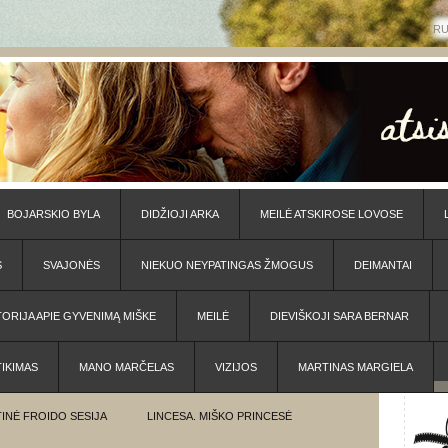
R
BOJARSKIO BYLA
DIDŽIOJI ARKA
MEILĖ ATSKIROSE LOVOSE
S
SVAJONĖS
NIEKUO NEYPATINGAS ŽMOGUS
DEIMANTAI
TORIJA APIE GYVENIMĄ MIŠKE
MEILĖ
DIEVIŠKOJI SARA BERNAR
TIKIMAS
MANO MARČELAS
VIZIJOS
MARTINAS MARGIELA
INĖ FROIDO SESIJA
LINCESA. MIŠKO PRINCESĖ