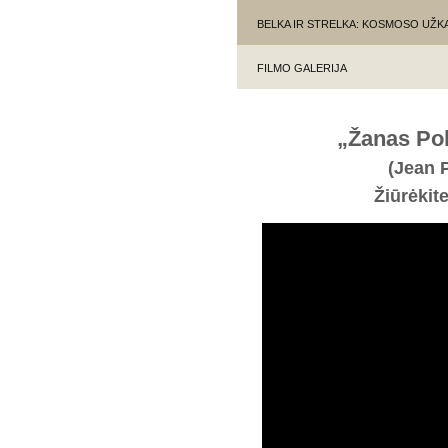
BELKA IR STRELKA: KOSMOSO UŽ
FILMO GALERIJA
„Žanas Pol
(Jean P
Žiūrėkit