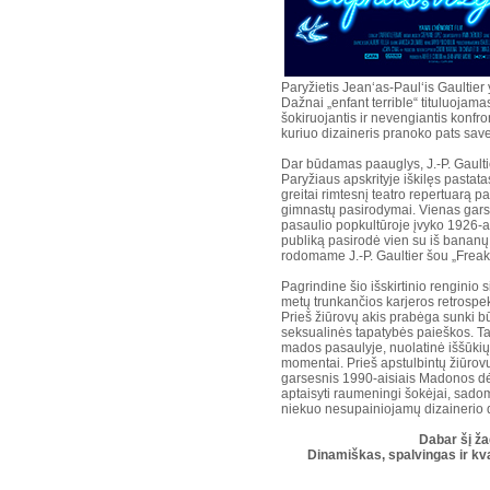
Paryžietis Jean‘as-Paul‘is Gaultie
Dažnai „enfant terrible“ tituluoja
šokiruojantis ir nevengiantis konfron
kuriuo dizaineris pranoko pats save
Dar būdamas paauglys, J.-P. Gaulti
Paryžiaus apskrityje iškilęs pastat
greitai rimtesnį teatro repertuarą 
gimnastų pasirodymai. Vienas garsia
pasaulio popkultūroje įvyko 1926-a
publiką pasirodė vien su iš bananų 
rodomame J.-P. Gaultier šou „Freak
Pagrindine šio išskirtinio renginio s
metų trunkančios karjeros retrospekt
Prieš žiūrovų akis prabėga sunki b
seksualinės tapatybės paieškos. Ta
mados pasaulyje, nuolatinė iššūkių
momentai. Prieš apstulbintų žiūrovų
garsesnis 1990-aisiais Madonos dėv
aptaisyti raumeningi šokėjai, sadom
niekuo nesupainiojamų dizainerio 
Dabar šį ža
Dinamiškas, spalvingas ir kva