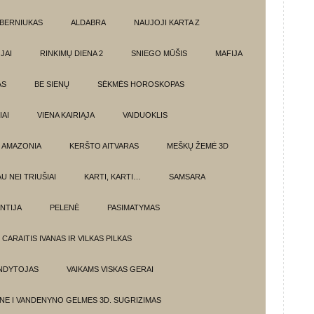
BERNIUKAS
ALDABRA
NAUJOJI KARTA Z
JAI
RINKIMŲ DIENA 2
SNIEGO MŪŠIS
MAFIJA
AS
BE SIENŲ
SĖKMĖS HOROSKOPAS
AI
VIENA KAIRIĄJA
VAIDUOKLIS
AMAZONIA
KERŠTO AITVARAS
MEŠKŲ ŽEMĖ 3D
U NEI TRIUŠIAI
KARTI, KARTI…
SAMSARA
NTIJA
PELENĖ
PASIMATYMAS
CARAITIS IVANAS IR VILKAS PILKAS
UNDYTOJAS
VAIKAMS VISKAS GERAI
NE I VANDENYNO GELMES 3D. SUGRIZIMAS