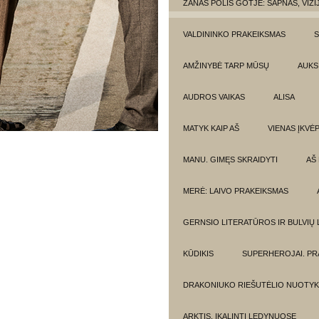
ŽANAS POLIS GOTJĖ: SAPNAS, VIZI
VALDININKO PRAKEIKSMAS
S
AMŽINYBĖ TARP MŪSŲ
AUKSI
AUDROS VAIKAS
ALISA
MATYK KAIP AŠ
VIENAS ĮKVĖ
MANU. GIMĘS SKRAIDYTI
AŠ
MERĖ: LAIVO PRAKEIKSMAS
GERNSIO LITERATŪROS IR BULVIŲ
KŪDIKIS
SUPERHEROJAI. PR
DRAKONIUKO RIEŠUTĖLIO NUOTYK
ARKTIS. ĮKALINTI LEDYNUOSE