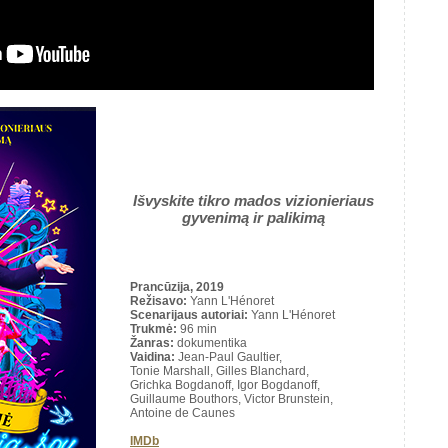
Išvyskite tikro mados vizionieriaus
gyvenimą ir palikimą
Prancūzija, 2019
Režisavo
:
Yann L'Hénoret
Scenarijaus autoriai
:
Yann L'Hénoret
Trukmė
:
96 min
Žanras:
dokumentika
Vaidina:
Jean-Paul Gaultier,
Tonie Marshall, Gilles Blanchard,
Grichka Bogdanoff, Igor Bogdanoff,
Guillaume Bouthors, Victor Brunstein,
Antoine de Caunes
IMDb