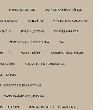
LAIMĖS! SVEIKATOS!
JAUNIKIS ANT BALTO ŽIRGO
SIREIŠKIMAS
PAVELDĖTAS
VINČESTERIO KOŠMARAS
 KELIONĖ
PAGONIŲ ŽIEDAS
SVAJONIŲ APPS'AS
ŽEMĖ: VIENA NUOSTABI DIENA
EVA
MOTERIS
MANO VIRŠŪNĖ
VAIKUČIAI PAGAL SUTARTĮ
ANŲ SĖKMĖ
APIE MEILĘ. TIK SUAUGUSIEMS
UKTI SVEČIAI
IR MERGAITĖS ELĖS NUOTYKIAI
MANO MAMA IR MŪSŲ KŪDIKIAI
MAS SU EUROPA
URAGANAS: VĖJO ODISĖJA (3D IR 2D)