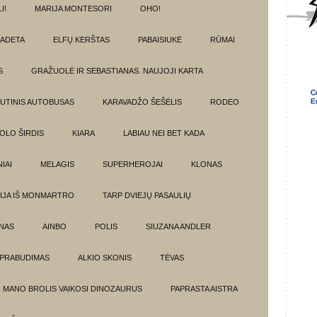
I!
MARIJA MONTESORI
OHO!
ADETA
ELFŲ KERŠTAS
PABAISIUKĖ
RŪMAI
S
GRAŽUOLĖ IR SEBASTIANAS. NAUJOJI KARTA
UTINIS AUTOBUSAS
KARAVADŽO ŠEŠĖLIS
RODEO
OLO ŠIRDIS
KIARA
LABIAU NEI BET KADA
IAI
MELAGIS
SUPERHEROJAI
KLONAS
IJA IŠ MONMARTRO
TARP DVIEJŲ PASAULIŲ
NAS
AINBO
POLIS
SIUZANA ANDLER
PRABUDIMAS
ALKIO SKONIS
TĖVAS
MANO BROLIS VAIKOSI DINOZAURUS
PAPRASTA AISTRA