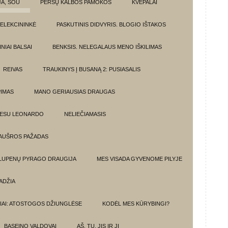
JA, ŠOU
PERSŲ KALBOS PAMOKOS
KVEPALAI
ELEKCININKĖ
PASKUTINIS DIDVYRIS. BLOGIO IŠTAKOS
NIAI BALSAI
BENKSIS. NELEGALAUS MENO IŠKILIMAS
REIVAS
TRAUKINYS Į BUSANĄ 2: PUSIASALIS
PIMAS
MANO GERIAUSIAS DRAUGAS
 ESU LEONARDO
NELIEČIAMASIS
AUŠROS PAŽADAS
 LUPENŲ PYRAGO DRAUGIJA
MES VISADA GYVENOME PILYJE
ADŽIA
IAI: ATOSTOGOS DŽIUNGLĖSE
KODĖL MES KŪRYBINGI?
BASEINO VALDOVAI
AŠ, TU, JIS IR JI