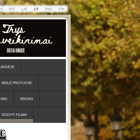
US
EST
LAT
LIT
ENG
FIN
LAISVĖJE
MEILĖ PROTUOSE
NIKI
SEKSAS
RODYTI FILMAI