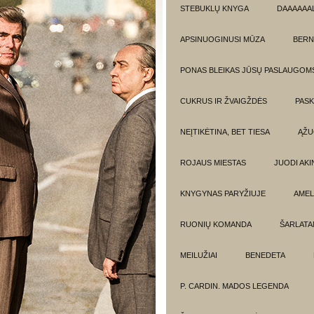
STEBUKLŲ KNYGA
DAAAAAAL
APSINUOGINUSI MŪZA
BERN
PONAS BLEIKAS JŪSŲ PASLAUGOM
CUKRUS IR ŽVAIGŽDĖS
PASK
NEĮTIKĖTINA, BET TIESA
ĄŽU
ROJAUS MIESTAS
JUODI AKIN
KNYGYNAS PARYŽIUJE
AMEL
RUONIŲ KOMANDA
ŠARLATA
MEILUŽIAI
BENEDETA
P. CARDIN. MADOS LEGENDA