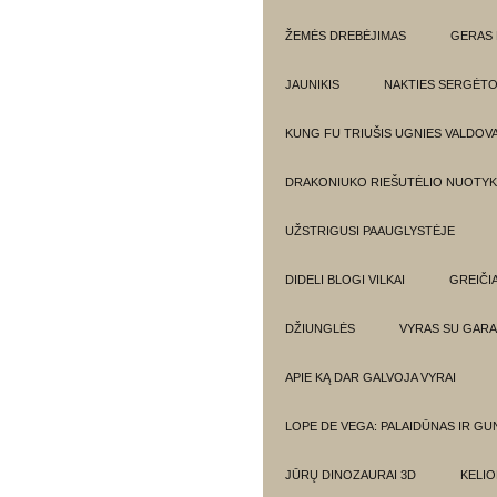
ŽEMĖS DREBĖJIMAS
GERAS 
JAUNIKIS
NAKTIES SERGĖTO
KUNG FU TRIUŠIS UGNIES VALDOV
DRAKONIUKO RIEŠUTĖLIO NUOTYKI
UŽSTRIGUSI PAAUGLYSTĖJE
DIDELI BLOGI VILKAI
GREIČIA
DŽIUNGLĖS
VYRAS SU GARA
APIE KĄ DAR GALVOJA VYRAI
LOPE DE VEGA: PALAIDŪNAS IR G
JŪRŲ DINOZAURAI 3D
KELIO