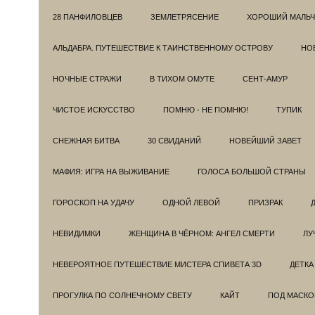
28 ПАНФИЛОВЦЕВ
ЗЕМЛЕТРЯСЕНИЕ
ХОРОШИЙ МАЛЬЧ
АЛЬДАБРА. ПУТЕШЕСТВИЕ К ТАИНСТВЕННОМУ ОСТРОВУ
НОВ
НОЧНЫЕ СТРАЖИ
В ТИХОМ ОМУТЕ
СЕНТ-АМУР
ЧИСТОЕ ИСКУССТВО
ПОМНЮ - НЕ ПОМНЮ!
ТУПИК
СНЕЖНАЯ БИТВА
30 СВИДАНИЙ
НОВЕЙШИЙ ЗАВЕТ
МАФИЯ: ИГРА НА ВЫЖИВАНИЕ
ГОЛОСА БОЛЬШОЙ СТРАНЫ
ГОРОСКОП НА УДАЧУ
ОДНОЙ ЛЕВОЙ
ПРИЗРАК
НЕВИДИМКИ
ЖЕНЩИНА В ЧЁРНОМ: АНГЕЛ СМЕРТИ
ЛУ
НЕВЕРОЯТНОЕ ПУТЕШЕСТВИЕ МИСТЕРА СПИВЕТА 3D
ДЕТКА
ПРОГУЛКА ПО СОЛНЕЧНОМУ СВЕТУ
КАЙТ
ПОД МАСКО