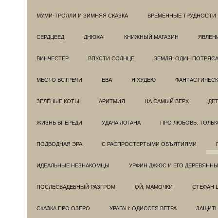
МУМИ-ТРОЛЛИ И ЗИМНЯЯ СКАЗКА
ВРЕМЕННЫЕ ТРУДНОСТИ
СЕРДЦЕЕД
ДНЮХА!
КНИЖНЫЙ МАГАЗИН
ЯВЛЕН
ВИНЧЕСТЕР
ВПУСТИ СОЛНЦЕ
ЗЕМЛЯ: ОДИН ПОТРЯС
МЕСТО ВСТРЕЧИ
ЕВА
Я ХУДЕЮ
ФАНТАСТИЧЕС
ЗЕЛЁНЫЕ КОТЫ
АРИТМИЯ
НА САМЫЙ ВЕРХ
ДЕ
ЖИЗНЬ ВПЕРЕДИ
УДАЧА ЛОГАНА
ПРО ЛЮБОВЬ. ТОЛЬК
ПОДВОДНАЯ ЭРА
С РАСПРОСТЕРТЫМИ ОБЪЯТИЯМИ
ИДЕАЛЬНЫЕ НЕЗНАКОМЦЫ
УРФИН ДЖЮС И ЕГО ДЕРЕВЯНН
ПОСЛЕСВАДЕБНЫЙ РАЗГРОМ
ОЙ, МАМОЧКИ
СТЕФАН 
СКАЗКА ПРО ОЗЕРО
УРАГАН: ОДИССЕЯ ВЕТРА
ЗАЩИТ