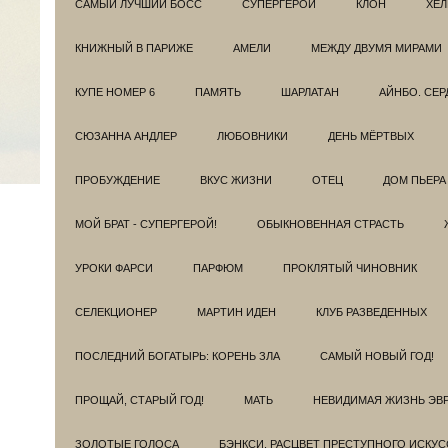
САМЫЙ ЛУЧШИЙ БОСС
СУПЕРГЕРОИ
КЛОН
ХЕЛ
КНИЖНЫЙ В ПАРИЖЕ
АМЕЛИ
МЕЖДУ ДВУМЯ МИРАМИ
КУПЕ НОМЕР 6
ПАМЯТЬ
ШАРЛАТАН
АЙНБО. СЕ
СЮЗАННА АНДЛЕР
ЛЮБОВНИКИ
ДЕНЬ МЁРТВЫХ
ПРОБУЖДЕНИЕ
ВКУС ЖИЗНИ
ОТЕЦ
ДОМ ПЬЕРА
МОЙ БРАТ - СУПЕРГЕРОЙ!
ОБЫКНОВЕННАЯ СТРАСТЬ
УРОКИ ФАРСИ
ПАРФЮМ
ПРОКЛЯТЫЙ ЧИНОВНИК
СЕЛЕКЦИОНЕР
МАРТИН ИДЕН
КЛУБ РАЗВЕДEННЫХ
ПОСЛЕДНИЙ БОГАТЫРЬ: КОРЕНЬ ЗЛА
САМЫЙ НОВЫЙ ГОД!
ПРОЩАЙ, СТАРЫЙ ГОД!
МАТЬ
НЕВИДИМАЯ ЖИЗНЬ ЭВ
ЗОЛОТЫЕ ГОЛОСА
БЭНКСИ. РАСЦВЕТ ПРЕСТУПНОГО ИСКУС