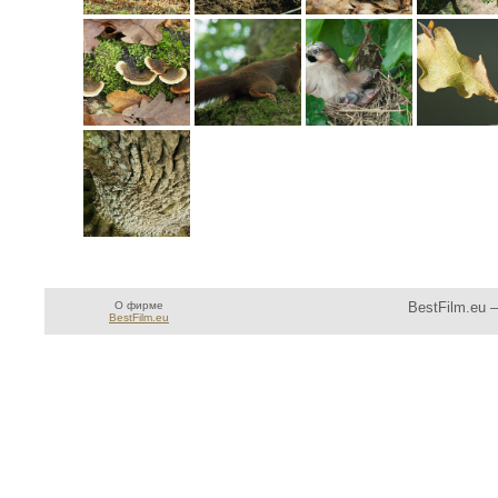
О фирме
BestFilm.eu 
BestFilm.eu