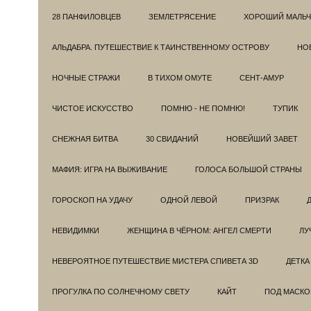
28 ПАНФИЛОВЦЕВ
ЗЕМЛЕТРЯСЕНИЕ
ХОРОШИЙ МАЛЬЧ
АЛЬДАБРА. ПУТЕШЕСТВИЕ К ТАИНСТВЕННОМУ ОСТРОВУ
НОВ
НОЧНЫЕ СТРАЖИ
В ТИХОМ ОМУТЕ
СЕНТ-АМУР
ЧИСТОЕ ИСКУССТВО
ПОМНЮ - НЕ ПОМНЮ!
ТУПИК
СНЕЖНАЯ БИТВА
30 СВИДАНИЙ
НОВЕЙШИЙ ЗАВЕТ
МАФИЯ: ИГРА НА ВЫЖИВАНИЕ
ГОЛОСА БОЛЬШОЙ СТРАНЫ
ГОРОСКОП НА УДАЧУ
ОДНОЙ ЛЕВОЙ
ПРИЗРАК
НЕВИДИМКИ
ЖЕНЩИНА В ЧЁРНОМ: АНГЕЛ СМЕРТИ
ЛУ
НЕВЕРОЯТНОЕ ПУТЕШЕСТВИЕ МИСТЕРА СПИВЕТА 3D
ДЕТКА
ПРОГУЛКА ПО СОЛНЕЧНОМУ СВЕТУ
КАЙТ
ПОД МАСКО