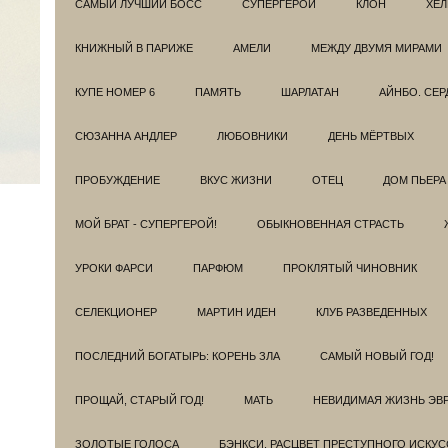
САМЫЙ ЛУЧШИЙ БОСС
СУПЕРГЕРОИ
КЛОН
ХЕЛ
КНИЖНЫЙ В ПАРИЖЕ
АМЕЛИ
МЕЖДУ ДВУМЯ МИРАМИ
КУПЕ НОМЕР 6
ПАМЯТЬ
ШАРЛАТАН
АЙНБО. СЕ
СЮЗАННА АНДЛЕР
ЛЮБОВНИКИ
ДЕНЬ МЁРТВЫХ
ПРОБУЖДЕНИЕ
ВКУС ЖИЗНИ
ОТЕЦ
ДОМ ПЬЕРА
МОЙ БРАТ - СУПЕРГЕРОЙ!
ОБЫКНОВЕННАЯ СТРАСТЬ
УРОКИ ФАРСИ
ПАРФЮМ
ПРОКЛЯТЫЙ ЧИНОВНИК
СЕЛЕКЦИОНЕР
МАРТИН ИДЕН
КЛУБ РАЗВЕДEННЫХ
ПОСЛЕДНИЙ БОГАТЫРЬ: КОРЕНЬ ЗЛА
САМЫЙ НОВЫЙ ГОД!
ПРОЩАЙ, СТАРЫЙ ГОД!
МАТЬ
НЕВИДИМАЯ ЖИЗНЬ ЭВ
ЗОЛОТЫЕ ГОЛОСА
БЭНКСИ. РАСЦВЕТ ПРЕСТУПНОГО ИСКУС