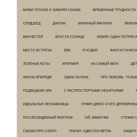
МУМИ-ТРОЛЛИ И ЗИМНЯЯ СКАЗКА
ВРЕМЕННЫЕ ТРУДНОСТИ
СЕРДЦЕЕД
ДНЮХА!
КНИЖНЫЙ МАГАЗИН
ЯВЛЕН
ВИНЧЕСТЕР
ВПУСТИ СОЛНЦЕ
ЗЕМЛЯ: ОДИН ПОТРЯС
МЕСТО ВСТРЕЧИ
ЕВА
Я ХУДЕЮ
ФАНТАСТИЧЕС
ЗЕЛЁНЫЕ КОТЫ
АРИТМИЯ
НА САМЫЙ ВЕРХ
ДЕ
ЖИЗНЬ ВПЕРЕДИ
УДАЧА ЛОГАНА
ПРО ЛЮБОВЬ. ТОЛЬК
ПОДВОДНАЯ ЭРА
С РАСПРОСТЕРТЫМИ ОБЪЯТИЯМИ
ИДЕАЛЬНЫЕ НЕЗНАКОМЦЫ
УРФИН ДЖЮС И ЕГО ДЕРЕВЯНН
ПОСЛЕСВАДЕБНЫЙ РАЗГРОМ
ОЙ, МАМОЧКИ
СТЕФАН 
СКАЗКА ПРО ОЗЕРО
УРАГАН: ОДИССЕЯ ВЕТРА
ЗАЩИТ