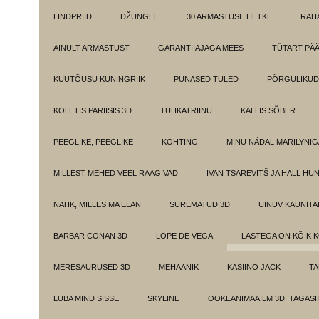
LINDPRIID
DŽUNGEL
30 ARMASTUSE HETKE
RAH
AINULT ARMASTUST
GARANTIIAJAGA MEES
TÜTART PÄ
KUUTÕUSU KUNINGRIIK
PUNASED TULED
PÕRGULIKUD
KOLETIS PARIISIS 3D
TUHKATRIINU
KALLIS SÕBER
PEEGLIKE, PEEGLIKE
KOHTING
MINU NÄDAL MARILYNIG
MILLEST MEHED VEEL RÄÄGIVAD
IVAN TSAREVITŠ JA HALL HU
NAHK, MILLES MA ELAN
SUREMATUD 3D
UINUV KAUNITA
BARBAR CONAN 3D
LOPE DE VEGA
LASTEGA ON KÕIK 
MERESAURUSED 3D
MEHAANIK
KASIINO JACK
TA
LUBA MIND SISSE
SKYLINE
OOKEANIMAAILM 3D. TAGASI