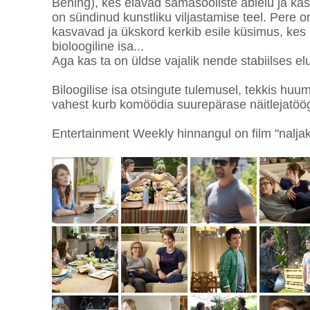
Bening), kes elavad samasooliste abielu ja kas
on sündinud kunstliku viljastamise teel. Pere o
kasvavad ja ükskord kerkib esile küsimus, kes
bioloogiline isa...
Aga kas ta on üldse vajalik nende stabiilses el
Biloogilise isa otsingute tulemusel, tekkis huum
vahest kurb komöödia suurepärase näitlejatöö
Entertainment Weekly hinnangul on film "naljak