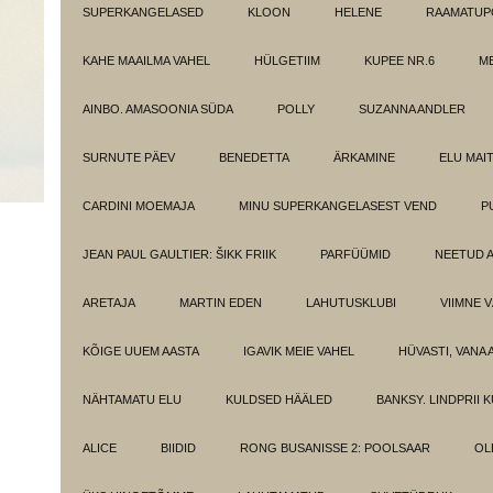
SUPERKANGELASED
KLOON
HELENE
RAAMATUPO
KAHE MAAILMA VAHEL
HÜLGETIIM
KUPEE NR.6
M
AINBO. AMASOONIA SÜDA
POLLY
SUZANNA ANDLER
SURNUTE PÄEV
BENEDETTA
ÄRKAMINE
ELU MAI
CARDINI MOEMAJA
MINU SUPERKANGELASEST VEND
P
JEAN PAUL GAULTIER: ŠIKK FRIIK
PARFÜÜMID
NEETUD 
ARETAJA
MARTIN EDEN
LAHUTUSKLUBI
VIIMNE 
KÕIGE UUEM AASTA
IGAVIK MEIE VAHEL
HÜVASTI, VANA 
NÄHTAMATU ELU
KULDSED HÄÄLED
BANKSY. LINDPRII 
ALICE
BIIDID
RONG BUSANISSE 2: POOLSAAR
OL