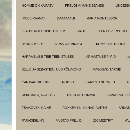
HOMME ON KA PÄEV
FREUDI VIIMANE SEANSS
LINCESS
IMEDE RAAMAT
DAAAAAALI!
MARIA MONTESSORI
KLAUSTROFOOBID: UNETUS
VAU!
SILLAD LIVERPOOLI
BERNADETTE
AIDAS ON MIDAGI...
KOMBITSATÜDRUK
HÄRRA BLAKE TEIE TEENISTUSES!
ARMASTUSE PIIRID
L
BELLE JA SEBASTIEN: UUS PÕLVKOND
MAGUSAD TÄRNID
CARAVAGGIO VARI
RODEO
IGAVESTI NOORED
A
USKUMATU, AGA TÕSI
ÜKS ILUS HOMMIK
TAMMEPUU S
TŠAIKOVSKI NAINE
ROHKEM KUI KUNAGI VAREM
ARMAST
PARADIISILINN
MUSTAD PRILLID
200 MEETRIT
VA