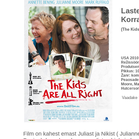
Last
Korr
(The Kids
USA 2010
Režissöör
Produtsen
Pikkus: 1
Žanr: kom
Peaosades
Moore, Ma
Hutcerson
Vaadake 
Film on kahest emast Juliast ja Nikist ( Julian