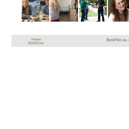
Firmast
BestFilm.eu —
BestFilm.eu