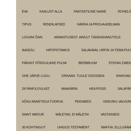
EVA
KAALUST ALLA
FANTASTILINE NAINE
ROHELI
TIPUS
RENDILAPSED
HÄRRA JA PROUA ADELMAN
LOGANI ÕNN
ARMASTUSEST. AINULT TÄISKASVANUTELE.
AVASÜLI
HIPOPOTAMUS
SALAKAVAL URFIN JA TEMA PU
PÄRAST PÕRGULIKKE PULMI
BEEBIBUUM
STEFAN ZWEI
ÜHE JÄRVE LUGU
ORKAAN. TUULE ODÜSSEIA
RAHUVAL
28 PANFILOVLAST
MAAVÄRIN
HEA POISS
SALAPÄ
KÕIGI ANNETEGA TÜDRUK
PEIGMEES
VIDEVIKU VALVUR
SAINT AMOUR
MÄLETAN, EI MÄLETA!
VASTASSEIS
30 KOHTINGUT
UHIUUS TESTAMENT
MAFFIA: ELLUJÄÄ