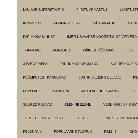
LAULVAD SUPERSTAARID
PIIRITU ARMASTUS
UNISTUST
KUMMITUS
GEMMA BOVERY
NÄHTAMATUD
NAINE
PARIM OSA MINUST
IMETLUSVÄÄRSE NOORE T.S. SPIVETI ER
TOPPAJAD
AMAZONIA
PÄIKEST PÜÜDMAS
KITE
3 PÄEVA TAPPA
PRUUNKARUDE MAA 3D
SUURED KURJA
KÜÜLIKUTEST KÄRMEMAD
JUSTIN BIEBER'S BELIEVE
KI
LOVELACE
SAMSARA
JALGPALLIHULIGAANID
KÕI
SUURED PULMAD
OLEN NII ELEVIL
VERI, HIGI JA PISAR
TERE TULEMAST LÕKSU
21 TÄIS!
OLÜMPOS ON LANGE
PELGUPAIK
POPULAARNE TÜDRUK
FILM 43
NIKO