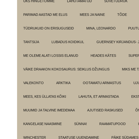
ÜKS HINGETÕMME
LAHUTAMATUD
SUVETÜDRUK
PARIMAD AASTAD ME ELUS
MEES JA NAINE
TÕDE
TÜDRUKUID ON ERISUGUSEID
MINA, LEONARDO
PUUT
TANTSIJA
LUBADUS KOIDIKUL
GUERNSEY KIRJANDUS- 
ME OLEME ALATI LOSSIS ELANUD
HEADES KÄTES
SUPE
VÄIKE DRAAKON KOKOSAURUS: SEIKLUS DŽUNGLIS
MIKS ME 
VALEKONTO
ARKTIKA
OOTAMATU ARMASTUS
UJ
MEES, KES ÜLLATAS KÕIKI
LAHUTA, ET ARMASTADA
EKS
MUUMID JA TALVINE IMEDEMAA
AJUTISED RASKUSED
Õ
KANGELASE NAASMINE
SÜNNA!
RAAMATUPOOD
WINCHESTER
STAATUSE UUENDAMINE
PÄIKE SÜDAMES