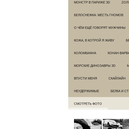
МОНСТР В ПАРИЖЕ 3D
ZОЛ
БЕЛОСНЕЖКА: МЕСТЬ ГНОМОВ
О ЧЁМ ЕЩЁ ГОВОРЯТ МУЖЧИНЫ
КОЖА, В КОТРОЙ Я ЖИВУ
Б
КОЛОМБИАНА
КОНАН-ВАРВ
МОРСКИЕ ДИНОЗАВРЫ 3D
ВПУСТИ МЕНЯ
СКАЙЛАЙН
НЕУДЕРЖИМЫЕ
БЕЛКА И С
СМОТРЕТЬ ФОТО