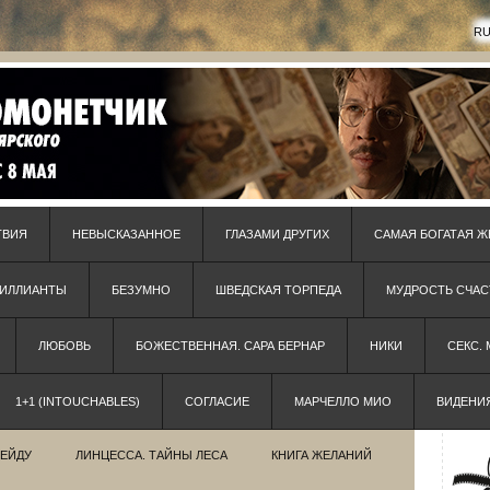
R
ТВИЯ
НЕВЫСКАЗАННОЕ
ГЛАЗАМИ ДРУГИХ
САМАЯ БОГАТАЯ Ж
РИЛЛИАНТЫ
БЕЗУМНО
ШВЕДСКАЯ ТОРПЕДА
МУДРОСТЬ СЧАС
ЛЮБОВЬ
БОЖЕСТВЕННАЯ. САРА БЕРНАР
НИКИ
СЕКС.
1+1 (INTOUCHABLES)
СОГЛАСИЕ
МАРЧЕЛЛО МИО
ВИДЕНИ
РЕЙДУ
ЛИНЦЕССА. ТАЙНЫ ЛЕСА
КНИГА ЖЕЛАНИЙ