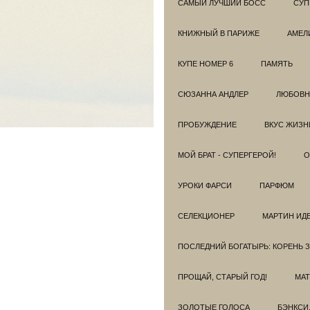
САМЫЙ ЛУЧШИЙ БОСС
СУП
КНИЖНЫЙ В ПАРИЖЕ
АМЕЛ
КУПЕ НОМЕР 6
ПАМЯТЬ
СЮЗАННА АНДЛЕР
ЛЮБОВН
ПРОБУЖДЕНИЕ
ВКУС ЖИЗН
МОЙ БРАТ - СУПЕРГЕРОЙ!
О
УРОКИ ФАРСИ
ПАРФЮМ
СЕЛЕКЦИОНЕР
МАРТИН ИД
ПОСЛЕДНИЙ БОГАТЫРЬ: КОРЕНЬ 
ПРОЩАЙ, СТАРЫЙ ГОД!
МАТ
ЗОЛОТЫЕ ГОЛОСА
БЭНКСИ