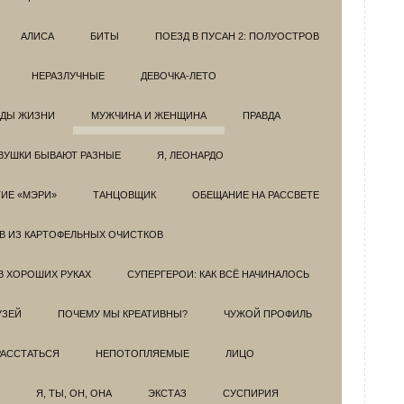
АЛИСА
БИТЫ
ПОЕЗД В ПУСАН 2: ПОЛУОСТРОВ
НЕРАЗЛУЧНЫЕ
ДЕВОЧКА-ЛЕТО
ОДЫ ЖИЗНИ
МУЖЧИНА И ЖЕНЩИНА
ПРАВДА
ВУШКИ БЫВАЮТ РАЗНЫЕ
Я, ЛЕОНАРДО
ИЕ «МЭРИ»
ТАНЦОВЩИК
ОБЕЩАНИЕ НА РАССВЕТЕ
ОВ ИЗ КАРТОФЕЛЬНЫХ ОЧИСТКОВ
В ХОРОШИХ РУКАХ
СУПЕРГЕРОИ: КАК ВСЁ НАЧИНАЛОСЬ
УЗЕЙ
ПОЧЕМУ МЫ КРЕАТИВНЫ?
ЧУЖОЙ ПРОФИЛЬ
РАССТАТЬСЯ
НЕПОТОПЛЯЕМЫЕ
ЛИЦО
Я, ТЫ, ОН, ОНА
ЭКСТАЗ
СУСПИРИЯ