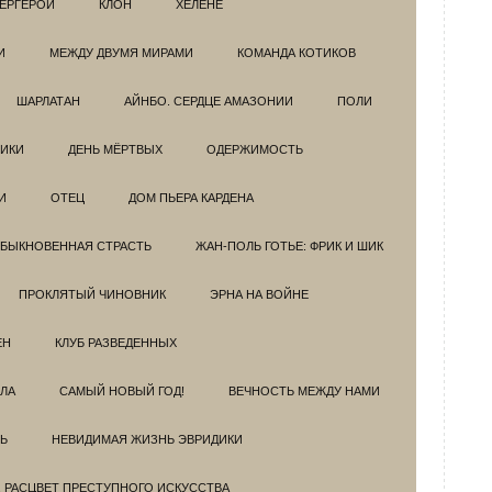
ЕРГЕРОИ
КЛОН
ХЕЛЕНЕ
И
МЕЖДУ ДВУМЯ МИРАМИ
КОМАНДА КОТИКОВ
ШАРЛАТАН
АЙНБО. СЕРДЦЕ АМАЗОНИИ
ПОЛИ
ИКИ
ДЕНЬ МЁРТВЫХ
ОДЕРЖИМОСТЬ
И
ОТЕЦ
ДОМ ПЬЕРА КАРДЕНА
БЫКНОВЕННАЯ СТРАСТЬ
ЖАН-ПОЛЬ ГОТЬЕ: ФРИК И ШИК
ПРОКЛЯТЫЙ ЧИНОВНИК
ЭРНА НА ВОЙНЕ
ЕН
КЛУБ РАЗВЕДEННЫХ
ЗЛА
САМЫЙ НОВЫЙ ГОД!
ВЕЧНОСТЬ МЕЖДУ НАМИ
Ь
НЕВИДИМАЯ ЖИЗНЬ ЭВРИДИКИ
. РАСЦВЕТ ПРЕСТУПНОГО ИСКУССТВА