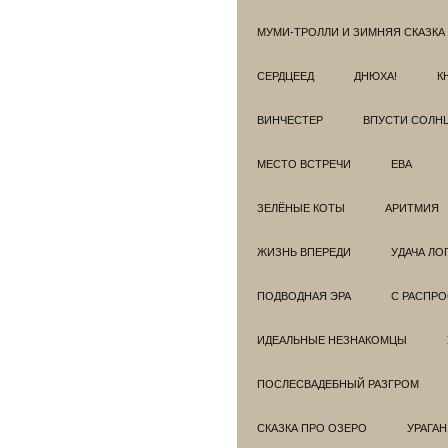
МУМИ-ТРОЛЛИ И ЗИМНЯЯ СКАЗКА
СЕРДЦЕЕД
ДНЮХА!
К
ВИНЧЕСТЕР
ВПУСТИ СОЛН
МЕСТО ВСТРЕЧИ
ЕВА
ЗЕЛЁНЫЕ КОТЫ
АРИТМИЯ
ЖИЗНЬ ВПЕРЕДИ
УДАЧА ЛО
ПОДВОДНАЯ ЭРА
С РАСПР
ИДЕАЛЬНЫЕ НЕЗНАКОМЦЫ
ПОСЛЕСВАДЕБНЫЙ РАЗГРОМ
СКАЗКА ПРО ОЗЕРО
УРАГАН