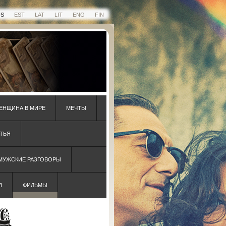
US
EST
LAT
LIT
ENG
FIN
ЕНЩИНА В МИРЕ
МЕЧТЫ
ТЬЯ
 МУЖСКИЕ РАЗГОВОРЫ
Я
ФИЛЬМЫ