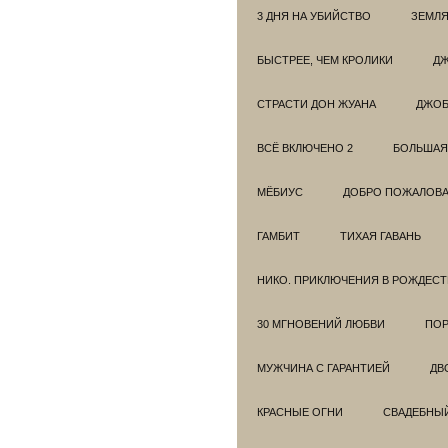
3 ДНЯ НА УБИЙСТВО
ЗЕМЛЯ
БЫСТРЕЕ, ЧЕМ КРОЛИКИ
ДЖ
СТРАСТИ ДОН ЖУАНА
ДЖО
ВСЁ ВКЛЮЧЕНО 2
БОЛЬШАЯ
МЁБИУС
ДОБРО ПОЖАЛОВАТ
ГАМБИТ
ТИХАЯ ГАВАНЬ
НИКО. ПРИКЛЮЧЕНИЯ В РОЖДЕСТ
30 МГНОВЕНИЙ ЛЮБВИ
ПОР
МУЖЧИНА С ГАРАНТИЕЙ
ДВ
КРАСНЫЕ ОГНИ
СВАДЕБНЫ