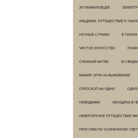
28 ПАНФИЛОВЦЕВ
ЗЕМЛЕТ
АЛЬДАБРА. ПУТЕШЕСТВИЕ К ТАИ
НОЧНЫЕ СТРАЖИ
В ТИХОМ
ЧИСТОЕ ИСКУССТВО
ПОМН
СНЕЖНАЯ БИТВА
30 СВИДА
МАФИЯ: ИГРА НА ВЫЖИВАНИЕ
ГОРОСКОП НА УДАЧУ
ОДНО
НЕВИДИМКИ
ЖЕНЩИНА В Ч
НЕВЕРОЯТНОЕ ПУТЕШЕСТВИЕ МИС
ПРОГУЛКА ПО СОЛНЕЧНОМУ СВЕТ