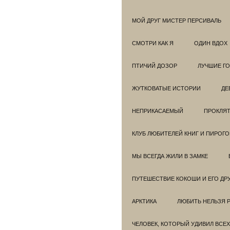
МОЙ ДРУГ МИСТЕР ПЕРСИВАЛЬ
СМОТРИ КАК Я
ОДИН ВДОХ
ПТИЧИЙ ДОЗОР
ЛУЧШИЕ Г
ЖУТКОВАТЫЕ ИСТОРИИ
ДЕ
НЕПРИКАСАЕМЫЙ
ПРОКЛЯТ
КЛУБ ЛЮБИТЕЛЕЙ КНИГ И ПИРОГ
МЫ ВСЕГДА ЖИЛИ В ЗАМКЕ
ПУТЕШЕСТВИЕ КОКОШИ И ЕГО ДР
АРКТИКА
ЛЮБИТЬ НЕЛЬЗЯ 
ЧЕЛОВЕК, КОТОРЫЙ УДИВИЛ ВСЕХ