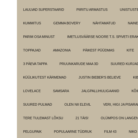
LAULVAD SUPERSTAARID
PIIRITU ARMASTUS
UNISTUST
KUMMITUS
GEMMA BOVERY
NÄHTAMATUD
NAINE
PARIM OSA MINUST
IMETLUSVÄÄRSE NOORE T.S. SPIVETI ER
TOPPAJAD
AMAZONIA
PÄIKEST PÜÜDMAS
KITE
3 PÄEVA TAPPA
PRUUNKARUDE MAA 3D
SUURED KURJA
KÜÜLIKUTEST KÄRMEMAD
JUSTIN BIEBER'S BELIEVE
KI
LOVELACE
SAMSARA
JALGPALLIHULIGAANID
KÕI
SUURED PULMAD
OLEN NII ELEVIL
VERI, HIGI JA PISAR
TERE TULEMAST LÕKSU
21 TÄIS!
OLÜMPOS ON LANGE
PELGUPAIK
POPULAARNE TÜDRUK
FILM 43
NIKO