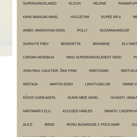
SUPERKANGELASED
KLOON
HELENE
RAAMATUPO
KAHE MAAILMA VAHEL
HÜLGETIIM
KUPEE NR.6
M
AINBO. AMASOONIA SÜDA
POLLY
SUZANNA ANDLER
SURNUTE PÄEV
BENEDETTA
ÄRKAMINE
ELU MAI
CARDINI MOEMAJA
MINU SUPERKANGELASEST VEND
P
JEAN PAUL GAULTIER: ŠIKK FRIIK
PARFÜÜMID
NEETUD 
ARETAJA
MARTIN EDEN
LAHUTUSKLUBI
VIIMNE 
KÕIGE UUEM AASTA
IGAVIK MEIE VAHEL
HÜVASTI, VANA 
NÄHTAMATU ELU
KULDSED HÄÄLED
BANKSY. LINDPRII 
ALICE
BIIDID
RONG BUSANISSE 2: POOLSAAR
OL