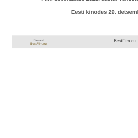
Eesti kinodes 29. detsemb
Firmast
BestFilm.eu —
BestFilm.eu