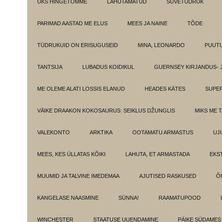
ÜKS HINGETÕMME
LAHUTAMATUD
SUVETÜDRUK
PARIMAD AASTAD ME ELUS
MEES JA NAINE
TÕDE
TÜDRUKUID ON ERISUGUSEID
MINA, LEONARDO
PUUT
TANTSIJA
LUBADUS KOIDIKUL
GUERNSEY KIRJANDUS- 
ME OLEME ALATI LOSSIS ELANUD
HEADES KÄTES
SUPE
VÄIKE DRAAKON KOKOSAURUS: SEIKLUS DŽUNGLIS
MIKS ME 
VALEKONTO
ARKTIKA
OOTAMATU ARMASTUS
UJ
MEES, KES ÜLLATAS KÕIKI
LAHUTA, ET ARMASTADA
EKS
MUUMID JA TALVINE IMEDEMAA
AJUTISED RASKUSED
Õ
KANGELASE NAASMINE
SÜNNA!
RAAMATUPOOD
WINCHESTER
STAATUSE UUENDAMINE
PÄIKE SÜDAMES