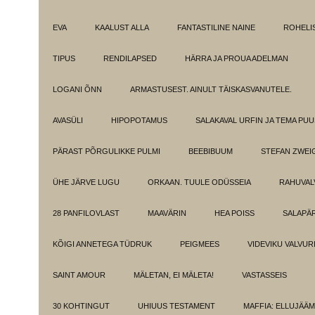
EVA
KAALUST ALLA
FANTASTILINE NAINE
ROHELI
TIPUS
RENDILAPSED
HÄRRA JA PROUA ADELMAN
LOGANI ÕNN
ARMASTUSEST. AINULT TÄISKASVANUTELE.
AVASÜLI
HIPOPOTAMUS
SALAKAVAL URFIN JA TEMA PU
PÄRAST PÕRGULIKKE PULMI
BEEBIBUUM
STEFAN ZWEI
ÜHE JÄRVE LUGU
ORKAAN. TUULE ODÜSSEIA
RAHUVAL
28 PANFILOVLAST
MAAVÄRIN
HEA POISS
SALAPÄ
KÕIGI ANNETEGA TÜDRUK
PEIGMEES
VIDEVIKU VALVUR
SAINT AMOUR
MÄLETAN, EI MÄLETA!
VASTASSEIS
30 KOHTINGUT
UHIUUS TESTAMENT
MAFFIA: ELLUJÄÄ