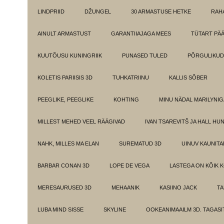
LINDPRIID
DŽUNGEL
30 ARMASTUSE HETKE
RAH
AINULT ARMASTUST
GARANTIIAJAGA MEES
TÜTART PÄ
KUUTÕUSU KUNINGRIIK
PUNASED TULED
PÕRGULIKUD
KOLETIS PARIISIS 3D
TUHKATRIINU
KALLIS SÕBER
PEEGLIKE, PEEGLIKE
KOHTING
MINU NÄDAL MARILYNIG
MILLEST MEHED VEEL RÄÄGIVAD
IVAN TSAREVITŠ JA HALL HU
NAHK, MILLES MA ELAN
SUREMATUD 3D
UINUV KAUNITA
BARBAR CONAN 3D
LOPE DE VEGA
LASTEGA ON KÕIK 
MERESAURUSED 3D
MEHAANIK
KASIINO JACK
TA
LUBA MIND SISSE
SKYLINE
OOKEANIMAAILM 3D. TAGASI