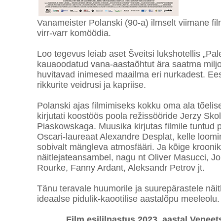
Vanameister Polanski (90-a) ilmselt viimane f
virr-varr komöödia.
Loo tegevus leiab aset Šveitsi lukshotellis „P
kauaoodatud vana-aastaõhtut ära saatma miljo
huvitavad inimesed maailma eri nurkadest. Ees 
rikkurite veidrusi ja kapriise.
Polanski ajas filmimiseks kokku oma ala tõelis
kirjutati koostöös poola režissööride Jerzy Sk
Piaskowskaga. Muusika kirjutas filmile tuntud p
Oscari-laureaat Alexandre Desplat, kelle loomin
sobivalt mängleva atmosfääri. Ja kõige kroonik
näitlejateansambel, nagu nt Oliver Masucci, J
Rourke, Fanny Ardant, Aleksandr Petrov jt.
Tänu teravale huumorile ja suurepärastele näitl
ideaalse pidulik-kaootilise aastalõpu meeleolu.
Film esililnastus 2023. aastal Veneetsi