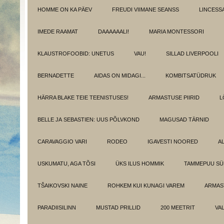
HOMME ON KA PÄEV
FREUDI VIIMANE SEANSS
LINCESS
IMEDE RAAMAT
DAAAAAALI!
MARIA MONTESSORI
KLAUSTROFOOBID: UNETUS
VAU!
SILLAD LIVERPOOLI
BERNADETTE
AIDAS ON MIDAGI...
KOMBITSATÜDRUK
HÄRRA BLAKE TEIE TEENISTUSES!
ARMASTUSE PIIRID
L
BELLE JA SEBASTIEN: UUS PÕLVKOND
MAGUSAD TÄRNID
CARAVAGGIO VARI
RODEO
IGAVESTI NOORED
A
USKUMATU, AGA TÕSI
ÜKS ILUS HOMMIK
TAMMEPUU S
TŠAIKOVSKI NAINE
ROHKEM KUI KUNAGI VAREM
ARMAST
PARADIISILINN
MUSTAD PRILLID
200 MEETRIT
VA