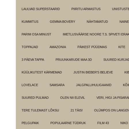
LAULVAD SUPERSTAARID
PIIRITU ARMASTUS
UNISTUST
KUMMITUS
GEMMA BOVERY
NÄHTAMATUD
NAINE
PARIM OSA MINUST
IMETLUSVÄÄRSE NOORE T.S. SPIVETI ER
TOPPAJAD
AMAZONIA
PÄIKEST PÜÜDMAS
KITE
3 PÄEVA TAPPA
PRUUNKARUDE MAA 3D
SUURED KURJA
KÜÜLIKUTEST KÄRMEMAD
JUSTIN BIEBER'S BELIEVE
KI
LOVELACE
SAMSARA
JALGPALLIHULIGAANID
KÕI
SUURED PULMAD
OLEN NII ELEVIL
VERI, HIGI JA PISAR
TERE TULEMAST LÕKSU
21 TÄIS!
OLÜMPOS ON LANGE
PELGUPAIK
POPULAARNE TÜDRUK
FILM 43
NIKO