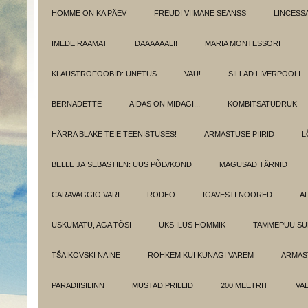
HOMME ON KA PÄEV
FREUDI VIIMANE SEANSS
LINCESS
IMEDE RAAMAT
DAAAAAALI!
MARIA MONTESSORI
KLAUSTROFOOBID: UNETUS
VAU!
SILLAD LIVERPOOLI
BERNADETTE
AIDAS ON MIDAGI...
KOMBITSATÜDRUK
HÄRRA BLAKE TEIE TEENISTUSES!
ARMASTUSE PIIRID
L
BELLE JA SEBASTIEN: UUS PÕLVKOND
MAGUSAD TÄRNID
CARAVAGGIO VARI
RODEO
IGAVESTI NOORED
A
USKUMATU, AGA TÕSI
ÜKS ILUS HOMMIK
TAMMEPUU S
TŠAIKOVSKI NAINE
ROHKEM KUI KUNAGI VAREM
ARMAST
PARADIISILINN
MUSTAD PRILLID
200 MEETRIT
VA