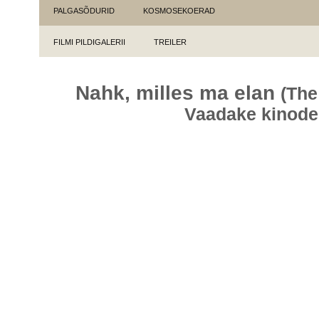
PALGASÕDURID
KOSMOSEKOERAD
FILMI PILDIGALERII
TREILER
Nahk, milles ma elan
(The
Vaadake kinode