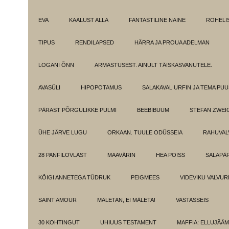
EVA
KAALUST ALLA
FANTASTILINE NAINE
ROHELI
TIPUS
RENDILAPSED
HÄRRA JA PROUA ADELMAN
LOGANI ÕNN
ARMASTUSEST. AINULT TÄISKASVANUTELE.
AVASÜLI
HIPOPOTAMUS
SALAKAVAL URFIN JA TEMA PU
PÄRAST PÕRGULIKKE PULMI
BEEBIBUUM
STEFAN ZWEI
ÜHE JÄRVE LUGU
ORKAAN. TUULE ODÜSSEIA
RAHUVAL
28 PANFILOVLAST
MAAVÄRIN
HEA POISS
SALAPÄ
KÕIGI ANNETEGA TÜDRUK
PEIGMEES
VIDEVIKU VALVUR
SAINT AMOUR
MÄLETAN, EI MÄLETA!
VASTASSEIS
30 KOHTINGUT
UHIUUS TESTAMENT
MAFFIA: ELLUJÄÄ