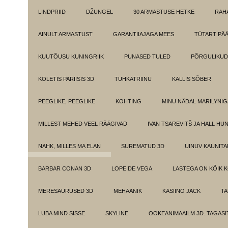
LINDPRIID
DŽUNGEL
30 ARMASTUSE HETKE
RAH
AINULT ARMASTUST
GARANTIIAJAGA MEES
TÜTART PÄ
KUUTÕUSU KUNINGRIIK
PUNASED TULED
PÕRGULIKUD
KOLETIS PARIISIS 3D
TUHKATRIINU
KALLIS SÕBER
PEEGLIKE, PEEGLIKE
KOHTING
MINU NÄDAL MARILYNIG
MILLEST MEHED VEEL RÄÄGIVAD
IVAN TSAREVITŠ JA HALL HU
NAHK, MILLES MA ELAN
SUREMATUD 3D
UINUV KAUNITA
BARBAR CONAN 3D
LOPE DE VEGA
LASTEGA ON KÕIK 
MERESAURUSED 3D
MEHAANIK
KASIINO JACK
TA
LUBA MIND SISSE
SKYLINE
OOKEANIMAAILM 3D. TAGASI