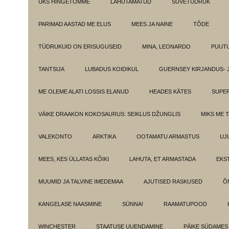
ÜKS HINGETÕMME
LAHUTAMATUD
SUVETÜDRUK
PARIMAD AASTAD ME ELUS
MEES JA NAINE
TÕDE
TÜDRUKUID ON ERISUGUSEID
MINA, LEONARDO
PUUT
TANTSIJA
LUBADUS KOIDIKUL
GUERNSEY KIRJANDUS- 
ME OLEME ALATI LOSSIS ELANUD
HEADES KÄTES
SUPE
VÄIKE DRAAKON KOKOSAURUS: SEIKLUS DŽUNGLIS
MIKS ME 
VALEKONTO
ARKTIKA
OOTAMATU ARMASTUS
UJ
MEES, KES ÜLLATAS KÕIKI
LAHUTA, ET ARMASTADA
EKS
MUUMID JA TALVINE IMEDEMAA
AJUTISED RASKUSED
Õ
KANGELASE NAASMINE
SÜNNA!
RAAMATUPOOD
WINCHESTER
STAATUSE UUENDAMINE
PÄIKE SÜDAMES