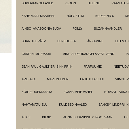
SUPERKANGELASED
KLOON
HELENE
RAAMATUPO
KAHE MAAILMA VAHEL
HÜLGETIIM
KUPEE NR.6
M
AINBO. AMASOONIA SÜDA
POLLY
SUZANNA ANDLER
SURNUTE PÄEV
BENEDETTA
ÄRKAMINE
ELU MAI
CARDINI MOEMAJA
MINU SUPERKANGELASEST VEND
P
JEAN PAUL GAULTIER: ŠIKK FRIIK
PARFÜÜMID
NEETUD 
ARETAJA
MARTIN EDEN
LAHUTUSKLUBI
VIIMNE 
KÕIGE UUEM AASTA
IGAVIK MEIE VAHEL
HÜVASTI, VANA 
NÄHTAMATU ELU
KULDSED HÄÄLED
BANKSY. LINDPRII 
ALICE
BIIDID
RONG BUSANISSE 2: POOLSAAR
OL