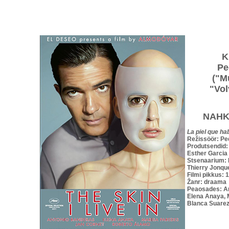
K
Pe
("M
"Vol
NAHK
La piel que ha
Režissöör: P
Produtsendid:
Esther Garcia
Stsenaarium: 
Thierry Jonque
Filmi pikkus: 
Žanr: draama
Peaosades: A
Elena Anaya, 
Blanca Suarez