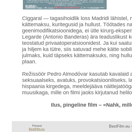
Ciggaral — tagasihoidlik loss Madridi lähistel,
kättemaksu, kuritegusid ja hullust. Töötades n
geenimodifikatsioonidega, ei ütle kirurg-ekspe
Legarde (Antonio Banderas) ära teaduslikust 
teostatud privaatoperatsioonidest. Ja kui saatu
ja hiljem ka tütre, siis satuvad mehe kätte sobi
julmaks, kuid täpseks kättemaksuks, ning hullu
plaan.
Režissöör Pedro Almodóvar kasutab kavalaid ak
seksuaalseks, avatuks, provokatsiooniliseks, l
hispaania kirgedega, meeldejääva näitlejatöög
muusikaga, mille on filmi jaoks kirjutanud helilo
Ilus, pingeline film – «Nahk, mil
Firmast
BestFilm.eu —
BestFilm.eu