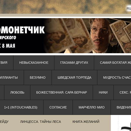
R
ТВИЯ
НЕВЫСКАЗАННОЕ
ГЛАЗАМИ ДРУГИХ
САМАЯ БОГАТАЯ Ж
РИЛЛИАНТЫ
БЕЗУМНО
ШВЕДСКАЯ ТОРПЕДА
МУДРОСТЬ СЧАС
ЛЮБОВЬ
БОЖЕСТВЕННАЯ. САРА БЕРНАР
НИКИ
СЕКС.
1+1 (INTOUCHABLES)
СОГЛАСИЕ
МАРЧЕЛЛО МИО
ВИДЕНИ
РЕЙДУ
ЛИНЦЕССА. ТАЙНЫ ЛЕСА
КНИГА ЖЕЛАНИЙ