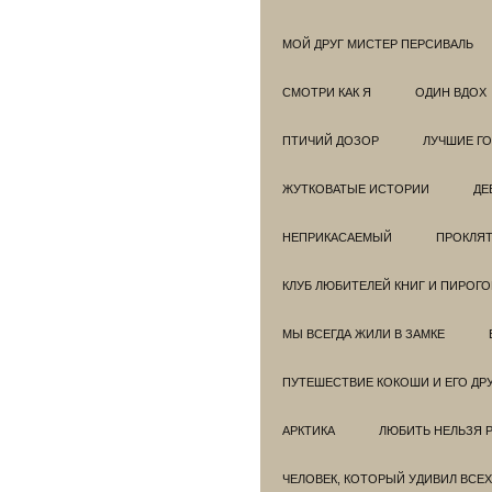
МОЙ ДРУГ МИСТЕР ПЕРСИВАЛЬ
СМОТРИ КАК Я
ОДИН ВДОХ
ПТИЧИЙ ДОЗОР
ЛУЧШИЕ Г
ЖУТКОВАТЫЕ ИСТОРИИ
ДЕ
НЕПРИКАСАЕМЫЙ
ПРОКЛЯТ
КЛУБ ЛЮБИТЕЛЕЙ КНИГ И ПИРОГ
МЫ ВСЕГДА ЖИЛИ В ЗАМКЕ
ПУТЕШЕСТВИЕ КОКОШИ И ЕГО ДР
АРКТИКА
ЛЮБИТЬ НЕЛЬЗЯ 
ЧЕЛОВЕК, КОТОРЫЙ УДИВИЛ ВСЕХ