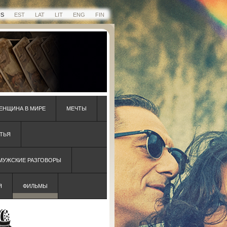
US
EST
LAT
LIT
ENG
FIN
ЕНЩИНА В МИРЕ
МЕЧТЫ
ТЬЯ
 МУЖСКИЕ РАЗГОВОРЫ
Я
ФИЛЬМЫ