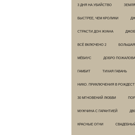
3 ДНЯ НА УБИЙСТВО
ЗЕМЛЯ
БЫСТРЕЕ, ЧЕМ КРОЛИКИ
ДЖ
СТРАСТИ ДОН ЖУАНА
ДЖО
ВСЁ ВКЛЮЧЕНО 2
БОЛЬШАЯ
МЁБИУС
ДОБРО ПОЖАЛОВАТ
ГАМБИТ
ТИХАЯ ГАВАНЬ
НИКО. ПРИКЛЮЧЕНИЯ В РОЖДЕСТ
30 МГНОВЕНИЙ ЛЮБВИ
ПОР
МУЖЧИНА С ГАРАНТИЕЙ
ДВ
КРАСНЫЕ ОГНИ
СВАДЕБНЫ