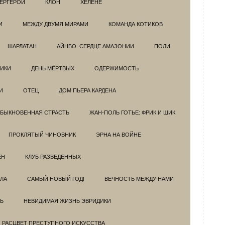
ЕРГЕРОИ
КЛОН
ХЕЛЕНЕ
И
МЕЖДУ ДВУМЯ МИРАМИ
КОМАНДА КОТИКОВ
ШАРЛАТАН
АЙНБО. СЕРДЦЕ АМАЗОНИИ
ПОЛИ
ИКИ
ДЕНЬ МЁРТВЫХ
ОДЕРЖИМОСТЬ
И
ОТЕЦ
ДОМ ПЬЕРА КАРДЕНА
БЫКНОВЕННАЯ СТРАСТЬ
ЖАН-ПОЛЬ ГОТЬЕ: ФРИК И ШИК
ПРОКЛЯТЫЙ ЧИНОВНИК
ЭРНА НА ВОЙНЕ
ЕН
КЛУБ РАЗВЕДEННЫХ
ЗЛА
САМЫЙ НОВЫЙ ГОД!
ВЕЧНОСТЬ МЕЖДУ НАМИ
Ь
НЕВИДИМАЯ ЖИЗНЬ ЭВРИДИКИ
. РАСЦВЕТ ПРЕСТУПНОГО ИСКУССТВА