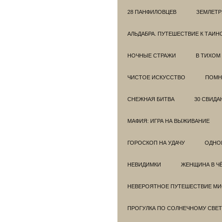
28 ПАНФИЛОВЦЕВ
ЗЕМЛЕТ
АЛЬДАБРА. ПУТЕШЕСТВИЕ К ТАИ
НОЧНЫЕ СТРАЖИ
В ТИХОМ
ЧИСТОЕ ИСКУССТВО
ПОМН
СНЕЖНАЯ БИТВА
30 СВИДА
МАФИЯ: ИГРА НА ВЫЖИВАНИЕ
ГОРОСКОП НА УДАЧУ
ОДНО
НЕВИДИМКИ
ЖЕНЩИНА В Ч
НЕВЕРОЯТНОЕ ПУТЕШЕСТВИЕ МИС
ПРОГУЛКА ПО СОЛНЕЧНОМУ СВЕТ