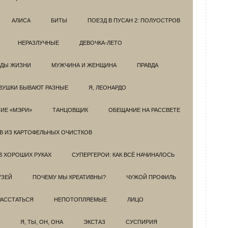
АЛИСА
БИТЫ
ПОЕЗД В ПУСАН 2: ПОЛУОСТРОВ
НЕРАЗЛУЧНЫЕ
ДЕВОЧКА-ЛЕТО
ОДЫ ЖИЗНИ
МУЖЧИНА И ЖЕНЩИНА
ПРАВДА
ВУШКИ БЫВАЮТ РАЗНЫЕ
Я, ЛЕОНАРДО
ИЕ «МЭРИ»
ТАНЦОВЩИК
ОБЕЩАНИЕ НА РАССВЕТЕ
ОВ ИЗ КАРТОФЕЛЬНЫХ ОЧИСТКОВ
В ХОРОШИХ РУКАХ
СУПЕРГЕРОИ: КАК ВСЁ НАЧИНАЛОСЬ
УЗЕЙ
ПОЧЕМУ МЫ КРЕАТИВНЫ?
ЧУЖОЙ ПРОФИЛЬ
РАССТАТЬСЯ
НЕПОТОПЛЯЕМЫЕ
ЛИЦО
Я, ТЫ, ОН, ОНА
ЭКСТАЗ
СУСПИРИЯ