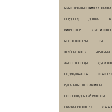
МУМИ-ТРОЛЛИ И ЗИМНЯЯ СКАЗКА
СЕРДЦЕЕД
ДНЮХА!
К
ВИНЧЕСТЕР
ВПУСТИ СОЛН
МЕСТО ВСТРЕЧИ
ЕВА
ЗЕЛЁНЫЕ КОТЫ
АРИТМИЯ
ЖИЗНЬ ВПЕРЕДИ
УДАЧА ЛО
ПОДВОДНАЯ ЭРА
С РАСПР
ИДЕАЛЬНЫЕ НЕЗНАКОМЦЫ
ПОСЛЕСВАДЕБНЫЙ РАЗГРОМ
СКАЗКА ПРО ОЗЕРО
УРАГАН