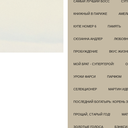
САМЫЙ ЛУЧШИЙ БОСС
СУП
КНИЖНЫЙ В ПАРИЖЕ
АМЕЛ
КУПЕ НОМЕР 6
ПАМЯТЬ
СЮЗАННА АНДЛЕР
ЛЮБОВН
ПРОБУЖДЕНИЕ
ВКУС ЖИЗН
МОЙ БРАТ - СУПЕРГЕРОЙ!
О
УРОКИ ФАРСИ
ПАРФЮМ
СЕЛЕКЦИОНЕР
МАРТИН ИД
ПОСЛЕДНИЙ БОГАТЫРЬ: КОРЕНЬ 
ПРОЩАЙ, СТАРЫЙ ГОД!
МАТ
ЗОЛОТЫЕ ГОЛОСА
БЭНКСИ