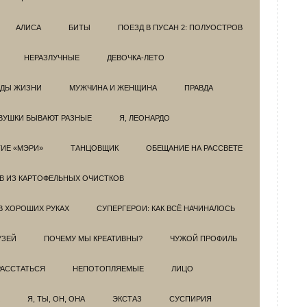
АЛИСА
БИТЫ
ПОЕЗД В ПУСАН 2: ПОЛУОСТРОВ
НЕРАЗЛУЧНЫЕ
ДЕВОЧКА-ЛЕТО
ОДЫ ЖИЗНИ
МУЖЧИНА И ЖЕНЩИНА
ПРАВДА
ВУШКИ БЫВАЮТ РАЗНЫЕ
Я, ЛЕОНАРДО
ИЕ «МЭРИ»
ТАНЦОВЩИК
ОБЕЩАНИЕ НА РАССВЕТЕ
ОВ ИЗ КАРТОФЕЛЬНЫХ ОЧИСТКОВ
В ХОРОШИХ РУКАХ
СУПЕРГЕРОИ: КАК ВСЁ НАЧИНАЛОСЬ
УЗЕЙ
ПОЧЕМУ МЫ КРЕАТИВНЫ?
ЧУЖОЙ ПРОФИЛЬ
РАССТАТЬСЯ
НЕПОТОПЛЯЕМЫЕ
ЛИЦО
Я, ТЫ, ОН, ОНА
ЭКСТАЗ
СУСПИРИЯ