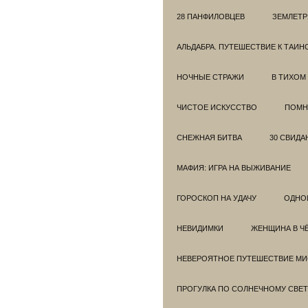
28 ПАНФИЛОВЦЕВ
ЗЕМЛЕТ
АЛЬДАБРА. ПУТЕШЕСТВИЕ К ТАИ
НОЧНЫЕ СТРАЖИ
В ТИХОМ
ЧИСТОЕ ИСКУССТВО
ПОМН
СНЕЖНАЯ БИТВА
30 СВИДА
МАФИЯ: ИГРА НА ВЫЖИВАНИЕ
ГОРОСКОП НА УДАЧУ
ОДНО
НЕВИДИМКИ
ЖЕНЩИНА В Ч
НЕВЕРОЯТНОЕ ПУТЕШЕСТВИЕ МИС
ПРОГУЛКА ПО СОЛНЕЧНОМУ СВЕТ