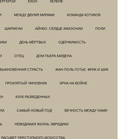
ЕРГЕРОИ
КЛОН
ХЕЛЕНЕ
И
МЕЖДУ ДВУМЯ МИРАМИ
КОМАНДА КОТИКОВ
ШАРЛАТАН
АЙНБО. СЕРДЦЕ АМАЗОНИИ
ПОЛИ
ИКИ
ДЕНЬ МЁРТВЫХ
ОДЕРЖИМОСТЬ
И
ОТЕЦ
ДОМ ПЬЕРА КАРДЕНА
БЫКНОВЕННАЯ СТРАСТЬ
ЖАН-ПОЛЬ ГОТЬЕ: ФРИК И ШИК
ПРОКЛЯТЫЙ ЧИНОВНИК
ЭРНА НА ВОЙНЕ
ЕН
КЛУБ РАЗВЕДEННЫХ
ЗЛА
САМЫЙ НОВЫЙ ГОД!
ВЕЧНОСТЬ МЕЖДУ НАМИ
Ь
НЕВИДИМАЯ ЖИЗНЬ ЭВРИДИКИ
. РАСЦВЕТ ПРЕСТУПНОГО ИСКУССТВА