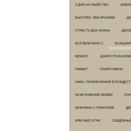
3 ДНЯ НА УБИЙСТВО
ЗЕМЛЯ
БЫСТРЕЕ, ЧЕМ КРОЛИКИ
ДЖ
СТРАСТИ ДОН ЖУАНА
ДЖО
ВСЁ ВКЛЮЧЕНО 2
БОЛЬШАЯ
МЁБИУС
ДОБРО ПОЖАЛОВАТ
ГАМБИТ
ТИХАЯ ГАВАНЬ
НИКО. ПРИКЛЮЧЕНИЯ В РОЖДЕСТ
30 МГНОВЕНИЙ ЛЮБВИ
ПОР
МУЖЧИНА С ГАРАНТИЕЙ
ДВ
КРАСНЫЕ ОГНИ
СВАДЕБНЫ