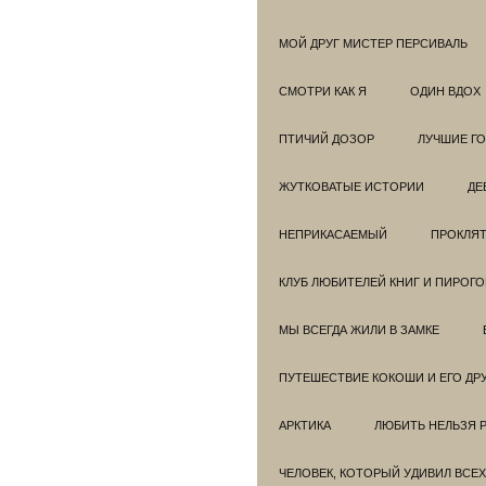
МОЙ ДРУГ МИСТЕР ПЕРСИВАЛЬ
СМОТРИ КАК Я
ОДИН ВДОХ
ПТИЧИЙ ДОЗОР
ЛУЧШИЕ Г
ЖУТКОВАТЫЕ ИСТОРИИ
ДЕ
НЕПРИКАСАЕМЫЙ
ПРОКЛЯТ
КЛУБ ЛЮБИТЕЛЕЙ КНИГ И ПИРОГ
МЫ ВСЕГДА ЖИЛИ В ЗАМКЕ
ПУТЕШЕСТВИЕ КОКОШИ И ЕГО ДР
АРКТИКА
ЛЮБИТЬ НЕЛЬЗЯ 
ЧЕЛОВЕК, КОТОРЫЙ УДИВИЛ ВСЕХ