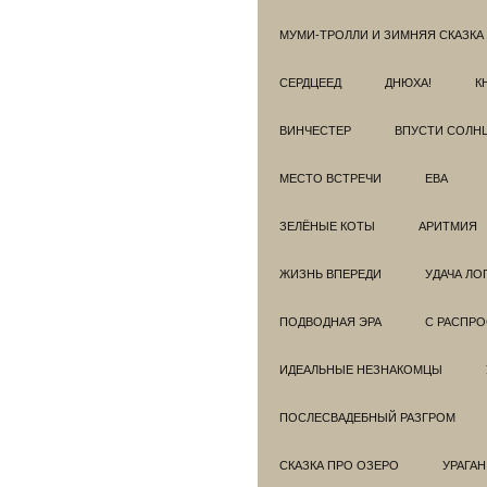
МУМИ-ТРОЛЛИ И ЗИМНЯЯ СКАЗКА
СЕРДЦЕЕД
ДНЮХА!
К
ВИНЧЕСТЕР
ВПУСТИ СОЛН
МЕСТО ВСТРЕЧИ
ЕВА
ЗЕЛЁНЫЕ КОТЫ
АРИТМИЯ
ЖИЗНЬ ВПЕРЕДИ
УДАЧА ЛО
ПОДВОДНАЯ ЭРА
С РАСПР
ИДЕАЛЬНЫЕ НЕЗНАКОМЦЫ
ПОСЛЕСВАДЕБНЫЙ РАЗГРОМ
СКАЗКА ПРО ОЗЕРО
УРАГАН