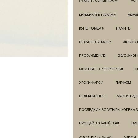
САМЫЙ ЛУЧШИЙ БОСС
СУП
КНИЖНЫЙ В ПАРИЖЕ
АМЕЛ
КУПЕ НОМЕР 6
ПАМЯТЬ
СЮЗАННА АНДЛЕР
ЛЮБОВН
ПРОБУЖДЕНИЕ
ВКУС ЖИЗН
МОЙ БРАТ - СУПЕРГЕРОЙ!
О
УРОКИ ФАРСИ
ПАРФЮМ
СЕЛЕКЦИОНЕР
МАРТИН ИД
ПОСЛЕДНИЙ БОГАТЫРЬ: КОРЕНЬ 
ПРОЩАЙ, СТАРЫЙ ГОД!
МАТ
ЗОЛОТЫЕ ГОЛОСА
БЭНКСИ