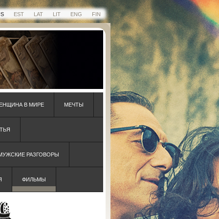
US
EST
LAT
LIT
ENG
FIN
ЕНЩИНА В МИРЕ
МЕЧТЫ
ТЬЯ
 МУЖСКИЕ РАЗГОВОРЫ
Я
ФИЛЬМЫ