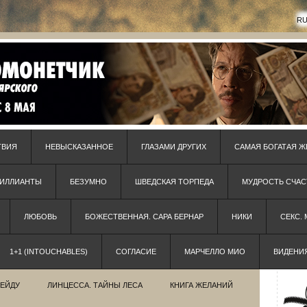
R
ТВИЯ
НЕВЫСКАЗАННОЕ
ГЛАЗАМИ ДРУГИХ
САМАЯ БОГАТАЯ Ж
РИЛЛИАНТЫ
БЕЗУМНО
ШВЕДСКАЯ ТОРПЕДА
МУДРОСТЬ СЧАС
ЛЮБОВЬ
БОЖЕСТВЕННАЯ. САРА БЕРНАР
НИКИ
СЕКС.
1+1 (INTOUCHABLES)
СОГЛАСИЕ
МАРЧЕЛЛО МИО
ВИДЕНИ
РЕЙДУ
ЛИНЦЕССА. ТАЙНЫ ЛЕСА
КНИГА ЖЕЛАНИЙ