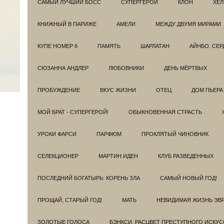
САМЫЙ ЛУЧШИЙ БОСС
СУПЕРГЕРОИ
КЛОН
ХЕЛ
КНИЖНЫЙ В ПАРИЖЕ
АМЕЛИ
МЕЖДУ ДВУМЯ МИРАМИ
КУПЕ НОМЕР 6
ПАМЯТЬ
ШАРЛАТАН
АЙНБО. СЕ
СЮЗАННА АНДЛЕР
ЛЮБОВНИКИ
ДЕНЬ МЁРТВЫХ
ПРОБУЖДЕНИЕ
ВКУС ЖИЗНИ
ОТЕЦ
ДОМ ПЬЕРА
МОЙ БРАТ - СУПЕРГЕРОЙ!
ОБЫКНОВЕННАЯ СТРАСТЬ
УРОКИ ФАРСИ
ПАРФЮМ
ПРОКЛЯТЫЙ ЧИНОВНИК
СЕЛЕКЦИОНЕР
МАРТИН ИДЕН
КЛУБ РАЗВЕДEННЫХ
ПОСЛЕДНИЙ БОГАТЫРЬ: КОРЕНЬ ЗЛА
САМЫЙ НОВЫЙ ГОД!
ПРОЩАЙ, СТАРЫЙ ГОД!
МАТЬ
НЕВИДИМАЯ ЖИЗНЬ ЭВ
ЗОЛОТЫЕ ГОЛОСА
БЭНКСИ. РАСЦВЕТ ПРЕСТУПНОГО ИСКУС