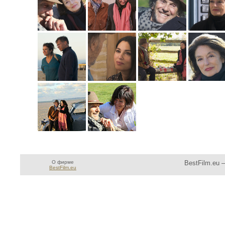
О фирме
BestFilm.eu 
BestFilm.eu