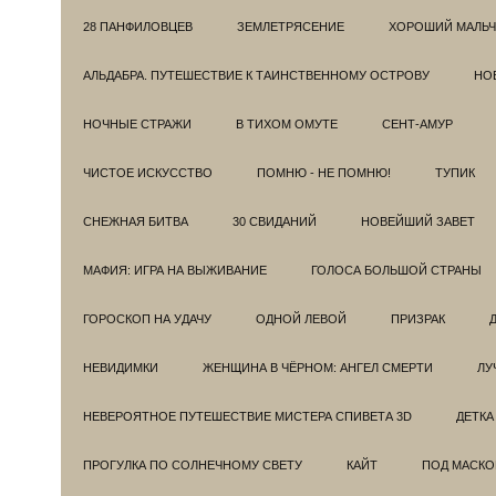
28 ПАНФИЛОВЦЕВ
ЗЕМЛЕТРЯСЕНИЕ
ХОРОШИЙ МАЛЬЧ
АЛЬДАБРА. ПУТЕШЕСТВИЕ К ТАИНСТВЕННОМУ ОСТРОВУ
НОВ
НОЧНЫЕ СТРАЖИ
В ТИХОМ ОМУТЕ
СЕНТ-АМУР
ЧИСТОЕ ИСКУССТВО
ПОМНЮ - НЕ ПОМНЮ!
ТУПИК
СНЕЖНАЯ БИТВА
30 СВИДАНИЙ
НОВЕЙШИЙ ЗАВЕТ
МАФИЯ: ИГРА НА ВЫЖИВАНИЕ
ГОЛОСА БОЛЬШОЙ СТРАНЫ
ГОРОСКОП НА УДАЧУ
ОДНОЙ ЛЕВОЙ
ПРИЗРАК
НЕВИДИМКИ
ЖЕНЩИНА В ЧЁРНОМ: АНГЕЛ СМЕРТИ
ЛУ
НЕВЕРОЯТНОЕ ПУТЕШЕСТВИЕ МИСТЕРА СПИВЕТА 3D
ДЕТКА
ПРОГУЛКА ПО СОЛНЕЧНОМУ СВЕТУ
КАЙТ
ПОД МАСКО