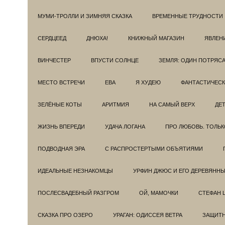
МУМИ-ТРОЛЛИ И ЗИМНЯЯ СКАЗКА
ВРЕМЕННЫЕ ТРУДНОСТИ
СЕРДЦЕЕД
ДНЮХА!
КНИЖНЫЙ МАГАЗИН
ЯВЛЕН
ВИНЧЕСТЕР
ВПУСТИ СОЛНЦЕ
ЗЕМЛЯ: ОДИН ПОТРЯС
МЕСТО ВСТРЕЧИ
ЕВА
Я ХУДЕЮ
ФАНТАСТИЧЕС
ЗЕЛЁНЫЕ КОТЫ
АРИТМИЯ
НА САМЫЙ ВЕРХ
ДЕ
ЖИЗНЬ ВПЕРЕДИ
УДАЧА ЛОГАНА
ПРО ЛЮБОВЬ. ТОЛЬК
ПОДВОДНАЯ ЭРА
С РАСПРОСТЕРТЫМИ ОБЪЯТИЯМИ
ИДЕАЛЬНЫЕ НЕЗНАКОМЦЫ
УРФИН ДЖЮС И ЕГО ДЕРЕВЯНН
ПОСЛЕСВАДЕБНЫЙ РАЗГРОМ
ОЙ, МАМОЧКИ
СТЕФАН 
СКАЗКА ПРО ОЗЕРО
УРАГАН: ОДИССЕЯ ВЕТРА
ЗАЩИТ