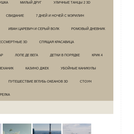
УШКА
МИЛЫЙ ДРУГ
УЛИЧНЫЕ ТАНЦЫ 2 3D
СВИДАНИЕ
7 ДНЕЙ И НОЧЕЙ С МЭРИЛИН
ИВАН ЦАРЕВИЧ И СЕРЫЙ ВОЛК
РОМОВЫЙ ДНЕВНИК
ЕССМЕРТНЫЕ 3D
СПЯЩАЯ КРАСАВИЦА
АР
ЛОПЕ ДЕ ВЕГА
ДЕТКИ В ПОРЯДКЕ
КРИК 4
МЕХАНИК
КАЗИНО ДЖЕК
УБОЙНЫЕ КАНИКУЛЫ
ПУТЕШЕСТВИЕ ВГЛУБЬ ОКЕАНОВ 3D
СТОУН
ТРЕЛКА