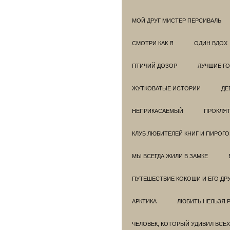
МОЙ ДРУГ МИСТЕР ПЕРСИВАЛЬ
СМОТРИ КАК Я
ОДИН ВДОХ
ПТИЧИЙ ДОЗОР
ЛУЧШИЕ Г
ЖУТКОВАТЫЕ ИСТОРИИ
ДЕ
НЕПРИКАСАЕМЫЙ
ПРОКЛЯТ
КЛУБ ЛЮБИТЕЛЕЙ КНИГ И ПИРОГ
МЫ ВСЕГДА ЖИЛИ В ЗАМКЕ
ПУТЕШЕСТВИЕ КОКОШИ И ЕГО ДР
АРКТИКА
ЛЮБИТЬ НЕЛЬЗЯ 
ЧЕЛОВЕК, КОТОРЫЙ УДИВИЛ ВСЕХ