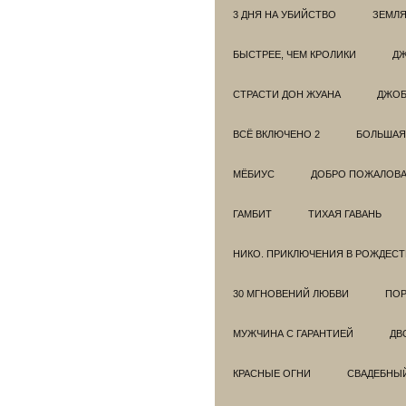
3 ДНЯ НА УБИЙСТВО
ЗЕМЛЯ
БЫСТРЕЕ, ЧЕМ КРОЛИКИ
ДЖ
СТРАСТИ ДОН ЖУАНА
ДЖО
ВСЁ ВКЛЮЧЕНО 2
БОЛЬШАЯ
МЁБИУС
ДОБРО ПОЖАЛОВАТ
ГАМБИТ
ТИХАЯ ГАВАНЬ
НИКО. ПРИКЛЮЧЕНИЯ В РОЖДЕСТ
30 МГНОВЕНИЙ ЛЮБВИ
ПОР
МУЖЧИНА С ГАРАНТИЕЙ
ДВ
КРАСНЫЕ ОГНИ
СВАДЕБНЫ