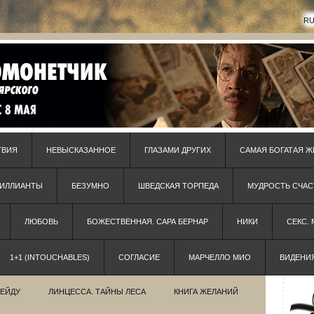
R
ТВИЯ
НЕВЫСКАЗАННОЕ
ГЛАЗАМИ ДРУГИХ
САМАЯ БОГАТАЯ Ж
РИЛЛИАНТЫ
БЕЗУМНО
ШВЕДСКАЯ ТОРПЕДА
МУДРОСТЬ СЧАС
ЛЮБОВЬ
БОЖЕСТВЕННАЯ. САРА БЕРНАР
НИКИ
СЕКС.
1+1 (INTOUCHABLES)
СОГЛАСИЕ
МАРЧЕЛЛО МИО
ВИДЕНИ
РЕЙДУ
ЛИНЦЕССА. ТАЙНЫ ЛЕСА
КНИГА ЖЕЛАНИЙ