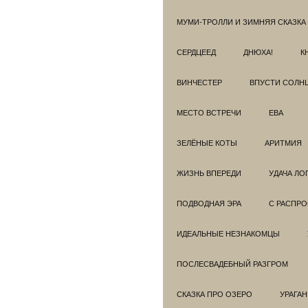
МУМИ-ТРОЛЛИ И ЗИМНЯЯ СКАЗКА
СЕРДЦЕЕД
ДНЮХА!
К
ВИНЧЕСТЕР
ВПУСТИ СОЛН
МЕСТО ВСТРЕЧИ
ЕВА
ЗЕЛЁНЫЕ КОТЫ
АРИТМИЯ
ЖИЗНЬ ВПЕРЕДИ
УДАЧА ЛО
ПОДВОДНАЯ ЭРА
С РАСПР
ИДЕАЛЬНЫЕ НЕЗНАКОМЦЫ
ПОСЛЕСВАДЕБНЫЙ РАЗГРОМ
СКАЗКА ПРО ОЗЕРО
УРАГАН