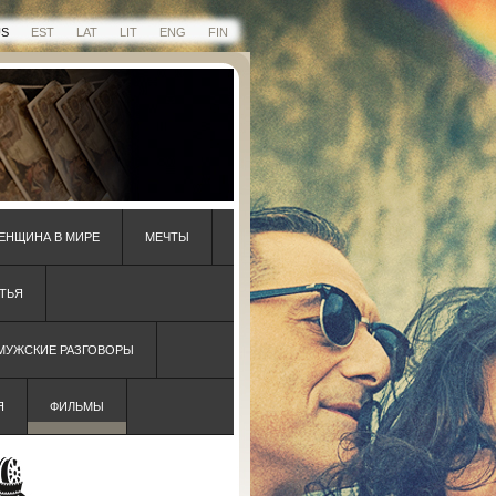
US
EST
LAT
LIT
ENG
FIN
ЕНЩИНА В МИРЕ
МЕЧТЫ
ТЬЯ
 МУЖСКИЕ РАЗГОВОРЫ
Я
ФИЛЬМЫ