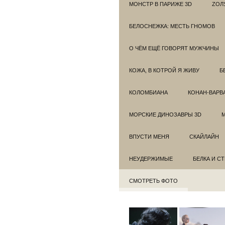
МОНСТР В ПАРИЖЕ 3D
ZОЛ
БЕЛОСНЕЖКА: МЕСТЬ ГНОМОВ
О ЧЁМ ЕЩЁ ГОВОРЯТ МУЖЧИНЫ
КОЖА, В КОТРОЙ Я ЖИВУ
Б
КОЛОМБИАНА
КОНАН-ВАРВ
МОРСКИЕ ДИНОЗАВРЫ 3D
ВПУСТИ МЕНЯ
СКАЙЛАЙН
НЕУДЕРЖИМЫЕ
БЕЛКА И С
СМОТРЕТЬ ФОТО