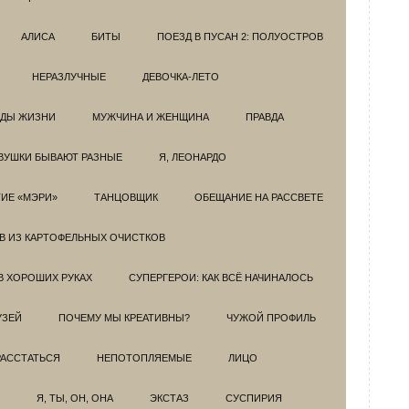
АЛИСА
БИТЫ
ПОЕЗД В ПУСАН 2: ПОЛУОСТРОВ
НЕРАЗЛУЧНЫЕ
ДЕВОЧКА-ЛЕТО
ОДЫ ЖИЗНИ
МУЖЧИНА И ЖЕНЩИНА
ПРАВДА
ВУШКИ БЫВАЮТ РАЗНЫЕ
Я, ЛЕОНАРДО
ИЕ «МЭРИ»
ТАНЦОВЩИК
ОБЕЩАНИЕ НА РАССВЕТЕ
ОВ ИЗ КАРТОФЕЛЬНЫХ ОЧИСТКОВ
В ХОРОШИХ РУКАХ
СУПЕРГЕРОИ: КАК ВСЁ НАЧИНАЛОСЬ
УЗЕЙ
ПОЧЕМУ МЫ КРЕАТИВНЫ?
ЧУЖОЙ ПРОФИЛЬ
РАССТАТЬСЯ
НЕПОТОПЛЯЕМЫЕ
ЛИЦО
Я, ТЫ, ОН, ОНА
ЭКСТАЗ
СУСПИРИЯ