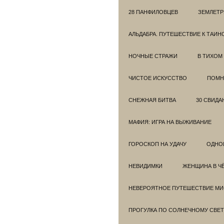
28 ПАНФИЛОВЦЕВ
ЗЕМЛЕТ
АЛЬДАБРА. ПУТЕШЕСТВИЕ К ТАИ
НОЧНЫЕ СТРАЖИ
В ТИХОМ
ЧИСТОЕ ИСКУССТВО
ПОМН
СНЕЖНАЯ БИТВА
30 СВИДА
МАФИЯ: ИГРА НА ВЫЖИВАНИЕ
ГОРОСКОП НА УДАЧУ
ОДНО
НЕВИДИМКИ
ЖЕНЩИНА В Ч
НЕВЕРОЯТНОЕ ПУТЕШЕСТВИЕ МИС
ПРОГУЛКА ПО СОЛНЕЧНОМУ СВЕТ