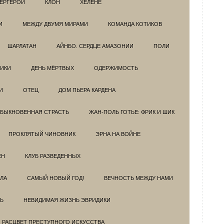
ЕРГЕРОИ
КЛОН
ХЕЛЕНЕ
И
МЕЖДУ ДВУМЯ МИРАМИ
КОМАНДА КОТИКОВ
ШАРЛАТАН
АЙНБО. СЕРДЦЕ АМАЗОНИИ
ПОЛИ
ИКИ
ДЕНЬ МЁРТВЫХ
ОДЕРЖИМОСТЬ
И
ОТЕЦ
ДОМ ПЬЕРА КАРДЕНА
БЫКНОВЕННАЯ СТРАСТЬ
ЖАН-ПОЛЬ ГОТЬЕ: ФРИК И ШИК
ПРОКЛЯТЫЙ ЧИНОВНИК
ЭРНА НА ВОЙНЕ
ЕН
КЛУБ РАЗВЕДEННЫХ
ЗЛА
САМЫЙ НОВЫЙ ГОД!
ВЕЧНОСТЬ МЕЖДУ НАМИ
Ь
НЕВИДИМАЯ ЖИЗНЬ ЭВРИДИКИ
. РАСЦВЕТ ПРЕСТУПНОГО ИСКУССТВА