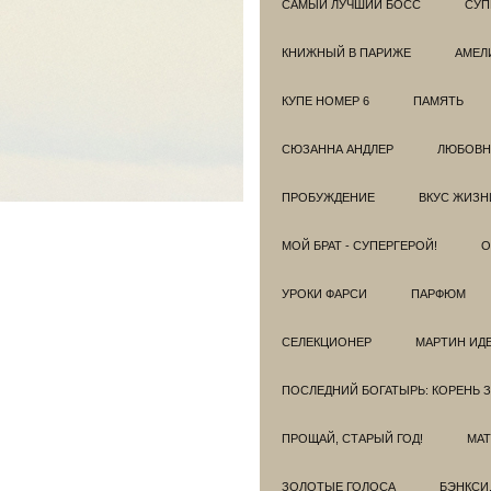
САМЫЙ ЛУЧШИЙ БОСС
СУП
КНИЖНЫЙ В ПАРИЖЕ
АМЕЛ
КУПЕ НОМЕР 6
ПАМЯТЬ
СЮЗАННА АНДЛЕР
ЛЮБОВН
ПРОБУЖДЕНИЕ
ВКУС ЖИЗН
МОЙ БРАТ - СУПЕРГЕРОЙ!
О
УРОКИ ФАРСИ
ПАРФЮМ
СЕЛЕКЦИОНЕР
МАРТИН ИД
ПОСЛЕДНИЙ БОГАТЫРЬ: КОРЕНЬ 
ПРОЩАЙ, СТАРЫЙ ГОД!
МАТ
ЗОЛОТЫЕ ГОЛОСА
БЭНКСИ