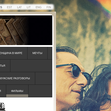
US
EST
LAT
LIT
ENG
FIN
ЕНЩИНА В МИРЕ
МЕЧТЫ
ТЬЯ
 МУЖСКИЕ РАЗГОВОРЫ
Я
ФИЛЬМЫ