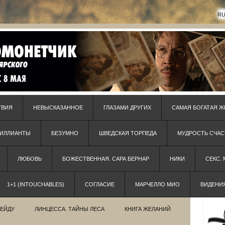
R
ТВИЯ
НЕВЫСКАЗАННОЕ
ГЛАЗАМИ ДРУГИХ
САМАЯ БОГАТАЯ Ж
РИЛЛИАНТЫ
БЕЗУМНО
ШВЕДСКАЯ ТОРПЕДА
МУДРОСТЬ СЧАС
ЛЮБОВЬ
БОЖЕСТВЕННАЯ. САРА БЕРНАР
НИКИ
СЕКС.
1+1 (INTOUCHABLES)
СОГЛАСИЕ
МАРЧЕЛЛО МИО
ВИДЕНИ
РЕЙДУ
ЛИНЦЕССА. ТАЙНЫ ЛЕСА
КНИГА ЖЕЛАНИЙ