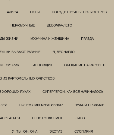
АЛИСА
БИТЫ
ПОЕЗД В ПУСАН 2: ПОЛУОСТРОВ
НЕРАЗЛУЧНЫЕ
ДЕВОЧКА-ЛЕТО
ОДЫ ЖИЗНИ
МУЖЧИНА И ЖЕНЩИНА
ПРАВДА
ВУШКИ БЫВАЮТ РАЗНЫЕ
Я, ЛЕОНАРДО
ИЕ «МЭРИ»
ТАНЦОВЩИК
ОБЕЩАНИЕ НА РАССВЕТЕ
ОВ ИЗ КАРТОФЕЛЬНЫХ ОЧИСТКОВ
В ХОРОШИХ РУКАХ
СУПЕРГЕРОИ: КАК ВСЁ НАЧИНАЛОСЬ
УЗЕЙ
ПОЧЕМУ МЫ КРЕАТИВНЫ?
ЧУЖОЙ ПРОФИЛЬ
РАССТАТЬСЯ
НЕПОТОПЛЯЕМЫЕ
ЛИЦО
Я, ТЫ, ОН, ОНА
ЭКСТАЗ
СУСПИРИЯ