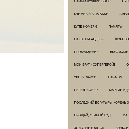
САМЫЙ ЛУЧШИЙ БОСС
СУП
КНИЖНЫЙ В ПАРИЖЕ
АМЕЛ
КУПЕ НОМЕР 6
ПАМЯТЬ
СЮЗАННА АНДЛЕР
ЛЮБОВН
ПРОБУЖДЕНИЕ
ВКУС ЖИЗН
МОЙ БРАТ - СУПЕРГЕРОЙ!
О
УРОКИ ФАРСИ
ПАРФЮМ
СЕЛЕКЦИОНЕР
МАРТИН ИД
ПОСЛЕДНИЙ БОГАТЫРЬ: КОРЕНЬ 
ПРОЩАЙ, СТАРЫЙ ГОД!
МАТ
ЗОЛОТЫЕ ГОЛОСА
БЭНКСИ