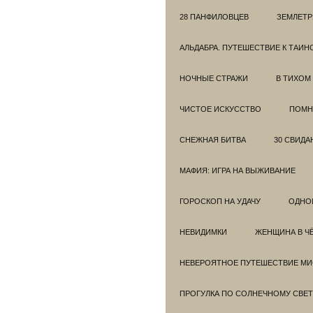
28 ПАНФИЛОВЦЕВ
ЗЕМЛЕТ
АЛЬДАБРА. ПУТЕШЕСТВИЕ К ТАИ
НОЧНЫЕ СТРАЖИ
В ТИХОМ
ЧИСТОЕ ИСКУССТВО
ПОМН
СНЕЖНАЯ БИТВА
30 СВИДА
МАФИЯ: ИГРА НА ВЫЖИВАНИЕ
ГОРОСКОП НА УДАЧУ
ОДНО
НЕВИДИМКИ
ЖЕНЩИНА В Ч
НЕВЕРОЯТНОЕ ПУТЕШЕСТВИЕ МИС
ПРОГУЛКА ПО СОЛНЕЧНОМУ СВЕТ