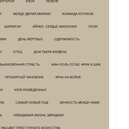
ЕРГЕРОИ
КЛОН
ХЕЛЕНЕ
И
МЕЖДУ ДВУМЯ МИРАМИ
КОМАНДА КОТИКОВ
ШАРЛАТАН
АЙНБО. СЕРДЦЕ АМАЗОНИИ
ПОЛИ
ИКИ
ДЕНЬ МЁРТВЫХ
ОДЕРЖИМОСТЬ
И
ОТЕЦ
ДОМ ПЬЕРА КАРДЕНА
БЫКНОВЕННАЯ СТРАСТЬ
ЖАН-ПОЛЬ ГОТЬЕ: ФРИК И ШИК
ПРОКЛЯТЫЙ ЧИНОВНИК
ЭРНА НА ВОЙНЕ
ЕН
КЛУБ РАЗВЕДEННЫХ
ЗЛА
САМЫЙ НОВЫЙ ГОД!
ВЕЧНОСТЬ МЕЖДУ НАМИ
Ь
НЕВИДИМАЯ ЖИЗНЬ ЭВРИДИКИ
. РАСЦВЕТ ПРЕСТУПНОГО ИСКУССТВА