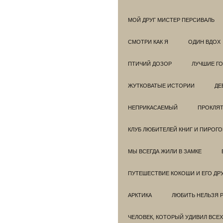
МОЙ ДРУГ МИСТЕР ПЕРСИВАЛЬ
СМОТРИ КАК Я
ОДИН ВДОХ
ПТИЧИЙ ДОЗОР
ЛУЧШИЕ Г
ЖУТКОВАТЫЕ ИСТОРИИ
ДЕ
НЕПРИКАСАЕМЫЙ
ПРОКЛЯТ
КЛУБ ЛЮБИТЕЛЕЙ КНИГ И ПИРОГ
МЫ ВСЕГДА ЖИЛИ В ЗАМКЕ
ПУТЕШЕСТВИЕ КОКОШИ И ЕГО ДР
АРКТИКА
ЛЮБИТЬ НЕЛЬЗЯ 
ЧЕЛОВЕК, КОТОРЫЙ УДИВИЛ ВСЕХ