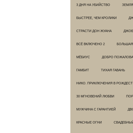
3 ДНЯ НА УБИЙСТВО
ЗЕМЛЯ
БЫСТРЕЕ, ЧЕМ КРОЛИКИ
ДЖ
СТРАСТИ ДОН ЖУАНА
ДЖО
ВСЁ ВКЛЮЧЕНО 2
БОЛЬШАЯ
МЁБИУС
ДОБРО ПОЖАЛОВАТ
ГАМБИТ
ТИХАЯ ГАВАНЬ
НИКО. ПРИКЛЮЧЕНИЯ В РОЖДЕСТ
30 МГНОВЕНИЙ ЛЮБВИ
ПОР
МУЖЧИНА С ГАРАНТИЕЙ
ДВ
КРАСНЫЕ ОГНИ
СВАДЕБНЫ