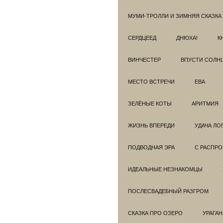
МУМИ-ТРОЛЛИ И ЗИМНЯЯ СКАЗКА
СЕРДЦЕЕД
ДНЮХА!
К
ВИНЧЕСТЕР
ВПУСТИ СОЛН
МЕСТО ВСТРЕЧИ
ЕВА
ЗЕЛЁНЫЕ КОТЫ
АРИТМИЯ
ЖИЗНЬ ВПЕРЕДИ
УДАЧА ЛО
ПОДВОДНАЯ ЭРА
С РАСПР
ИДЕАЛЬНЫЕ НЕЗНАКОМЦЫ
ПОСЛЕСВАДЕБНЫЙ РАЗГРОМ
СКАЗКА ПРО ОЗЕРО
УРАГАН