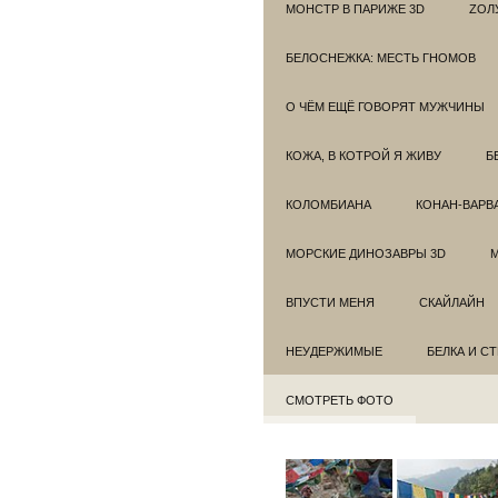
МОНСТР В ПАРИЖЕ 3D
ZОЛ
БЕЛОСНЕЖКА: МЕСТЬ ГНОМОВ
О ЧЁМ ЕЩЁ ГОВОРЯТ МУЖЧИНЫ
КОЖА, В КОТРОЙ Я ЖИВУ
Б
КОЛОМБИАНА
КОНАН-ВАРВ
МОРСКИЕ ДИНОЗАВРЫ 3D
ВПУСТИ МЕНЯ
СКАЙЛАЙН
НЕУДЕРЖИМЫЕ
БЕЛКА И С
СМОТРЕТЬ ФОТО