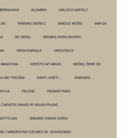
BERNIUKAS
ALDABRA
NAUJOJI KARTA Z
JAI
RINKIMŲ DIENA 2
SNIEGO MŪŠIS
MAFIJA
AS
BE SIENŲ
SĖKMĖS HOROSKOPAS
AI
VIENA KAIRIĄJA
VAIDUOKLIS
AMAZONIA
KERŠTO AITVARAS
MEŠKŲ ŽEMĖ 3D
U NEI TRIUŠIAI
KARTI, KARTI…
SAMSARA
NTIJA
PELENĖ
PASIMATYMAS
CARAITIS IVANAS IR VILKAS PILKAS
UNDYTOJAS
VAIKAMS VISKAS GERAI
NE I VANDENYNO GELMES 3D. SUGRIZIMAS