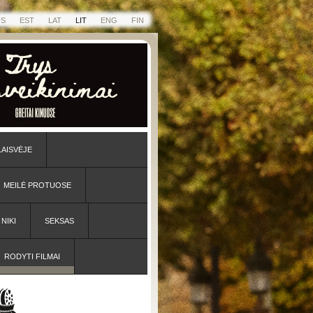
US
EST
LAT
LIT
ENG
FIN
LAISVĖJE
MEILĖ PROTUOSE
NIKI
SEKSAS
RODYTI FILMAI