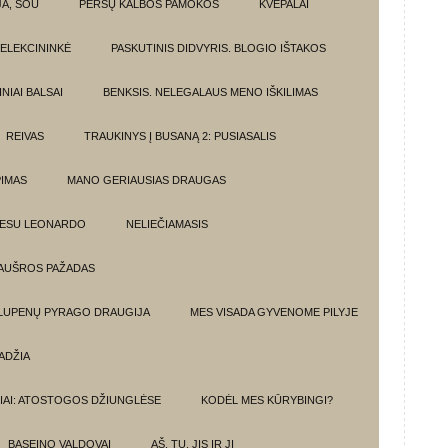
JA, ŠOU
PERSŲ KALBOS PAMOKOS
KVEPALAI
ELEKCININKĖ
PASKUTINIS DIDVYRIS. BLOGIO IŠTAKOS
NIAI BALSAI
BENKSIS. NELEGALAUS MENO IŠKILIMAS
REIVAS
TRAUKINYS Į BUSANĄ 2: PUSIASALIS
PIMAS
MANO GERIAUSIAS DRAUGAS
 ESU LEONARDO
NELIEČIAMASIS
AUŠROS PAŽADAS
 LUPENŲ PYRAGO DRAUGIJA
MES VISADA GYVENOME PILYJE
ADŽIA
IAI: ATOSTOGOS DŽIUNGLĖSE
KODĖL MES KŪRYBINGI?
BASEINO VALDOVAI
AŠ, TU, JIS IR JI