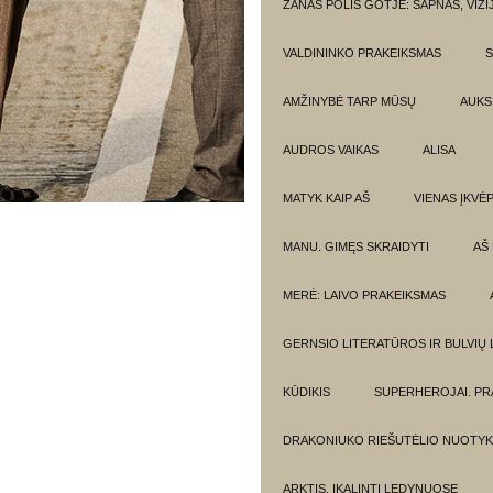
ŽANAS POLIS GOTJĖ: SAPNAS, VIZI
VALDININKO PRAKEIKSMAS
S
AMŽINYBĖ TARP MŪSŲ
AUKSI
AUDROS VAIKAS
ALISA
MATYK KAIP AŠ
VIENAS ĮKVĖ
MANU. GIMĘS SKRAIDYTI
AŠ
MERĖ: LAIVO PRAKEIKSMAS
GERNSIO LITERATŪROS IR BULVIŲ
KŪDIKIS
SUPERHEROJAI. PR
DRAKONIUKO RIEŠUTĖLIO NUOTYK
ARKTIS. ĮKALINTI LEDYNUOSE