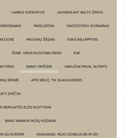
LAIMĖS! SVEIKATOS!
JAUNIKIS ANT BALTO ŽIRGO
SIREIŠKIMAS
PAVELDĖTAS
VINČESTERIO KOŠMARAS
 KELIONĖ
PAGONIŲ ŽIEDAS
SVAJONIŲ APPS'AS
ŽEMĖ: VIENA NUOSTABI DIENA
EVA
MOTERIS
MANO VIRŠŪNĖ
VAIKUČIAI PAGAL SUTARTĮ
ANŲ SĖKMĖ
APIE MEILĘ. TIK SUAUGUSIEMS
UKTI SVEČIAI
IR MERGAITĖS ELĖS NUOTYKIAI
MANO MAMA IR MŪSŲ KŪDIKIAI
MAS SU EUROPA
URAGANAS: VĖJO ODISĖJA (3D IR 2D)