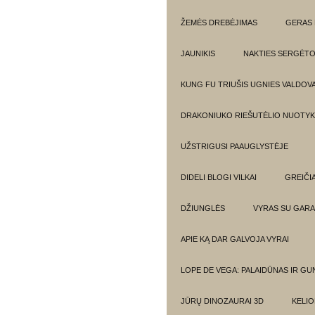
ŽEMĖS DREBĖJIMAS
GERAS 
JAUNIKIS
NAKTIES SERGĖTO
KUNG FU TRIUŠIS UGNIES VALDOV
DRAKONIUKO RIEŠUTĖLIO NUOTYKI
UŽSTRIGUSI PAAUGLYSTĖJE
DIDELI BLOGI VILKAI
GREIČIA
DŽIUNGLĖS
VYRAS SU GARA
APIE KĄ DAR GALVOJA VYRAI
LOPE DE VEGA: PALAIDŪNAS IR G
JŪRŲ DINOZAURAI 3D
KELIO