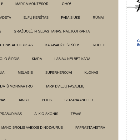
I!
MARIJA MONTESORI
OHO!
ADETA
ELFŲ KERŠTAS
PABAISIUKĖ
RŪMAI
S
GRAŽUOLĖ IR SEBASTIANAS. NAUJOJI KARTA
UTINIS AUTOBUSAS
KARAVADŽO ŠEŠĖLIS
RODEO
OLO ŠIRDIS
KIARA
LABIAU NEI BET KADA
IAI
MELAGIS
SUPERHEROJAI
KLONAS
IJA IŠ MONMARTRO
TARP DVIEJŲ PASAULIŲ
NAS
AINBO
POLIS
SIUZANA ANDLER
PRABUDIMAS
ALKIO SKONIS
TĖVAS
MANO BROLIS VAIKOSI DINOZAURUS
PAPRASTA AISTRA