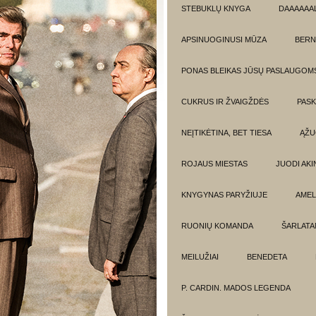
STEBUKLŲ KNYGA
DAAAAAAL
APSINUOGINUSI MŪZA
BERN
PONAS BLEIKAS JŪSŲ PASLAUGOM
CUKRUS IR ŽVAIGŽDĖS
PASK
NEĮTIKĖTINA, BET TIESA
ĄŽU
ROJAUS MIESTAS
JUODI AKIN
KNYGYNAS PARYŽIUJE
AMEL
RUONIŲ KOMANDA
ŠARLATA
MEILUŽIAI
BENEDETA
P. CARDIN. MADOS LEGENDA