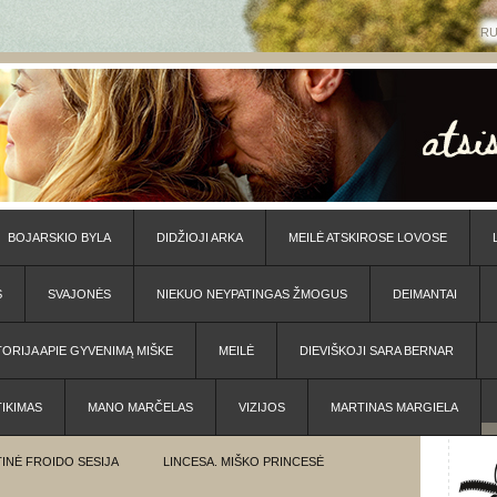
R
BOJARSKIO BYLA
DIDŽIOJI ARKA
MEILĖ ATSKIROSE LOVOSE
S
SVAJONĖS
NIEKUO NEYPATINGAS ŽMOGUS
DEIMANTAI
TORIJA APIE GYVENIMĄ MIŠKE
MEILĖ
DIEVIŠKOJI SARA BERNAR
TIKIMAS
MANO MARČELAS
VIZIJOS
MARTINAS MARGIELA
INĖ FROIDO SESIJA
LINCESA. MIŠKO PRINCESĖ