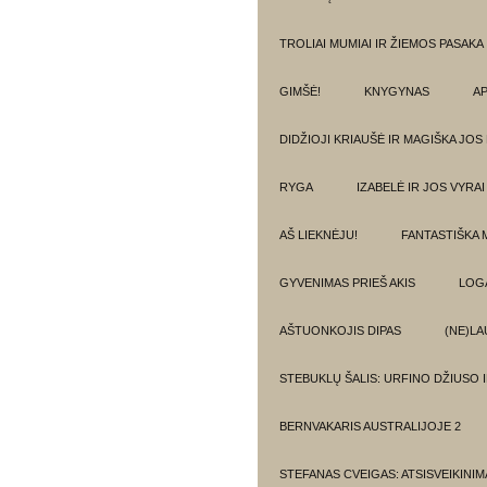
TROLIAI MUMIAI IR ŽIEMOS PASAKA
GIMŠĖ!
KNYGYNAS
AP
DIDŽIOJI KRIAUŠĖ IR MAGIŠKA JOS
RYGA
IZABELĖ IR JOS VYRAI
AŠ LIEKNĖJU!
FANTASTIŠKA 
GYVENIMAS PRIEŠ AKIS
LOG
AŠTUONKOJIS DIPAS
(NE)LA
STEBUKLŲ ŠALIS: URFINO DŽIUSO 
BERNVAKARIS AUSTRALIJOJE 2
STEFANAS CVEIGAS: ATSISVEIKINI