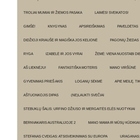
TROLIAI MUMIAI IR ŽIEMOS PASAKA
LAIMĖS! SVEIKATOS!
GIMŠĖ!
KNYGYNAS
APSIREIŠKIMAS
PAVELDĖTAS
DIDŽIOJI KRIAUŠĖ IR MAGIŠKA JOS KELIONĖ
PAGONIŲ ŽIEDAS
RYGA
IZABELĖ IR JOS VYRAI
ŽEMĖ: VIENA NUOSTABI DI
AŠ LIEKNĖJU!
FANTASTIŠKA MOTERIS
MANO VIRŠŪNĖ
GYVENIMAS PRIEŠ AKIS
LOGANŲ SĖKMĖ
APIE MEILĘ. T
AŠTUONKOJIS DIPAS
(NE)LAUKTI SVEČIAI
STEBUKLŲ ŠALIS: URFINO DŽIUSO IR MERGAITĖS ELĖS NUOTYKIAI
BERNVAKARIS AUSTRALIJOJE 2
MANO MAMA IR MŪSŲ KŪDIKIAI
STEFANAS CVEIGAS: ATSISVEIKINIMAS SU EUROPA
URAGANAS: 