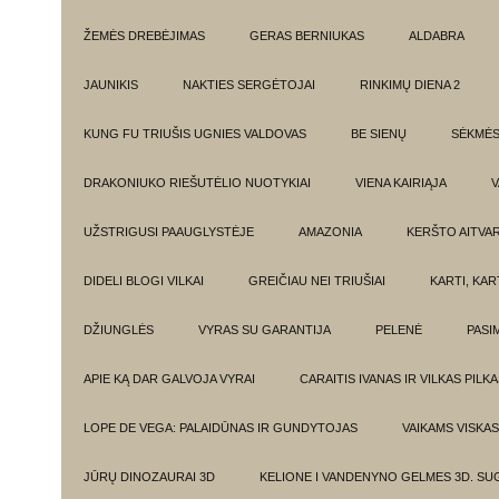
ŽEMĖS DREBĖJIMAS
GERAS BERNIUKAS
ALDABRA
JAUNIKIS
NAKTIES SERGĖTOJAI
RINKIMŲ DIENA 2
KUNG FU TRIUŠIS UGNIES VALDOVAS
BE SIENŲ
SĖKMĖ
DRAKONIUKO RIEŠUTĖLIO NUOTYKIAI
VIENA KAIRIĄJA
V
UŽSTRIGUSI PAAUGLYSTĖJE
AMAZONIA
KERŠTO AITVA
DIDELI BLOGI VILKAI
GREIČIAU NEI TRIUŠIAI
KARTI, KA
DŽIUNGLĖS
VYRAS SU GARANTIJA
PELENĖ
PASI
APIE KĄ DAR GALVOJA VYRAI
CARAITIS IVANAS IR VILKAS PILK
LOPE DE VEGA: PALAIDŪNAS IR GUNDYTOJAS
VAIKAMS VISKAS
JŪRŲ DINOZAURAI 3D
KELIONE I VANDENYNO GELMES 3D. SU