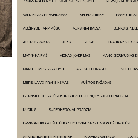
ŽANAS POLIS GOTJĖ: SAPNAS, VIZIJA, ŠOU
PERSŲ KALBOS P
VALDININKO PRAKEIKSMAS
SELEKCININKĖ
PASKUTINIS 
AMŽINYBĖ TARP MŪSŲ
AUKSINIAI BALSAI
BENKSIS. NEL
AUDROS VAIKAS
ALISA
REIVAS
TRAUKINYS Į BUSA
MATYK KAIP AŠ
VIENAS ĮKVĖPIMAS
MANO GERIAUSIAS 
MANU. GIMĘS SKRAIDYTI
AŠ ESU LEONARDO
NELIEČIA
MERĖ: LAIVO PRAKEIKSMAS
AUŠROS PAŽADAS
GERNSIO LITERATŪROS IR BULVIŲ LUPENŲ PYRAGO DRAUGIJA
KŪDIKIS
SUPERHEROJAI. PRADŽIA
DRAKONIUKO RIEŠUTĖLIO NUOTYKIAI: ATOSTOGOS DŽIUNGLĖSE
ARKTIS. ĮKALINTI LEDYNUOSE
BASEINO VALDOVAI
AŠ, TU