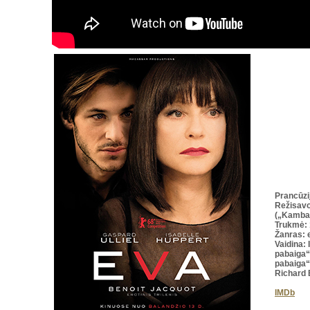
Prancūzi
Režisav
(„Kambar
Trukmė
:
Žanras: e
Vaidina: 
pabaiga“)
pabaiga“,
Richard B
IMDb