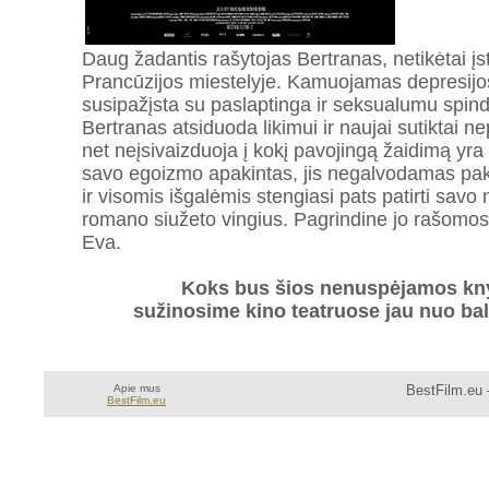
Daug žadantis rašytojas Bertranas, netikėtai į
Prancūzijos miestelyje. Kamuojamas depresijos 
susipažįsta su paslaptinga ir seksualumu spind
Bertranas atsiduoda likimui ir naujai sutiktai n
net neįsivaizduoja į kokį pavojingą žaidimą yra
savo egoizmo apakintas, jis negalvodamas pak
ir visomis išgalėmis stengiasi pats patirti savo 
romano siužeto vingius. Pagrindine jo rašomo
Eva.
Koks bus šios nenuspėjamos kny
sužinosime kino teatruose jau nuo ba
Apie mus
BestFilm.eu 
BestFilm.eu