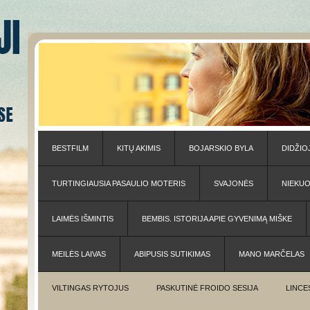
BESTFILM
KITŲ AKIMIS
BOJARSKIO BYLA
DIDŽIO
TURTINGIAUSIA PASAULIO MOTERIS
SVAJONĖS
NIEKU
LAIMĖS IŠMINTIS
BEMBIS. ISTORIJA APIE GYVENIMĄ MIŠKE
MEILĖS LAIVAS
ABIPUSIS SUTIKIMAS
MANO MARČELAS
VILTINGAS RYTOJUS
PASKUTINĖ FROIDO SESIJA
LINCE