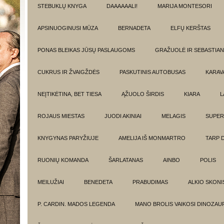
STEBUKLŲ KNYGA
DAAAAAALI!
MARIJA MONTESORI
APSINUOGINUSI MŪZA
BERNADETA
ELFŲ KERŠTAS
PONAS BLEIKAS JŪSŲ PASLAUGOMS
GRAŽUOLĖ IR SEBASTIAN
CUKRUS IR ŽVAIGŽDĖS
PASKUTINIS AUTOBUSAS
KARAV
NEĮTIKĖTINA, BET TIESA
ĄŽUOLO ŠIRDIS
KIARA
L
ROJAUS MIESTAS
JUODI AKINIAI
MELAGIS
SUPER
KNYGYNAS PARYŽIUJE
AMELIJA IŠ MONMARTRO
TARP 
RUONIŲ KOMANDA
ŠARLATANAS
AINBO
POLIS
MEILUŽIAI
BENEDETA
PRABUDIMAS
ALKIO SKONI
P. CARDIN. MADOS LEGENDA
MANO BROLIS VAIKOSI DINOZAU