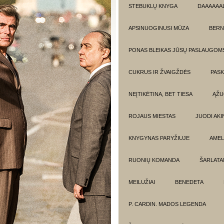
STEBUKLŲ KNYGA
DAAAAAAL
APSINUOGINUSI MŪZA
BERN
PONAS BLEIKAS JŪSŲ PASLAUGOM
CUKRUS IR ŽVAIGŽDĖS
PASK
NEĮTIKĖTINA, BET TIESA
ĄŽU
ROJAUS MIESTAS
JUODI AKIN
KNYGYNAS PARYŽIUJE
AMEL
RUONIŲ KOMANDA
ŠARLATA
MEILUŽIAI
BENEDETA
P. CARDIN. MADOS LEGENDA