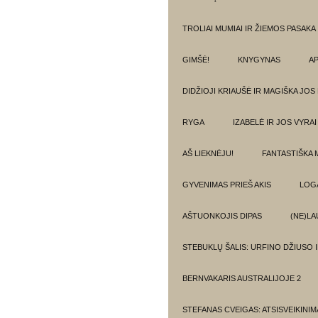
TROLIAI MUMIAI IR ŽIEMOS PASAKA
GIMŠĖ!
KNYGYNAS
AP
DIDŽIOJI KRIAUŠĖ IR MAGIŠKA JOS
RYGA
IZABELĖ IR JOS VYRAI
AŠ LIEKNĖJU!
FANTASTIŠKA 
GYVENIMAS PRIEŠ AKIS
LOG
AŠTUONKOJIS DIPAS
(NE)LA
STEBUKLŲ ŠALIS: URFINO DŽIUSO 
BERNVAKARIS AUSTRALIJOJE 2
STEFANAS CVEIGAS: ATSISVEIKINI