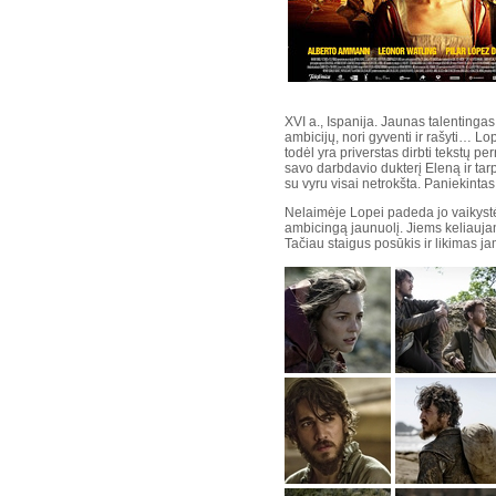
XVI a., Ispanija. Jaunas talentinga
ambicijų, nori gyventi ir rašyti… Lop
todėl yra priverstas dirbti tekstų pe
savo darbdavio dukterį Eleną ir tarp
su vyru visai netrokšta. Paniekintas 
Nelaimėje Lopei padeda jo vaikystės
ambicingą jaunuolį. Jiems keliaujant
Tačiau staigus posūkis ir likimas 