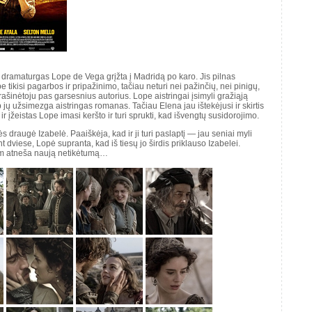
s dramaturgas Lope de Vega grįžta į Madridą po karo. Jis pilnas
e tikisi pagarbos ir pripažinimo, tačiau neturi nei pažinčių, nei pinigų,
rrašinėtoju pas garsesnius autorius. Lope aistringai įsimyli gražiąją
 jų užsimezga aistringas romanas. Tačiau Elena jau ištekėjusi ir skirtis
ir įžeistas Lope imasi keršto ir turi sprukti, kad išvengtų susidorojimo.
 draugė Izabelė. Paaiškėja, kad ir ji turi paslaptį — jau seniai myli
 dviese, Lopė supranta, kad iš tiesų jo širdis priklauso Izabelei.
jam atneša naują netikėtumą…