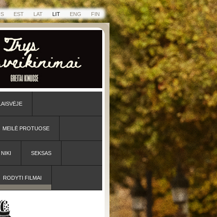
US
EST
LAT
LIT
ENG
FIN
LAISVĖJE
MEILĖ PROTUOSE
NIKI
SEKSAS
RODYTI FILMAI