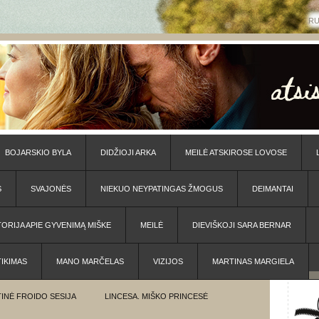
R
BOJARSKIO BYLA
DIDŽIOJI ARKA
MEILĖ ATSKIROSE LOVOSE
S
SVAJONĖS
NIEKUO NEYPATINGAS ŽMOGUS
DEIMANTAI
TORIJA APIE GYVENIMĄ MIŠKE
MEILĖ
DIEVIŠKOJI SARA BERNAR
TIKIMAS
MANO MARČELAS
VIZIJOS
MARTINAS MARGIELA
INĖ FROIDO SESIJA
LINCESA. MIŠKO PRINCESĖ