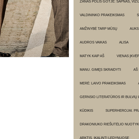
ŽANAS POLIS GOTJĖ: SAPNAS, VIZI
VALDININKO PRAKEIKSMAS
S
AMŽINYBĖ TARP MŪSŲ
AUKSI
AUDROS VAIKAS
ALISA
MATYK KAIP AŠ
VIENAS ĮKVĖ
MANU. GIMĘS SKRAIDYTI
AŠ
MERĖ: LAIVO PRAKEIKSMAS
GERNSIO LITERATŪROS IR BULVIŲ
KŪDIKIS
SUPERHEROJAI. PR
DRAKONIUKO RIEŠUTĖLIO NUOTYK
ARKTIS. ĮKALINTI LEDYNUOSE