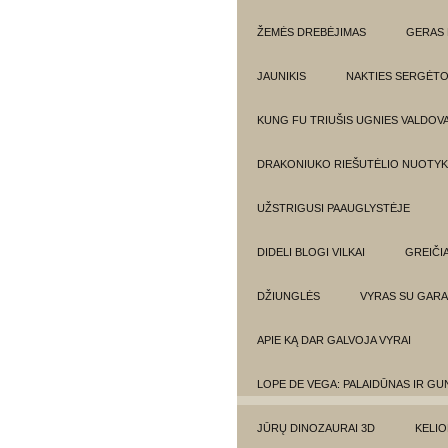
ŽEMĖS DREBĖJIMAS
GERAS 
JAUNIKIS
NAKTIES SERGĖTO
KUNG FU TRIUŠIS UGNIES VALDOV
DRAKONIUKO RIEŠUTĖLIO NUOTYKI
UŽSTRIGUSI PAAUGLYSTĖJE
DIDELI BLOGI VILKAI
GREIČIA
DŽIUNGLĖS
VYRAS SU GARA
APIE KĄ DAR GALVOJA VYRAI
LOPE DE VEGA: PALAIDŪNAS IR G
JŪRŲ DINOZAURAI 3D
KELIO