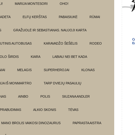
I!
MARIJA MONTESORI
OHO!
ADETA
ELFŲ KERŠTAS
PABAISIUKĖ
RŪMAI
S
GRAŽUOLĖ IR SEBASTIANAS. NAUJOJI KARTA
UTINIS AUTOBUSAS
KARAVADŽO ŠEŠĖLIS
RODEO
OLO ŠIRDIS
KIARA
LABIAU NEI BET KADA
IAI
MELAGIS
SUPERHEROJAI
KLONAS
IJA IŠ MONMARTRO
TARP DVIEJŲ PASAULIŲ
NAS
AINBO
POLIS
SIUZANA ANDLER
PRABUDIMAS
ALKIO SKONIS
TĖVAS
MANO BROLIS VAIKOSI DINOZAURUS
PAPRASTA AISTRA