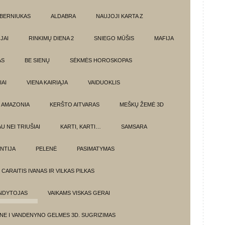
BERNIUKAS
ALDABRA
NAUJOJI KARTA Z
JAI
RINKIMŲ DIENA 2
SNIEGO MŪŠIS
MAFIJA
AS
BE SIENŲ
SĖKMĖS HOROSKOPAS
AI
VIENA KAIRIĄJA
VAIDUOKLIS
AMAZONIA
KERŠTO AITVARAS
MEŠKŲ ŽEMĖ 3D
U NEI TRIUŠIAI
KARTI, KARTI…
SAMSARA
NTIJA
PELENĖ
PASIMATYMAS
CARAITIS IVANAS IR VILKAS PILKAS
UNDYTOJAS
VAIKAMS VISKAS GERAI
NE I VANDENYNO GELMES 3D. SUGRIZIMAS