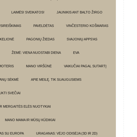
LAIMĖS! SVEIKATOS!
JAUNIKIS ANT BALTO ŽIRGO
SIREIŠKIMAS
PAVELDĖTAS
VINČESTERIO KOŠMARAS
 KELIONĖ
PAGONIŲ ŽIEDAS
SVAJONIŲ APPS'AS
ŽEMĖ: VIENA NUOSTABI DIENA
EVA
MOTERIS
MANO VIRŠŪNĖ
VAIKUČIAI PAGAL SUTARTĮ
ANŲ SĖKMĖ
APIE MEILĘ. TIK SUAUGUSIEMS
UKTI SVEČIAI
IR MERGAITĖS ELĖS NUOTYKIAI
MANO MAMA IR MŪSŲ KŪDIKIAI
MAS SU EUROPA
URAGANAS: VĖJO ODISĖJA (3D IR 2D)