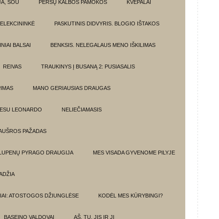
JA, ŠOU
PERSŲ KALBOS PAMOKOS
KVEPALAI
ELEKCININKĖ
PASKUTINIS DIDVYRIS. BLOGIO IŠTAKOS
NIAI BALSAI
BENKSIS. NELEGALAUS MENO IŠKILIMAS
REIVAS
TRAUKINYS Į BUSANĄ 2: PUSIASALIS
PIMAS
MANO GERIAUSIAS DRAUGAS
 ESU LEONARDO
NELIEČIAMASIS
AUŠROS PAŽADAS
 LUPENŲ PYRAGO DRAUGIJA
MES VISADA GYVENOME PILYJE
ADŽIA
IAI: ATOSTOGOS DŽIUNGLĖSE
KODĖL MES KŪRYBINGI?
BASEINO VALDOVAI
AŠ, TU, JIS IR JI