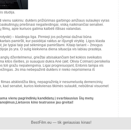
ės studija.
ti vienu sakiniu: dukters prižiūrimas garbingo amžiaus sulaukęs vyras
paskutiniųjų priešinasi negailestingai, viską naikinančiai senatvei.
tų filmų, apie kuriuos galima kalbėti ištisas valandas.
tystė) – klastinga liga. Pirmieji jos požymiai dažnai būna
rtais pamiršti, kur pasidėjai raktus ar išjungti viryklę. Ligos klasta
, jie lygiai taip pat sėkmingai pamirštami. Kitaip tariant – žmogus
joje jis yra. O sulig kiekviena diena situacija vis labiau prastėja.
m anglų džentelmenui, griežtai atsisakančiam bet kokios sveikatos
kitos išeities, jo suaugusi dukra Anė (akt. Olivia Colman) persikelia
jos toli gražu nepalengvina. Ligai progresuojant, Entonis tampa vis
ežingas. Jis ima nebepažinti dukters ir nieko neprisimena iš
filmas atskleidžia tikrą, nepagražintą ir nesumeluotą demencinių
o, kad senatvė, kurios kiekvienas tikimės sulaukti, nebūtinai visuomet
ama vienu pagrindinių kandidatų į svarbiausius šių metų
nojimus,Lietuvos kino teatruose jau greitai!
BestFilm.eu — tik geriausias kinas!