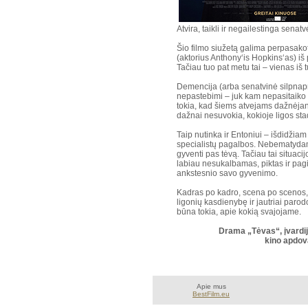
Atvira, taikli ir negailestinga senatv
Šio filmo siužetą galima perpasako
(aktorius Anthony‘is Hopkins‘as) iš 
Tačiau tuo pat metu tai – vienas iš 
Demencija (arba senatvinė silpnapro
nepastebimi – juk kam nepasitaiko ka
tokia, kad šiems atvejams dažnėjant
dažnai nesuvokia, kokioje ligos stadi
Taip nutinka ir Entoniui – išdidžia
specialistų pagalbos. Nebematydama 
gyventi pas tėvą. Tačiau tai situaci
labiau nesukalbamas, piktas ir pagi
ankstesnio savo gyvenimo.
Kadras po kadro, scena po scenos, 
ligonių kasdienybę ir jautriai parod
būna tokia, apie kokią svajojame.
Drama „Tėvas“, įvardij
kino apdova
Apie mus
BestFilm.eu