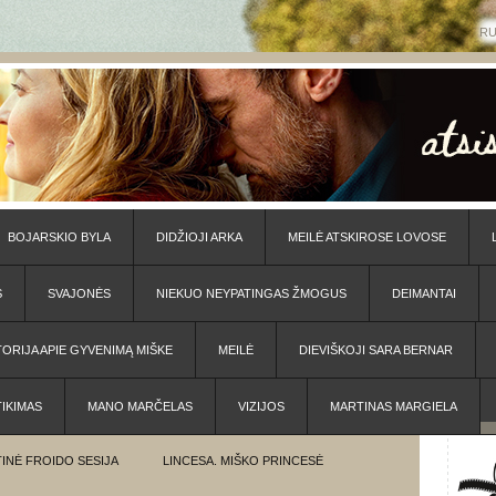
R
BOJARSKIO BYLA
DIDŽIOJI ARKA
MEILĖ ATSKIROSE LOVOSE
S
SVAJONĖS
NIEKUO NEYPATINGAS ŽMOGUS
DEIMANTAI
TORIJA APIE GYVENIMĄ MIŠKE
MEILĖ
DIEVIŠKOJI SARA BERNAR
TIKIMAS
MANO MARČELAS
VIZIJOS
MARTINAS MARGIELA
INĖ FROIDO SESIJA
LINCESA. MIŠKO PRINCESĖ