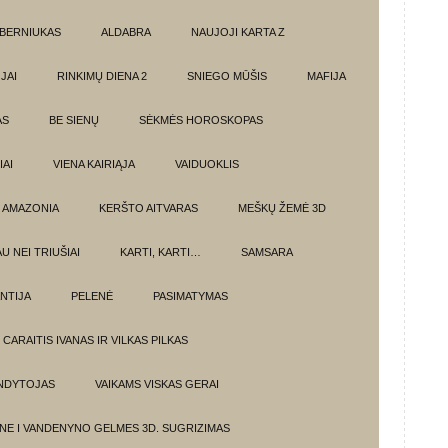
BERNIUKAS
ALDABRA
NAUJOJI KARTA Z
JAI
RINKIMŲ DIENA 2
SNIEGO MŪŠIS
MAFIJA
AS
BE SIENŲ
SĖKMĖS HOROSKOPAS
AI
VIENA KAIRIĄJA
VAIDUOKLIS
AMAZONIA
KERŠTO AITVARAS
MEŠKŲ ŽEMĖ 3D
U NEI TRIUŠIAI
KARTI, KARTI…
SAMSARA
NTIJA
PELENĖ
PASIMATYMAS
CARAITIS IVANAS IR VILKAS PILKAS
UNDYTOJAS
VAIKAMS VISKAS GERAI
NE I VANDENYNO GELMES 3D. SUGRIZIMAS