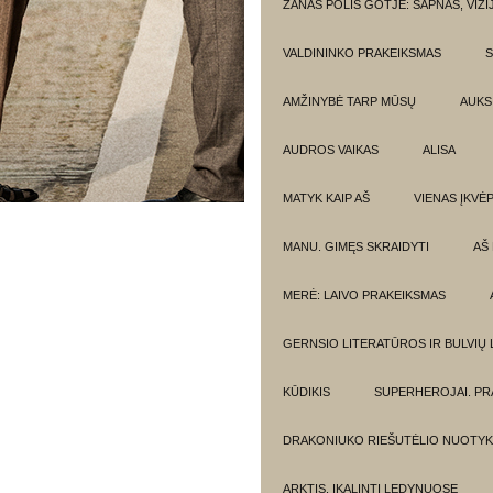
ŽANAS POLIS GOTJĖ: SAPNAS, VIZI
VALDININKO PRAKEIKSMAS
S
AMŽINYBĖ TARP MŪSŲ
AUKSI
AUDROS VAIKAS
ALISA
MATYK KAIP AŠ
VIENAS ĮKVĖ
MANU. GIMĘS SKRAIDYTI
AŠ
MERĖ: LAIVO PRAKEIKSMAS
GERNSIO LITERATŪROS IR BULVIŲ
KŪDIKIS
SUPERHEROJAI. PR
DRAKONIUKO RIEŠUTĖLIO NUOTYK
ARKTIS. ĮKALINTI LEDYNUOSE