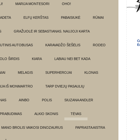
I!
MARIJA MONTESORI
OHO!
ADETA
ELFŲ KERŠTAS
PABAISIUKĖ
RŪMAI
S
GRAŽUOLĖ IR SEBASTIANAS. NAUJOJI KARTA
UTINIS AUTOBUSAS
KARAVADŽO ŠEŠĖLIS
RODEO
OLO ŠIRDIS
KIARA
LABIAU NEI BET KADA
IAI
MELAGIS
SUPERHEROJAI
KLONAS
IJA IŠ MONMARTRO
TARP DVIEJŲ PASAULIŲ
NAS
AINBO
POLIS
SIUZANA ANDLER
PRABUDIMAS
ALKIO SKONIS
TĖVAS
MANO BROLIS VAIKOSI DINOZAURUS
PAPRASTA AISTRA