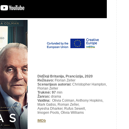
Didžioji Britanija, Prancūzija, 2020
Režisavo
:
Florian Zeller
Scenarijaus autoriai
:
Christopher Hampton,
Florian Zeller
Trukmė
: 97
min
Žanras:
drama
Vaidina:
Olivia Colman, Anthony Hopkins,
Mark Gatiss, Roman Zeller,
Ayesha Dharker, Rufus Sewell,
Imogen Poots, Olivia Williams
IMDb