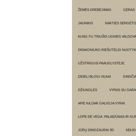
ŽEMĖS DREBĖJIMAS
GERAS 
JAUNIKIS
NAKTIES SERGĖTO
KUNG FU TRIUŠIS UGNIES VALDOV
DRAKONIUKO RIEŠUTĖLIO NUOTYKI
UŽSTRIGUSI PAAUGLYSTĖJE
DIDELI BLOGI VILKAI
GREIČIA
DŽIUNGLĖS
VYRAS SU GARA
APIE KĄ DAR GALVOJA VYRAI
LOPE DE VEGA: PALAIDŪNAS IR G
JŪRŲ DINOZAURAI 3D
KELIO