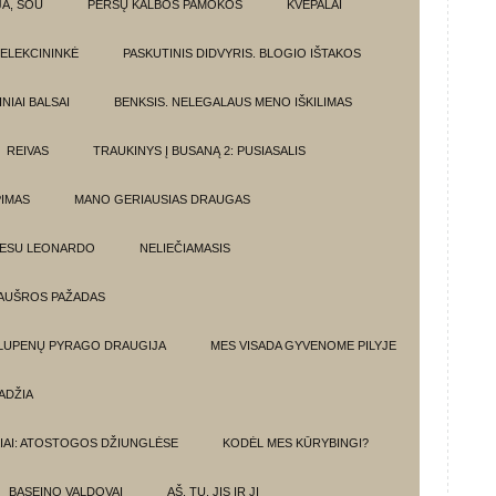
JA, ŠOU
PERSŲ KALBOS PAMOKOS
KVEPALAI
ELEKCININKĖ
PASKUTINIS DIDVYRIS. BLOGIO IŠTAKOS
NIAI BALSAI
BENKSIS. NELEGALAUS MENO IŠKILIMAS
REIVAS
TRAUKINYS Į BUSANĄ 2: PUSIASALIS
PIMAS
MANO GERIAUSIAS DRAUGAS
 ESU LEONARDO
NELIEČIAMASIS
AUŠROS PAŽADAS
 LUPENŲ PYRAGO DRAUGIJA
MES VISADA GYVENOME PILYJE
ADŽIA
IAI: ATOSTOGOS DŽIUNGLĖSE
KODĖL MES KŪRYBINGI?
BASEINO VALDOVAI
AŠ, TU, JIS IR JI