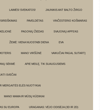
LAIMĖS! SVEIKATOS!
JAUNIKIS ANT BALTO ŽIRGO
SIREIŠKIMAS
PAVELDĖTAS
VINČESTERIO KOŠMARAS
 KELIONĖ
PAGONIŲ ŽIEDAS
SVAJONIŲ APPS'AS
ŽEMĖ: VIENA NUOSTABI DIENA
EVA
MOTERIS
MANO VIRŠŪNĖ
VAIKUČIAI PAGAL SUTARTĮ
ANŲ SĖKMĖ
APIE MEILĘ. TIK SUAUGUSIEMS
UKTI SVEČIAI
IR MERGAITĖS ELĖS NUOTYKIAI
MANO MAMA IR MŪSŲ KŪDIKIAI
MAS SU EUROPA
URAGANAS: VĖJO ODISĖJA (3D IR 2D)