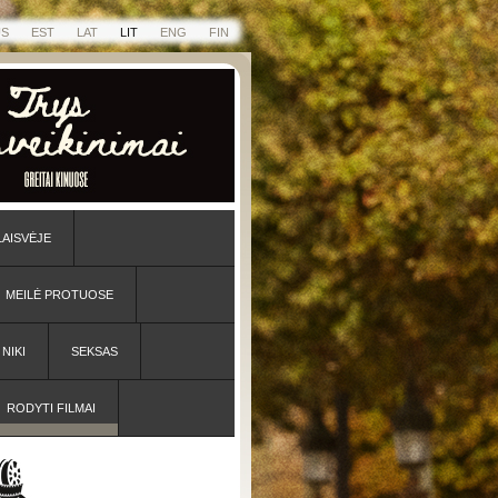
US
EST
LAT
LIT
ENG
FIN
LAISVĖJE
MEILĖ PROTUOSE
NIKI
SEKSAS
RODYTI FILMAI