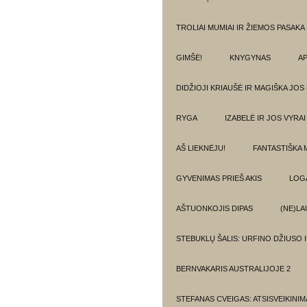
TROLIAI MUMIAI IR ŽIEMOS PASAKA
GIMŠĖ!
KNYGYNAS
AP
DIDŽIOJI KRIAUŠĖ IR MAGIŠKA JOS
RYGA
IZABELĖ IR JOS VYRAI
AŠ LIEKNĖJU!
FANTASTIŠKA 
GYVENIMAS PRIEŠ AKIS
LOG
AŠTUONKOJIS DIPAS
(NE)LA
STEBUKLŲ ŠALIS: URFINO DŽIUSO 
BERNVAKARIS AUSTRALIJOJE 2
STEFANAS CVEIGAS: ATSISVEIKINI