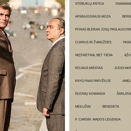
STEBUKLŲ KNYGA
DAAAAAAL
APSINUOGINUSI MŪZA
BERN
PONAS BLEIKAS JŪSŲ PASLAUGOM
CUKRUS IR ŽVAIGŽDĖS
PASK
NEĮTIKĖTINA, BET TIESA
ĄŽU
ROJAUS MIESTAS
JUODI AKIN
KNYGYNAS PARYŽIUJE
AMEL
RUONIŲ KOMANDA
ŠARLATA
MEILUŽIAI
BENEDETA
P. CARDIN. MADOS LEGENDA