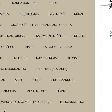
I!
MARIJA MONTESORI
OHO!
ADETA
ELFŲ KERŠTAS
PABAISIUKĖ
RŪMAI
S
GRAŽUOLĖ IR SEBASTIANAS. NAUJOJI KARTA
UTINIS AUTOBUSAS
KARAVADŽO ŠEŠĖLIS
RODEO
OLO ŠIRDIS
KIARA
LABIAU NEI BET KADA
IAI
MELAGIS
SUPERHEROJAI
KLONAS
IJA IŠ MONMARTRO
TARP DVIEJŲ PASAULIŲ
NAS
AINBO
POLIS
SIUZANA ANDLER
PRABUDIMAS
ALKIO SKONIS
TĖVAS
MANO BROLIS VAIKOSI DINOZAURUS
PAPRASTA AISTRA