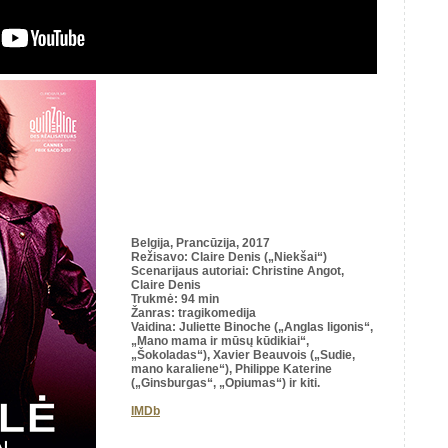
Belgija, Prancūzija, 2017
Režisavo
: Claire Denis („Niekšai“)
Scenarijaus autoriai
: Christine Angot,
Claire Denis
Trukmė
: 94 min
Žanras: tragikomedija
Vaidina: Juliette Binoche („Anglas ligonis“,
„Mano mama ir mūsų kūdikiai“,
„Šokoladas“), Xavier Beauvois („Sudie,
mano karaliene“), Philippe Katerine
(„Ginsburgas“, „Opiumas“) ir kiti.
IMDb