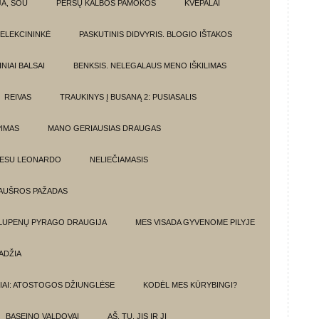
JA, ŠOU
PERSŲ KALBOS PAMOKOS
KVEPALAI
ELEKCININKĖ
PASKUTINIS DIDVYRIS. BLOGIO IŠTAKOS
NIAI BALSAI
BENKSIS. NELEGALAUS MENO IŠKILIMAS
REIVAS
TRAUKINYS Į BUSANĄ 2: PUSIASALIS
PIMAS
MANO GERIAUSIAS DRAUGAS
 ESU LEONARDO
NELIEČIAMASIS
AUŠROS PAŽADAS
 LUPENŲ PYRAGO DRAUGIJA
MES VISADA GYVENOME PILYJE
ADŽIA
IAI: ATOSTOGOS DŽIUNGLĖSE
KODĖL MES KŪRYBINGI?
BASEINO VALDOVAI
AŠ, TU, JIS IR JI