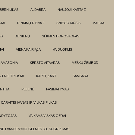
BERNIUKAS
ALDABRA
NAUJOJI KARTA Z
JAI
RINKIMŲ DIENA 2
SNIEGO MŪŠIS
MAFIJA
AS
BE SIENŲ
SĖKMĖS HOROSKOPAS
AI
VIENA KAIRIĄJA
VAIDUOKLIS
AMAZONIA
KERŠTO AITVARAS
MEŠKŲ ŽEMĖ 3D
U NEI TRIUŠIAI
KARTI, KARTI…
SAMSARA
NTIJA
PELENĖ
PASIMATYMAS
CARAITIS IVANAS IR VILKAS PILKAS
UNDYTOJAS
VAIKAMS VISKAS GERAI
NE I VANDENYNO GELMES 3D. SUGRIZIMAS