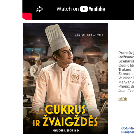
Prancūzi
Režisav
Scenarija
Cédric Id
Trukmė
:
Žanras:
d
Vaidina:
R
Marwan A
Phénix Br
Jean-Yves
IMDb