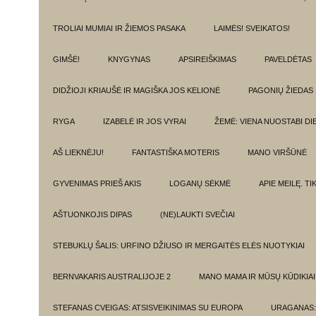
TROLIAI MUMIAI IR ŽIEMOS PASAKA
LAIMĖS! SVEIKATOS!
GIMŠĖ!
KNYGYNAS
APSIREIŠKIMAS
PAVELDĖTAS
DIDŽIOJI KRIAUŠĖ IR MAGIŠKA JOS KELIONĖ
PAGONIŲ ŽIEDAS
RYGA
IZABELĖ IR JOS VYRAI
ŽEMĖ: VIENA NUOSTABI DI
AŠ LIEKNĖJU!
FANTASTIŠKA MOTERIS
MANO VIRŠŪNĖ
GYVENIMAS PRIEŠ AKIS
LOGANŲ SĖKMĖ
APIE MEILĘ. T
AŠTUONKOJIS DIPAS
(NE)LAUKTI SVEČIAI
STEBUKLŲ ŠALIS: URFINO DŽIUSO IR MERGAITĖS ELĖS NUOTYKIAI
BERNVAKARIS AUSTRALIJOJE 2
MANO MAMA IR MŪSŲ KŪDIKIAI
STEFANAS CVEIGAS: ATSISVEIKINIMAS SU EUROPA
URAGANAS: 