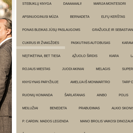
STEBUKLŲ KNYGA
DAAAAAALI!
MARIJA MONTESORI
APSINUOGINUSI MŪZA
BERNADETA
ELFŲ KERŠTAS
PONAS BLEIKAS JŪSŲ PASLAUGOMS
GRAŽUOLĖ IR SEBASTIAN
CUKRUS IR ŽVAIGŽDĖS
PASKUTINIS AUTOBUSAS
KARAV
NEĮTIKĖTINA, BET TIESA
ĄŽUOLO ŠIRDIS
KIARA
L
ROJAUS MIESTAS
JUODI AKINIAI
MELAGIS
SUPER
KNYGYNAS PARYŽIUJE
AMELIJA IŠ MONMARTRO
TARP 
RUONIŲ KOMANDA
ŠARLATANAS
AINBO
POLIS
MEILUŽIAI
BENEDETA
PRABUDIMAS
ALKIO SKONI
P. CARDIN. MADOS LEGENDA
MANO BROLIS VAIKOSI DINOZAU