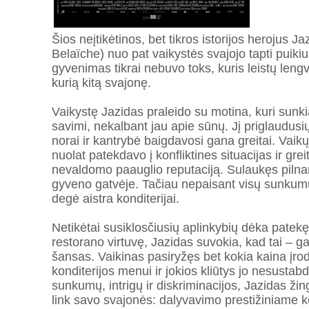
Šios neįtikėtinos, bet tikros istorijos herojus J
Belaïche) nuo pat vaikystės svajojo tapti puikiu
gyvenimas tikrai nebuvo toks, kuris leistų lengv
kurią kitą svajonę.
Vaikystę Jazidas praleido su motina, kuri sunkia
savimi, nekalbant jau apie sūnų. Jį priglaudusi
norai ir kantrybė baigdavosi gana greitai. Vai
nuolat patekdavo į konfliktines situacijas ir gre
nevaldomo paauglio reputaciją. Sulaukęs pilna
gyveno gatvėje. Tačiau nepaisant visų sunkumų
degė aistra konditerijai.
Netikėtai susiklosčiusių aplinkybių dėka patekę
restorano virtuvę, Jazidas suvokia, kad tai – gal
šansas. Vaikinas pasiryžęs bet kokia kaina įro
konditerijos menui ir jokios kliūtys jo nesust
sunkumų, intrigų ir diskriminacijos, Jazidas ži
link savo svajonės: dalyvavimo prestižiniame k