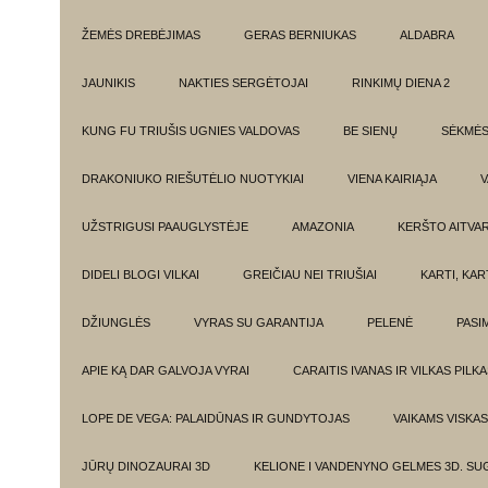
ŽEMĖS DREBĖJIMAS
GERAS BERNIUKAS
ALDABRA
JAUNIKIS
NAKTIES SERGĖTOJAI
RINKIMŲ DIENA 2
KUNG FU TRIUŠIS UGNIES VALDOVAS
BE SIENŲ
SĖKMĖ
DRAKONIUKO RIEŠUTĖLIO NUOTYKIAI
VIENA KAIRIĄJA
V
UŽSTRIGUSI PAAUGLYSTĖJE
AMAZONIA
KERŠTO AITVA
DIDELI BLOGI VILKAI
GREIČIAU NEI TRIUŠIAI
KARTI, KA
DŽIUNGLĖS
VYRAS SU GARANTIJA
PELENĖ
PASI
APIE KĄ DAR GALVOJA VYRAI
CARAITIS IVANAS IR VILKAS PILK
LOPE DE VEGA: PALAIDŪNAS IR GUNDYTOJAS
VAIKAMS VISKAS
JŪRŲ DINOZAURAI 3D
KELIONE I VANDENYNO GELMES 3D. SU