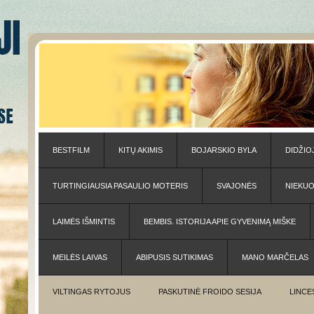
BESTFILM
KITŲ AKIMIS
BOJARSKIO BYLA
DIDŽIO
TURTINGIAUSIA PASAULIO MOTERIS
SVAJONĖS
NIEKU
LAIMĖS IŠMINTIS
BEMBIS. ISTORIJA APIE GYVENIMĄ MIŠKE
MEILĖS LAIVAS
ABIPUSIS SUTIKIMAS
MANO MARČELAS
VILTINGAS RYTOJUS
PASKUTINĖ FROIDO SESIJA
LINCE