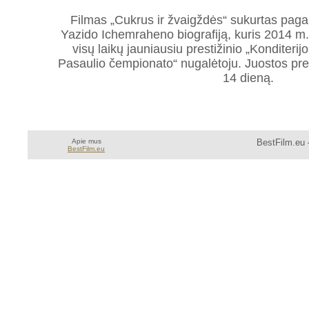
Filmas „Cukrus ir žvaigždės“ sukurtas paga
Yazido Ichemraheno biografiją, kuris 2014 m
visų laikų jauniausiu prestižinio „Konditerij
Pasaulio čempionato“ nugalėtoju. Juostos pre
14 dieną.
Apie mus
BestFilm.eu 
BestFilm.eu