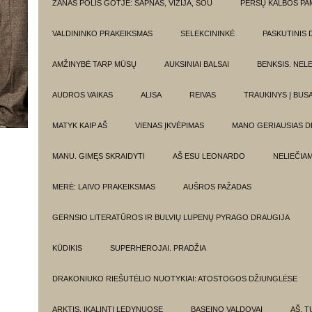
ŽANAS POLIS GOTJĖ: SAPNAS, VIZIJA, ŠOU
PERSŲ KALBOS P
VALDININKO PRAKEIKSMAS
SELEKCININKĖ
PASKUTINIS 
AMŽINYBĖ TARP MŪSŲ
AUKSINIAI BALSAI
BENKSIS. NEL
AUDROS VAIKAS
ALISA
REIVAS
TRAUKINYS Į BUSA
MATYK KAIP AŠ
VIENAS ĮKVĖPIMAS
MANO GERIAUSIAS 
MANU. GIMĘS SKRAIDYTI
AŠ ESU LEONARDO
NELIEČIA
MERĖ: LAIVO PRAKEIKSMAS
AUŠROS PAŽADAS
GERNSIO LITERATŪROS IR BULVIŲ LUPENŲ PYRAGO DRAUGIJA
KŪDIKIS
SUPERHEROJAI. PRADŽIA
DRAKONIUKO RIEŠUTĖLIO NUOTYKIAI: ATOSTOGOS DŽIUNGLĖSE
ARKTIS. ĮKALINTI LEDYNUOSE
BASEINO VALDOVAI
AŠ, TU