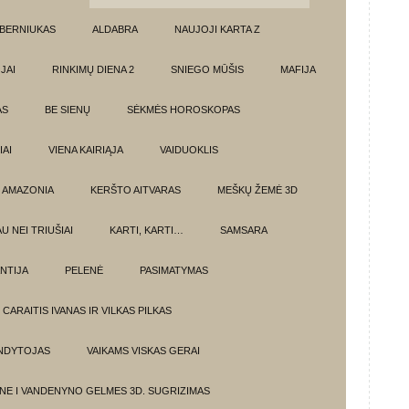
BERNIUKAS
ALDABRA
NAUJOJI KARTA Z
JAI
RINKIMŲ DIENA 2
SNIEGO MŪŠIS
MAFIJA
AS
BE SIENŲ
SĖKMĖS HOROSKOPAS
AI
VIENA KAIRIĄJA
VAIDUOKLIS
AMAZONIA
KERŠTO AITVARAS
MEŠKŲ ŽEMĖ 3D
U NEI TRIUŠIAI
KARTI, KARTI…
SAMSARA
NTIJA
PELENĖ
PASIMATYMAS
CARAITIS IVANAS IR VILKAS PILKAS
UNDYTOJAS
VAIKAMS VISKAS GERAI
NE I VANDENYNO GELMES 3D. SUGRIZIMAS