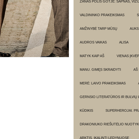
ŽANAS POLIS GOTJĖ: SAPNAS, VIZI
VALDININKO PRAKEIKSMAS
S
AMŽINYBĖ TARP MŪSŲ
AUKSI
AUDROS VAIKAS
ALISA
MATYK KAIP AŠ
VIENAS ĮKVĖ
MANU. GIMĘS SKRAIDYTI
AŠ
MERĖ: LAIVO PRAKEIKSMAS
GERNSIO LITERATŪROS IR BULVIŲ
KŪDIKIS
SUPERHEROJAI. PR
DRAKONIUKO RIEŠUTĖLIO NUOTYK
ARKTIS. ĮKALINTI LEDYNUOSE