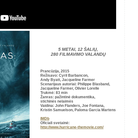
5 METAI, 12 ŠALIŲ,
280 FILMAVIMO VALANDŲ
Prancūzija, 2015
Režisavo
: Cyril Barbancon,
Andy Byatt, Jacqueline Farmer
Scenarijaus autoriai
: Philippe Blasband,
Jacqueline Farmer, Olivier Lorelle
Trukmė
: 83 min
Žanras: pažintinė dokumentika,
stichinės nelaimės
Vaidina: John Flanders, Joe Fontana,
Kristin Samuelson, Paloma Garcia Martens
IMDb
Oficiali svetainė:
http://www.hurricane-themovie.com/