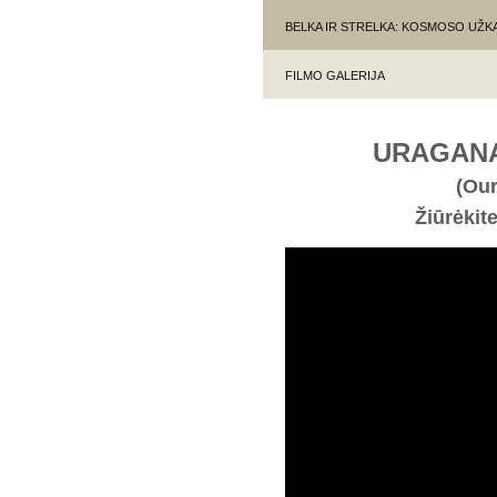
BELKA IR STRELKA: KOSMOSO UŽ
FILMO GALERIJA
URAGANAS
(Our
Žiūrėkit