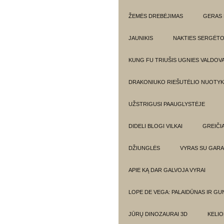
ŽEMĖS DREBĖJIMAS
GERAS 
JAUNIKIS
NAKTIES SERGĖTO
KUNG FU TRIUŠIS UGNIES VALDOV
DRAKONIUKO RIEŠUTĖLIO NUOTYKI
UŽSTRIGUSI PAAUGLYSTĖJE
DIDELI BLOGI VILKAI
GREIČIA
DŽIUNGLĖS
VYRAS SU GARA
APIE KĄ DAR GALVOJA VYRAI
LOPE DE VEGA: PALAIDŪNAS IR G
JŪRŲ DINOZAURAI 3D
KELIO