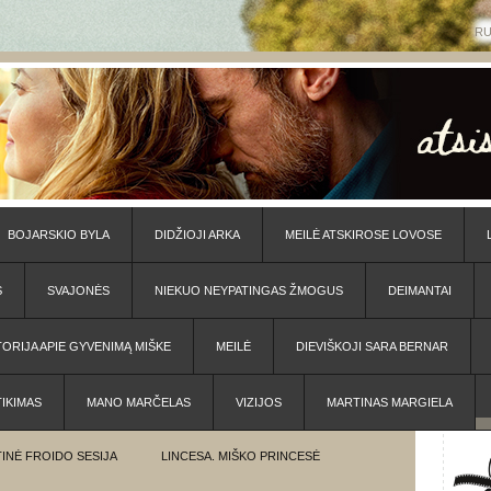
R
BOJARSKIO BYLA
DIDŽIOJI ARKA
MEILĖ ATSKIROSE LOVOSE
S
SVAJONĖS
NIEKUO NEYPATINGAS ŽMOGUS
DEIMANTAI
TORIJA APIE GYVENIMĄ MIŠKE
MEILĖ
DIEVIŠKOJI SARA BERNAR
TIKIMAS
MANO MARČELAS
VIZIJOS
MARTINAS MARGIELA
INĖ FROIDO SESIJA
LINCESA. MIŠKO PRINCESĖ