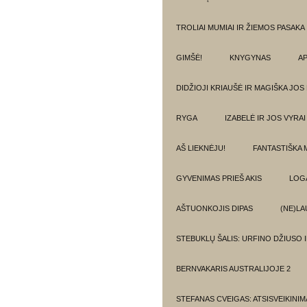
TROLIAI MUMIAI IR ŽIEMOS PASAKA
GIMŠĖ!
KNYGYNAS
AP
DIDŽIOJI KRIAUŠĖ IR MAGIŠKA JOS
RYGA
IZABELĖ IR JOS VYRAI
AŠ LIEKNĖJU!
FANTASTIŠKA 
GYVENIMAS PRIEŠ AKIS
LOG
AŠTUONKOJIS DIPAS
(NE)LA
STEBUKLŲ ŠALIS: URFINO DŽIUSO 
BERNVAKARIS AUSTRALIJOJE 2
STEFANAS CVEIGAS: ATSISVEIKINI