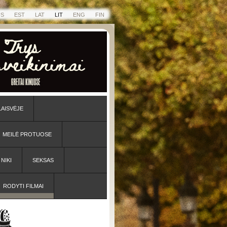
US
EST
LAT
LIT
ENG
FIN
LAISVĖJE
MEILĖ PROTUOSE
NIKI
SEKSAS
RODYTI FILMAI