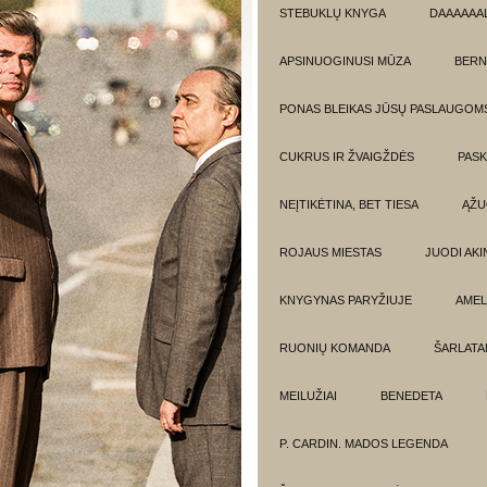
STEBUKLŲ KNYGA
DAAAAAAL
APSINUOGINUSI MŪZA
BERN
PONAS BLEIKAS JŪSŲ PASLAUGOM
CUKRUS IR ŽVAIGŽDĖS
PASK
NEĮTIKĖTINA, BET TIESA
ĄŽU
ROJAUS MIESTAS
JUODI AKIN
KNYGYNAS PARYŽIUJE
AMEL
RUONIŲ KOMANDA
ŠARLATA
MEILUŽIAI
BENEDETA
P. CARDIN. MADOS LEGENDA