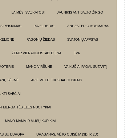
LAIMĖS! SVEIKATOS!
JAUNIKIS ANT BALTO ŽIRGO
SIREIŠKIMAS
PAVELDĖTAS
VINČESTERIO KOŠMARAS
 KELIONĖ
PAGONIŲ ŽIEDAS
SVAJONIŲ APPS'AS
ŽEMĖ: VIENA NUOSTABI DIENA
EVA
MOTERIS
MANO VIRŠŪNĖ
VAIKUČIAI PAGAL SUTARTĮ
ANŲ SĖKMĖ
APIE MEILĘ. TIK SUAUGUSIEMS
UKTI SVEČIAI
IR MERGAITĖS ELĖS NUOTYKIAI
MANO MAMA IR MŪSŲ KŪDIKIAI
MAS SU EUROPA
URAGANAS: VĖJO ODISĖJA (3D IR 2D)