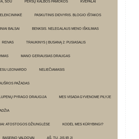
JA, ŠOU
PERSŲ KALBOS PAMOKOS
KVEPALAI
ELEKCININKĖ
PASKUTINIS DIDVYRIS. BLOGIO IŠTAKOS
NIAI BALSAI
BENKSIS. NELEGALAUS MENO IŠKILIMAS
REIVAS
TRAUKINYS Į BUSANĄ 2: PUSIASALIS
PIMAS
MANO GERIAUSIAS DRAUGAS
 ESU LEONARDO
NELIEČIAMASIS
AUŠROS PAŽADAS
 LUPENŲ PYRAGO DRAUGIJA
MES VISADA GYVENOME PILYJE
ADŽIA
IAI: ATOSTOGOS DŽIUNGLĖSE
KODĖL MES KŪRYBINGI?
BASEINO VALDOVAI
AŠ, TU, JIS IR JI