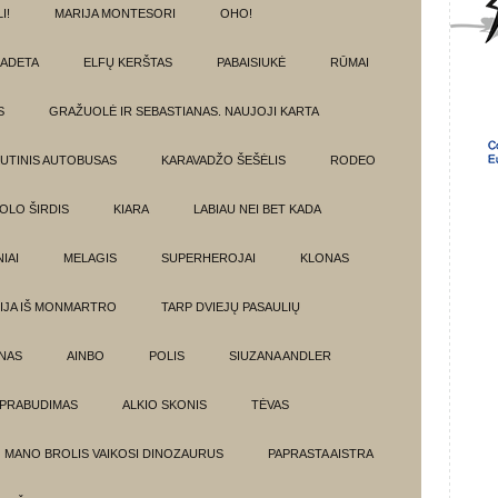
I!
MARIJA MONTESORI
OHO!
ADETA
ELFŲ KERŠTAS
PABAISIUKĖ
RŪMAI
S
GRAŽUOLĖ IR SEBASTIANAS. NAUJOJI KARTA
UTINIS AUTOBUSAS
KARAVADŽO ŠEŠĖLIS
RODEO
OLO ŠIRDIS
KIARA
LABIAU NEI BET KADA
IAI
MELAGIS
SUPERHEROJAI
KLONAS
IJA IŠ MONMARTRO
TARP DVIEJŲ PASAULIŲ
NAS
AINBO
POLIS
SIUZANA ANDLER
PRABUDIMAS
ALKIO SKONIS
TĖVAS
MANO BROLIS VAIKOSI DINOZAURUS
PAPRASTA AISTRA