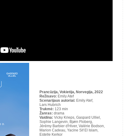
Prancūzija, Vokietija, Norvegija, 2022
Režisavo
:
Emily Atef
Scenarijaus autoriai
:
Emily Atef,
Lars Hubrich
Trukmė
:
123 min
Žanras:
drama
Vaidina:
Vicky Krieps, Gaspard Ulliel,
Sophie Langevin, Bjørn Floberg,
Jérémy Barbier d'Hiver, Valérie Bodson,
Marion Cadeau, Yacine Sif El Islam,
Estelle Kerkor