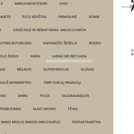
I!
MARIJA MONTESORI
OHO!
ADETA
ELFŲ KERŠTAS
PABAISIUKĖ
RŪMAI
S
GRAŽUOLĖ IR SEBASTIANAS. NAUJOJI KARTA
UTINIS AUTOBUSAS
KARAVADŽO ŠEŠĖLIS
RODEO
OLO ŠIRDIS
KIARA
LABIAU NEI BET KADA
IAI
MELAGIS
SUPERHEROJAI
KLONAS
IJA IŠ MONMARTRO
TARP DVIEJŲ PASAULIŲ
NAS
AINBO
POLIS
SIUZANA ANDLER
PRABUDIMAS
ALKIO SKONIS
TĖVAS
MANO BROLIS VAIKOSI DINOZAURUS
PAPRASTA AISTRA