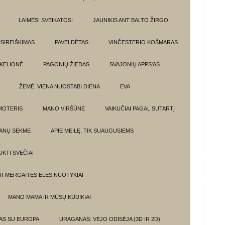
LAIMĖS! SVEIKATOS!
JAUNIKIS ANT BALTO ŽIRGO
SIREIŠKIMAS
PAVELDĖTAS
VINČESTERIO KOŠMARAS
 KELIONĖ
PAGONIŲ ŽIEDAS
SVAJONIŲ APPS'AS
ŽEMĖ: VIENA NUOSTABI DIENA
EVA
MOTERIS
MANO VIRŠŪNĖ
VAIKUČIAI PAGAL SUTARTĮ
ANŲ SĖKMĖ
APIE MEILĘ. TIK SUAUGUSIEMS
UKTI SVEČIAI
IR MERGAITĖS ELĖS NUOTYKIAI
MANO MAMA IR MŪSŲ KŪDIKIAI
MAS SU EUROPA
URAGANAS: VĖJO ODISĖJA (3D IR 2D)