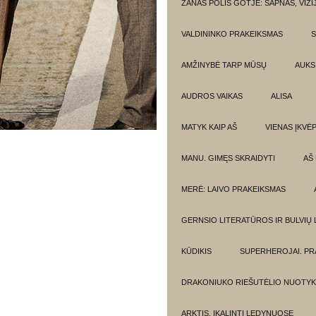
ŽANAS POLIS GOTJĖ: SAPNAS, VIZI
VALDININKO PRAKEIKSMAS
S
AMŽINYBĖ TARP MŪSŲ
AUKSI
AUDROS VAIKAS
ALISA
MATYK KAIP AŠ
VIENAS ĮKVĖ
MANU. GIMĘS SKRAIDYTI
AŠ
MERĖ: LAIVO PRAKEIKSMAS
GERNSIO LITERATŪROS IR BULVIŲ
KŪDIKIS
SUPERHEROJAI. PR
DRAKONIUKO RIEŠUTĖLIO NUOTYK
ARKTIS. ĮKALINTI LEDYNUOSE