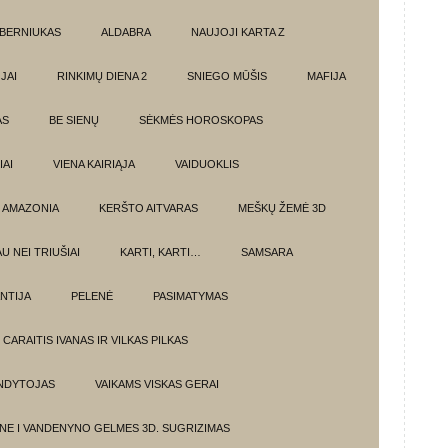
BERNIUKAS
ALDABRA
NAUJOJI KARTA Z
JAI
RINKIMŲ DIENA 2
SNIEGO MŪŠIS
MAFIJA
AS
BE SIENŲ
SĖKMĖS HOROSKOPAS
AI
VIENA KAIRIĄJA
VAIDUOKLIS
AMAZONIA
KERŠTO AITVARAS
MEŠKŲ ŽEMĖ 3D
U NEI TRIUŠIAI
KARTI, KARTI…
SAMSARA
NTIJA
PELENĖ
PASIMATYMAS
CARAITIS IVANAS IR VILKAS PILKAS
UNDYTOJAS
VAIKAMS VISKAS GERAI
NE I VANDENYNO GELMES 3D. SUGRIZIMAS