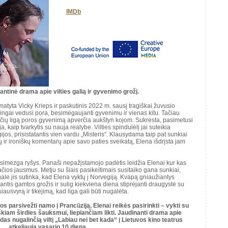
IMDb
ntinė drama apie vilties galią ir gyvenimo grožį.
matyta Vicky Krieps ir paskutinis 2022 m. sausį tragiškai žuvusio
ingai vedusi pora, besimėgaujanti gyvenimu ir vienas kitu. Tačiau
aučių ligą poros gyvenimą apverčia aukštyn kojom. Sukrėsta, pasimetusi
a, kaip tvarkytis su nauja realybe. Vilties spindulėlį jai suteikia
gijos, prisistatantis vien vardu „Misteris“. Klausydama taip pat sunkiai
ų ir ironiškų komentarų apie savo paties sveikatą, Elena išdrįsta jam
užsimezga ryšys. Panaši nepažįstamojo padėtis leidžia Elenai kur kas
 pačios jausmus. Metju su šiais pasikeitimais susitaiko gana sunkiai,
gale jis sutinka, kad Elena vyktų į Norvegiją. Kvapą gniaužiantys
ntis gamtos grožis ir sulig kiekviena diena stiprėjanti draugystė su
ausvyrą ir tikėjimą, kad liga gali būti nugalėta.
s parsivežti namo į Prancūziją, Elenai reikės pasirinkti – vykti su
škiam širdies šauksmui, liepiančiam likti. Jaudinanti drama apie
as nugalinčią viltį „Labiau nei bet kada“ į Lietuvos kino teatrus
atkeliauja vasario 10 dieną.