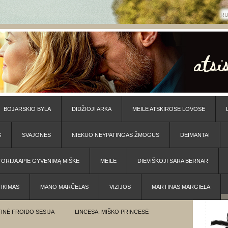
R
BOJARSKIO BYLA
DIDŽIOJI ARKA
MEILĖ ATSKIROSE LOVOSE
S
SVAJONĖS
NIEKUO NEYPATINGAS ŽMOGUS
DEIMANTAI
TORIJA APIE GYVENIMĄ MIŠKE
MEILĖ
DIEVIŠKOJI SARA BERNAR
TIKIMAS
MANO MARČELAS
VIZIJOS
MARTINAS MARGIELA
INĖ FROIDO SESIJA
LINCESA. MIŠKO PRINCESĖ