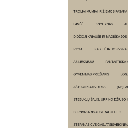
TROLIAI MUMIAI IR ŽIEMOS PASAKA
GIMŠĖ!
KNYGYNAS
AP
DIDŽIOJI KRIAUŠĖ IR MAGIŠKA JOS
RYGA
IZABELĖ IR JOS VYRAI
AŠ LIEKNĖJU!
FANTASTIŠKA 
GYVENIMAS PRIEŠ AKIS
LOG
AŠTUONKOJIS DIPAS
(NE)LA
STEBUKLŲ ŠALIS: URFINO DŽIUSO 
BERNVAKARIS AUSTRALIJOJE 2
STEFANAS CVEIGAS: ATSISVEIKINI