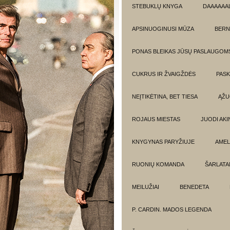
STEBUKLŲ KNYGA
DAAAAAAL
APSINUOGINUSI MŪZA
BERN
PONAS BLEIKAS JŪSŲ PASLAUGOM
CUKRUS IR ŽVAIGŽDĖS
PASK
NEĮTIKĖTINA, BET TIESA
ĄŽU
ROJAUS MIESTAS
JUODI AKIN
KNYGYNAS PARYŽIUJE
AMEL
RUONIŲ KOMANDA
ŠARLATA
MEILUŽIAI
BENEDETA
P. CARDIN. MADOS LEGENDA