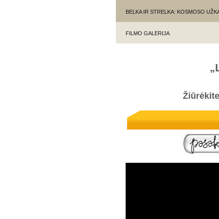
BELKA IR STRELKA: KOSMOSO UŽ
FILMO GALERIJA
„
Žiūrėkit