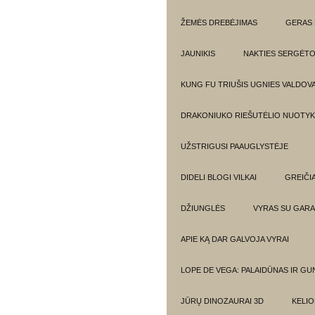
ŽEMĖS DREBĖJIMAS
GERAS 
JAUNIKIS
NAKTIES SERGĖTO
KUNG FU TRIUŠIS UGNIES VALDOV
DRAKONIUKO RIEŠUTĖLIO NUOTYKI
UŽSTRIGUSI PAAUGLYSTĖJE
DIDELI BLOGI VILKAI
GREIČIA
DŽIUNGLĖS
VYRAS SU GARA
APIE KĄ DAR GALVOJA VYRAI
LOPE DE VEGA: PALAIDŪNAS IR G
JŪRŲ DINOZAURAI 3D
KELIO