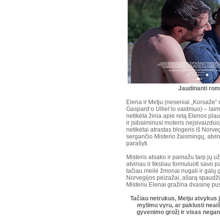
Jaudinanti roma
Elena ir Metju (neseniai „Korsaže“ 
Gaspard‘o Ulliel‘io vaidmuo) – laim
netikėta žinia apie retą Elenos pl
ir įsibaiminusi moteris neįsivaizduoj
netikėtai atrastas blogeris iš Norve
sergančio Misterio žaismingų, atvir
parašyti.
Misteris atsako ir pamažu tarp jų 
atviriau ir tiksliau formuluoti savo
tačiau meilė žmonai nugali ir galų 
Norvegijos peizažai, ašarą spaudžia
Misteriu Elenai gražina dvasinę pusi
Tačiau netrukus, Metju atvykus jo
mylimu vyru, ar paklusti neai
gyvenimo grožį ir visas negand