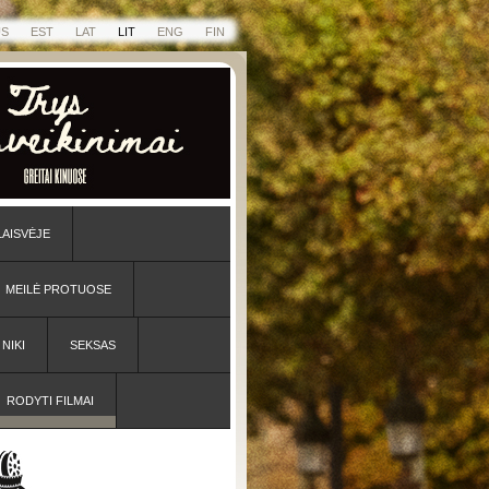
US
EST
LAT
LIT
ENG
FIN
LAISVĖJE
MEILĖ PROTUOSE
NIKI
SEKSAS
RODYTI FILMAI