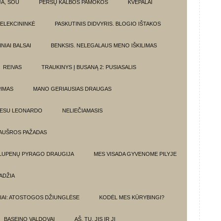
JA, ŠOU
PERSŲ KALBOS PAMOKOS
KVEPALAI
ELEKCININKĖ
PASKUTINIS DIDVYRIS. BLOGIO IŠTAKOS
NIAI BALSAI
BENKSIS. NELEGALAUS MENO IŠKILIMAS
REIVAS
TRAUKINYS Į BUSANĄ 2: PUSIASALIS
PIMAS
MANO GERIAUSIAS DRAUGAS
 ESU LEONARDO
NELIEČIAMASIS
AUŠROS PAŽADAS
 LUPENŲ PYRAGO DRAUGIJA
MES VISADA GYVENOME PILYJE
ADŽIA
IAI: ATOSTOGOS DŽIUNGLĖSE
KODĖL MES KŪRYBINGI?
BASEINO VALDOVAI
AŠ, TU, JIS IR JI