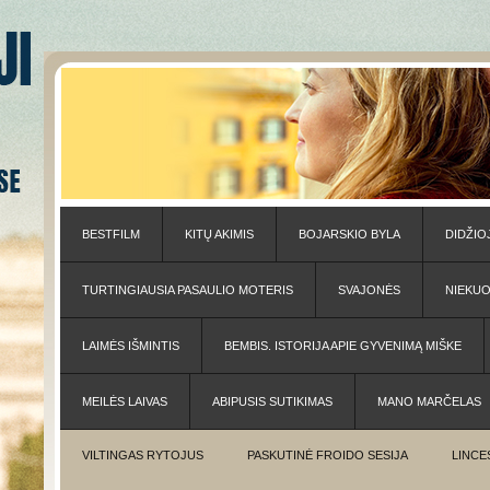
BESTFILM
KITŲ AKIMIS
BOJARSKIO BYLA
DIDŽIO
TURTINGIAUSIA PASAULIO MOTERIS
SVAJONĖS
NIEKU
LAIMĖS IŠMINTIS
BEMBIS. ISTORIJA APIE GYVENIMĄ MIŠKE
MEILĖS LAIVAS
ABIPUSIS SUTIKIMAS
MANO MARČELAS
VILTINGAS RYTOJUS
PASKUTINĖ FROIDO SESIJA
LINCE