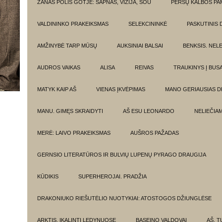
ŽANAS POLIS GOTJĖ: SAPNAS, VIZIJA, ŠOU
PERSŲ KALBOS P
VALDININKO PRAKEIKSMAS
SELEKCININKĖ
PASKUTINIS 
AMŽINYBĖ TARP MŪSŲ
AUKSINIAI BALSAI
BENKSIS. NEL
AUDROS VAIKAS
ALISA
REIVAS
TRAUKINYS Į BUSA
MATYK KAIP AŠ
VIENAS ĮKVĖPIMAS
MANO GERIAUSIAS 
MANU. GIMĘS SKRAIDYTI
AŠ ESU LEONARDO
NELIEČIA
MERĖ: LAIVO PRAKEIKSMAS
AUŠROS PAŽADAS
GERNSIO LITERATŪROS IR BULVIŲ LUPENŲ PYRAGO DRAUGIJA
KŪDIKIS
SUPERHEROJAI. PRADŽIA
DRAKONIUKO RIEŠUTĖLIO NUOTYKIAI: ATOSTOGOS DŽIUNGLĖSE
ARKTIS. ĮKALINTI LEDYNUOSE
BASEINO VALDOVAI
AŠ, TU