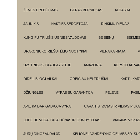
ŽEMĖS DREBĖJIMAS
GERAS BERNIUKAS
ALDABRA
JAUNIKIS
NAKTIES SERGĖTOJAI
RINKIMŲ DIENA 2
KUNG FU TRIUŠIS UGNIES VALDOVAS
BE SIENŲ
SĖKMĖ
DRAKONIUKO RIEŠUTĖLIO NUOTYKIAI
VIENA KAIRIĄJA
V
UŽSTRIGUSI PAAUGLYSTĖJE
AMAZONIA
KERŠTO AITVA
DIDELI BLOGI VILKAI
GREIČIAU NEI TRIUŠIAI
KARTI, KA
DŽIUNGLĖS
VYRAS SU GARANTIJA
PELENĖ
PASI
APIE KĄ DAR GALVOJA VYRAI
CARAITIS IVANAS IR VILKAS PILK
LOPE DE VEGA: PALAIDŪNAS IR GUNDYTOJAS
VAIKAMS VISKAS
JŪRŲ DINOZAURAI 3D
KELIONE I VANDENYNO GELMES 3D. SU