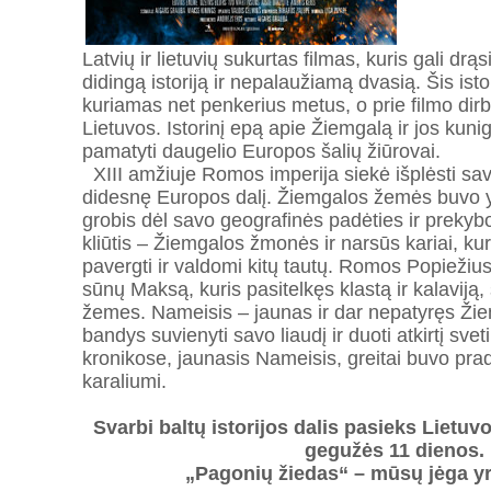
Latvių ir lietuvių sukurtas filmas, kuris gali dr
didingą istoriją ir nepalaužiamą dvasią. Šis ist
kuriamas net penkerius metus, o prie filmo dir
Lietuvos. Istorinį epą apie Žiemgalą ir jos kuni
pamatyti daugelio Europos šalių žiūrovai.
XIII amžiuje Romos imperija siekė išplėsti sav
didesnę Europos dalį. Žiemgalos žemės buvo y
grobis dėl savo geografinės padėties ir prekyb
kliūtis – Žiemgalos žmonės ir narsūs kariai, k
pavergti ir valdomi kitų tautų. Romos Popiežiu
sūnų Maksą, kuris pasitelkęs klastą ir kalaviją,
žemes. Nameisis – jaunas ir dar nepatyręs Žie
bandys suvienyti savo liaudį ir duoti atkirtį sve
kronikose, jaunasis Nameisis, greitai buvo pra
karaliumi.
Svarbi baltų istorijos dalis pasieks Lietuv
gegužės 11 dienos.
„Pagonių žiedas“ – mūsų jėga yr