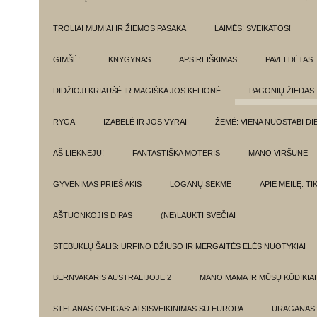
TROLIAI MUMIAI IR ŽIEMOS PASAKA
LAIMĖS! SVEIKATOS!
GIMŠĖ!
KNYGYNAS
APSIREIŠKIMAS
PAVELDĖTAS
DIDŽIOJI KRIAUŠĖ IR MAGIŠKA JOS KELIONĖ
PAGONIŲ ŽIEDAS
RYGA
IZABELĖ IR JOS VYRAI
ŽEMĖ: VIENA NUOSTABI DI
AŠ LIEKNĖJU!
FANTASTIŠKA MOTERIS
MANO VIRŠŪNĖ
GYVENIMAS PRIEŠ AKIS
LOGANŲ SĖKMĖ
APIE MEILĘ. T
AŠTUONKOJIS DIPAS
(NE)LAUKTI SVEČIAI
STEBUKLŲ ŠALIS: URFINO DŽIUSO IR MERGAITĖS ELĖS NUOTYKIAI
BERNVAKARIS AUSTRALIJOJE 2
MANO MAMA IR MŪSŲ KŪDIKIAI
STEFANAS CVEIGAS: ATSISVEIKINIMAS SU EUROPA
URAGANAS: 