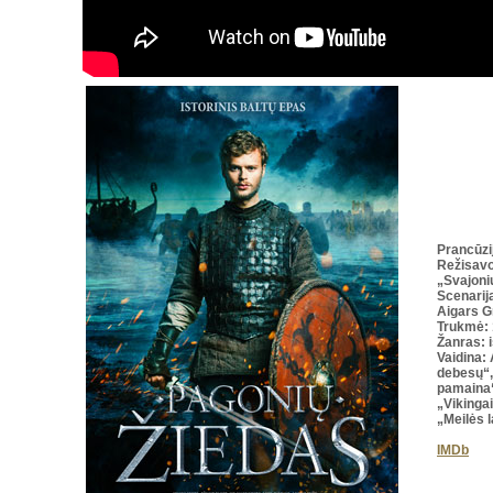
Prancūzi
Režisav
„Svajoni
Scenarij
Aigars G
Trukmė
:
Žanras: i
Vaidina: 
debesų“,
pamaina“
„Vikinga
„Meilės l
IMDb