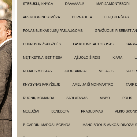
STEBUKLŲ KNYGA
DAAAAAALI!
MARIJA MONTESORI
APSINUOGINUSI MŪZA
BERNADETA
ELFŲ KERŠTAS
PONAS BLEIKAS JŪSŲ PASLAUGOMS
GRAŽUOLĖ IR SEBASTIAN
CUKRUS IR ŽVAIGŽDĖS
PASKUTINIS AUTOBUSAS
KARAV
NEĮTIKĖTINA, BET TIESA
ĄŽUOLO ŠIRDIS
KIARA
L
ROJAUS MIESTAS
JUODI AKINIAI
MELAGIS
SUPER
KNYGYNAS PARYŽIUJE
AMELIJA IŠ MONMARTRO
TARP 
RUONIŲ KOMANDA
ŠARLATANAS
AINBO
POLIS
MEILUŽIAI
BENEDETA
PRABUDIMAS
ALKIO SKONI
P. CARDIN. MADOS LEGENDA
MANO BROLIS VAIKOSI DINOZAU