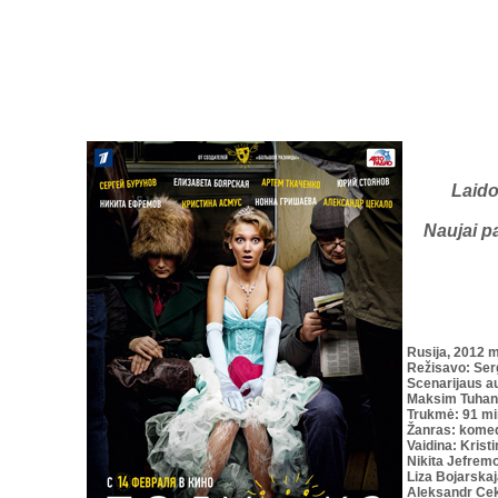
Laido
Naujai p
Rusija, 2012 m
Režisavo: Ser
Scenarijaus
au
Maksim
Tuhan
Trukmė: 91 mi
Žanras:
komed
Vaidina: Kris
Nikita Jefrem
Liza Bojarska
Aleksandr
Cek