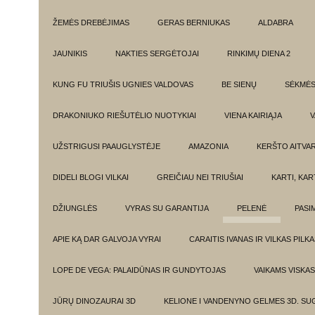
ŽEMĖS DREBĖJIMAS
GERAS BERNIUKAS
ALDABRA
JAUNIKIS
NAKTIES SERGĖTOJAI
RINKIMŲ DIENA 2
KUNG FU TRIUŠIS UGNIES VALDOVAS
BE SIENŲ
SĖKMĖ
DRAKONIUKO RIEŠUTĖLIO NUOTYKIAI
VIENA KAIRIĄJA
V
UŽSTRIGUSI PAAUGLYSTĖJE
AMAZONIA
KERŠTO AITVA
DIDELI BLOGI VILKAI
GREIČIAU NEI TRIUŠIAI
KARTI, KA
DŽIUNGLĖS
VYRAS SU GARANTIJA
PELENĖ
PASI
APIE KĄ DAR GALVOJA VYRAI
CARAITIS IVANAS IR VILKAS PILK
LOPE DE VEGA: PALAIDŪNAS IR GUNDYTOJAS
VAIKAMS VISKAS
JŪRŲ DINOZAURAI 3D
KELIONE I VANDENYNO GELMES 3D. SU