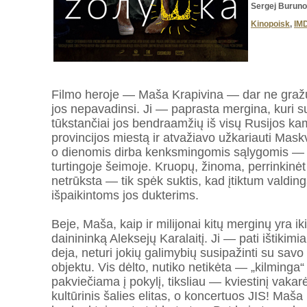
Sergej Buruno
Kinopoisk
,
IM
Filmo heroje — Maša Krapivina — dar ne gražu
jos nepavadinsi. Ji — paprasta mergina, kuri sur
tūkstančiai jos bendraamžių iš visų Rusijos kam
provincijos miestą ir atvažiavo užkariauti Mask
o dienomis dirba kenksmingomis sąlygomis — 
turtingoje šeimoje. Kruopų, žinoma, perrinkinėt
netrūksta — tik spėk suktis, kad įtiktum valding
išpaikintoms jos dukterims.
Beje, Maša, kaip ir milijonai kitų merginų yra ik
dainininką Aleksejų Karalaitį. Ji — pati ištikimia
deja, neturi jokių galimybių susipažinti su savo
objektu. Vis dėlto, nutiko netikėta — „kilminga
pakviečiama į pokylį, tiksliau — kviestinį vakarė
kultūrinis šalies elitas, o koncertuos JIS! Maša