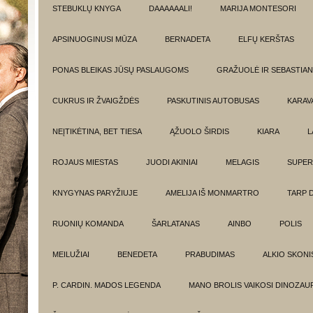
STEBUKLŲ KNYGA
DAAAAAALI!
MARIJA MONTESORI
APSINUOGINUSI MŪZA
BERNADETA
ELFŲ KERŠTAS
PONAS BLEIKAS JŪSŲ PASLAUGOMS
GRAŽUOLĖ IR SEBASTIAN
CUKRUS IR ŽVAIGŽDĖS
PASKUTINIS AUTOBUSAS
KARAV
NEĮTIKĖTINA, BET TIESA
ĄŽUOLO ŠIRDIS
KIARA
L
ROJAUS MIESTAS
JUODI AKINIAI
MELAGIS
SUPER
KNYGYNAS PARYŽIUJE
AMELIJA IŠ MONMARTRO
TARP 
RUONIŲ KOMANDA
ŠARLATANAS
AINBO
POLIS
MEILUŽIAI
BENEDETA
PRABUDIMAS
ALKIO SKONI
P. CARDIN. MADOS LEGENDA
MANO BROLIS VAIKOSI DINOZAU