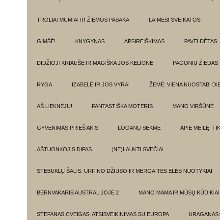
TROLIAI MUMIAI IR ŽIEMOS PASAKA
LAIMĖS! SVEIKATOS!
GIMŠĖ!
KNYGYNAS
APSIREIŠKIMAS
PAVELDĖTAS
DIDŽIOJI KRIAUŠĖ IR MAGIŠKA JOS KELIONĖ
PAGONIŲ ŽIEDAS
RYGA
IZABELĖ IR JOS VYRAI
ŽEMĖ: VIENA NUOSTABI DI
AŠ LIEKNĖJU!
FANTASTIŠKA MOTERIS
MANO VIRŠŪNĖ
GYVENIMAS PRIEŠ AKIS
LOGANŲ SĖKMĖ
APIE MEILĘ. T
AŠTUONKOJIS DIPAS
(NE)LAUKTI SVEČIAI
STEBUKLŲ ŠALIS: URFINO DŽIUSO IR MERGAITĖS ELĖS NUOTYKIAI
BERNVAKARIS AUSTRALIJOJE 2
MANO MAMA IR MŪSŲ KŪDIKIAI
STEFANAS CVEIGAS: ATSISVEIKINIMAS SU EUROPA
URAGANAS: 