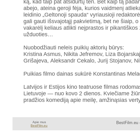
ką, kad taip pat atsidurtų ten. Bet kaip tą pada
abejo, ateina geroji fėja, kurios vaidmenį atlie
leidinio „Geltonoji spauda“ vyriausioji redaktorė.
gali gauti išsvajotąjį pakvietimą, bet ne šiaip,
vakarėlį keliaus atlikti neįprastos ir pikantiškos
užduoties…
Nuobodžiauti neleis puikių aktorių būrys:
Kristina Asmus, Nikita Jefremov, Liza Bojarsk
Grišajeva, Aleksandr Cekalo, Jurij Stojanov, Ni
Puikias filmo dainas sukūrė Konstantinas Mela
Latvijos ir Estijos kino teatruose filmas rodoma
Lietuvoje — nuo kovo 2 dienos. Kviečiame žiūr
pradžios komediją apie meilę, amžinąsias verty
Apie mus
BestFilm.eu 
BestFilm.eu