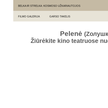
BELKA IR STRELKA: KOSMOSO UŽKARIAUTOJOS
FILMO GALERIJA
GARSO TAKELIS
Pelenė
(Zолушк
Žiūrėkite kino teatruose n