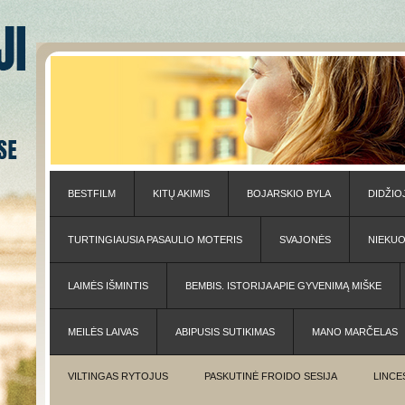
BESTFILM
KITŲ AKIMIS
BOJARSKIO BYLA
DIDŽIO
TURTINGIAUSIA PASAULIO MOTERIS
SVAJONĖS
NIEKU
LAIMĖS IŠMINTIS
BEMBIS. ISTORIJA APIE GYVENIMĄ MIŠKE
MEILĖS LAIVAS
ABIPUSIS SUTIKIMAS
MANO MARČELAS
VILTINGAS RYTOJUS
PASKUTINĖ FROIDO SESIJA
LINCE