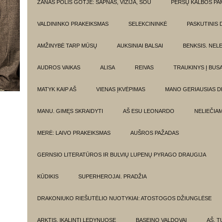
ŽANAS POLIS GOTJĖ: SAPNAS, VIZIJA, ŠOU
PERSŲ KALBOS P
VALDININKO PRAKEIKSMAS
SELEKCININKĖ
PASKUTINIS 
AMŽINYBĖ TARP MŪSŲ
AUKSINIAI BALSAI
BENKSIS. NEL
AUDROS VAIKAS
ALISA
REIVAS
TRAUKINYS Į BUSA
MATYK KAIP AŠ
VIENAS ĮKVĖPIMAS
MANO GERIAUSIAS 
MANU. GIMĘS SKRAIDYTI
AŠ ESU LEONARDO
NELIEČIA
MERĖ: LAIVO PRAKEIKSMAS
AUŠROS PAŽADAS
GERNSIO LITERATŪROS IR BULVIŲ LUPENŲ PYRAGO DRAUGIJA
KŪDIKIS
SUPERHEROJAI. PRADŽIA
DRAKONIUKO RIEŠUTĖLIO NUOTYKIAI: ATOSTOGOS DŽIUNGLĖSE
ARKTIS. ĮKALINTI LEDYNUOSE
BASEINO VALDOVAI
AŠ, TU