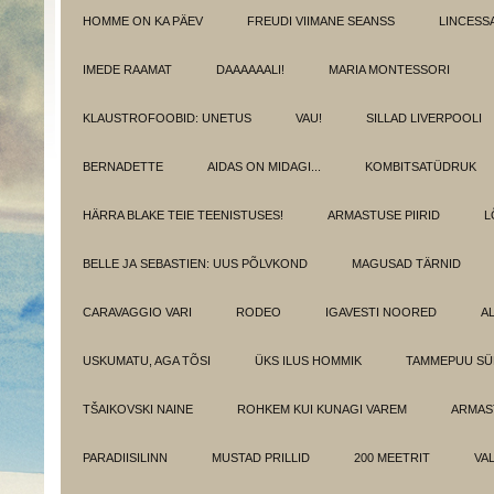
HOMME ON KA PÄEV
FREUDI VIIMANE SEANSS
LINCESS
IMEDE RAAMAT
DAAAAAALI!
MARIA MONTESSORI
KLAUSTROFOOBID: UNETUS
VAU!
SILLAD LIVERPOOLI
BERNADETTE
AIDAS ON MIDAGI...
KOMBITSATÜDRUK
HÄRRA BLAKE TEIE TEENISTUSES!
ARMASTUSE PIIRID
L
BELLE JA SEBASTIEN: UUS PÕLVKOND
MAGUSAD TÄRNID
CARAVAGGIO VARI
RODEO
IGAVESTI NOORED
A
USKUMATU, AGA TÕSI
ÜKS ILUS HOMMIK
TAMMEPUU S
TŠAIKOVSKI NAINE
ROHKEM KUI KUNAGI VAREM
ARMAST
PARADIISILINN
MUSTAD PRILLID
200 MEETRIT
VA