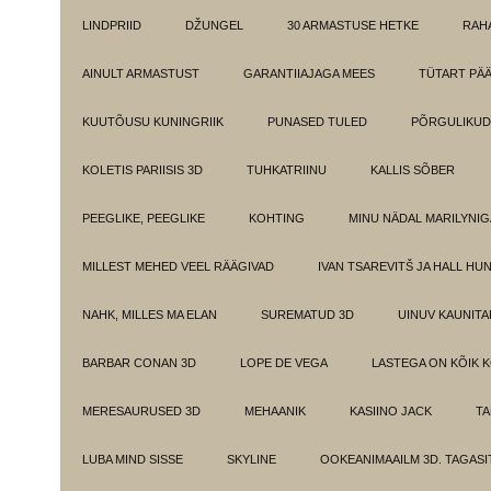
LINDPRIID
DŽUNGEL
30 ARMASTUSE HETKE
RAH
AINULT ARMASTUST
GARANTIIAJAGA MEES
TÜTART PÄ
KUUTÕUSU KUNINGRIIK
PUNASED TULED
PÕRGULIKUD
KOLETIS PARIISIS 3D
TUHKATRIINU
KALLIS SÕBER
PEEGLIKE, PEEGLIKE
KOHTING
MINU NÄDAL MARILYNIG
MILLEST MEHED VEEL RÄÄGIVAD
IVAN TSAREVITŠ JA HALL HU
NAHK, MILLES MA ELAN
SUREMATUD 3D
UINUV KAUNITA
BARBAR CONAN 3D
LOPE DE VEGA
LASTEGA ON KÕIK 
MERESAURUSED 3D
MEHAANIK
KASIINO JACK
TA
LUBA MIND SISSE
SKYLINE
OOKEANIMAAILM 3D. TAGASI