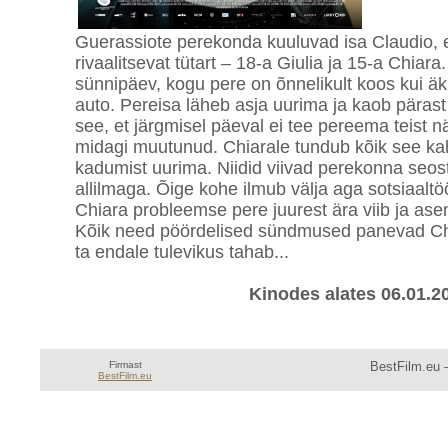
Guerassiote perekonda kuuluvad isa Claudio,
rivaalitsevat tütart – 18-a Giulia ja 15-a Chiar
sünnipäev, kogu pere on õnnelikult koos kui äk
auto. Pereisa läheb asja uurima ja kaob pära
see, et järgmisel päeval ei tee pereema teist n
midagi muutunud. Chiarale tundub kõik see kah
kadumist uurima. Niidid viivad perekonna seoste
allilmaga. Õige kohe ilmub välja aga sotsiaaltö
Chiara probleemse pere juurest ära viib ja as
Kõik need pöördelised sündmused panevad Chia
ta endale tulevikus tahab...
Kinodes alates 06.01.2
Firmast
BestFilm.eu —
BestFilm.eu