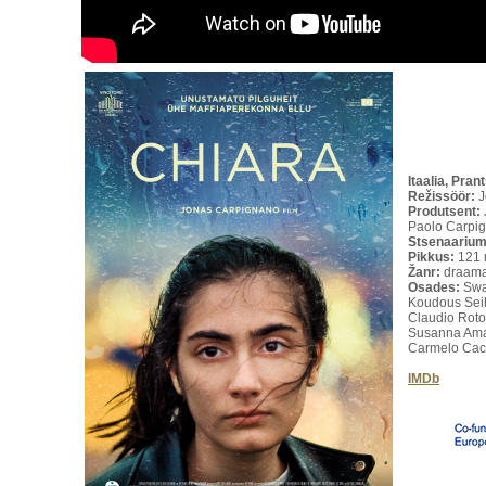
Itaalia, Pra
Režissöör:
J
Produtsent:
Paolo Carpi
Stsenaarium
Pikkus:
121 
Žanr:
draam
Osades:
Swa
Koudous Seih
Claudio Roto
Susanna Ama
Carmelo Cacc
IMDb