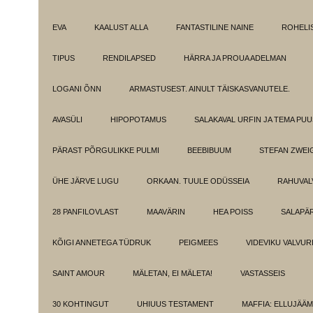
EVA
KAALUST ALLA
FANTASTILINE NAINE
ROHELI
TIPUS
RENDILAPSED
HÄRRA JA PROUA ADELMAN
LOGANI ÕNN
ARMASTUSEST. AINULT TÄISKASVANUTELE.
AVASÜLI
HIPOPOTAMUS
SALAKAVAL URFIN JA TEMA PU
PÄRAST PÕRGULIKKE PULMI
BEEBIBUUM
STEFAN ZWEI
ÜHE JÄRVE LUGU
ORKAAN. TUULE ODÜSSEIA
RAHUVAL
28 PANFILOVLAST
MAAVÄRIN
HEA POISS
SALAPÄ
KÕIGI ANNETEGA TÜDRUK
PEIGMEES
VIDEVIKU VALVUR
SAINT AMOUR
MÄLETAN, EI MÄLETA!
VASTASSEIS
30 KOHTINGUT
UHIUUS TESTAMENT
MAFFIA: ELLUJÄÄ