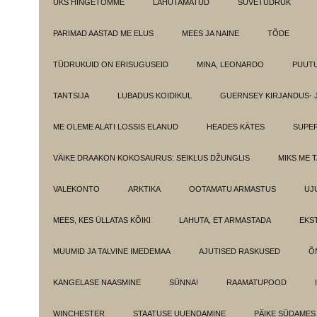
ÜKS HINGETÕMME
LAHUTAMATUD
SUVETÜDRUK
PARIMAD AASTAD ME ELUS
MEES JA NAINE
TÕDE
TÜDRUKUID ON ERISUGUSEID
MINA, LEONARDO
PUUT
TANTSIJA
LUBADUS KOIDIKUL
GUERNSEY KIRJANDUS- 
ME OLEME ALATI LOSSIS ELANUD
HEADES KÄTES
SUPE
VÄIKE DRAAKON KOKOSAURUS: SEIKLUS DŽUNGLIS
MIKS ME 
VALEKONTO
ARKTIKA
OOTAMATU ARMASTUS
UJ
MEES, KES ÜLLATAS KÕIKI
LAHUTA, ET ARMASTADA
EKS
MUUMID JA TALVINE IMEDEMAA
AJUTISED RASKUSED
Õ
KANGELASE NAASMINE
SÜNNA!
RAAMATUPOOD
WINCHESTER
STAATUSE UUENDAMINE
PÄIKE SÜDAMES