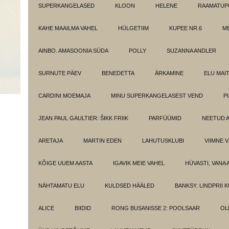
SUPERKANGELASED
KLOON
HELENE
RAAMATUPO
KAHE MAAILMA VAHEL
HÜLGETIIM
KUPEE NR.6
M
AINBO. AMASOONIA SÜDA
POLLY
SUZANNA ANDLER
SURNUTE PÄEV
BENEDETTA
ÄRKAMINE
ELU MAI
CARDINI MOEMAJA
MINU SUPERKANGELASEST VEND
P
JEAN PAUL GAULTIER: ŠIKK FRIIK
PARFÜÜMID
NEETUD 
ARETAJA
MARTIN EDEN
LAHUTUSKLUBI
VIIMNE 
KÕIGE UUEM AASTA
IGAVIK MEIE VAHEL
HÜVASTI, VANA 
NÄHTAMATU ELU
KULDSED HÄÄLED
BANKSY. LINDPRII 
ALICE
BIIDID
RONG BUSANISSE 2: POOLSAAR
OL