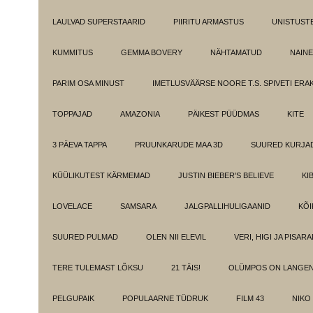
LAULVAD SUPERSTAARID
PIIRITU ARMASTUS
UNISTUST
KUMMITUS
GEMMA BOVERY
NÄHTAMATUD
NAINE
PARIM OSA MINUST
IMETLUSVÄÄRSE NOORE T.S. SPIVETI ER
TOPPAJAD
AMAZONIA
PÄIKEST PÜÜDMAS
KITE
3 PÄEVA TAPPA
PRUUNKARUDE MAA 3D
SUURED KURJA
KÜÜLIKUTEST KÄRMEMAD
JUSTIN BIEBER'S BELIEVE
KI
LOVELACE
SAMSARA
JALGPALLIHULIGAANID
KÕI
SUURED PULMAD
OLEN NII ELEVIL
VERI, HIGI JA PISAR
TERE TULEMAST LÕKSU
21 TÄIS!
OLÜMPOS ON LANGE
PELGUPAIK
POPULAARNE TÜDRUK
FILM 43
NIKO