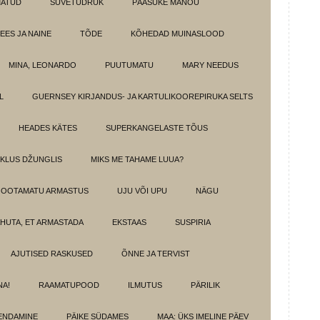
MATUD
SUVETÜDRUK
PÄÄSUKE MANOU
EES JA NAINE
TÕDE
KÕHEDAD MUINASLOOD
MINA, LEONARDO
PUUTUMATU
MARY NEEDUS
L
GUERNSEY KIRJANDUS- JA KARTULIKOOREPIRUKA SELTS
HEADES KÄTES
SUPERKANGELASTE TÕUS
IKLUS DŽUNGLIS
MIKS ME TAHAME LUUA?
OOTAMATU ARMASTUS
UJU VÕI UPU
NÄGU
HUTA, ET ARMASTADA
EKSTAAS
SUSPIRIA
AJUTISED RASKUSED
ÕNNE JA TERVIST
NA!
RAAMATUPOOD
ILMUTUS
PÄRILIK
ENDAMINE
PÄIKE SÜDAMES
MAA: ÜKS IMELINE PÄEV