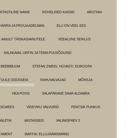
NTASTILINE NAINE
ROHELISED KASSID
ARÜTMIA
HÄRRA JA PROUA ADELMAN
ELU ON VEEL EES
 AINULT TÄISKASVANUTELE.
VEEALUNE SEIKLUS
SALAKAVAL URFIN JA TEMA PUUSÕDURID
BEEBIBUUM
STEFAN ZWEIG: HÜVASTI, EUROOPA
TUULE ODÜSSEIA
RAHUVALVAJAD
MÕRSJA
HEA POISS
SALAPÄRANE SAAR ALDABRA
EIGMEES
VIDEVIKU VALVURID
PENTSIK PUHKUS
MÄLETA!
VASTASSEIS
VALIMISPÄEV 2
TAMENT
MAFFIA: ELLUJÄÄMISMÄNG