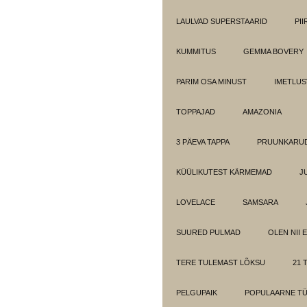
LAULVAD SUPERSTAARID
PI
KUMMITUS
GEMMA BOVERY
PARIM OSA MINUST
IMETLUS
TOPPAJAD
AMAZONIA
3 PÄEVA TAPPA
PRUUNKARUD
KÜÜLIKUTEST KÄRMEMAD
J
LOVELACE
SAMSARA
SUURED PULMAD
OLEN NII 
TERE TULEMAST LÕKSU
21 T
PELGUPAIK
POPULAARNE T