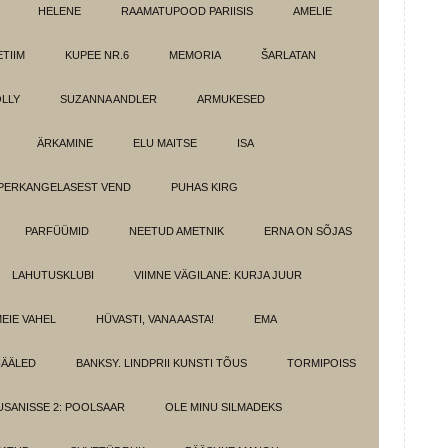
HELENE
RAAMATUPOOD PARIISIS
AMELIE
TIIM
KUPEE NR.6
MEMORIA
ŠARLATAN
LLY
SUZANNA ANDLER
ARMUKESED
ÄRKAMINE
ELU MAITSE
ISA
PERKANGELASEST VEND
PUHAS KIRG
PARFÜÜMID
NEETUD AMETNIK
ERNA ON SÕJAS
LAHUTUSKLUBI
VIIMNE VÄGILANE: KURJA JUUR
MEIE VAHEL
HÜVASTI, VANA AASTA!
EMA
HÄÄLED
BANKSY. LINDPRII KUNSTI TÕUS
TORMIPOISS
SANISSE 2: POOLSAAR
OLE MINU SILMADEKS