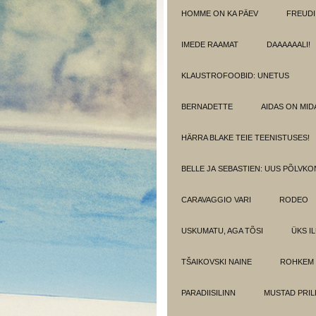
HOMME ON KA PÄEV
FREUDI
IMEDE RAAMAT
DAAAAAALI!
KLAUSTROFOOBID: UNETUS
BERNADETTE
AIDAS ON MIDA
HÄRRA BLAKE TEIE TEENISTUSES!
BELLE JA SEBASTIEN: UUS PÕLVK
CARAVAGGIO VARI
RODEO
USKUMATU, AGA TÕSI
ÜKS I
TŠAIKOVSKI NAINE
ROHKEM 
PARADIISILINN
MUSTAD PRIL