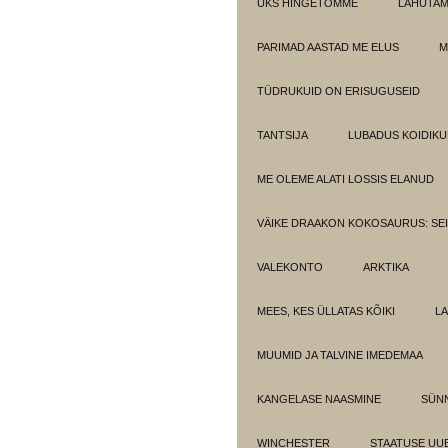
ÜKS HINGETÕMME
LAHUTA
PARIMAD AASTAD ME ELUS
M
TÜDRUKUID ON ERISUGUSEID
TANTSIJA
LUBADUS KOIDIKU
ME OLEME ALATI LOSSIS ELANUD
VÄIKE DRAAKON KOKOSAURUS: SE
VALEKONTO
ARKTIKA
MEES, KES ÜLLATAS KÕIKI
LA
MUUMID JA TALVINE IMEDEMAA
KANGELASE NAASMINE
SÜN
WINCHESTER
STAATUSE UU