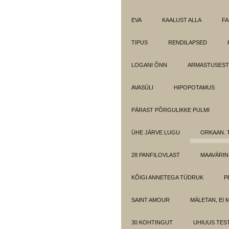
EVA
KAALUST ALLA
FA
TIPUS
RENDILAPSED
LOGANI ÕNN
ARMASTUSEST.
AVASÜLI
HIPOPOTAMUS
PÄRAST PÕRGULIKKE PULMI
ÜHE JÄRVE LUGU
ORKAAN. 
28 PANFILOVLAST
MAAVÄRIN
KÕIGI ANNETEGA TÜDRUK
P
SAINT AMOUR
MÄLETAN, EI 
30 KOHTINGUT
UHIUUS TES