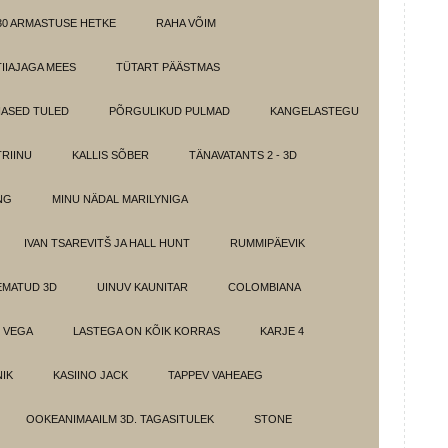
30 ARMASTUSE HETKE
RAHA VÕIM
IIAJAGA MEES
TÜTART PÄÄSTMAS
ASED TULED
PÕRGULIKUD PULMAD
KANGELASTEGU
RIINU
KALLIS SÕBER
TÄNAVATANTS 2 - 3D
NG
MINU NÄDAL MARILYNIGA
IVAN TSAREVITŠ JA HALL HUNT
RUMMIPÄEVIK
EMATUD 3D
UINUV KAUNITAR
COLOMBIANA
 VEGA
LASTEGA ON KÕIK KORRAS
KARJE 4
IK
KASIINO JACK
TAPPEV VAHEAEG
OOKEANIMAAILM 3D. TAGASITULEK
STONE