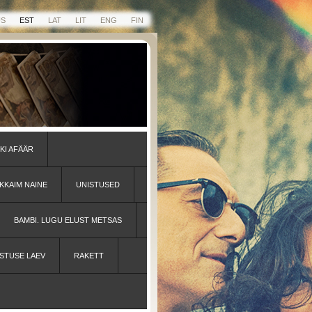
US
EST
LAT
LIT
ENG
FIN
KI AFÄÄR
KKAIM NAINE
UNISTUSED
BAMBI. LUGU ELUST METSAS
STUSE LAEV
RAKETT