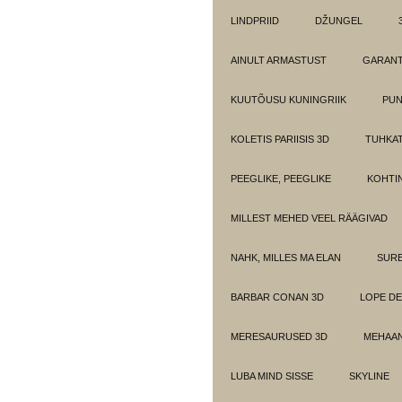
LINDPRIID
DŽUNGEL
AINULT ARMASTUST
GARANT
KUUTÕUSU KUNINGRIIK
PUN
KOLETIS PARIISIS 3D
TUHKAT
PEEGLIKE, PEEGLIKE
KOHTI
MILLEST MEHED VEEL RÄÄGIVAD
NAHK, MILLES MA ELAN
SUR
BARBAR CONAN 3D
LOPE DE
MERESAURUSED 3D
MEHAAN
LUBA MIND SISSE
SKYLINE