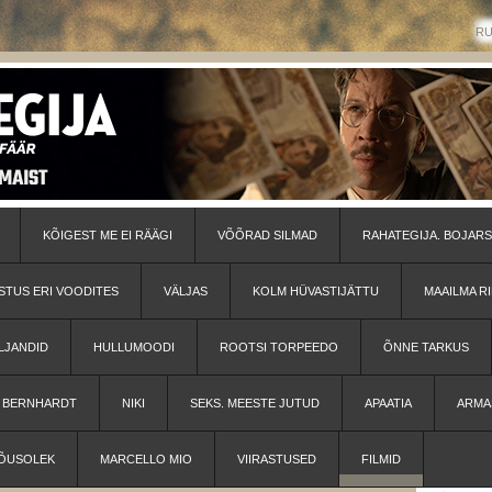
R
KÕIGEST ME EI RÄÄGI
VÕÕRAD SILMAD
RAHATEGIJA. BOJARS
STUS ERI VOODITES
VÄLJAS
KOLM HÜVASTIJÄTTU
MAAILMA RI
LJANDID
HULLUMOODI
ROOTSI TORPEEDO
ÕNNE TARKUS
H BERNHARDT
NIKI
SEKS. MEESTE JUTUD
APAATIA
ARMA
ÕUSOLEK
MARCELLO MIO
VIIRASTUSED
FILMID