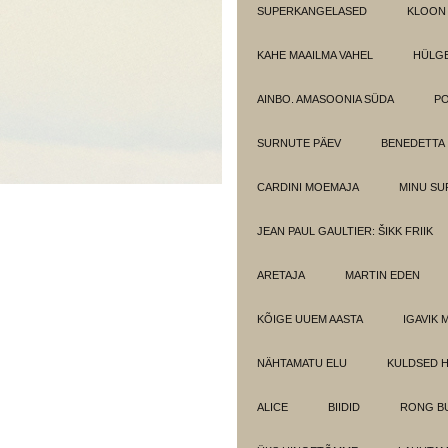
SUPERKANGELASED
KLOON
KAHE MAAILMA VAHEL
HÜLGE
AINBO. AMASOONIA SÜDA
PO
SURNUTE PÄEV
BENEDETTA
CARDINI MOEMAJA
MINU SU
JEAN PAUL GAULTIER: ŠIKK FRIIK
ARETAJA
MARTIN EDEN
KÕIGE UUEM AASTA
IGAVIK 
NÄHTAMATU ELU
KULDSED 
ALICE
BIIDID
RONG BU