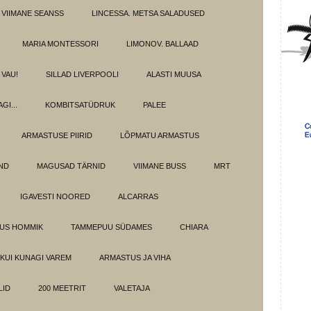
 VIIMANE SEANSS
LINCESSA. METSA SALADUSED
MARIA MONTESSORI
LIMONOV. BALLAAD
VAU!
SILLAD LIVERPOOLI
ALASTI MUUSA
GI...
KOMBITSATÜDRUK
PALEE
ARMASTUSE PIIRID
LÕPMATU ARMASTUS
OND
MAGUSAD TÄRNID
VIIMANE BUSS
MRT
IGAVESTI NOORED
ALCARRAS
LUS HOMMIK
TAMMEPUU SÜDAMES
CHIARA
KUI KUNAGI VAREM
ARMASTUS JA VIHA
LID
200 MEETRIT
VALETAJA