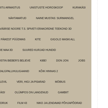
IRITU ARMASTUS
UNISTUSTE HOROSKOOP
KURAKÄSI
NÄHTAMATUD
NAINE MUSTAS: SURMAINGEL
VÄÄRSE NOORE T.S. SPIVETI ERAKORDNE TEEKOND 3D
PÄIKEST PÜÜDMAS
KITE
GIGOLO MASKI ALL
E MAA 3D
SUURED KURJAD HUNDID
USTIN BIEBER'S BELIEVE
KIBE!
DON JON
JOBS
JALGPALLIHULIGAANID
KÕIK HINNAS 2
ELEVIL
VERI, HIGI JA PISARAD
MÖBIUS
ÄIS!
OLÜMPOS ON LANGENUD
GAMBIIT
ÜDRUK
FILM 43
NIKO JA LENDAVAD PÕHJAPÕDRAD